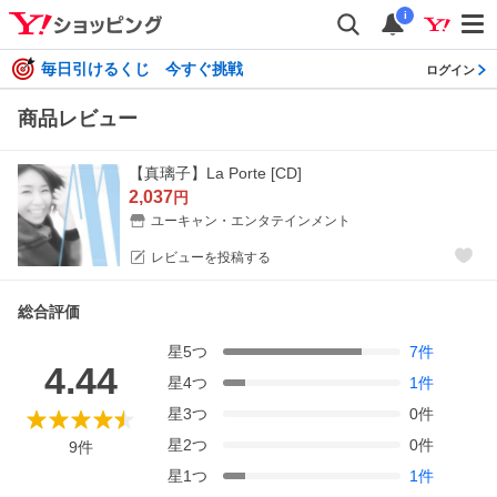
i
毎日引けるくじ 今すぐ挑戦
ログイン
商品レビュー
【真璃子】La Porte [CD]
2,037
円
ユーキャン・エンタテインメント
レビューを投稿する
総合評価
星
5
つ
7
件
4.44
星
4
つ
1
件
星
3
つ
0
件
星
2
つ
0
件
9
件
星
1
つ
1
件