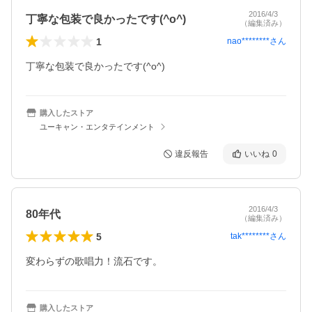
2016/4/3
丁寧な包装で良かったです(^o^)
（編集済み）
1
nao********
さん
丁寧な包装で良かったです(^o^)
購入したストア
ユーキャン・エンタテインメント
違反報告
いいね
0
2016/4/3
80年代
（編集済み）
5
tak********
さん
変わらずの歌唱力！流石です。
購入したストア