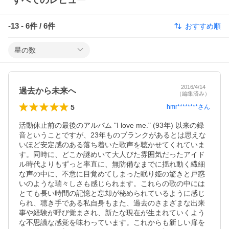
すべてのレビュー
-13
-
6
件 /
6
件
おすすめ順
星の数
2016/4/14
過去から未来へ
（編集済み）
5
hmr********
さん
活動休止前の最後のアルバム "I love me." (93年) 以来の録
音ということですが、23年ものブランクがあるとは思えな
いほど安定感のある落ち着いた歌声を聴かせてくれていま
す。同時に、どこか謎めいて大人びた雰囲気だったアイド
ル時代よりもずっと率直に、無防備なまでに揺れ動く繊細
な声の中に、不意に目覚めてしまった眠り姫の驚きと戸惑
いのような瑞々しさも感じられます。これらの歌の中には
とても長い時間の記憶と忘却が秘められているように感じ
られ、聴き手である私自身もまた、過去のさまざまな出来
事や経験が呼び覚まされ、新たな現在が生まれていくよう
な不思議な感覚を味わっています。これからも新しい扉を