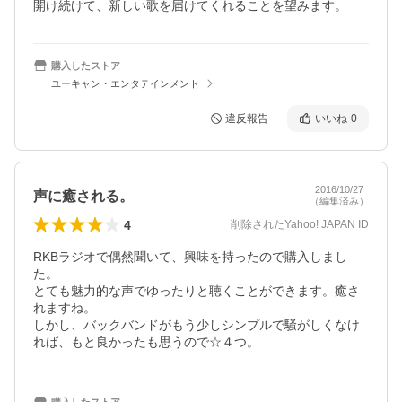
開け続けて、新しい歌を届けてくれることを望みます。
購入したストア
ユーキャン・エンタテインメント
違反報告
いいね
0
2016/10/27
声に癒される。
（編集済み）
4
削除されたYahoo! JAPAN ID
RKBラジオで偶然聞いて、興味を持ったので購入しまし
た。

とても魅力的な声でゆったりと聴くことができます。癒さ
れますね。

しかし、バックバンドがもう少しシンプルで騒がしくなけ
れば、もと良かったも思うので☆４つ。
購入したストア