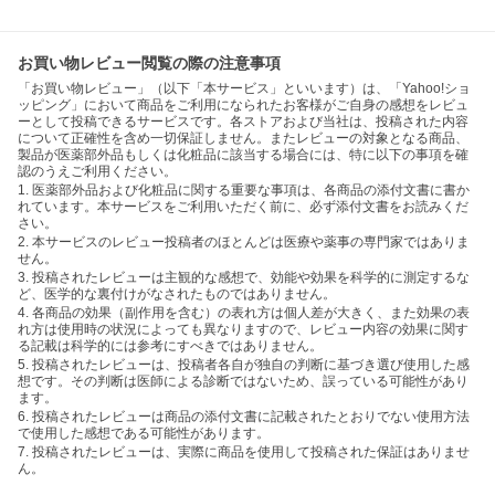
お買い物レビュー閲覧の際の注意事項
「お買い物レビュー」（以下「本サービス」といいます）は、「Yahoo!ショ
ッピング」において商品をご利用になられたお客様がご自身の感想をレビュ
ーとして投稿できるサービスです。各ストアおよび当社は、投稿された内容
について正確性を含め一切保証しません。またレビューの対象となる商品、
製品が医薬部外品もしくは化粧品に該当する場合には、特に以下の事項を確
認のうえご利用ください。
1. 医薬部外品および化粧品に関する重要な事項は、各商品の添付文書に書か
れています。本サービスをご利用いただく前に、必ず添付文書をお読みくだ
さい。
2. 本サービスのレビュー投稿者のほとんどは医療や薬事の専門家ではありま
せん。
3. 投稿されたレビューは主観的な感想で、効能や効果を科学的に測定するな
ど、医学的な裏付けがなされたものではありません。
4. 各商品の効果（副作用を含む）の表れ方は個人差が大きく、また効果の表
れ方は使用時の状況によっても異なりますので、レビュー内容の効果に関す
る記載は科学的には参考にすべきではありません。
5. 投稿されたレビューは、投稿者各自が独自の判断に基づき選び使用した感
想です。その判断は医師による診断ではないため、誤っている可能性があり
ます。
6. 投稿されたレビューは商品の添付文書に記載されたとおりでない使用方法
で使用した感想である可能性があります。
7. 投稿されたレビューは、実際に商品を使用して投稿された保証はありませ
ん。