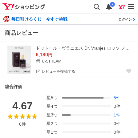
i
毎日引けるくじ 今すぐ挑戦
ログイン
商品レビュー
ドットール・ヴラニエス Dr. Vranjes ロッソ ノービレ ROSSO NOBILE スプレー 100mL ドットールヴラニエス ルームフレグランス 返品交換対象外 爆買
6,180
円
U-STREAM
レビューを投稿する
総合評価
星
5
つ
5
件
4.67
星
4
つ
0
件
星
3
つ
1
件
星
2
つ
0
件
6
件
星
1
つ
0
件