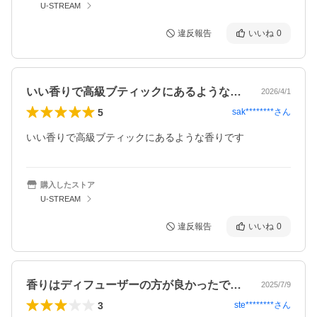
U-STREAM
違反報告
いいね
0
いい香りで高級ブティックにあるような香…
2026/4/1
5
sak********
さん
いい香りで高級ブティックにあるような香りです
購入したストア
U-STREAM
違反報告
いいね
0
香りはディフューザーの方が良かったです…
2025/7/9
3
ste********
さん