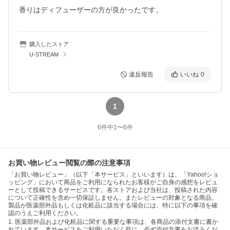
香りはディフューザーの方が良かったです。
購入したストア
U-STREAM
違反報告
いいね
0
1
6
件中
1
〜
6
件
お買い物レビュー閲覧の際の注意事項
「お買い物レビュー」（以下「本サービス」といいます）は、「Yahoo!ショ
ッピング」において商品をご利用になられたお客様がご自身の感想をレビュ
ーとして投稿できるサービスです。各ストアおよび当社は、投稿された内容
について正確性を含め一切保証しません。またレビューの対象となる商品、
製品が医薬部外品もしくは化粧品に該当する場合には、特に以下の事項を確
認のうえご利用ください。
1. 医薬部外品および化粧品に関する重要な事項は、各商品の添付文書に書か
れています。本サービスをご利用いただく前に、必ず添付文書をお読みくだ