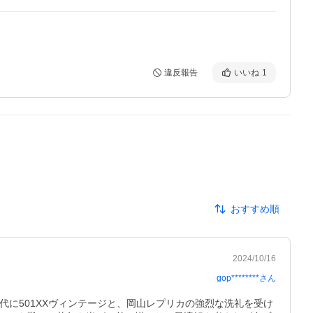
違反報告
いいね
1
おすすめ順
2024/10/16
gop********
さん
に501XXヴィンテージと、岡山レプリカの強烈な洗礼を受け