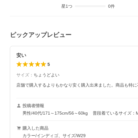
星
1
つ
0
件
ピックアップレビュー
安い
5
サイズ
：
ちょうどよい
店舗で購入するよりもかなり安く購入出来ました。商品も特に
投稿者情報
男性/40代/171～175cm/56～60kg
普段着ているサイズ：
購入した商品
カラー/インディゴ、サイズ/W29