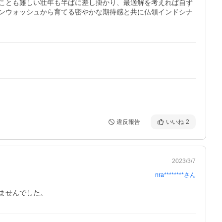
ことも難しい壮年も半ばに差し掛かり、最適解を考えれば自ず
ンウォッシュから育てる密やかな期待感と共に仏領インドシナ
違反報告
いいね
2
2023/3/7
nra********
さん
ませんでした。