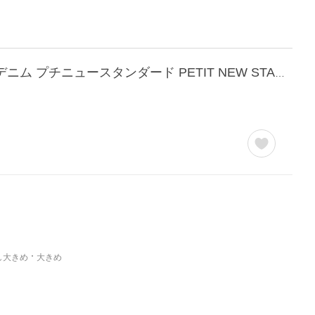
APC アーペーセー A.P.C. COZZI M09047 ジーンズ デニム メンズ ボトムス ストレートデニム プチニュースタンダード PETIT NEW STANDARD インディゴ 爆買
し大きめ
大きめ