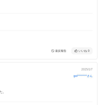
違反報告
いいね
0
2025/1/7
gol********
さん
た。