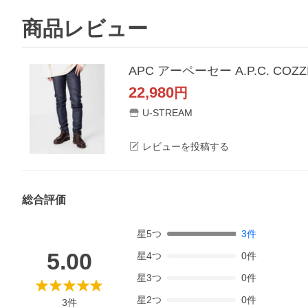
商品レビュー
22,980
円
U-STREAM
レビューを投稿する
総合評価
星
5
つ
3
件
5.00
星
4
つ
0
件
星
3
つ
0
件
星
2
つ
0
件
3
件