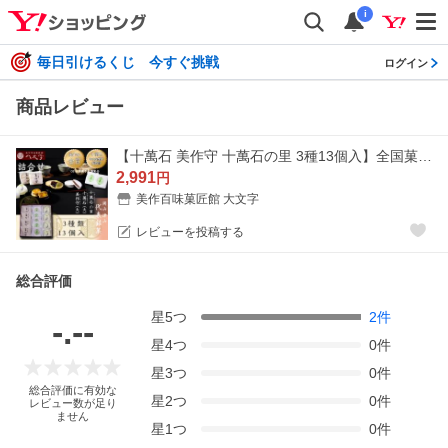
i
毎日引けるくじ 今すぐ挑戦
ログイン
商品レビュー
【十萬石 美作守 十萬石の里 3種13個入】全国菓子大博覧会 2008年金賞 中小企業庁長官賞受賞。 岡山津山代表銘菓。
2,991
円
美作百味菓匠館 大文字
レビューを投稿する
総合評価
星
5
つ
2
件
-.--
星
4
つ
0
件
星
3
つ
0
件
総合評価に有効な
星
2
つ
0
件
レビュー数が足り
ません
星
1
つ
0
件