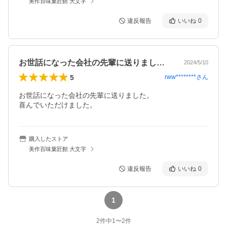
美作百味菓匠館 大文字
違反報告
いいね
0
お世話になった会社の先輩に送りました。…
2024/5/10
5
rww********
さん
お世話になった会社の先輩に送りました。

喜んでいただけました。
購入したストア
美作百味菓匠館 大文字
違反報告
いいね
0
1
2
件中
1
〜
2
件