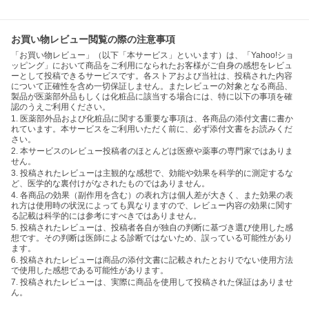
お買い物レビュー閲覧の際の注意事項
「お買い物レビュー」（以下「本サービス」といいます）は、「Yahoo!ショ
ッピング」において商品をご利用になられたお客様がご自身の感想をレビュ
ーとして投稿できるサービスです。各ストアおよび当社は、投稿された内容
について正確性を含め一切保証しません。またレビューの対象となる商品、
製品が医薬部外品もしくは化粧品に該当する場合には、特に以下の事項を確
認のうえご利用ください。
1. 医薬部外品および化粧品に関する重要な事項は、各商品の添付文書に書か
れています。本サービスをご利用いただく前に、必ず添付文書をお読みくだ
さい。
2. 本サービスのレビュー投稿者のほとんどは医療や薬事の専門家ではありま
せん。
3. 投稿されたレビューは主観的な感想で、効能や効果を科学的に測定するな
ど、医学的な裏付けがなされたものではありません。
4. 各商品の効果（副作用を含む）の表れ方は個人差が大きく、また効果の表
れ方は使用時の状況によっても異なりますので、レビュー内容の効果に関す
る記載は科学的には参考にすべきではありません。
5. 投稿されたレビューは、投稿者各自が独自の判断に基づき選び使用した感
想です。その判断は医師による診断ではないため、誤っている可能性があり
ます。
6. 投稿されたレビューは商品の添付文書に記載されたとおりでない使用方法
で使用した感想である可能性があります。
7. 投稿されたレビューは、実際に商品を使用して投稿された保証はありませ
ん。