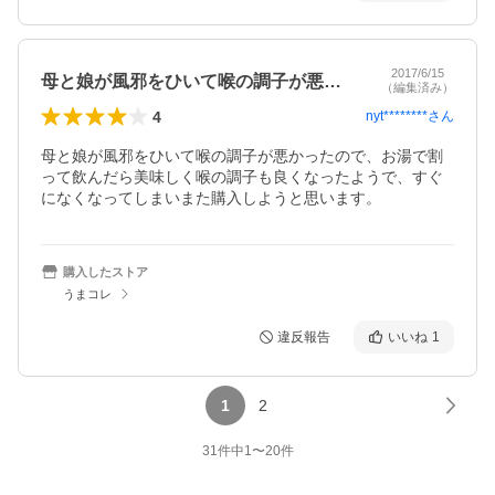
2017/6/15
母と娘が風邪をひいて喉の調子が悪かった…
（編集済み）
4
nyt********
さん
母と娘が風邪をひいて喉の調子が悪かったので、お湯で割
って飲んだら美味しく喉の調子も良くなったようで、すぐ
になくなってしまいまた購入しようと思います。
購入したストア
うまコレ
違反報告
いいね
1
1
2
31
件中
1
〜
20
件