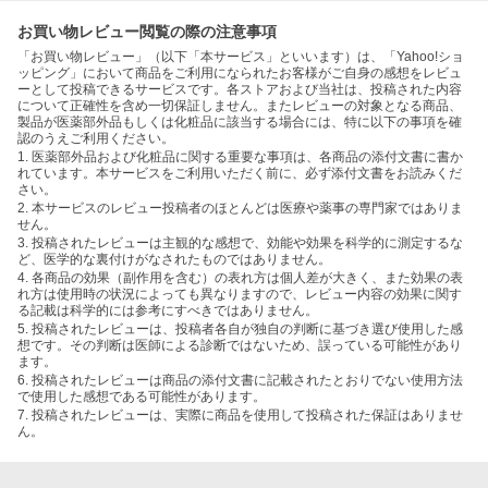
お買い物レビュー閲覧の際の注意事項
「お買い物レビュー」（以下「本サービス」といいます）は、「Yahoo!ショ
ッピング」において商品をご利用になられたお客様がご自身の感想をレビュ
ーとして投稿できるサービスです。各ストアおよび当社は、投稿された内容
について正確性を含め一切保証しません。またレビューの対象となる商品、
製品が医薬部外品もしくは化粧品に該当する場合には、特に以下の事項を確
認のうえご利用ください。
1. 医薬部外品および化粧品に関する重要な事項は、各商品の添付文書に書か
れています。本サービスをご利用いただく前に、必ず添付文書をお読みくだ
さい。
2. 本サービスのレビュー投稿者のほとんどは医療や薬事の専門家ではありま
せん。
3. 投稿されたレビューは主観的な感想で、効能や効果を科学的に測定するな
ど、医学的な裏付けがなされたものではありません。
4. 各商品の効果（副作用を含む）の表れ方は個人差が大きく、また効果の表
れ方は使用時の状況によっても異なりますので、レビュー内容の効果に関す
る記載は科学的には参考にすべきではありません。
5. 投稿されたレビューは、投稿者各自が独自の判断に基づき選び使用した感
想です。その判断は医師による診断ではないため、誤っている可能性があり
ます。
6. 投稿されたレビューは商品の添付文書に記載されたとおりでない使用方法
で使用した感想である可能性があります。
7. 投稿されたレビューは、実際に商品を使用して投稿された保証はありませ
ん。