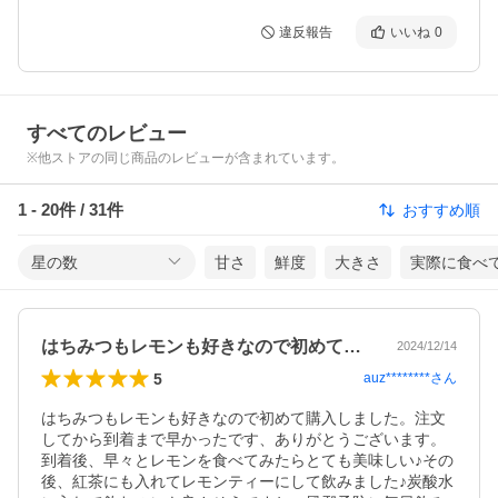
違反報告
いいね
0
すべてのレビュー
※他ストアの同じ商品のレビューが含まれています。
1
-
20
件 /
31
件
おすすめ順
星の数
甘さ
鮮度
大きさ
実際に食べ
はちみつもレモンも好きなので初めて購入…
2024/12/14
5
auz********
さん
はちみつもレモンも好きなので初めて購入しました。注文
してから到着まで早かったです、ありがとうございます。
到着後、早々とレモンを食べてみたらとても美味しい♪その
後、紅茶にも入れてレモンティーにして飲みました♪炭酸水