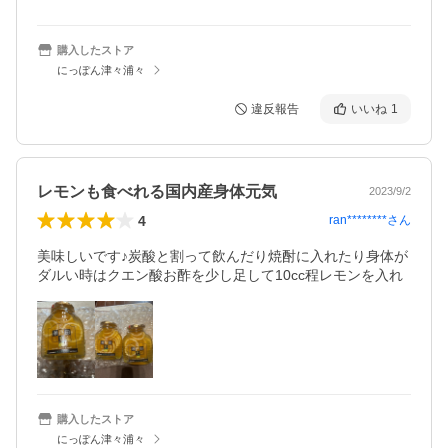
購入したストア
にっぽん津々浦々
違反報告
いいね
1
レモンも食べれる国内産身体元気
2023/9/2
4
ran********
さん
美味しいです♪炭酸と割って飲んだり焼酎に入れたり身体が
ダルい時はクエン酸お酢を少し足して10cc程レモンを入れ
購入したストア
にっぽん津々浦々