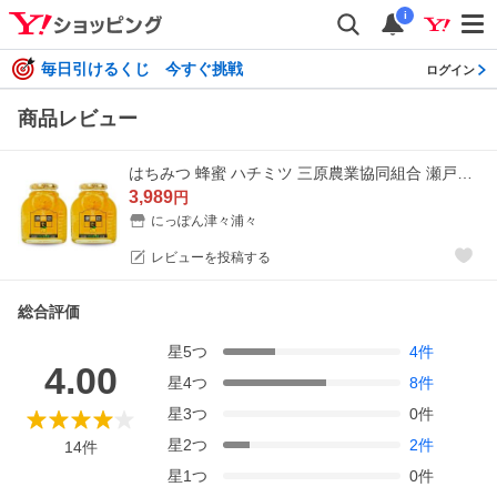
i
毎日引けるくじ 今すぐ挑戦
ログイン
商品レビュー
はちみつ 蜂蜜 ハチミツ 三原農業協同組合 瀬戸田レモンのはちみつ漬け470g × 2個
3,989
円
にっぽん津々浦々
レビューを投稿する
総合評価
星
5
つ
4
件
4.00
星
4
つ
8
件
星
3
つ
0
件
星
2
つ
2
件
14
件
星
1
つ
0
件