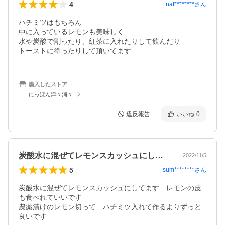
4
nat********
さん
ハチミツはもちろん

中に入っているレモンも美味しく

水や炭酸で割ったり、紅茶に入れたりして飲んだり

トーストに塗ったりして頂いてます
購入したストア
にっぽん津々浦々
違反報告
いいね
0
炭酸水に混ぜてレモンスカッシュにしてま…
2022/11/5
5
sum********
さん
炭酸水に混ぜてレモンスカッシュにしてます　レモンの皮
も食べれていいです

農薬漬けのレモン切って　ハチミツ入れて作るよりずっと
良いです