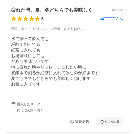
疲れた時、夏、冬どちらでも美味しく
2026/3/2
5
nat********
さん
実際に食べてみたおいしさの評価
：
とてもおいしい
水で割って飲んでも

炭酸で割っても

紅茶に入れても

お湯割りにしても

どれも美味しいです

特に疲れた時やリフレッシュしたい時に

炭酸水で割るか紅茶に入れて飲むのが好きです

夏でも冬でもどちらでも美味しく頂けます

お気に入りです
購入したストア
にっぽん津々浦々
違反報告
いいね
0