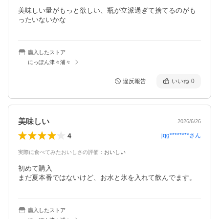
美味しい量がもっと欲しい、瓶が立派過ぎて捨てるのがも
ったいないかな
購入したストア
にっぽん津々浦々
違反報告
いいね
0
美味しい
2026/6/26
4
jqg********
さん
実際に食べてみたおいしさの評価
：
おいしい
初めて購入

まだ夏本番ではないけど、お水と氷を入れて飲んでます。
購入したストア