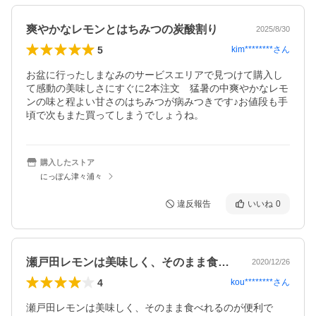
爽やかなレモンとはちみつの炭酸割り
2025/8/30
5
kim********
さん
お盆に行ったしまなみのサービスエリアで見つけて購入し
て感動の美味しさにすぐに2本注文　猛暑の中爽やかなレモ
ンの味と程よい甘さのはちみつが病みつきです♪お値段も手
頃で次もまた買ってしまうでしょうね。
購入したストア
にっぽん津々浦々
違反報告
いいね
0
瀬戸田レモンは美味しく、そのまま食べれ…
2020/12/26
4
kou********
さん
瀬戸田レモンは美味しく、そのまま食べれるのが便利で