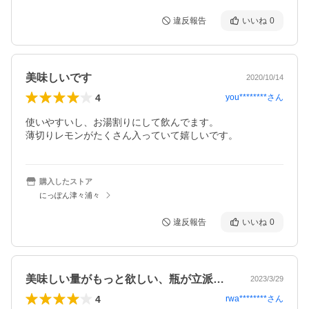
違反報告
いいね
0
美味しいです
2020/10/14
4
you********
さん
使いやすいし、お湯割りにして飲んでます。

薄切りレモンがたくさん入っていて嬉しいです。
購入したストア
にっぽん津々浦々
違反報告
いいね
0
美味しい量がもっと欲しい、瓶が立派過ぎ…
2023/3/29
4
rwa********
さん