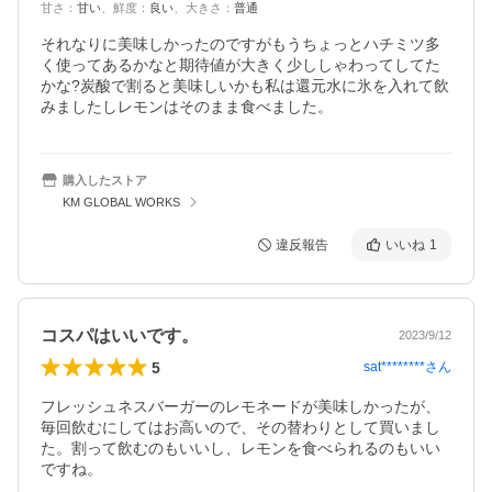
甘さ
：
甘い
、
鮮度
：
良い
、
大きさ
：
普通
それなりに美味しかったのですがもうちょっとハチミツ多
く使ってあるかなと期待値が大きく少ししゃわってしてた
かな?炭酸で割ると美味しいかも私は還元水に氷を入れて飲
みましたしレモンはそのまま食べました。
購入したストア
KM GLOBAL WORKS
違反報告
いいね
1
コスパはいいです。
2023/9/12
5
sat********
さん
フレッシュネスバーガーのレモネードが美味しかったが、
毎回飲むにしてはお高いので、その替わりとして買いまし
た。割って飲むのもいいし、レモンを食べられるのもいい
ですね。