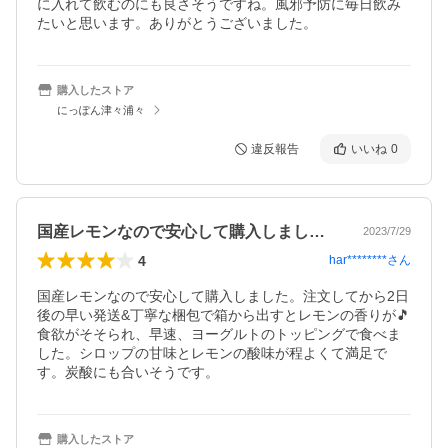
に入れて飲むのにも良さそうですね。風邪予防に毎日飲み
たいと思います。ありがとうございました。
購入したストア
にっぽん津々浦々
違反報告
いいね
0
国産レモンなので安心して購入しました。…
2023/7/29
4
har********
さん
国産レモンなので安心して購入しました。注文してから2日
後の早い発送&丁寧な梱包で箱から出すとレモンの香りが🎵
食欲がそそられ、早速、ヨーグルトのトッピングで食べま
した。シロップの甘味とレモンの酸味が程よくて満足で
す。炭酸にも合いそうです。
購入したストア