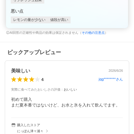
リフレッシュ効果
悪い点
レモンの量が少ない
値段が高い
AI回答の正確性や商品の効果は保証されません（
その他の注意点
）
ピックアップレビュー
美味しい
2026/6/26
4
jqg********
さん
実際に食べてみたおいしさの評価
：
おいしい
初めて購入

まだ夏本番ではないけど、お水と氷を入れて飲んでます。
購入したストア
にっぽん津々浦々