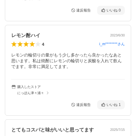
違反報告
いいね
0
レモン酎ハイ
2023/6/30
4
i_m********
さん
レモンの輪切りの量がもう少し多かったら良かったなあと
思います。私は焼酎にレモンの輪切りと炭酸を入れて飲ん
でます。非常に満足してます。
購入したストア
にっぽん津々浦々
違反報告
いいね
1
とてもコスパと味がいいと思ってます
2025/7/15