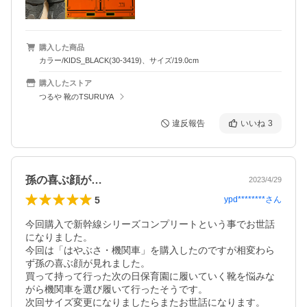
購入した商品
カラー/KIDS_BLACK(30-3419)、サイズ/19.0cm
購入したストア
つるや 靴のTSURUYA
違反報告
いいね
3
孫の喜ぶ顔が…
2023/4/29
5
ypd********
さん
今回購入で新幹線シリーズコンプリートという事でお世話
になりました。

今回は「はやぶさ・機関車」を購入したのですが相変わら
ず孫の喜ぶ顔が見れました。

買って持って行った次の日保育園に履いていく靴を悩みな
がら機関車を選び履いて行ったそうです。

次回サイズ変更になりましたらまたお世話になります。
