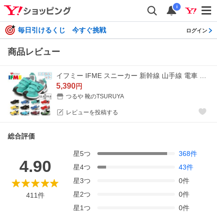
i
毎日引けるくじ 今すぐ挑戦
ログイン
商品レビュー
イフミー IFME スニーカー 新幹線 山手線 電車 鉄道 キッズ TRAIN 30-3419 30-4320 20-3407 ベビー トレイン D51形蒸気機関車 E5系 E6系 E7系 ドクターイエロー
5,390
円
つるや 靴のTSURUYA
レビューを投稿する
総合評価
星
5
つ
368
件
4.90
星
4
つ
43
件
星
3
つ
0
件
星
2
つ
0
件
411
件
星
1
つ
0
件