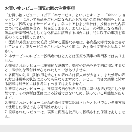
お買い物レビュー閲覧の際の注意事項
「お買い物レビュー」（以下「本サービス」といいます）は、「Yahoo!ショ
ッピング」において商品をご利用になられたお客様がご自身の感想をレビュ
ーとして投稿できるサービスです。各ストアおよび当社は、投稿された内容
について正確性を含め一切保証しません。またレビューの対象となる商品、
製品が医薬部外品もしくは化粧品に該当する場合には、特に以下の事項を確
認のうえご利用ください。
1. 医薬部外品および化粧品に関する重要な事項は、各商品の添付文書に書か
れています。本サービスをご利用いただく前に、必ず添付文書をお読みくだ
さい。
2. 本サービスのレビュー投稿者のほとんどは医療や薬事の専門家ではありま
せん。
3. 投稿されたレビューは主観的な感想で、効能や効果を科学的に測定するな
ど、医学的な裏付けがなされたものではありません。
4. 各商品の効果（副作用を含む）の表れ方は個人差が大きく、また効果の表
れ方は使用時の状況によっても異なりますので、レビュー内容の効果に関す
る記載は科学的には参考にすべきではありません。
5. 投稿されたレビューは、投稿者各自が独自の判断に基づき選び使用した感
想です。その判断は医師による診断ではないため、誤っている可能性があり
ます。
6. 投稿されたレビューは商品の添付文書に記載されたとおりでない使用方法
で使用した感想である可能性があります。
7. 投稿されたレビューは、実際に商品を使用して投稿された保証はありませ
ん。