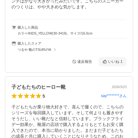
ンチはかなり大きかったみたいです。こちらのスニーカー
のつくりは、やや大きめな気がします。
購入した商品
カラー/KIDS_YELLOW(30-3419)、サイズ/16.0cm
購入したストア
つるや 靴のTSURUYA
違反報告
いいね
1
子どもたちのヒーロー靴
2026/3/23
5
say********
さん
子どもたちが乗り物大好きで、喜んで履くので、こちらの
シリーズを毎回購入しています。そして何よりも履きやす
そうだし、いい靴だなと信頼しています。ブラックフライ
デー効果か、靴屋の店頭で購入するよりもとてもお安く購
入できたので、本当に助かりました。まだまだ子どもたち
の成長と共に購入していくことになりそうなため、このお