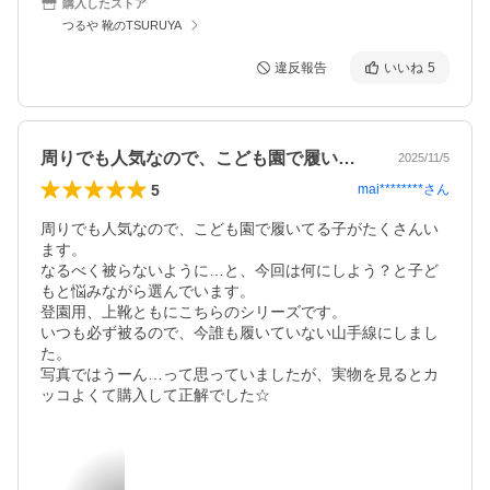
購入したストア
つるや 靴のTSURUYA
違反報告
いいね
5
周りでも人気なので、こども園で履いてる…
2025/11/5
5
mai********
さん
周りでも人気なので、こども園で履いてる子がたくさんい
ます。

なるべく被らないように…と、今回は何にしよう？と子ど
もと悩みながら選んでいます。

登園用、上靴ともにこちらのシリーズです。

いつも必ず被るので、今誰も履いていない山手線にしまし
た。

写真ではうーん…って思っていましたが、実物を見るとカ
ッコよくて購入して正解でした☆