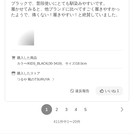
ブラックで、普段使いにとても馴染みやすいです。

履かせてみると、他ブランドに比べてすごく履きやすかっ
たようで、痛くない！履きやすい！と絶賛していました。
購入した商品
カラー/KIDS_BLACK(30-3419)、サイズ/18.0cm
購入したストア
つるや 靴のTSURUYA
違反報告
いいね
1
1
2
3
4
5
411
件中
1
〜
20
件