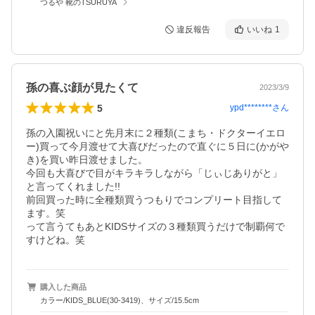
つるや 靴のTSURUYA
違反報告
いいね
1
孫の喜ぶ顔が見たくて
2023/3/9
5
ypd********
さん
孫の入園祝いにと先月末に２種類(こまち・ドクターイエロ
ー)買って今月渡せて大喜びだったので直ぐに５日に(かがや
き)を買い昨日渡せました。

今回も大喜びで目がキラキラしながら「じぃじありがと」
と言ってくれました!!

前回買った時に全種類買うつもりでコンプリート目指して
ます。笑

って言うてもあとKIDSサイズの３種類買うだけで制覇何で
すけどね。笑
購入した商品
カラー/KIDS_BLUE(30-3419)、サイズ/15.5cm