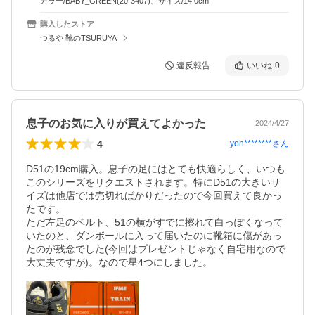
カラー/BABY_GREEN(20-3407)、サイズ/14.0cm
購入したストア
つるや 靴のTSURUYA
違反報告
いいね
0
息子のお気に入りが買えてよかった
2024/4/27
4
yoh********
さん
D51の19cm購入。息子の足にはとても快適らしく、いつも
このシリーズをリクエストされます。特にD51の大きいサ
イズは他店では売切ればかりだったので今回買えて良かっ
たです。

ただ左足のベルト、51の横がすでに擦れて白っぽくなって
いたのと、ダンボールに入って届いたのに靴箱に傷があっ
たのが残念でした(今回はプレゼントじゃなく自宅用なので
大丈夫ですが)。なので星4つにしました。