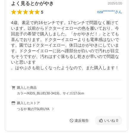
よく見るとかがやき
2025/1/20
5
oza********
さん
4歳、素足で約16センチです。17センチで問題なく履けて
います。以前からドクターイエローの色を履いており、今
回息子の希望で購入しました。「かがやきだ！」ととても
喜んでおります。ドクターイエローよりも電車感はないで
す。園ではドクターイエロー、休日はかがやきにしていま
す。ドクターイエローに比べ踵部分が白いので汚れが目立
ちそうですが、汚れはすぐ落ちるし乾きが早いので問題な
いと思います

。はやぶさも欲しくなったようなので、また購入します！
購入した商品
カラー/KIDS_BLUE(30-3419)、サイズ/17.0cm
購入したストア
つるや 靴のTSURUYA
違反報告
いいね
0