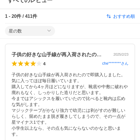
すべてのレビュー
1
-
20
件 /
411
件
おすすめ順
星の数
子供の好きな山手線が再入荷されたので即…
2025/2/23
4
che********
さん
子供の好きな山手線が再入荷されたので即購入しました。

気に入ってほぼ毎日履いています。

購入してから4ヶ月ほどになりますが、靴底や中敷に破れや
廃れもなく、しっかりした造りだと思います。

今まではアシックスを履いていたので比べると靴内は広め
な気がします。

マジックテープがかなり強力で幼児には剥がすのが難しい
らしく、留めたまま脱ぎ履きしてしまうので、その一点が
星マイナス1です。

小学生以上なら、その点も気にならないのかなと思いま
す。
