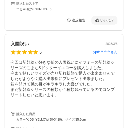
購入したストア
つるや 靴のTSURUYA
違反報告
いいね
7
入園祝い
2023/3/3
5
ypd********
さん
今回は新幹線が好きな孫の入園祝いにイフミーの新幹線シ
リーズのこまち&ドクターイエローを購入しました。

今まで欲しいサイズが売り切れ状態で購入が出来ませんで
したがようやく購入出来孫にプレゼント出来ました。

箱を開けて孫の目がキラキラし大喜びでした。

まだ新幹線シリーズの種類が４種類残っているのでコンプ
リートしたいと思います。
購入した商品
カラー/KIDS_YELLOW(30-3419)、サイズ/15.5cm