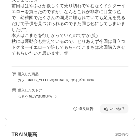
前回ははやぶさが欲しくて売り切れでやむなくドクターイ
エローを買ったのですが、なんとこれが非常に目立つ色
で、幼稚園でたくさんの園児に埋もれていても足元を見る
だけで子供を見つけられるのでまた同じ色にしてしまいま
した(^^;

本人はこまちを欲しがっていたのですが(笑)

秋には運動会も控えているので、とりあえず今回は目立つ
ドクターイエローで許してもらってこまちは次回購入させ
購入した商品
カラー/KIDS_YELLOW(30-3419)、サイズ/16.0cm
購入したストア
つるや 靴のTSURUYA
違反報告
いいね
7
TRAIN最高
2024/9/6