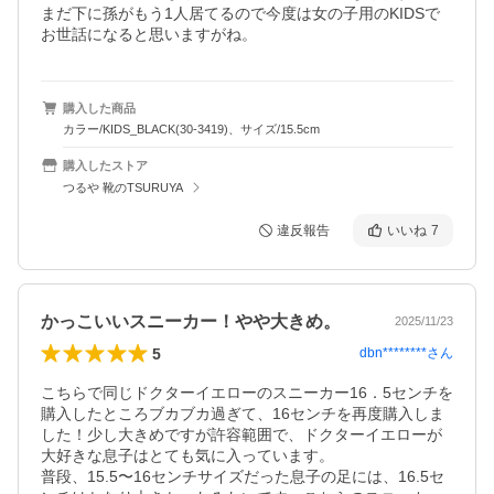
まだ下に孫がもう1人居てるので今度は女の子用のKIDSで
お世話になると思いますがね。
購入した商品
カラー/KIDS_BLACK(30-3419)、サイズ/15.5cm
購入したストア
つるや 靴のTSURUYA
違反報告
いいね
7
かっこいいスニーカー！やや大きめ。
2025/11/23
5
dbn********
さん
こちらで同じドクターイエローのスニーカー16．5センチを
購入したところブカブカ過ぎて、16センチを再度購入しま
した！少し大きめですが許容範囲で、ドクターイエローが
大好きな息子はとても気に入っています。

普段、15.5〜16センチサイズだった息子の足には、16.5セ