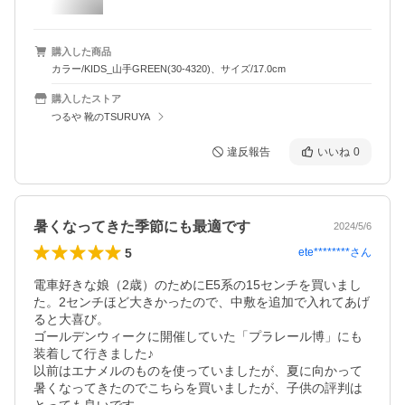
購入した商品
カラー/KIDS_山手GREEN(30-4320)、サイズ/17.0cm
購入したストア
つるや 靴のTSURUYA
違反報告
いいね
0
暑くなってきた季節にも最適です
2024/5/6
5
ete********
さん
電車好きな娘（2歳）のためにE5系の15センチを買いまし
た。2センチほど大きかったので、中敷を追加で入れてあげ
ると大喜び。

ゴールデンウィークに開催していた「プラレール博」にも
装着して行きました♪

以前はエナメルのものを使っていましたが、夏に向かって
暑くなってきたのでこちらを買いましたが、子供の評判は