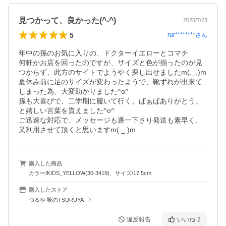
見つかって、良かった(^-^)
2025/7/23
5
rur********
さん
年中の孫のお気に入りの、ドクターイエローとコマチ

何軒かお店を回ったのですが、サイズと色が揃ったのが見
つからず、此方のサイトでようやく探し出せましたm(._.)m

夏休み前に足のサイズが変わったようで、靴ずれが出来て
しまった為、大変助かりました^o^

孫も大喜びで、二学期に履いて行く、ばぁばありがとう。
と嬉しい言葉を貰えました^o^

ご迅速な対応で、メッセージも逐一下さり発送も素早く、
又利用させて頂くと思いますm(._.)m
購入した商品
カラー/KIDS_YELLOW(30-3419)、サイズ/17.5cm
購入したストア
つるや 靴のTSURUYA
違反報告
いいね
2