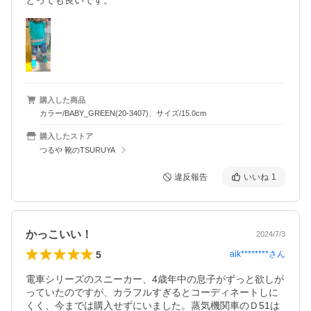
とっても良いです。
購入した商品
カラー/BABY_GREEN(20-3407)、サイズ/15.0cm
購入したストア
つるや 靴のTSURUYA
違反報告
いいね
1
かっこいい！
2024/7/3
5
aik********
さん
電車シリーズのスニーカー、4歳年中の息子がずっと欲しが
っていたのですが、カラフルすぎるとコーディネートしに
くく、今までは購入せずにいました。蒸気機関車のＤ51は