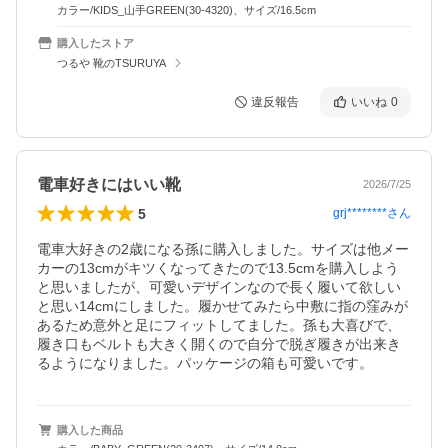
カラー/KIDS_山手GREEN(30-4320)、サイズ/16.5cm
購入したストア
つるや 靴のTSURUYA
違反報告
いいね
0
電車好きにはいい靴
2026/7/25
5
grj********
さん
電車大好きの2歳になる孫に購入しました。サイズは他メー
カーの13cmがキツくなってきたので13.5cmを購入しよう
と思いましたが、可愛いデザインなので長く履いて欲しい
と思い14cmにしました。履かせてみたら中敷に指の窪みが
あるため意外と足にフィットしてました。孫も大喜びで、
履き口もベルトも大きく開くので自分で脱ぎ履きが出来き
るようになりました。パッケージの箱も可愛いです。
購入した商品