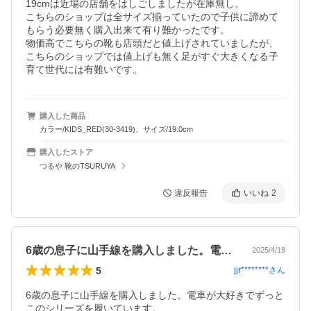
19cmは近場の店舗をはしごしましたが在庫無し。

こちらのショップは全サイズ揃っていたので子供に諦めて
もらう必要無く購入出来て有り難かったです。

物価高でこちらの靴も店頭だと値上げされていましたが、
こちらのショップでは値上げも無く足がすぐ大きくなる子
育て世代には有難いです。
購入した商品
カラー/KIDS_RED(30-3419)、サイズ/19.0cm
購入したストア
つるや 靴のTSURUYA
違反報告
いいね
2
6歳の息子に山手線を購入しました。電車…
2025/4/18
5
jjr********
さん
6歳の息子に山手線を購入しました。電車が大好きでずっと
このシリーズを履いています。
