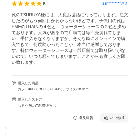
5
zsn********
さん
靴のTSURUYA様には、大変お世話になっております。注文
したのがもう何回目かわからないほどです。子供用の靴はI
FMEのTRAINの４色と、ウォーターシューズの２色と決め
ております。人気があるので店頭では毎回売切れてしま
い、手に入らなくなりますが、そんな時にオンラインで購
入できて、何度助かったことか…本当に感謝しておりま
す。特にウォーターシューズは一般店舗では取り扱いがな
いので、いつも頼ってしまいます。これからも宜しくお願
購入した商品
カラー/KIDS_BLUE(30-3419)、サイズ/18.0cm
購入したストア
つるや 靴のTSURUYA
違反報告
いいね
4