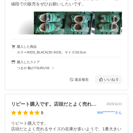
値段での販売をぜひお願いしたいです。
購入した商品
カラー/KIDS_BLACK(30-3419)、サイズ/18.0cm
購入したストア
つるや 靴のTSURUYA
違反報告
いいね
0
リピート購入です。店頭だとよく売れるサ…
2023/11/21
5
kim********
さん
リピート購入です。

店頭だとよく売れるサイズの在庫が多いようで、1番大きい