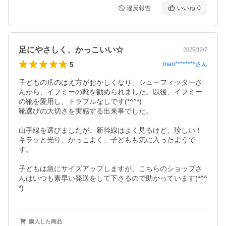
違反報告
いいね
0
足にやさしく、かっこいい☆
2025/12/7
5
man********
さん
子どもの爪のはえ方がおかしくなり、シューフィッターさ
んから、イフミーの靴を勧められました。以後、イフミー
の靴を愛用し、トラブルなしです(*^^*)

靴選びの大切さを実感する出来事でした。

山手線を選びましたが、新幹線はよく見るけど、珍しい！

キラッと光り、かっこよく、子どもも気に入ったようで
す。

子どもは急にサイズアップしますが、こちらのショップさ
んはいつも素早い発送をして下さるので助かっています(*^^
*)
購入した商品