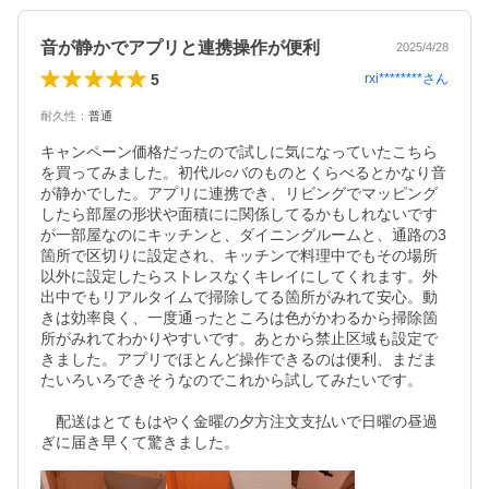
音が静かでアプリと連携操作が便利
2025/4/28
5
rxi********
さん
耐久性
：
普通
キャンペーン価格だったので試しに気になっていたこちら
を買ってみました。初代ル○バのものとくらべるとかなり音
が静かでした。アプリに連携でき、リビングでマッピング
したら部屋の形状や面積にに関係してるかもしれないです
が一部屋なのにキッチンと、ダイニングルームと、通路の3
箇所で区切りに設定され、キッチンで料理中でもその場所
以外に設定したらストレスなくキレイにしてくれます。外
出中でもリアルタイムで掃除してる箇所がみれて安心。動
きは効率良く、一度通ったところは色がかわるから掃除箇
所がみれてわかりやすいです。あとから禁止区域も設定で
きました。アプリでほとんど操作できるのは便利、まだま
たいろいろできそうなのでこれから試してみたいです。

　配送はとてもはやく金曜の夕方注文支払いで日曜の昼過
ぎに届き早くて驚きました。