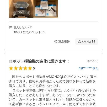
購入したストア
TP-Link公式ダイレクト
違反報告
いいね
14
ロボット掃除機の進化に驚きます！
2025/1/10
5
hig********
さん
　同社のロボット掃除機がMONOQLOでベストバイに選出
されており、価格もお手頃だったので興味を持って新型を
購入。結果、とても良かったです。

　ロボット掃除機は8年くらい前に、ルンバ（約4万円）を
購入したことがありますが、あっちこっちにぶつかった挙
げ句、カーペットも乗り越えられず、何処かに引っかかっ
て必ず停止するというシロモノで、全く使えずそれ以来敬