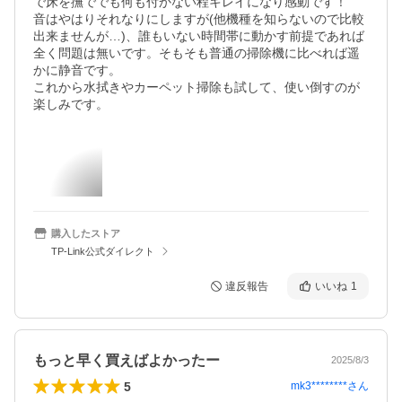
で床を撫ででも何も付かない程キレイになり感動です！

音はやはりそれなりにしますが(他機種を知らないので比較
出来ませんが…)、誰もいない時間帯に動かす前提であれば
全く問題は無いです。そもそも普通の掃除機に比べれば遥
かに静音です。

これから水拭きやカーペット掃除も試して、使い倒すのが
楽しみです。
購入したストア
TP-Link公式ダイレクト
違反報告
いいね
1
もっと早く買えばよかったー
2025/8/3
5
mk3********
さん