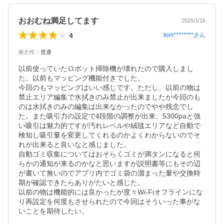
おおむね満足してます
2025/1/16
4
tom********
さん
耐久性
：
普通
以前使っていたロボット掃除機が壊れたので購入しまし
た。以前もマッピング機能付きでした。

今回のもマッピングはいい感じです。ただし、以前の物は
禁止エリア編集で水拭きのみ禁止が出来ましたが今回のも
のは水拭きのみの編集は出来なかったのでやや残念でし
た。また吸引力の設定で4段階の調整が出来、5300paと強
い吸引は魅力的ですが汚れレベルや絨毯エリアなど自動で
検知し吸引量を変更してくれるのかよくわからないのでそ
れが出来ると良いなと感じました。

自動ゴミ収集についてはおそらくゴミが満タンになると何
らかの通知が来るのかなと思いますが説明書等にもその辺
が書いて無いのでアプリ内でゴミ袋の溜まった量や交換時
期が確認できたらありがたいと感じた。

以前の物は機能的には良かったが度々Wi-Fiオフラインにな
り再設定を何度もさせられたので今回はそういった事がな
いことを期待したい。
