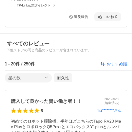
TP-Link公式ダイレクト
違反報告
いいね
0
すべてのレビュー
※他ストアの同じ商品のレビューが含まれています。
1
-
20
件 /
250
件
おすすめ順
星の数
耐久性
2025/3/28
購入して良かった賢い働き者！！
（編集済み）
5
miz********
さん
初めてのロボット掃除機、半年ほどこちらのTapo RV20 Ma
x PlusとロボロックQ5Pro+とエコバックスY1plusとルンバ 