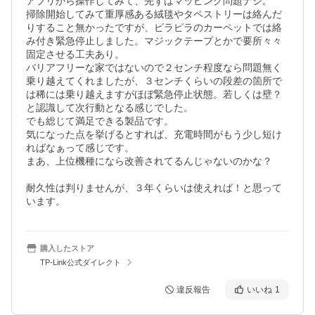
アプリから操作してみて、先ずはマッピング問題ナシ。

掃除開始してみて重厚感ある絨毯やタペストリーは絡んだ
りすること無かったですが、ピラピラのカーペットでは絡
み付き緊急停止しました。マジックテープとかで要所々々
固定させる工夫あり。

バリアフリーな家ではないので２センチ程度なら問題無く
乗り越えてくれましたが、３センチくらいの段差の箇所で
は稀には乗り越えますがほぼ緊急停止状態。若しくは壁？
と認識して次行動となる感じでした。

でも総じて満足できる製品です。

気になった点を挙げるとすれば、充電時間がもう少し短け
ればなぁって感じです。

まあ、上位機種になら改善されてるんじゃないのかな？

耐久性は判りませんが、３年くらいは使えれば！と思って
います。
購入したストア
TP-Link公式ダイレクト
違反報告
いいね
1