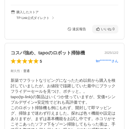
購入したストア
TP-Link公式ダイレクト
違反報告
いいね
0
コスパ強め、tapoのロボット掃除機
2025/12/2
5
ter********
さん
耐久性
：
普通
新築でフラットなリビングになったため以前から購入を検
討していましたが、お値段で躊躇していた最中にブラック
フライデーセールを見つけ、ポチッと。。

tapo(tp-link)の製品はいくつか使っていますが、安価+シン
プルデザイン+安定性でどれも高評価です。

このロボット掃除機も例にもれず、開封して即マッピン
グ、掃除まで迷わず行えました。探れば色々機能や設定は
ありますが、まずは基本機能をお試し中です。ホコリがそ
こそこあったソファ下をゾーン掃除してもらった後は、手