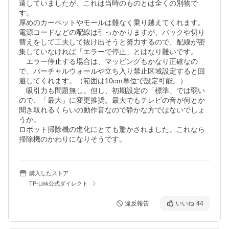
遠していましたが、これは当時のものとは全くの別物で
す。

厚めのカーペットやモールは難なく乗り越えてくれます。

電源コードなどの配線は引っかかりますが、バックや切り
替えをして工夫して抜け出そうと努力するので、配線が密
集していなければ「エラーで停止」とはなり難いです。

　エラー停止する場合は、マッピングもかなり正確なの
で、バーチャルウォールや立ち入り禁止区域設定すると回
避してくれます。（範囲は10cm単位で設定可能。）

　吸引力も問題無し。但し、初期設定の「標準」では弱い
ので、「最大」に変更推奨。最大でもテレビの音が何とか
聞き取れるくらいの動作音なので静かな方ではないでしょ
うか。

ロボット掃除機の進化にとても驚かされました。これなら
掃除機のかわりになりそうです。
購入したストア
TP-Link公式ダイレクト
違反報告
いいね
44