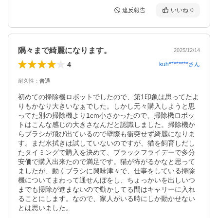
違反報告
いいね
0
隅々まで綺麗になります。
2025/12/14
4
kuh********
さん
耐久性
：
普通
初めての掃除機ロボットでしたので、第1印象は思ってたよ
りもかなり大きいなぁでした。しかし元々購入しようと思
ってた別の掃除機より1cm小さかったので、掃除機ロボッ
トはこんな感じの大きさなんだと認識しました。掃除機か
らブラシが飛び出ているので壁際も衝突せず綺麗になりま
す。まだ水拭きは試していないのですが、猫を飼育しだし
たタイミングで購入を決めて、ブラックフライデーで多分
安価で購入出来たので満足です。猫が怖がるかなと思って
ましたが、動くブラシに興味津々で、仕事をしている掃除
機についてまわって通せんぼをし、ちょっかいを出しいつ
までも掃除が進まないので動かしてる間はキャリーに入れ
ることにします。なので、家人がいる時にしか動かせない
とは思いました。