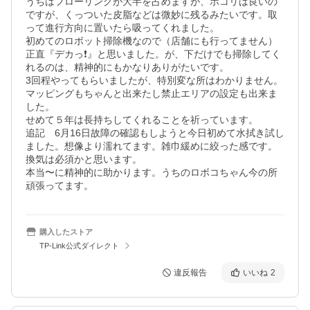
うちはフローリングが大半を占めますが、ホコリは良いの
ですが、くっついた皮脂などは微妙に残るみたいです。取
って進行方向に置いたら吸ってくれました。

初めてのロボット掃除機なので（店舗にも行ってません）
正直『デカっ❗️』と思いました。が、下だけでも掃除してく
れるのは、精神的にもかなりありがたいです。

3回程やってもらいましたが、特別変な所はわかりません。
マッピングもちゃんと出来たし禁止エリアの設定も出来ま
した。

せめて５年は長持ちしてくれることを祈っています。

追記　6月16日故障の確認もしようと今日初めて水拭き試し
ました。想像より濡れてます。雑巾緩めに絞った感です。

換気は必須かと思います。

本当〜に精神的に助かります。うちのロボコちゃん今の所
購入したストア
TP-Link公式ダイレクト
違反報告
いいね
2