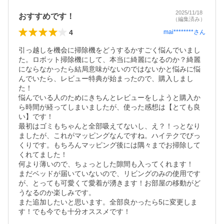
2025/11/18
おすすめです！
（編集済み）
4
mai********
さん
引っ越しを機会に掃除機をどうするかすごく悩んでいまし
た。ロボット掃除機にして、本当に綺麗になるのか？綺麗
にならなかったら結局意味がないのではないかと悩みに悩
んでいたら、レビュー特典が始まったので、購入しまし
た！

悩んでいる人のためにきちんとレビューをしようと購入か
ら時間が経ってしまいましたが、使った感想は【とても良
い】です！

最初はゴミもちゃんと全部吸えてないし、え？！っとなり
ましたが、これがマッピングなんですね。ハイテクでびっ
くりです。もちろんマッピング後には隅々までお掃除して
くれてました！

何より薄いので、ちょっとした隙間も入ってくれます！

まだベッドが届いていないので、リビングのみの使用です
が、とっても可愛くて愛着が湧きます！お部屋の移動がど
うなるのか楽しみです。

また追加したいと思います。全部良かったら5に変更しま
す！でも今でも十分オススメです！