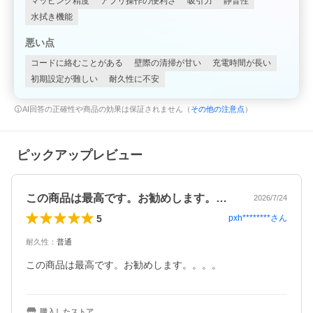
マッピング精度
アプリ操作の便利さ
吸引力
静音性
水拭き機能
悪い点
コードに絡むことがある
壁際の清掃が甘い
充電時間が長い
初期設定が難しい
耐久性に不安
AI回答の正確性や商品の効果は保証されません（
その他の注意点
）
ピックアップレビュー
この商品は最高です。お勧めします。。。。
2026/7/24
5
pxh********
さん
耐久性
：
普通
この商品は最高です。お勧めします。。。。
購入したストア