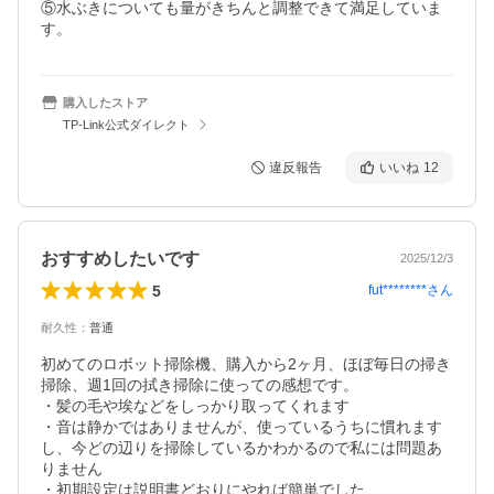
⑤水ぶきについても量がきちんと調整できて満足していま
す。
購入したストア
TP-Link公式ダイレクト
違反報告
いいね
12
おすすめしたいです
2025/12/3
5
fut********
さん
耐久性
：
普通
初めてのロボット掃除機、購入から2ヶ月、ほぼ毎日の掃き
掃除、週1回の拭き掃除に使っての感想です。

・髪の毛や埃などをしっかり取ってくれます

・音は静かではありませんが、使っているうちに慣れます
し、今どの辺りを掃除しているかわかるので私には問題あ
りません

・初期設定は説明書どおりにやれば簡単でした
