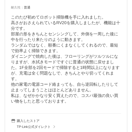
耐久性
：
普通
このたび初めてロボット掃除機を手に入れました。

高さがおさえられているRV20を購入しましたが、機能は十
分です。

部屋の形をきちんとセンシングして、外側を一周した後に
中を行ったり来たりのように動きます。

ランダムではなく、順番にくまなくしてくれるので、最短
で効率よく掃除できます。

ダイニングで焼肉した後は、フローリングがツルツルにな
りますが、水拭きモードですぐに普通の状態に戻せまし
た。1F全部を2回モードで掃除すると1時間以上になります
が、充電は全く問題なしで、きちんとやり切ってくれま
す。

他の家電の電源コード絡まっても、自ら逆回転したりして
止まってしまうことはほとんどありません。

私は、なぜかかなり安く買えたので、コスパ最強の良い買
い物をしたと思っております。
購入したストア
TP-Link公式ダイレクト