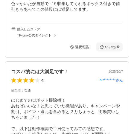
色々かいたが自動でゴミ収集してくれるボックス付きで値
引きもあってこの値段には満足してます。
購入したストア
TP-Link公式ダイレクト
違反報告
いいね
6
コスパ的には大満足です！
2025/10/7
4
hir********
さん
耐久性
：
普通
はじめてのロボット掃除機！

あればいいな！と思っていた機能があり、キャンペーンや
割引、ポイント還元を含めると２万ちょっと...衝動買いし
ちゃいました！

で、以下は動作確認で半日使ってみての感想です。
