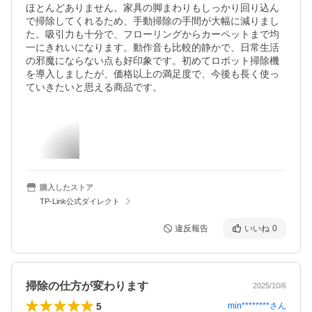
ほとんどありません。家具の脚まわりもしっかり回り込ん
で掃除してくれるため、手動掃除の手間が大幅に減りまし
た。吸引力も十分で、フローリングからカーペットまで均
一にきれいになります。動作音も比較的静かで、日常生活
の邪魔にならない点も好印象です。初めてロボット掃除機
を導入しましたが、価格以上の満足度で、今後も長く使っ
ていきたいと思える商品です。
購入したストア
TP-Link公式ダイレクト
違反報告
いいね
0
掃除の仕方が変わります
2025/10/6
5
min********
さん