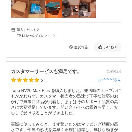
購入したストア
TP-Link公式ダイレクト
違反報告
いいね
0
カスタマーサービスも満足です。
2025/12/6
5
s_s********
さん
Tapo RV20 Max Plus を購入しました。発送時のトラブルに
もかかわらず、カスタマー担当者の迅速で丁寧な対応のお
かげで無事に商品が到着し、まずはそのサポート品質の高
さに大変満足しています。問い合わせへの回答も早く、安
心して受け取ることができました。

実際に使ってみると、まず驚いたのはマッピング精度の高
さです。部屋の形状を素早く正確に認識し、無駄な動きが