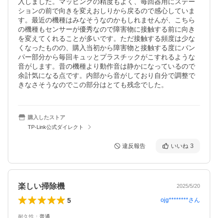
入しました。マッピングの精度もよく、毎回器用にステー
ションの前で向きを変えおしりから戻るので感心していま
す。最近の機種はみなそうなのかもしれませんが、こちら
の機種もセンサーが優秀なので障害物に接触する前に向き
を変えてくれることが多いです。ただ接触する頻度は少な
くなったものの、購入当初から障害物と接触する度にバン
パー部分から毎回キュッとプラスチックがこすれるような
音がします。昔の機種より動作音は静かになっているので
余計気になる点です。内部から音がしており自分で調整で
きなさそうなのでこの部分はとても残念でした。
購入したストア
TP-Link公式ダイレクト
違反報告
いいね
3
楽しい掃除機
2025/5/20
5
ojg********
さん
耐久性
：
普通