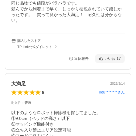
同じ品物でも値段がバラバラです。

頼んでから到着まで早く、しっかり梱包されていて嬉しか
ったです。　買って良かった大満足！　耐久性は分からな
い。
購入したストア
TP-Link公式ダイレクト
違反報告
いいね
17
大満足
2025/3/14
5
kou********
さん
耐久性
：
普通
以下のようなロボット掃除機を探してました。

①9.0cm（ベッドの高さ）以下

②マッピング機能付き

③立ち入り禁止エリア設定可能

④コードに絡みにくい
