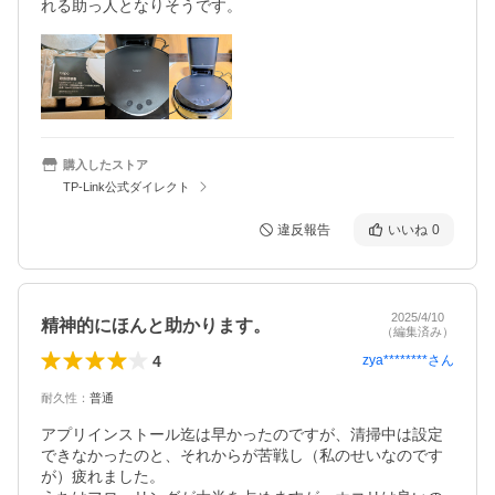
れる助っ人となりそうです。
購入したストア
TP-Link公式ダイレクト
違反報告
いいね
0
2025/4/10
精神的にほんと助かります。
（編集済み）
4
zya********
さん
耐久性
：
普通
アプリインストール迄は早かったのですが、清掃中は設定
できなかったのと、それからが苦戦し（私のせいなのです
が）疲れました。
