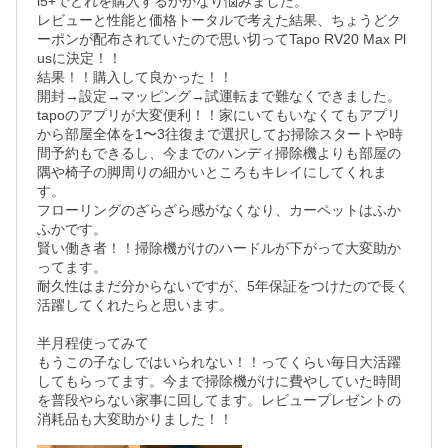
i5+でどれを購入するかかなり悩みました。

レビューと性能と価格トータルで考えた結果、ちょうどク
ーポンが配布されていたので思い切ってTapo RV20 Max Pl
usに決定！！

結果！！購入して良かった！！

開封→設定→マッピング→試運転まで難なくできました。

tapoのアプリが大変便利！！家にいてもいなくてもアプリ
から部屋全体を1〜3往復まで選択してお掃除スタートや時
間予約もできるし、今までのハンディ掃除機よりも部屋の
隅や椅子の脚周りの細かいところもキレイにしてくれま
す。

フローリングのざらざら感がなくなり、カーペットはふか
ふかです。

賢い働き者！！掃除機がけのハードルが下がって大変助か
ってます。

耐久性はまだ分からないですが、5年保証をつけたので長く
活躍してくれたらと思います。

半月程使ってみて

もうこの子なしではいられない！！ってくらい毎日大活躍
してもらってます。今まで掃除機がけに費やしていた時間
を普段やらない家事に回してます。レビュープレゼントの
消耗品も大変助かりました！！