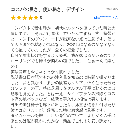
コスパの良さ、使い易さ、デザイン
2025/6/2
5
phx********
さん
コンパクトで音も静か、初代のルンバを使っていた時と大
違いです。　それだけ進化していたんですね、古い携帯だ
とコマンドのダウンロードが出来ない点は注意です、使っ
てみるまで水拭きが気になり、水浸しになるのかな？なん
て心配していましたが、全くの杞憂でした。

自分で雑巾掛けをするより優秀、我が家は猫がいるのでフ
ローリングでも掃除が悩みの種でした。　なぁ〜んて楽な
の！

英語音声も今じゃすっかり慣れました。

説明書は日本語でも水の注入量を知るのに時間が掛かりま
した、昔と異なり、多少の段差もクリア、低くなった分だ
けソファーの下、特に足周りをクルクル丁寧に動くのには
感動を覚えました。とは云え、サイドブラシの掃除やコス
ト高の紙パックなど、経費と手入れの根性は要ります。　
外出の際は椅子を廊下に出したり、床置き物を片付けたり
諸々はありますが、帰宅した時の爽快感は見事です。

タイムセールを探し、狙いを定めていて、より安く入手出
来たのは運が良かったかな、新品でこれより安い訳がな
い。
