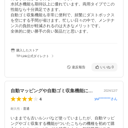
水拭き機能も期待以上に優れています。両用タイプでこの
性能なら十分満足できます。

自動ゴミ収集機能も非常に便利で、頻繁にダストボックス
を空にする手間が省けます。忙しい日々の中で、メンテナ
ンスの負担が軽減されるのは大きなメリットです。

全体的に使い勝手の良い製品だと思います。
購入したストア
TP-Link公式ダイレクト
違反報告
いいね
0
自動マッピングや自動ゴミ収集機能には満足
2024/12/7
4
yui********
さん
耐久性
：
普通
いままでも古いルンバなど使っていましたが、自動マッピ
ングやゴミ収集する機能がついたこちらの機種を初めて購