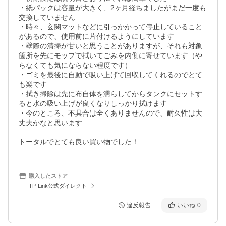
・紙パックは容量が大きく、2ヶ月経ちましたがまだ一度も
交換していません

・時々、玄関マットなどに引っかかって停止していること
があるので、使用前に片付けるようにしています

・壁際の清掃が甘いと思うことがありますが、それも対象
箇所を先にモップで拭いてごみを内側に寄せています（や
らなくても気にならない程度です）

・ゴミを最後に自動で吸い上げて回収してくれるのでとて
も楽です

・拭き掃除は先に布自体を濡らしてからタンクにセットす
ると水の吸い上げが良くなりしっかり拭けます

・今のところ、不具合は全くありませんので、耐久性は大
丈夫かなと思います

トータルでとても良い買い物でした！
購入したストア
TP-Link公式ダイレクト
違反報告
いいね
0