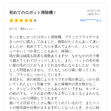
2025/11/30
初めてのロボット掃除機！
（編集済み）
5
moo********
さん
耐久性
：
壊れにくい
ずっと欲しかったロボット掃除機、ブラックフライデーを
きっかけに購入してみました。種類がたくさんあって迷い
ましたが、初めてでこちらを選んでよかった、というレビ
ューをいくつか見たこともあり、候補に。

我が家は絨毯も段差も複数ありますが、なかなかの力で乗
り越えてくれてびっくりしました。また、ペットの毛や長
い髪の毛のゴミがうまくとれるか気になりましたが、今の
ところ問題ありません。ゴミもしっかり吸い取ってくれ
て、ブラシもしっかりしています。

水拭きも、床の材質によりそうですが我が家はしっかり拭
いてくれたという印象です。あと稼働中の音が静かなこ
と、マッピングが早いこともありがたいですね。キッチン
の机の下も、イスの足の周りを上手にくるくるとまわりな
がらしっかり掃除してくれます。

届いて２日目でたくさん働いてくれているので、またペッ
トの換毛期や仕事がますます忙しくなったとき、さらに頼