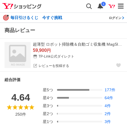
i
毎日引けるくじ 今すぐ挑戦
ログイン
商品レビュー
超薄型 ロボット掃除機＆自動ゴミ収集機 MagSlimLiDARナビゲーション 強力吸引 水拭き両用 Tapo RV20 Max Plus 音声コントロール5300pa
59,900
円
TP-Link公式ダイレクト
レビューを投稿する
総合評価
星
5
つ
177
件
4.64
星
4
つ
64
件
星
3
つ
4
件
星
2
つ
2
件
250
件
星
1
つ
3
件