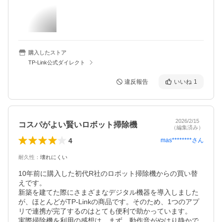
購入したストア
TP-Link公式ダイレクト
違反報告
いいね
1
2026/2/15
コスパがよい賢いロボット掃除機
（編集済み）
4
mas********
さん
耐久性
：
壊れにくい
10年前に購入した初代R社のロボット掃除機からの買い替
えです。

新築を建てた際にさまざまなデジタル機器を導入しました
が、ほとんどがTP-Linkの商品です。そのため、1つのアプ
リで連携が完了するのはとても便利で助かっています。

実際掃除機を利用の感想は、まず、動作音がやはり静かで