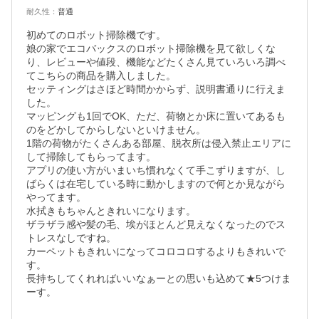
耐久性
：
普通
初めてのロボット掃除機です。

娘の家でエコバックスのロボット掃除機を見て欲しくな
り、レビューや値段、機能などたくさん見ていろいろ調べ
てこちらの商品を購入しました。

セッティングはさほど時間かからず、説明書通りに行えま
した。

マッピングも1回でOK、ただ、荷物とか床に置いてあるも
のをどかしてからしないといけません。

1階の荷物がたくさんある部屋、脱衣所は侵入禁止エリアに
して掃除してもらってます。

アプリの使い方がいまいち慣れなくて手こずりますが、し
ばらくは在宅している時に動かしますので何とか見ながら
やってます。

水拭きもちゃんときれいになります。

ザラザラ感や髪の毛、埃がほとんど見えなくなったのでス
トレスなしですね。

カーペットもきれいになってコロコロするよりもきれいで
す。

長持ちしてくれればいいなぁーとの思いも込めて★5つけま
ーす。