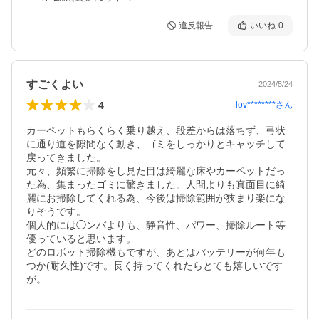
違反報告
いいね
0
すごくよい
2024/5/24
4
lov********
さん
カーペットもらくらく乗り越え、段差からは落ちず、弓状
に通り道を隙間なく動き、ゴミをしっかりとキャッチして
戻ってきました。

元々、頻繁に掃除をし見た目は綺麗な床やカーペットだっ
た為、集まったゴミに驚きました。人間よりも真面目に綺
麗にお掃除してくれる為、今後は掃除範囲が狭まり楽にな
りそうです。

個人的には◯ンバよりも、静音性、パワー、掃除ルート等
優っていると思います。

どのロボット掃除機もですが、あとはバッテリーが何年も
つか(耐久性)です。長く持ってくれたらとても嬉しいです
が。