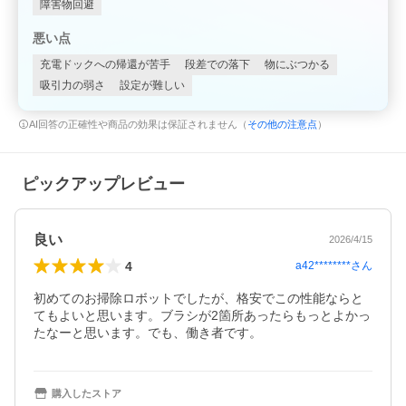
障害物回避
悪い点
充電ドックへの帰還が苦手
段差での落下
物にぶつかる
吸引力の弱さ
設定が難しい
AI回答の正確性や商品の効果は保証されません（
その他の注意点
）
ピックアップレビュー
良い
2026/4/15
4
a42********
さん
初めてのお掃除ロボットでしたが、格安でこの性能ならと
てもよいと思います。ブラシが2箇所あったらもっとよかっ
たなーと思います。でも、働き者です。
購入したストア