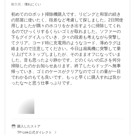
耐久性
：
壊れにくい
初めてのロボット掃除機購入です。リビングと和室の続き
の部屋に使いたく、段差など考慮して探しました。2日間使
用しましたが隅々のホコリをかき出すように掃除してくれ
るのでびっくりするくらいゴミが取れました。ソファーの
下もグイグイ入っていき、少々の段差も考えながら突撃し
てクリア。コード特に充電用のようなコード、薄めラグは
絡まるので注意してください。今日は扇風機に突撃して乗
り上げてストップしましたが、そのままオフになっていま
した。音も思ったより静かです。どのくらいの広さを何分
掃除したのかお知らせあります。終了したらドッグへ無事
帰っていき、ゴミのケースがクリアなのでゴミの量が一目
でわかるのもても良いです。もっと早くに購入すれば良か
ったな〜と思う仕事っぷりです。
購入したストア
TP-Link公式ダイレクト