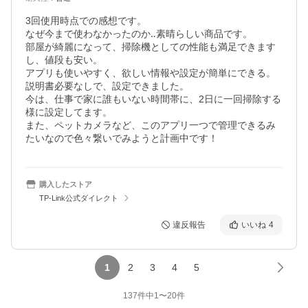
3回使用時点での感想です。

なぜ今まで使わなかったのか‥素晴らしい商品です。

部屋が綺麗になって、掃除機としての性能も満足できます
し、値段も安い。

アプリも使いやすく、欲しい情報や設定が簡単にできる。

説明書必要なしで、設定できました。

今は、仕事で家に誰もいない時間帯に、2日に一回掃除する
様に設定してます。

また、ペットカメラなど、このアプリ一つで管理できるみ
たいなので色々繋いでみようと計画中です！
購入したストア
TP-Link公式ダイレクト
違反報告
いいね
4
1
2
3
4
5
137
件中
1
〜
20
件