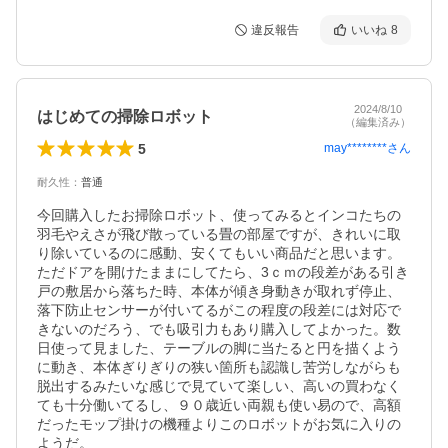
違反報告
いいね
8
2024/8/10
はじめての掃除ロボット
（編集済み）
5
may********
さん
耐久性
：
普通
今回購入したお掃除ロボット、使ってみるとインコたちの
羽毛やえさが飛び散っている畳の部屋ですが、きれいに取
り除いているのに感動、安くてもいい商品だと思います。
ただドアを開けたままにしてたら、3ｃｍの段差がある引き
戸の敷居から落ちた時、本体が傾き身動きが取れず停止、
落下防止センサーが付いてるがこの程度の段差には対応で
きないのだろう、でも吸引力もあり購入してよかった。数
日使って見ました、テーブルの脚に当たると円を描くよう
に動き、本体ぎりぎりの狭い箇所も認識し苦労しながらも
脱出するみたいな感じで見ていて楽しい、高いの買わなく
ても十分働いてるし、９０歳近い両親も使い易ので、高額
だったモップ掛けの機種よりこのロボットがお気に入りの
ようだ。