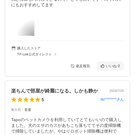
にもおすすめしてます
購入したストア
TP-Link公式ダイレクト
違反報告
いいね
0
楽ちんで部屋が綺麗になる。しかも静か
2024/7/26
5
ito********
さん
耐久性
：
普通
Tapoのペットカメラを利用していてとてもいいので購入し
ました。犬のエサのカスがあちこち落ちててその度掃除機
で掃除していましたが、やはりロボット掃除機は便利で