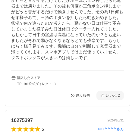
がピッと音がするだけでしたがホームボタン押したら充電
器までは戻りました。その後も何度か三角ボタン押します
がピッと音がするだけで動きませんでした。念の為1日何も
せず様子みて、三角のボタンを押したら動き始めました。
状況で何が違ったのか考えたら、動かない日は仕事で不在
していました様子みた日は休日でクーラー入れてました、
もしかして日中の室温は高温になっていたのか？とも思い
ましたがそれで動かなくなるならとても残念です、もうし
ばらく様子見てみます。機能は自分で判断して充電器まで
帰ってくれます。スマホアプリではまだ使っていません。
ダストボックスが大きいのは嬉しいです。
購入したストア
TP-Link公式ダイレクト
違反報告
いいね
2
10275397
2024/10/31
5
umr********
さん