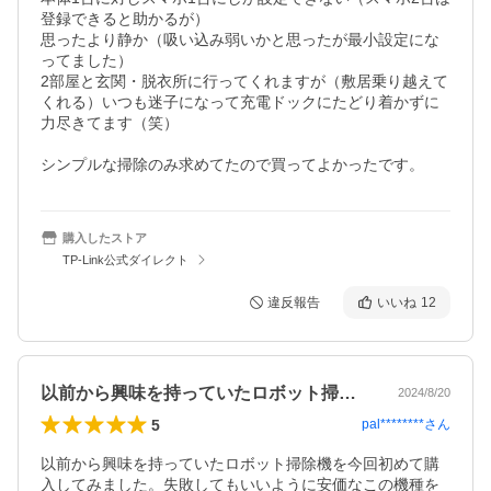
登録できると助かるが）

思ったより静か（吸い込み弱いかと思ったが最小設定にな
ってました）

2部屋と玄関・脱衣所に行ってくれますが（敷居乗り越えて
くれる）いつも迷子になって充電ドックにたどり着かずに
力尽きてます（笑）

購入したストア
TP-Link公式ダイレクト
違反報告
いいね
12
以前から興味を持っていたロボット掃除機…
2024/8/20
5
pal********
さん
以前から興味を持っていたロボット掃除機を今回初めて購
入してみました。失敗してもいいように安価なこの機種を