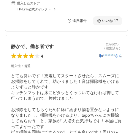
購入したストア
TP-Link公式ダイレクト
違反報告
いいね
17
2026/2/5
静かで、働き者です
（編集済み）
4
ijn********
さん
耐久性
：
普通
とても良いです！充電してスタートさせたら、スムーズに
お掃除をしてくれて、助かりました！音は掃除機をかける
よりずっと静かです

キッチンマットは床にピタッとくっついてなければ押して
行ってしまうので、片付けました

お掃除をしてもらうために床にあまり物を置かないように
なりましたし、掃除機をかけるより、tapoちゃんにお掃除
してもらおう！と、家族が1人増えた気持ちです！本当に買
ってよかったです

拭き掃除も同時にできるので、とても良いです！周りの人