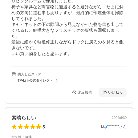
リビングルームで使用しました。

椅子や家具など障害物に遭遇すると避けながら、たまに斜
めの方向に進む事もありますが、最終的に部屋全体を掃除
してくれました。

キャビネットの下の隙間から見えなかった物を書き出して
くれるし、結構大きなプラスチックの板状も回収しまし
た。

最後に細かく軌道修正しながらドックに戻るのを見ると飽
きないです。

いい買い物をしたと思います。
購入したストア
TP-Link公式ダイレクト
違反報告
いいね
0
素晴らしい
2024/6/30
5
kkg********
さん
耐久性
：
普通