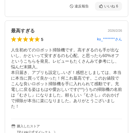
違反報告
いいね
6
最高すぎる
2026/2/26
5
ku_********
さん
人生初めてのロボット掃除機です。高すぎるのも手が出な
いし、かといって安すぎるのも心配。と思ったら60%オフ
というこちらを発見。レビューもたくさんみて参考にし、
悩んだ末購入。

本日届き、アプリも設定し‥いざ！感想としましては、本当
に本当に買って良かった！何これ最高です。このお値段で
こんな良いロボット掃除機を手に入れられて感動です。充
電しに戻る姿はもはや愛おしいです(^^)うちの掃除機の名前
は『むさし』になりました。頼もしい『むさし』のおかげ
で掃除が本当に楽になりました。ありがとうございまし
た！
購入したストア
TP-Link公式ダイレクト