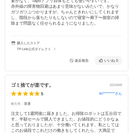
要がなく、Tapoアプリ自体もとても使いやすいです。

赤外線の障害物回避はあまり意味がないみたいで、かなり
ガツガツぶつかりますが、ちゃんときれいにしてくれます
し、階段から落ちたりもしないので寝室〜廊下〜個室の掃
除まで問題なく任せられるようになりました。
購入したストア
TP-Link公式ダイレクト
違反報告
いいね
0
ゴミ捨てが楽です。
2024/8/8
5
lin********
さん
耐久性
：
普通
注文して1週間後に届きました。お掃除ロボットは五台目で
す。半額セールで購入できました。お値段的にどうかなぁ
と思っておりましたが、十分働いてくれます。私としては
このお値段でこれだけの働きをしてくれたら、大満足で