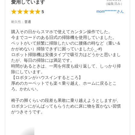
愛用しています
（編集済み）
5
mom********
さん
耐久性
：
普通
購入その日からスマホで使えてカンタン操作でした。

今までコードのある旧式の掃除機を使用していました。

ペットがいて頻繁に掃除したいのに腰痛の時など（重い＆
かがめない）掃除できずに困っていました(-_-#)

ロボット掃除機は安価タイプで吸引力はどうかと思いまし
たが、毎日の掃除には満足です。

時間があるときは、一周を何度も繰り返して、しっかり掃
除にしています。

【ロボタンがハウスインするところ】

厚めのカーペットでも楽々乗り越え、ホームに戻るとこ
ろ。かわいい。

椅子の脚くらいの段差も果敢に乗り越えようとしますが、
ロボタンにがんばってもらうために床に物を置かない習慣
がつきそうです。