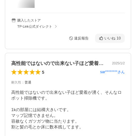
購入したストア
TP-Link公式ダイレクト
違反報告
いいね
10
高性能ではないので出来ない子ほど愛着が…
2025/1/2
5
sar********
さん
耐久性
：
普通
高性能ではないので出来ない子ほど愛着が湧く、そんなロ
ボット掃除機です。

1kの部屋には結構大きいです。

マップ記憶できません。

容赦なくガツガツ物に当たります。

割と髪の毛とか床に数本残してます。
