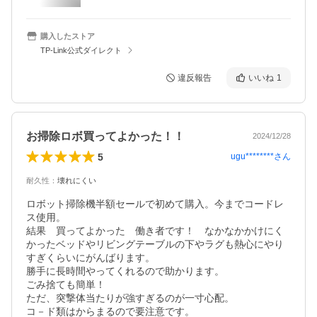
購入したストア
TP-Link公式ダイレクト
違反報告
いいね
1
お掃除ロボ買ってよかった！！
2024/12/28
5
ugu********
さん
耐久性
：
壊れにくい
ロボット掃除機半額セールで初めて購入。今までコードレ
ス使用。

結果　買ってよかった　働き者です！　なかなかかけにく
かったベッドやリビングテーブルの下やラグも熱心にやり
すぎくらいにがんばります。

勝手に長時間やってくれるので助かります。

ごみ捨ても簡単！

ただ、突撃体当たりが強すぎるのが一寸心配。

コ－ド類はからまるので要注意です。
