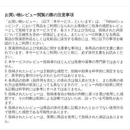
お買い物レビュー閲覧の際の注意事項
「お買い物レビュー」（以下「本サービス」といいます）は、「Yahoo!ショ
ッピング」において商品をご利用になられたお客様がご自身の感想をレビュ
ーとして投稿できるサービスです。各ストアおよび当社は、投稿された内容
について正確性を含め一切保証しません。またレビューの対象となる商品、
製品が医薬部外品もしくは化粧品に該当する場合には、特に以下の事項を確
認のうえご利用ください。
1. 医薬部外品および化粧品に関する重要な事項は、各商品の添付文書に書か
れています。本サービスをご利用いただく前に、必ず添付文書をお読みくだ
さい。
2. 本サービスのレビュー投稿者のほとんどは医療や薬事の専門家ではありま
せん。
3. 投稿されたレビューは主観的な感想で、効能や効果を科学的に測定するな
ど、医学的な裏付けがなされたものではありません。
4. 各商品の効果（副作用を含む）の表れ方は個人差が大きく、また効果の表
れ方は使用時の状況によっても異なりますので、レビュー内容の効果に関す
る記載は科学的には参考にすべきではありません。
5. 投稿されたレビューは、投稿者各自が独自の判断に基づき選び使用した感
想です。その判断は医師による診断ではないため、誤っている可能性があり
ます。
6. 投稿されたレビューは商品の添付文書に記載されたとおりでない使用方法
で使用した感想である可能性があります。
7. 投稿されたレビューは、実際に商品を使用して投稿された保証はありませ
ん。