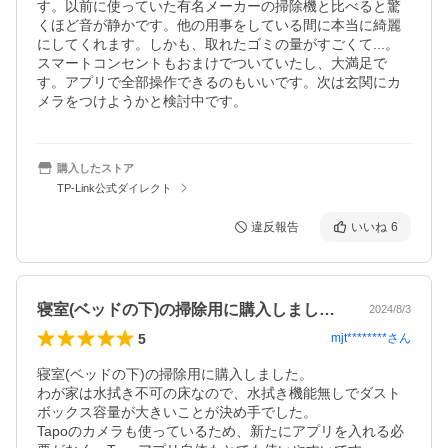
す。以前に使っていた有名メーカーの掃除機と比べると驚
くほど音が静かです。他の用事をしている間に本当に綺麗
にしてくれます。しかも、取れたゴミの量がすごくて...。
スマートコンセントもおまけでついていたし、大満足で
す。アプリで全部操作できるのもいいです。次は玄関にカ
メラをつけようかと検討中です。
購入したストア
TP-Link公式ダイレクト
違反報告
いいね
6
寝室(ベッドの下)の掃除用に購入しまし…
2024/8/3
5
mjt********
さん
寝室(ベッドの下)の掃除用に購入しました。

わが家は水拭き不可の床なので、水拭き機能無しでダスト
ボックス容量が大きいことが決め手でした。

Tapoのカメラも使っているため、新たにアプリを入れる必