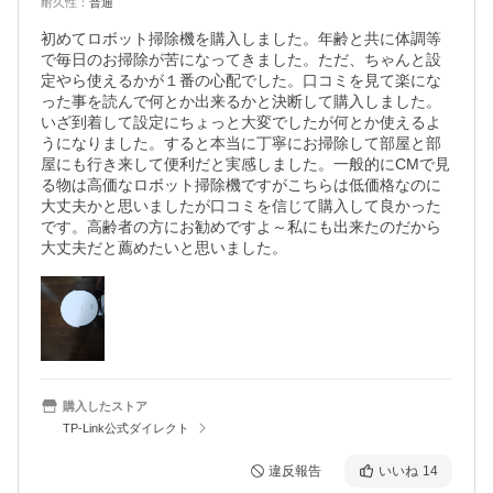
耐久性
：
普通
初めてロボット掃除機を購入しました。年齢と共に体調等
で毎日のお掃除が苦になってきました。ただ、ちゃんと設
定やら使えるかが１番の心配でした。口コミを見て楽にな
った事を読んで何とか出来るかと決断して購入しました。
いざ到着して設定にちょっと大変でしたが何とか使えるよ
うになりました。すると本当に丁寧にお掃除して部屋と部
屋にも行き来して便利だと実感しました。一般的にCMで見
る物は高価なロボット掃除機ですがこちらは低価格なのに
大丈夫かと思いましたが口コミを信じて購入して良かった
です。高齢者の方にお勧めですよ～私にも出来たのだから
大丈夫だと薦めたいと思いました。
購入したストア
TP-Link公式ダイレクト
違反報告
いいね
14