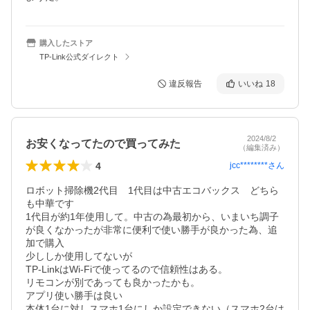
購入したストア
TP-Link公式ダイレクト
違反報告
いいね
18
2024/8/2
お安くなってたので買ってみた
（編集済み）
4
jcc********
さん
ロボット掃除機2代目　1代目は中古エコバックス　どちら
も中華です

1代目が約1年使用して。中古の為最初から、いまいち調子
が良くなかったが非常に便利で使い勝手が良かった為、追
加で購入

少ししか使用してないが　

TP-LinkはWi-Fiで使ってるので信頼性はある。

リモコンが別であっても良かったかも。

アプリ使い勝手は良い

本体1台に対しスマホ1台にしか設定できない（スマホ2台は