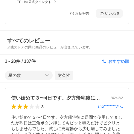
TP-Link公式ダイレクト
違反報告
いいね
0
すべてのレビュー
※他ストアの同じ商品のレビューが含まれています。
1
-
20
件 /
137
件
おすすめ順
星の数
耐久性
使い始めて３〜4日です。夕方帰宅後に居…
2024/8/2
3
sng********
さん
使い始めて３〜4日です。夕方帰宅後に居間で使用してまし
たが昨日は三角ボタン押してもピッと鳴るだけでピクリと
もしませんでした、試しに充電器から少し離してみました