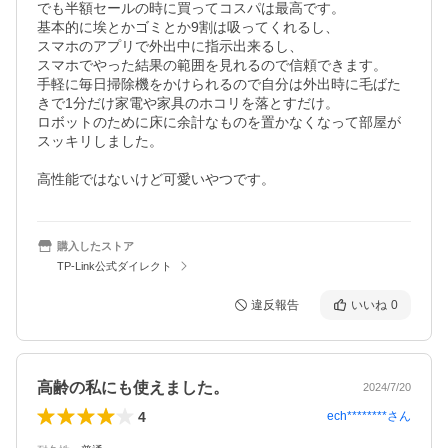
でも半額セールの時に買ってコスパは最高です。

基本的に埃とかゴミとか9割は吸ってくれるし、

スマホのアプリで外出中に指示出来るし、

スマホでやった結果の範囲を見れるので信頼できます。

手軽に毎日掃除機をかけられるので自分は外出時に毛ばた
きで1分だけ家電や家具のホコリを落とすだけ。

ロボットのために床に余計なものを置かなくなって部屋が
スッキリしました。

高性能ではないけど可愛いやつです。
購入したストア
TP-Link公式ダイレクト
違反報告
いいね
0
高齢の私にも使えました。
2024/7/20
4
ech********
さん