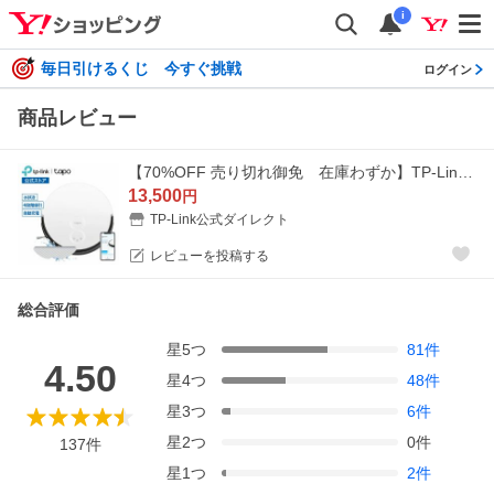
i
毎日引けるくじ 今すぐ挑戦
ログイン
商品レビュー
【70%OFF 売り切れ御免 在庫わずか】TP-Link Tapo RV10 2in1 水拭両用ロボット掃除機 高性能 自動充電 音声コントロール アプリ対応 4つの吸引モード 1年保証
13,500
円
TP-Link公式ダイレクト
レビューを投稿する
総合評価
星
5
つ
81
件
4.50
星
4
つ
48
件
星
3
つ
6
件
星
2
つ
0
件
137
件
星
1
つ
2
件