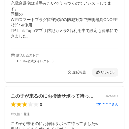
充電台帰宅は苦手みたいでうろつくのでアシストしてま
す。

同梱の

WiFiスマートプラグ留守実家の防犯対策で照明器具ONOFF
ｽｹｼﾞｭ-ﾙ使用

TP-Link Tapoアプリ防犯カメラ2台利用中で設定も簡単にで
きました。
購入したストア
TP-Link公式ダイレクト
違反報告
いいね
0
この子が来るのにお掃除サボって待ってま…
2024/6/14
3
fzi********
さん
耐久性
：
普通
この子が来るのにお掃除サボって待ってましたw
