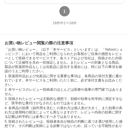
1
18
件中
1
〜
18
件
お買い物レビュー閲覧の際の注意事項
「お買い物レビュー」（以下「本サービス」といいます）は、「Yahoo!ショ
ッピング」において商品をご利用になられたお客様がご自身の感想をレビュ
ーとして投稿できるサービスです。各ストアおよび当社は、投稿された内容
について正確性を含め一切保証しません。またレビューの対象となる商品、
製品が医薬部外品もしくは化粧品に該当する場合には、特に以下の事項を確
認のうえご利用ください。
1. 医薬部外品および化粧品に関する重要な事項は、各商品の添付文書に書か
れています。本サービスをご利用いただく前に、必ず添付文書をお読みくだ
さい。
2. 本サービスのレビュー投稿者のほとんどは医療や薬事の専門家ではありま
せん。
3. 投稿されたレビューは主観的な感想で、効能や効果を科学的に測定するな
ど、医学的な裏付けがなされたものではありません。
4. 各商品の効果（副作用を含む）の表れ方は個人差が大きく、また効果の表
れ方は使用時の状況によっても異なりますので、レビュー内容の効果に関す
る記載は科学的には参考にすべきではありません。
5. 投稿されたレビューは、投稿者各自が独自の判断に基づき選び使用した感
想です。その判断は医師による診断ではないため、誤っている可能性があり