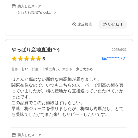
購入したストア
とれとれ市場Yahoo!店
違反報告
いいね
1
やっぱり産地直送(^^)
2025/6/21
5
lqs********
さん
甘さ
：
甘い
、
鮮度
：
非常に良い
、
大きさ
：
少し大きめ
ほとんど傷のない新鮮な南高梅が届きました。

関東在住なので、いつもこちらのスーパーで割高の梅を買
っていましたが、梅の産地から直接送っていただけてよか
ったです。

この品質でこのお値段はすばらしい。

早速、梅ジュースを作りましたが、梅肉も肉厚だし、とて
も美味でした(^^)また来年もリピートしたいです。
購入したストア