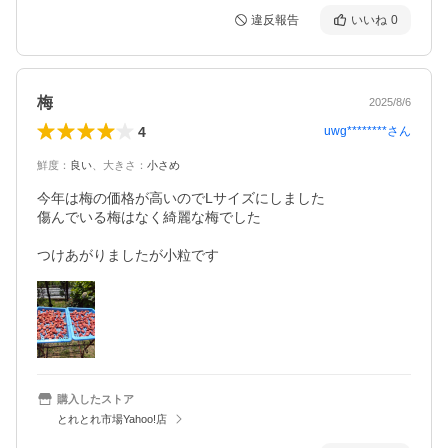
違反報告
いいね
0
梅
2025/8/6
4
uwg********
さん
鮮度
：
良い
、
大きさ
：
小さめ
今年は梅の価格が高いのでLサイズにしました

傷んでいる梅はなく綺麗な梅でした

つけあがりましたが小粒です
購入したストア
とれとれ市場Yahoo!店