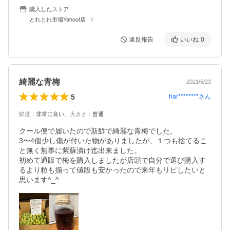
購入したストア
とれとれ市場Yahoo!店
違反報告
いいね
0
綺麗な青梅
2021/6/23
5
har********
さん
鮮度
：
非常に良い
、
大きさ
：
普通
クール便で届いたので新鮮で綺麗な青梅でした。

3〜4個少し傷が付いた物がありましたが、１つも捨てるこ
と無く無事に紫蘇漬け迄出来ました。

初めて通販で梅を購入しましたが店頭で自分で選び購入す
るより粒も揃って値段も安かったので来年もリピしたいと
思います^_^