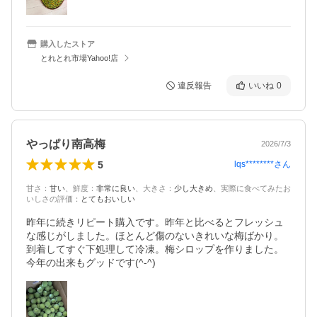
購入したストア
とれとれ市場Yahoo!店
違反報告
いいね
0
やっぱり南高梅
2026/7/3
5
lqs********
さん
甘さ
：
甘い
、
鮮度
：
非常に良い
、
大きさ
：
少し大きめ
、
実際に食べてみたお
いしさの評価
：
とてもおいしい
昨年に続きリピート購入です。昨年と比べるとフレッシュ
な感じがしました。ほとんど傷のないきれいな梅ばかり。
到着してすぐ下処理して冷凍。梅シロップを作りました。
今年の出来もグッドです(^-^)