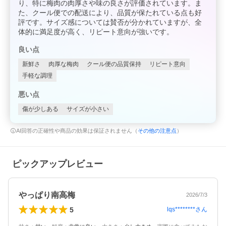
り、特に梅肉の肉厚さや味の良さが評価されています。ま
た、クール便での配送により、品質が保たれている点も好
評です。サイズ感については賛否が分かれていますが、全
体的に満足度が高く、リピート意向が強いです。
良い点
新鮮さ
肉厚な梅肉
クール便の品質保持
リピート意向
手軽な調理
悪い点
傷が少しある
サイズが小さい
AI回答の正確性や商品の効果は保証されません（
その他の注意点
）
ピックアップレビュー
やっぱり南高梅
2026/7/3
5
lqs********
さん