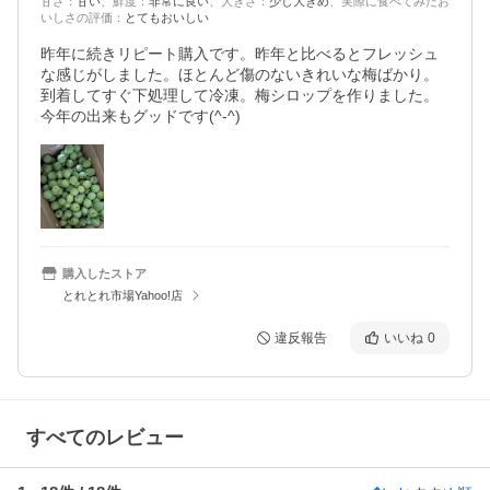
甘さ
：
甘い
、
鮮度
：
非常に良い
、
大きさ
：
少し大きめ
、
実際に食べてみたお
いしさの評価
：
とてもおいしい
昨年に続きリピート購入です。昨年と比べるとフレッシュ
な感じがしました。ほとんど傷のないきれいな梅ばかり。
到着してすぐ下処理して冷凍。梅シロップを作りました。
今年の出来もグッドです(^-^)
購入したストア
とれとれ市場Yahoo!店
違反報告
いいね
0
すべてのレビュー