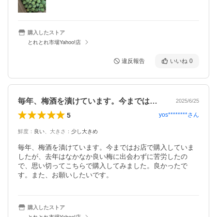
購入したストア
とれとれ市場Yahoo!店
違反報告
いいね
0
毎年、梅酒を漬けています。今まではお店…
2025/6/25
5
yos********
さん
鮮度
：
良い
、
大きさ
：
少し大きめ
毎年、梅酒を漬けています。今まではお店で購入していま
したが、去年はなかなか良い梅に出会わずに苦労したの
で、思い切ってこちらで購入してみました。良かったで
す。また、お願いしたいです。
購入したストア
とれとれ市場Yahoo!店