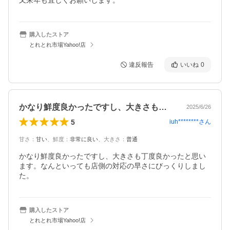
又来年も宜しくお願いします。
購入したストア
とれとれ市場Yahoo!店
違反報告
いいね
0
かなり鮮度良かったですし、大きさも丁度…
2025/6/26
5
iuh********
さん
甘さ
：
甘い
、
鮮度
：
非常に良い
、
大きさ
：
普通
かなり鮮度良かったですし、大きさも丁度良かったと思い
ます。なんといっても店側の対応の早さにびっくりしまし
た。
購入したストア
とれとれ市場Yahoo!店