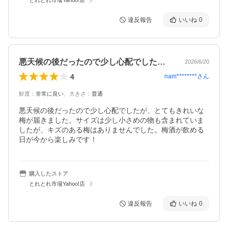
違反報告
いいね
0
悪天候の後だったので少し心配でしたが、…
2026/6/20
4
nam********
さん
鮮度
：
非常に良い
、
大きさ
：
普通
悪天候の後だったので少し心配でしたが、とてもきれいな
梅が届きました。サイズは少し小さめの物も含まれていま
したが、キズのある梅はありませんでした。梅酒が飲める
日が今から楽しみです！
購入したストア
とれとれ市場Yahoo!店
違反報告
いいね
0