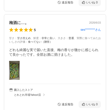
違反報告
いいね
0
梅酒に…。
2026/6/15
5
ses********
さん
甘さ
：
甘さ控えめ
、
鮮度
：
非常に良い
、
大きさ
：
普通
、
実際に食べてみたお
いしさの評価
：
食べてない（贈答）
どれも綺麗な実で届いた直後、梅の香りが微かに感じられ
て良かったです。全部お酒に浸けました。
購入したストア
とれとれ市場Yahoo!店
違反報告
いいね
0