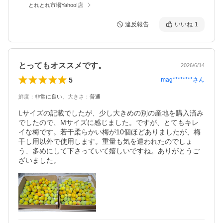
とれとれ市場Yahoo!店
違反報告
いいね
1
とってもオススメです。
2026/6/14
5
mag********
さん
鮮度
：
非常に良い
、
大きさ
：
普通
Lサイズの記載でしたが、少し大きめの別の産地を購入済み
でしたので、Mサイズに感じました。ですが、とてもキレ
イな梅です。若干柔らかい梅が10個ほどありましたが、梅
干し用以外で使用します。重量も気を遣われたのでしょ
う、多めにして下さっていて嬉しいですね。ありがとうご
ざいました。