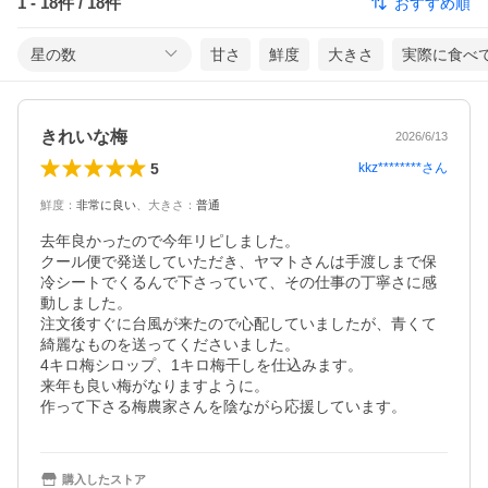
1
-
18
件 /
18
件
おすすめ順
星の数
甘さ
鮮度
大きさ
実際に食べ
きれいな梅
2026/6/13
5
kkz********
さん
鮮度
：
非常に良い
、
大きさ
：
普通
去年良かったので今年リピしました。

クール便で発送していただき、ヤマトさんは手渡しまで保
冷シートでくるんで下さっていて、その仕事の丁寧さに感
動しました。

注文後すぐに台風が来たので心配していましたが、青くて
綺麗なものを送ってくださいました。

4キロ梅シロップ、1キロ梅干しを仕込みます。

来年も良い梅がなりますように。

作って下さる梅農家さんを陰ながら応援しています。
購入したストア