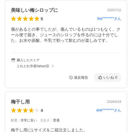
美味しい梅シロップに
2025/7/11
5
lea********
さん
傷があるとの事でしたが、傷んでいるものは1つもなく、ク
ール便で届き、ジュースのシロップを作るのには十分でし
た。お水や炭酸、牛乳で割って飲むのが楽しみです。
購入したストア
とれとれ市場Yahoo!店
違反報告
いいね
0
梅干し用
2026/6/18
4
dok********
さん
鮮度
：
非常に良い
、
大きさ
：
普通
梅干し用にLサイズを二箱注文しました。
