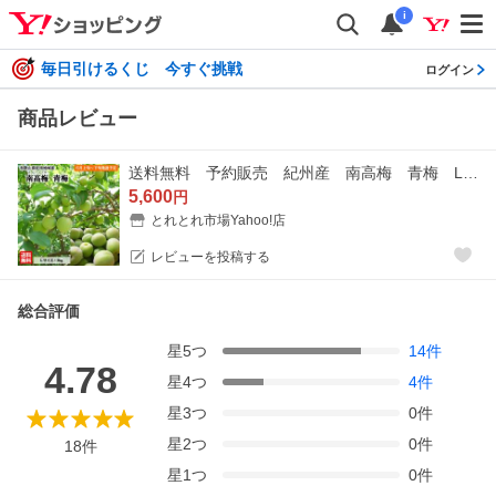
i
毎日引けるくじ 今すぐ挑戦
ログイン
商品レビュー
送料無料 予約販売 紀州産 南高梅 青梅 Lサイズ 約5kg ご家庭用、梅干・梅酒・梅ジュース用 ※一部地域お届け不可商品 ※6月上旬〜下旬の発送
5,600
円
とれとれ市場Yahoo!店
レビューを投稿する
総合評価
星
5
つ
14
件
4.78
星
4
つ
4
件
星
3
つ
0
件
星
2
つ
0
件
18
件
星
1
つ
0
件