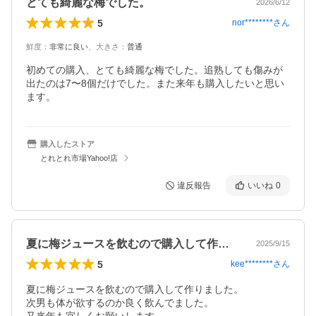
とても綺麗な梅でした。
2026/6/12
5
nor********
さん
鮮度
：
非常に良い
、
大きさ
：
普通
初めての購入、とても綺麗な梅でした。追熟しても傷みが
出たのは7〜8個だけでした。また来年も購入したいと思い
ます。
購入したストア
とれとれ市場Yahoo!店
違反報告
いいね
0
夏に梅ジュースを飲むので購入して作りま…
2025/9/15
5
kee********
さん
夏に梅ジュースを飲むので購入して作りました。

次男も体が欲するのか良く飲んでました。
