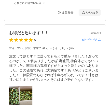
とれとれ市場Yahoo!店
違反報告
いいね
0
お得だと思います！！
2023/6/8
5
sil********
さん
甘さ
：
甘い
、
鮮度
：
非常に良い
、
大きさ
：
少し大きめ
注文して割とすぐに送ってもらえて助かりました！腐って
るのが、5、6個ありましたが(許容範囲)梅自体とてもいい
梅でした。南高梅の青梅ですがちょっと熟したのもありま
した。この値段であれば大満足です！ありがとうございま
した！！値段変わらなければ来年も頼みたいです！甘さは
甘いにしましたがちょっとそこはまだ分からないです。