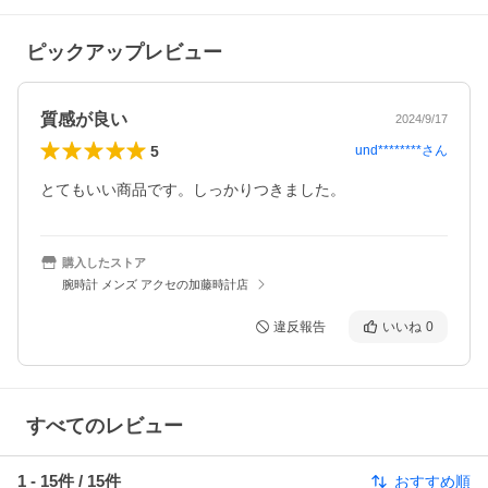
ピックアップレビュー
質感が良い
2024/9/17
5
und********
さん
とてもいい商品です。しっかりつきました。
購入したストア
腕時計 メンズ アクセの加藤時計店
違反報告
いいね
0
すべてのレビュー
1
-
15
件 /
15
件
おすすめ順