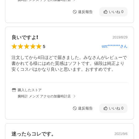
違反報告
いいね
0
良いですよ❗
2019/8/29
5
uzc********
さん
注文してから4日ほどで届きました。みなさんがレビューで
書かれてる様にはめた質感はソフトです。値段は純正より
安くコスパはかなり良いと思います。おすすめです。
購入したストア
腕時計 メンズ アクセの加藤時計店
違反報告
いいね
0
迷ったらコレです。
2021/9/6