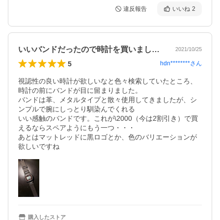
違反報告
いいね
2
いいバンドだったので時計を買いましたw
2021/10/25
5
hdn********
さん
視認性の良い時計が欲しいなと色々検索していたところ、
時計の前にバンドが目に留まりました。

バンドは革、メタルタイプと散々使用してきましたが、シ
ンプルで腕にしっとり馴染んでくれる

いい感触のバンドです。これが\2000（今は2割引き）で買
えるならスペアようにもう一つ・・・

あとはマットレッドに黒ロゴとか、色のバリエーションが
欲しいですね
購入したストア