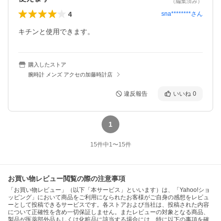
（編集済み）
4
sna********
さん
キチンと使用できます。
購入したストア
腕時計 メンズ アクセの加藤時計店
違反報告
いいね
0
1
15
件中
1
〜
15
件
お買い物レビュー閲覧の際の注意事項
「お買い物レビュー」（以下「本サービス」といいます）は、「Yahoo!ショ
ッピング」において商品をご利用になられたお客様がご自身の感想をレビュ
ーとして投稿できるサービスです。各ストアおよび当社は、投稿された内容
について正確性を含め一切保証しません。またレビューの対象となる商品、
製品が医薬部外品もしくは化粧品に該当する場合には、特に以下の事項を確