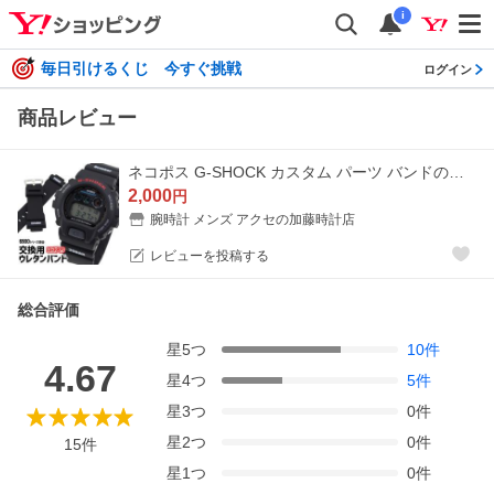
i
毎日引けるくじ 今すぐ挑戦
ログイン
商品レビュー
ネコポス G-SHOCK カスタム パーツ バンドのみ Gショック DW-6900 DW-5600系 オリジナル 交換 時計 交換用 16mm ベルト 黒 マットブラック 替えベルト
2,000
円
腕時計 メンズ アクセの加藤時計店
レビューを投稿する
総合評価
星
5
つ
10
件
4.67
星
4
つ
5
件
星
3
つ
0
件
星
2
つ
0
件
15
件
星
1
つ
0
件