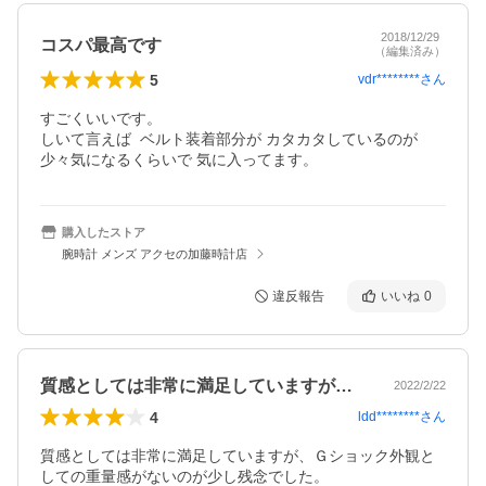
2018/12/29
コスパ最高です
（編集済み）
5
vdr********
さん
すごくいいです。                                                              

しいて言えば  ベルト装着部分が カタカタしているのが 
少々気になるくらいで 気に入ってます。
購入したストア
腕時計 メンズ アクセの加藤時計店
違反報告
いいね
0
質感としては非常に満足していますが、Ｇ…
2022/2/22
4
ldd********
さん
質感としては非常に満足していますが、Ｇショック外観と
しての重量感がないのが少し残念でした。