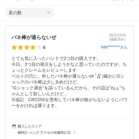
星の数
2021/11/18
バネ棒が通らないぜ
（編集済み）
4
hdn********
さん
とても気に入ったバンドで2つ目の購入です。

今日、3つ目の発注をしようかなと思っていたのですが、ち
ょっとクレームをレビューします

ベルトの穴に、外したバネ棒が通らない(# ﾟДﾟ)確かにGシ
ョックのバネ棒は少し太めだけど、

”Gショック適合”を謳っているんだから、その辺は”ねぇ”ち
ゃんとして欲しいんだけど...

※追記　CRC556を塗布してバネ棒が曲がらないようにパワ
ーをかければ通ります。
購入したストア
腕時計 メンズ アクセの加藤時計店