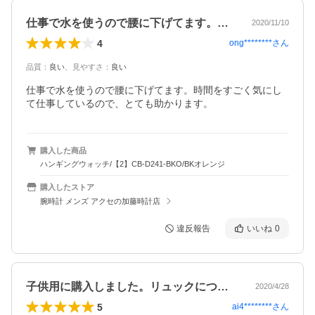
仕事で水を使うので腰に下げてます。時間…
2020/11/10
4
ong********
さん
品質
：
良い
、
見やすさ
：
良い
仕事で水を使うので腰に下げてます。時間をすごく気にし
て仕事しているので、とても助かります。
購入した商品
ハンギングウォッチ/【2】CB-D241-BKO/BKオレンジ
購入したストア
腕時計 メンズ アクセの加藤時計店
違反報告
いいね
0
子供用に購入しました。リュックにつけ、…
2020/4/28
5
ai4********
さん