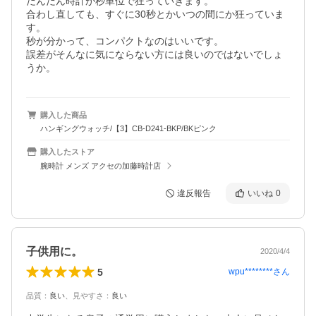
だんだん時計が秒単位で狂っていきます。

合わし直しても、すぐに30秒とかいつの間にか狂っていま
す。

秒が分かって、コンパクトなのはいいです。

誤差がそんなに気にならない方には良いのではないでしょ
うか。
購入した商品
ハンギングウォッチ/【3】CB-D241-BKP/BKピンク
購入したストア
腕時計 メンズ アクセの加藤時計店
違反報告
いいね
0
子供用に。
2020/4/4
5
wpu********
さん
品質
：
良い
、
見やすさ
：
良い