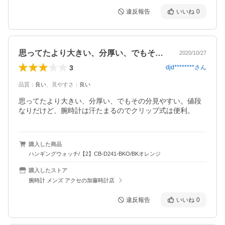
違反報告
いいね
0
思ってたより大きい、分厚い、でもその分…
2020/10/27
3
djd********
さん
品質
：
良い
、
見やすさ
：
良い
思ってたより大きい、分厚い、でもその分見やすい。値段
なりだけど、腕時計は汗たまるのでクリップ式は便利。
購入した商品
ハンギングウォッチ/【2】CB-D241-BKO/BKオレンジ
購入したストア
腕時計 メンズ アクセの加藤時計店
違反報告
いいね
0