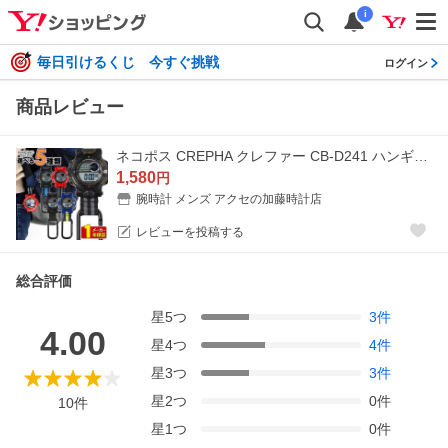
i
毎日引けるくじ 今すぐ挑戦
ログイン
商品レビュー
ネコポス CREPHA クレファー CB-D241 ハンギングウォッチ カラビナ 国内正規品 黒 ブラック 赤 レッド 青 ブルー ナイロン デジタル メンズ 腕時計
1,580
円
腕時計 メンズ アクセの加藤時計店
レビューを投稿する
総合評価
星
5
つ
3
件
4.00
星
4
つ
4
件
星
3
つ
3
件
星
2
つ
0
件
10
件
星
1
つ
0
件