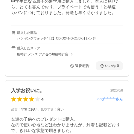
中学生になる息子の通学用に購入しました。本人に見せた
ら、とても喜んでおり、プライベートでも使う！と早速　
カバンにつけておりました。発送も早く助かりました。
購入した商品
ハンギングウォッチ/【2】CB-D241-BKO/BKオレンジ
購入したストア
腕時計 メンズ アクセの加藤時計店
違反報告
いいね
0
入学お祝いに。
2020/6/8
4
dog********
さん
品質
：
非常に良い
、
見やすさ
：
良い
友達の子供へのプレゼントに購入。

なので使い心地などはわかりませんが、到着も記載どおり
で、きれいな状態で届きました。
