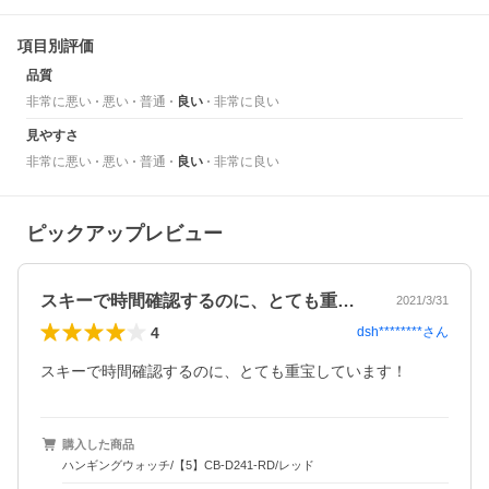
項目別評価
品質
非常に悪い
悪い
普通
良い
非常に良い
見やすさ
非常に悪い
悪い
普通
良い
非常に良い
ピックアップレビュー
スキーで時間確認するのに、とても重宝し…
2021/3/31
4
dsh********
さん
スキーで時間確認するのに、とても重宝しています！
購入した商品
ハンギングウォッチ/【5】CB-D241-RD/レッド