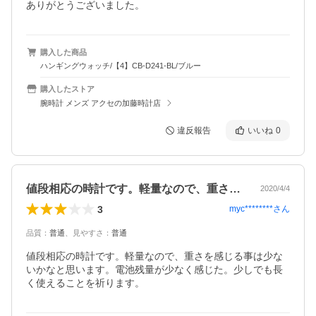
ありがとうございました。
購入した商品
ハンギングウォッチ/【4】CB-D241-BL/ブルー
購入したストア
腕時計 メンズ アクセの加藤時計店
違反報告
いいね
0
値段相応の時計です。軽量なので、重さを…
2020/4/4
3
myc********
さん
品質
：
普通
、
見やすさ
：
普通
値段相応の時計です。軽量なので、重さを感じる事は少な
いかなと思います。電池残量が少なく感じた。少しでも長
く使えることを祈ります。