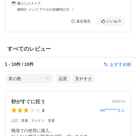
購入したストア
腕時計 メンズ アクセの加藤時計店
違反報告
いいね
0
すべてのレビュー
1
-
10
件 /
10
件
おすすめ順
星の数
品質
見やすさ
秒がすぐに狂う
2020/7/4
3
alo********
さん
品質
：
普通
、
見やすさ
：
普通
職場での使用に購入。
