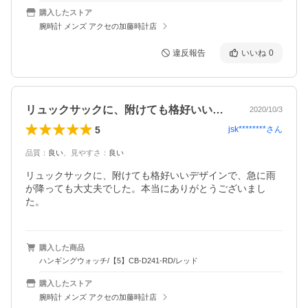
購入したストア
腕時計 メンズ アクセの加藤時計店
違反報告
いいね
0
リュックサックに、附けても格好いいデザ…
2020/10/3
5
jsk********
さん
品質
：
良い
、
見やすさ
：
良い
リュックサックに、附けても格好いいデザインで、急に雨
が降っても大丈夫でした。本当にありがとうございまし
た。
購入した商品
ハンギングウォッチ/【5】CB-D241-RD/レッド
購入したストア
腕時計 メンズ アクセの加藤時計店