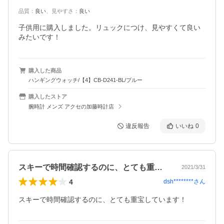
品質
：
良い
、
見やすさ
：
良い
子供用に購入しました。リュックにつけ、見やすくて良い
みたいです！
購入した商品
ハンギングウォッチ/【4】CB-D241-BL/ブルー
購入したストア
腕時計 メンズ アクセの加藤時計店
違反報告
いいね
0
スキーで時間確認するのに、とても重宝し…
2021/3/31
4
dsh********
さん
スキーで時間確認するのに、とても重宝しています！