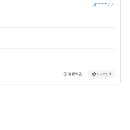
cjt********
さん
違反報告
いいね
0