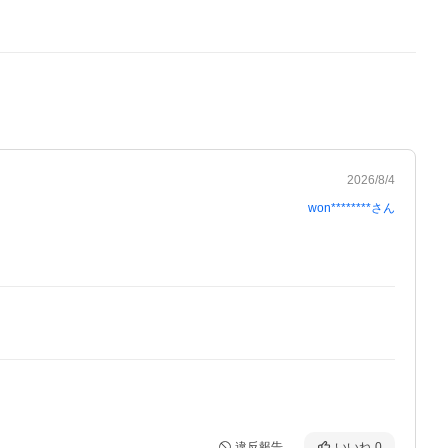
2026/8/4
won********
さん
違反報告
いいね
0