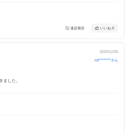
違反報告
いいね
0
2025/12/30
czi********
さん
きました。