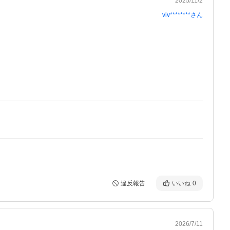
2025/11/2
viv********
さん
違反報告
いいね
0
2026/7/11