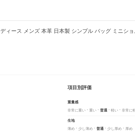
項目別評価
重量感
非常に重い
重い
普通
軽い
非常に
生地
薄め
少し薄め
普通
少し厚め
厚め