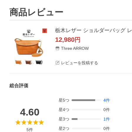
商品レビュー
12,980
円
Three ARROW
レビューを投稿する
総合評価
星
5
つ
4
件
4.60
星
4
つ
0
件
星
3
つ
1
件
星
2
つ
0
件
5
件