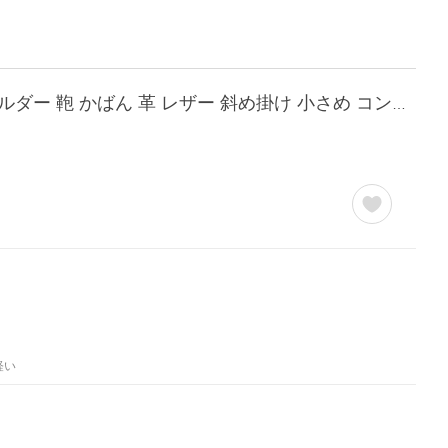
栃木レザー ショルダーバッグ レディース メンズ 本革 日本製 シンプル バッグ ミニショルダー 鞄 かばん 革 レザー 斜め掛け 小さめ コンパクト おしゃれ 牛革
軽い