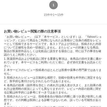
1
15
件中
1
〜
15
件
お買い物レビュー閲覧の際の注意事項
「お買い物レビュー」（以下「本サービス」といいます）は、「Yahoo!ショ
ッピング」において商品をご利用になられたお客様がご自身の感想をレビュ
ーとして投稿できるサービスです。各ストアおよび当社は、投稿された内容
について正確性を含め一切保証しません。またレビューの対象となる商品、
製品が医薬部外品もしくは化粧品に該当する場合には、特に以下の事項を確
認のうえご利用ください。
1. 医薬部外品および化粧品に関する重要な事項は、各商品の添付文書に書か
れています。本サービスをご利用いただく前に、必ず添付文書をお読みくだ
さい。
2. 本サービスのレビュー投稿者のほとんどは医療や薬事の専門家ではありま
せん。
3. 投稿されたレビューは主観的な感想で、効能や効果を科学的に測定するな
ど、医学的な裏付けがなされたものではありません。
4. 各商品の効果（副作用を含む）の表れ方は個人差が大きく、また効果の表
れ方は使用時の状況によっても異なりますので、レビュー内容の効果に関す
る記載は科学的には参考にすべきではありません。
5. 投稿されたレビューは、投稿者各自が独自の判断に基づき選び使用した感
想です。その判断は医師による診断ではないため、誤っている可能性があり
ます。