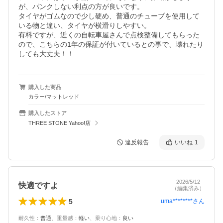
が、パンクしない利点の方が良いです。

タイヤがゴムなので少し硬め、普通のチューブを使用して
いる物と違い、タイヤが横滑りしやすい。

有料ですが、近くの自転車屋さんで点検整備してもらった
ので、こちらの1年の保証が付いているとの事で、壊れたり
しても大丈夫！！　
購入した商品
カラー/マットレッド
購入したストア
THREE STONE Yahoo!店
違反報告
いいね
1
2026/5/12
快適ですよ
（編集済み）
5
uma********
さん
耐久性
：
普通
、
重量感
：
軽い
、
乗り心地
：
良い