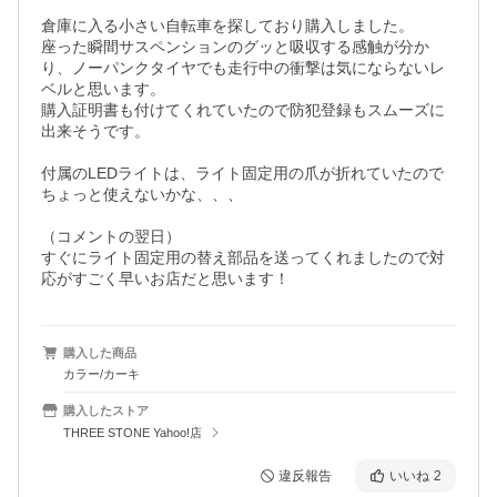
倉庫に入る小さい自転車を探しており購入しました。

座った瞬間サスペンションのグッと吸収する感触が分か
り、ノーパンクタイヤでも走行中の衝撃は気にならないレ
ベルと思います。

購入証明書も付けてくれていたので防犯登録もスムーズに
出来そうです。

付属のLEDライトは、ライト固定用の爪が折れていたので
ちょっと使えないかな、、、

（コメントの翌日）

すぐにライト固定用の替え部品を送ってくれましたので対
応がすごく早いお店だと思います！
購入した商品
カラー/カーキ
購入したストア
THREE STONE Yahoo!店
違反報告
いいね
2