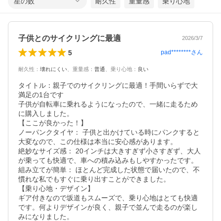
星の数
耐久性
重量感
乗り心地
子供とのサイクリングに最適
2026/3/7
5
pad********
さん
耐久性
：
壊れにくい
、
重量感
：
普通
、
乗り心地
：
良い
タイトル：親子でのサイクリングに最適！手間いらずで大
満足の1台です

子供が自転車に乗れるようになったので、一緒に走るため
に購入しました。

【ここが良かった！】

ノーパンクタイヤ： 子供と出かけている時にパンクすると
大変なので、この仕様は本当に安心感があります。

絶妙なサイズ感： 20インチは大きすぎず小さすぎず、大人
が乗っても快適で、車への積み込みもしやすかったです。

組み立てが簡単： ほとんど完成した状態で届いたので、不
慣れな私でもすぐに乗り出すことができました。

【乗り心地・デザイン】

ギア付きなので坂道もスムーズで、乗り心地はとても快適
です。何よりデザインが良く、親子で並んで走るのが楽し
みになりました。
