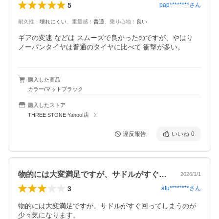
5
pap********
さん
耐久性
：
壊れにくい
、
重量感
：
普通
、
乗り心地
：
良い
ギアの変速 などは スムーズで良かったのですが、やはり 
ノーパンタイヤは普通のタイヤに比べて 衝撃が多い。
購入した商品
カラー/マットブラック
購入したストア
THREE STONE Yahoo!店
違反報告
いいね
0
物的には大変満足ですが、サドルがすぐ回…
2026/1/1
3
atu********
さん
物的には大変満足ですが、サドルがすぐ回ってしまうのが
少々気になります。