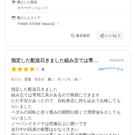
購入した商品
カラー/マットレッド
購入したストア
THREE STONE Yahoo!店
違反報告
いいね
1
指定した配送日きました組み立ては専用工…
2026/6/18
4
jam********
さん
耐久性
：
普通
、
重量感
：
重い
、
乗り心地
：
良い
指定した配送日きました

組み立ては専用工具があるので簡易にできます

ただ不安があったので、自転車店に持ち込みで点検しても
らいました

ペダルの回転と折り畳みの開閉が固くて潤滑油をさしても
らいました

ノーパンクタイヤは想像以上に硬いです

走行中の段差の衝撃はかなり大きい
