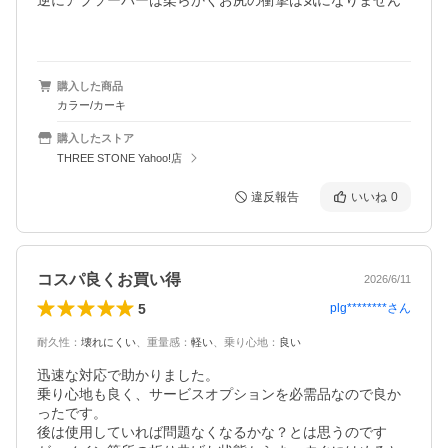
逆にアブソーバーは柔らかくお尻の衝撃は気になりません

購入した商品
カラー/カーキ
購入したストア
THREE STONE Yahoo!店
違反報告
いいね
0
コスパ良くお買い得
2026/6/11
5
plg********
さん
耐久性
：
壊れにくい
、
重量感
：
軽い
、
乗り心地
：
良い
迅速な対応で助かりました。

乗り心地も良く、サービスオプションを必需品なので良か
ったです。

後は使用していれば問題なくなるかな？とは思うのです