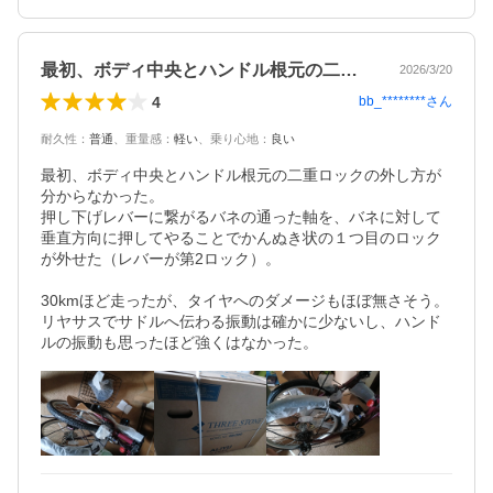
最初、ボディ中央とハンドル根元の二重ロ…
2026/3/20
4
bb_********
さん
耐久性
：
普通
、
重量感
：
軽い
、
乗り心地
：
良い
最初、ボディ中央とハンドル根元の二重ロックの外し方が
分からなかった。

押し下げレバーに繋がるバネの通った軸を、バネに対して
垂直方向に押してやることでかんぬき状の１つ目のロック
が外せた（レバーが第2ロック）。

30kmほど走ったが、タイヤへのダメージもほぼ無さそう。

リヤサスでサドルへ伝わる振動は確かに少ないし、ハンド
ルの振動も思ったほど強くはなかった。