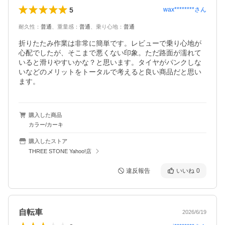
5
wax********
さん
耐久性
：
普通
、
重量感
：
普通
、
乗り心地
：
普通
折りたたみ作業は非常に簡単です。レビューで乗り心地が
心配でしたが、そこまで悪くない印象。ただ路面が濡れて
いると滑りやすいかな？と思います。タイヤがパンクしな
いなどのメリットをトータルで考えると良い商品だと思い
ます。
購入した商品
カラー/カーキ
購入したストア
THREE STONE Yahoo!店
違反報告
いいね
0
自転車
2026/6/19