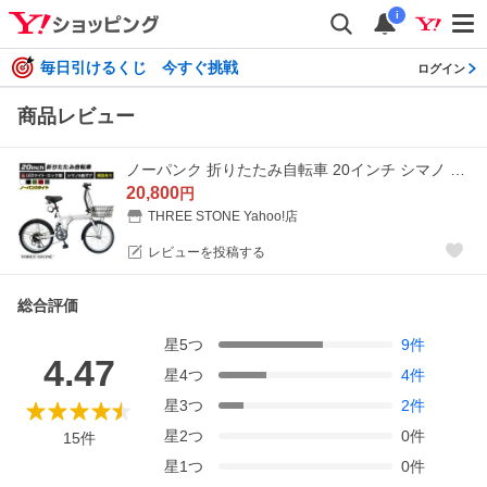
i
毎日引けるくじ 今すぐ挑戦
ログイン
商品レビュー
ノーパンク 折りたたみ自転車 20インチ シマノ 6段ギア 折り畳み 自転車 リアサスペンション カゴ付き LEDライト ワイヤー錠 メンズ レディース [EB-020np]
20,800
円
THREE STONE Yahoo!店
レビューを投稿する
総合評価
星
5
つ
9
件
4.47
星
4
つ
4
件
星
3
つ
2
件
星
2
つ
0
件
15
件
星
1
つ
0
件