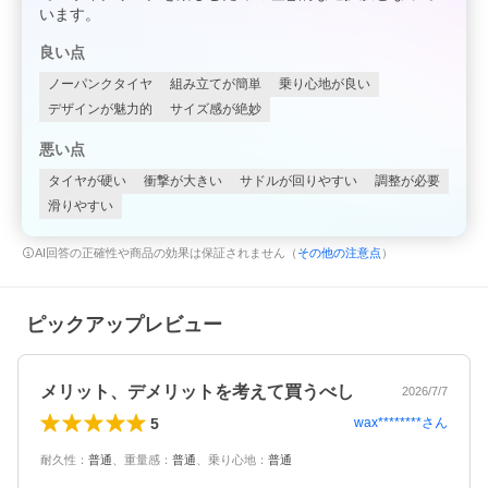
います。
良い点
ノーパンクタイヤ
組み立てが簡単
乗り心地が良い
デザインが魅力的
サイズ感が絶妙
悪い点
タイヤが硬い
衝撃が大きい
サドルが回りやすい
調整が必要
滑りやすい
AI回答の正確性や商品の効果は保証されません（
その他の注意点
）
ピックアップレビュー
メリット、デメリットを考えて買うべし
2026/7/7
5
wax********
さん
耐久性
：
普通
、
重量感
：
普通
、
乗り心地
：
普通