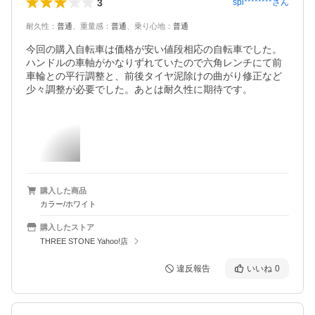
3
spi********
さん
耐久性
：
普通
、
重量感
：
普通
、
乗り心地
：
普通
今回の購入自転車は価格が安い値段相応の自転車でした。
ハンドルの車軸がかなりずれていたので六角レンチにて前
車輪との平行調整と、前後タイヤ泥除けの曲がり修正など
少々調整が必要でした。あとは耐久性に期待です。
購入した商品
カラー/ホワイト
購入したストア
THREE STONE Yahoo!店
違反報告
いいね
0