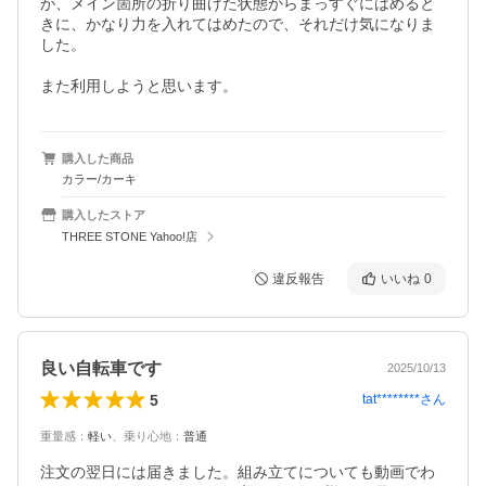
が、メイン箇所の折り曲げた状態からまっすぐにはめると
きに、かなり力を入れてはめたので、それだけ気になりま
した。

また利用しようと思います。
購入した商品
カラー/カーキ
購入したストア
THREE STONE Yahoo!店
違反報告
いいね
0
良い自転車です
2025/10/13
5
tat********
さん
重量感
：
軽い
、
乗り心地
：
普通
注文の翌日には届きました。組み立てについても動画でわ