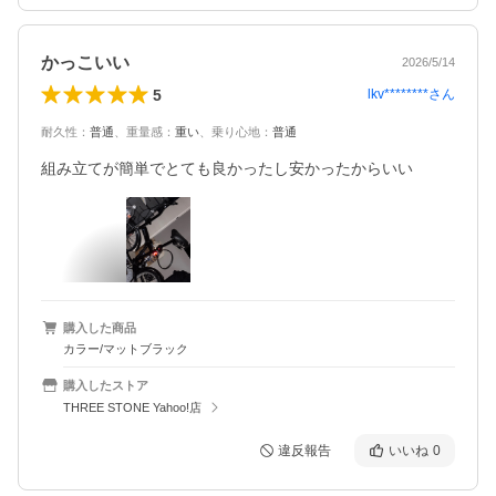
かっこいい
2026/5/14
5
lkv********
さん
耐久性
：
普通
、
重量感
：
重い
、
乗り心地
：
普通
組み立てが簡単でとても良かったし安かったからいい
購入した商品
カラー/マットブラック
購入したストア
THREE STONE Yahoo!店
違反報告
いいね
0