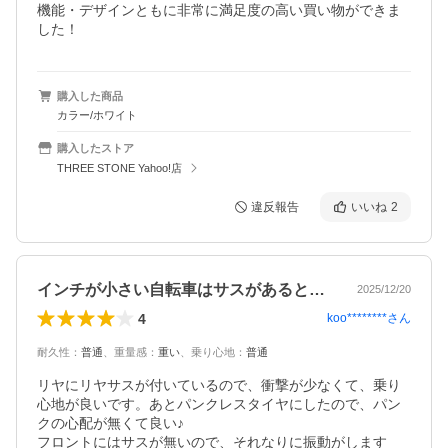
機能・デザインともに非常に満足度の高い買い物ができま
した！
購入した商品
カラー/ホワイト
購入したストア
THREE STONE Yahoo!店
違反報告
いいね
2
インチが小さい自転車はサスがあると良い。
2025/12/20
4
koo********
さん
耐久性
：
普通
、
重量感
：
重い
、
乗り心地
：
普通
リヤにリヤサスが付いているので、衝撃が少なくて、乗り
心地が良いです。あとパンクレスタイヤにしたので、パン
クの心配が無くて良い♪

フロントにはサスが無いので、それなりに振動がします