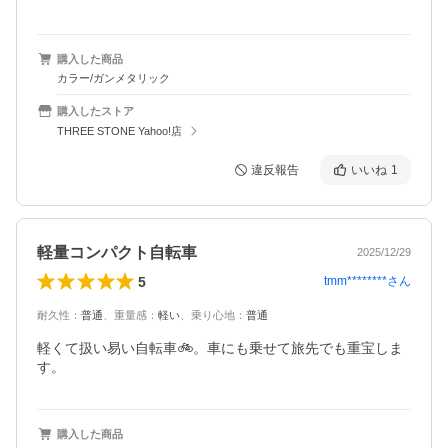
購入した商品
カラー/ガンメタリック
購入したストア
THREE STONE Yahoo!店
違反報告
いいね
1
軽量コンパクト自転車
2025/12/29
5
tmm********
さん
耐久性
：
普通
、
重量感
：
軽い
、
乗り心地
：
普通
軽くて扱い易い自転車🚲。車にも乗せて旅先でも重宝しま
す。
購入した商品