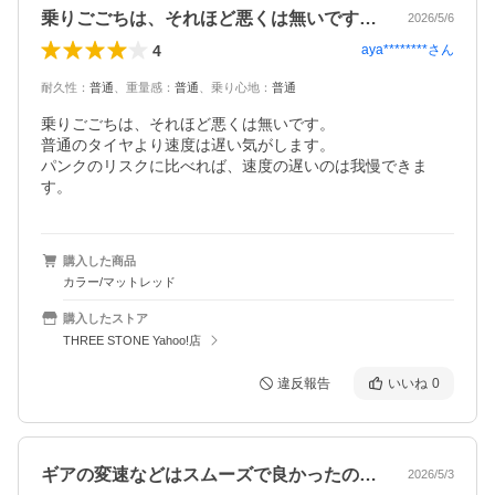
乗りごごちは、それほど悪くは無いです。…
2026/5/6
4
aya********
さん
耐久性
：
普通
、
重量感
：
普通
、
乗り心地
：
普通
乗りごごちは、それほど悪くは無いです。

普通のタイヤより速度は遅い気がします。

パンクのリスクに比べれば、速度の遅いのは我慢できま
す。
購入した商品
カラー/マットレッド
購入したストア
THREE STONE Yahoo!店
違反報告
いいね
0
ギアの変速などはスムーズで良かったので…
2026/5/3