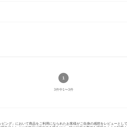
1
3
件中
1
〜
3
件
ショッピング」において商品をご利用になられたお客様がご自身の感想をレビューと