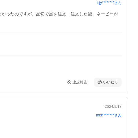
cjy********
さん
したかったのですが、品切で黒を注文　注文した後、ネービーが
違反報告
いいね
0
2024/9/18
mts********
さん