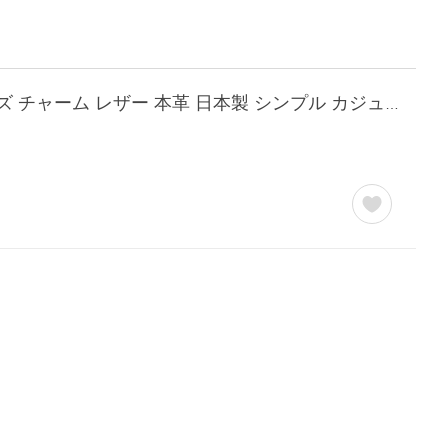
【正規販売店】LANVIN COLLECTION キーホルダー ［ランバン・コレクション］ メンズ チャーム レザー 本革 日本製 シンプル カジュアル