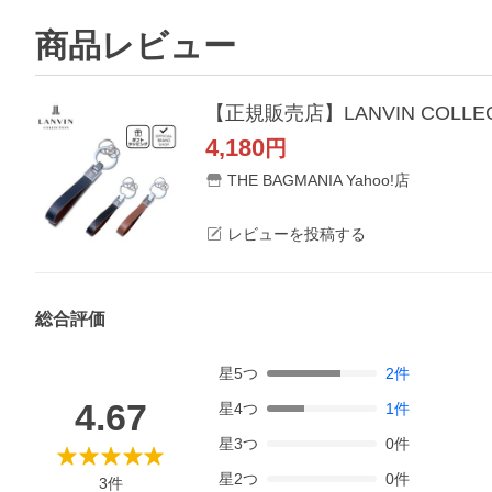
商品レビュー
4,180
円
THE BAGMANIA Yahoo!店
レビューを投稿する
総合評価
星
5
つ
2
件
4.67
星
4
つ
1
件
星
3
つ
0
件
星
2
つ
0
件
3
件