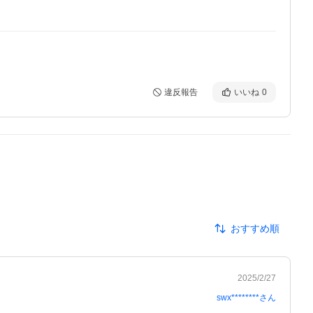
違反報告
いいね
0
おすすめ順
2025/2/27
swx********
さん