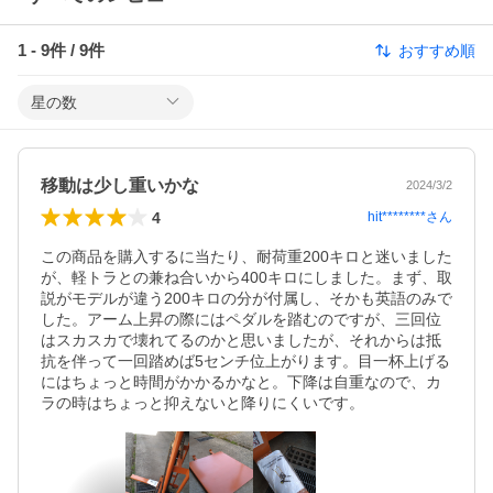
1
-
9
件 /
9
件
おすすめ順
星の数
移動は少し重いかな
2024/3/2
4
hit********
さん
この商品を購入するに当たり、耐荷重200キロと迷いました
が、軽トラとの兼ね合いから400キロにしました。まず、取
説がモデルが違う200キロの分が付属し、そかも英語のみで
した。アーム上昇の際にはペダルを踏むのですが、三回位
はスカスカで壊れてるのかと思いましたが、それからは抵
抗を伴って一回踏めば5センチ位上がります。目一杯上げる
にはちょっと時間がかかるかなと。下降は自重なので、カ
ラの時はちょっと抑えないと降りにくいです。