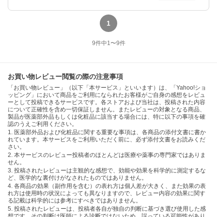
1
9
件中
1
〜
9
件
お買い物レビュー閲覧の際の注意事項
「お買い物レビュー」（以下「本サービス」といいます）は、「Yahoo!ショ
ッピング」において商品をご利用になられたお客様がご自身の感想をレビュ
ーとして投稿できるサービスです。各ストアおよび当社は、投稿された内容
について正確性を含め一切保証しません。またレビューの対象となる商品、
製品が医薬部外品もしくは化粧品に該当する場合には、特に以下の事項を確
認のうえご利用ください。
1. 医薬部外品および化粧品に関する重要な事項は、各商品の添付文書に書か
れています。本サービスをご利用いただく前に、必ず添付文書をお読みくだ
さい。
2. 本サービスのレビュー投稿者のほとんどは医療や薬事の専門家ではありま
せん。
3. 投稿されたレビューは主観的な感想で、効能や効果を科学的に測定するな
ど、医学的な裏付けがなされたものではありません。
4. 各商品の効果（副作用を含む）の表れ方は個人差が大きく、また効果の表
れ方は使用時の状況によっても異なりますので、レビュー内容の効果に関す
る記載は科学的には参考にすべきではありません。
5. 投稿されたレビューは、投稿者各自が独自の判断に基づき選び使用した感
想です。その判断は医師による診断ではないため、誤っている可能性があり