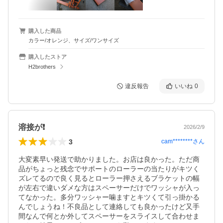
購入した商品
カラー/オレンジ、サイズ/ワンサイズ
購入したストア
H2brothers
違反報告
いいね
0
溶接が❗
2026/2/9
3
cam********
さん
大変素早い発送で助かりました。お店は良かった。ただ商
品がちょっと残念でサポートのローラーの当たりがキツく
ズレてるので良く見るとローラー押さえるブラケットの幅
が左右で違いダメな方はスペーサーだけでワッシャが入っ
てなかった。多分ワッシャー噛ますとキツくて引っ掛かる
んでしょうね！不良品として連絡しても良かったけど又手
間なんで何とか外してスペーサーをスライスして合わせま