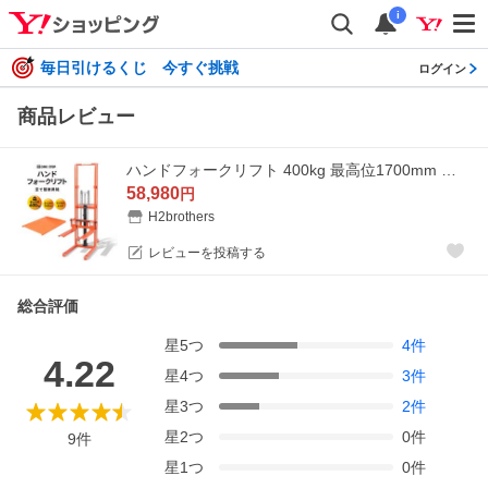
i
毎日引けるくじ 今すぐ挑戦
ログイン
商品レビュー
ハンドフォークリフト 400kg 最高位1700mm フォーク長さ650mm 幅最大520mm 油圧式 台車 ハンドリフト 低床
58,980
円
H2brothers
レビューを投稿する
総合評価
星
5
つ
4
件
4.22
星
4
つ
3
件
星
3
つ
2
件
星
2
つ
0
件
9
件
星
1
つ
0
件