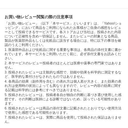
お買い物レビュー閲覧の際の注意事項
「お買い物レビュー」（以下「本サービス」といいます）は、「Yahoo!ショ
ッピング」において商品をご利用になられたお客様がご自身の感想をレビュ
ーとして投稿できるサービスです。各ストアおよび当社は、投稿された内容
について正確性を含め一切保証しません。またレビューの対象となる商品、
製品が医薬部外品もしくは化粧品に該当する場合には、特に以下の事項を確
認のうえご利用ください。
1. 医薬部外品および化粧品に関する重要な事項は、各商品の添付文書に書か
れています。本サービスをご利用いただく前に、必ず添付文書をお読みくだ
さい。
2. 本サービスのレビュー投稿者のほとんどは医療や薬事の専門家ではありま
せん。
3. 投稿されたレビューは主観的な感想で、効能や効果を科学的に測定するな
ど、医学的な裏付けがなされたものではありません。
4. 各商品の効果（副作用を含む）の表れ方は個人差が大きく、また効果の表
れ方は使用時の状況によっても異なりますので、レビュー内容の効果に関す
る記載は科学的には参考にすべきではありません。
5. 投稿されたレビューは、投稿者各自が独自の判断に基づき選び使用した感
想です。その判断は医師による診断ではないため、誤っている可能性があり
ます。
6. 投稿されたレビューは商品の添付文書に記載されたとおりでない使用方法
で使用した感想である可能性があります。
7. 投稿されたレビューは、実際に商品を使用して投稿された保証はありませ
ん。