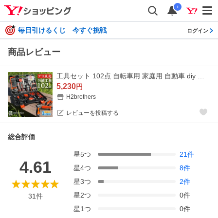
i
毎日引けるくじ 今すぐ挑戦
ログイン
商品レビュー
工具セット 102点 自転車用 家庭用 自動車 diy 車 バイク ツールボックス ツールセット 工具セット
5,230
円
H2brothers
レビューを投稿する
総合評価
星
5
つ
21
件
4.61
星
4
つ
8
件
星
3
つ
2
件
星
2
つ
0
件
31
件
星
1
つ
0
件