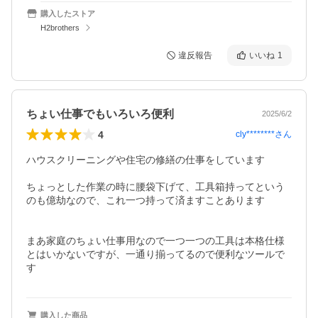
購入したストア
H2brothers
違反報告
いいね
1
ちょい仕事でもいろいろ便利
2025/6/2
4
cly********
さん
ハウスクリーニングや住宅の修繕の仕事をしています

ちょっとした作業の時に腰袋下げて、工具箱持ってという
のも億劫なので、これ一つ持って済ますことあります

まあ家庭のちょい仕事用なので一つ一つの工具は本格仕様
とはいかないですが、一通り揃ってるので便利なツールで
す
購入した商品