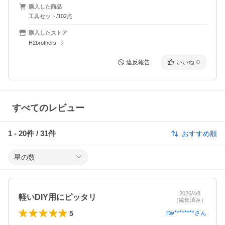
購入した商品
工具セット/102点
購入したストア
H2brothers
違反報告
いいね
0
すべてのレビュー
1
-
20
件 /
31
件
おすすめ順
星の数
2026/4/8
軽いDIY用にピッタリ
（編集済み）
5
rtw********
さん