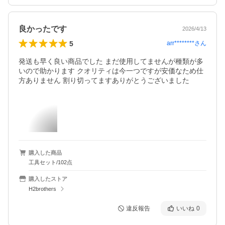
良かったです
2026/4/13
5
arr********
さん
発送も早く良い商品でした まだ使用してませんが種類が多
いので助かります クオリティは今一つですが安価なため仕
方ありません 割り切ってますありがとうございました
購入した商品
工具セット/102点
購入したストア
H2brothers
違反報告
いいね
0