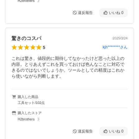
H2brothers
違反報告
いいね
0
驚きのコスパ
2025/3/24
5
kjh********
さん
これは驚き。値段的に期待してなかったけど思った以上の
内容。とりあえずこれを買っておけば色んなことに対応で
きるのではないでしょうか。ツールとしての精度はこれか
ら使いながら判断します。
購入した商品
工具セット/102点
購入したストア
H2brothers
違反報告
いいね
0