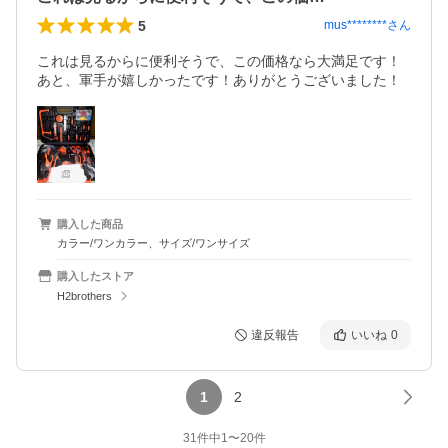
5
mus********
さん
これは見るからに便利そうで、この価格なら大満足です！
購入した商品
カラー/ワンカラー、サイズ/ワンサイズ
購入したストア
H2brothers
違反報告
いいね
0
1
2
31
件中
1
〜
20
件