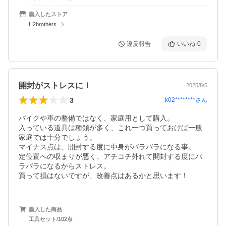
購入したストア
H2brothers
違反報告
いいね
0
開封がストレスに！
2025/8/5
3
k02********
さん
バイクや車の整備ではなく、家庭用として購入。

入っている道具は種類が多く、これ一つ買っておけば一般
家庭では十分でしょう。

マイナス点は、開封する度に中身がバラバラになる事。

定位置への収まりが悪く、アチコチ外れて開封する度にバ
ラバラになるからストレス。

買って損はないですが、改善点はあるかと思います！
購入した商品
工具セット/102点