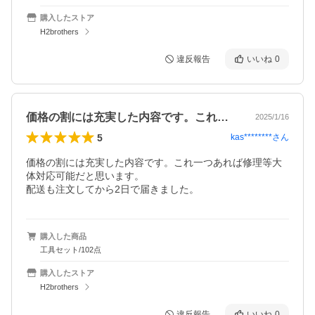
購入したストア
H2brothers
違反報告
いいね
0
価格の割には充実した内容です。これ一つ…
2025/1/16
5
kas********
さん
価格の割には充実した内容です。これ一つあれば修理等大
体対応可能だと思います。

配送も注文してから2日で届きました。
購入した商品
工具セット/102点
購入したストア
H2brothers
違反報告
いいね
0