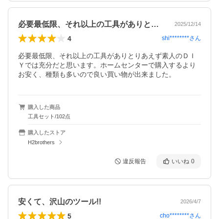
必要最低限、それ以上の工具がありとりあ…
2025/12/14
4
shi********
さん
必要最低限、それ以上の工具がありとりあえず素人のＤＩ
Ｙでは充分だと思います。ホームセンターで購入するより
お安く、種類も多いので良い買い物が出来ました。
購入した商品
工具セット/102点
購入したストア
H2brothers
違反報告
いいね
0
安くて、沢山のツール!!
2026/4/7
5
cho********
さん