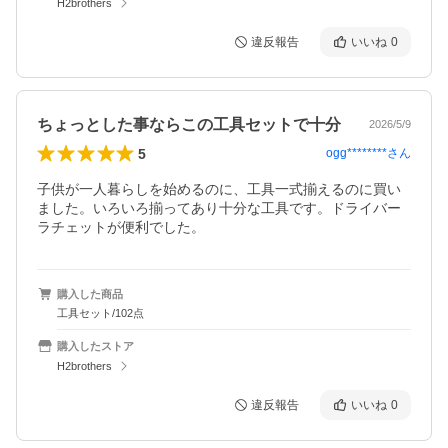
H2brothers
違反報告
いいね
0
ちょっとした事ならこの工具セットで十分
2026/5/9
5
ogg********
さん
子供が一人暮らしを始めるのに、工具一式揃えるのに買い
ました。いろいろ揃ってあり十分な工具です。ドライバー
ラチェットが便利でした。
購入した商品
工具セット/102点
購入したストア
H2brothers
違反報告
いいね
0