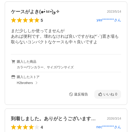
ケースがよき(๑•̀ㅂ•́)و✧
2023/5/14
5
yas********
さん
まだ少ししか使ってませんが

あれば便利です。壊れなければ良いですがね(*´-`)置き場も
取らないコンパクトなケースも中々良いですよ
購入した商品
カラー/ワンカラー、サイズ/ワンサイズ
購入したストア
H2brothers
違反報告
いいね
0
到着しました。ありがとうございます。い…
2026/3/14
4
nec********
さん