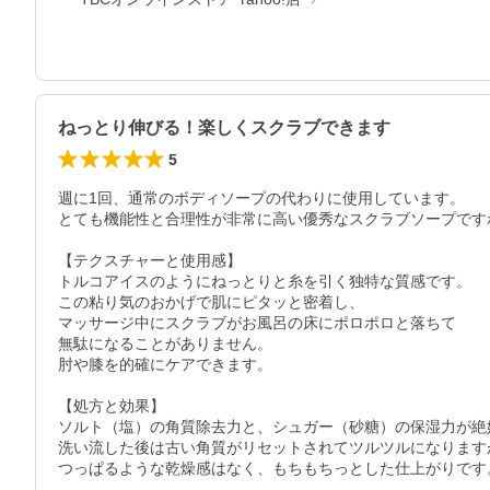
ねっとり伸びる！楽しくスクラブできます
5
週に1回、通常のボディソープの代わりに使用しています。

とても機能性と合理性が非常に高い優秀なスクラブソープですね
【テクスチャーと使用感】

トルコアイスのようにねっとりと糸を引く独特な質感です。

この粘り気のおかげで肌にピタッと密着し、

マッサージ中にスクラブがお風呂の床にポロポロと落ちて

無駄になることがありません。

肘や膝を的確にケアできます。

【処方と効果】

ソルト（塩）の角質除去力と、シュガー（砂糖）の保湿力が絶
洗い流した後は古い角質がリセットされてツルツルになりますが
つっぱるような乾燥感はなく、もちもちっとした仕上がりです。