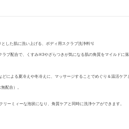
とした肌に洗い上げる、ボディ用スクラブ洗浄料🫧

スクラブ配合で、くすみ※3やざらつきが気になる肌の角質をマイルドに落
房などによる夏冷えや冬冷えに、マッサージすることでめぐり＆温活ケアと
無配合）。

クリーミィーな泡状になり、角質ケアと同時に洗浄ケアができます。
