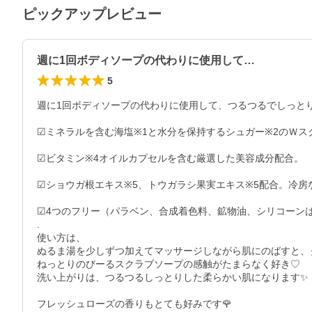
ピックアップレビュー
週に1回ボディソープの代わりに使用して…
5
週に1回ボディソープの代わりに使用して、つるつるでしっとり
☑︎ミネラルを含む海塩※1と水分を保持するシュガー※2のＷ
☑︎ビタミン※4オイルカプセルを含む厳選した美容成分配合。

☑︎ショウガ根エキス※5、トウガラシ果実エキス※5配合。冷
☑︎4つのフリー（パラベン、合成着色料、鉱物油、シリコーンは
.

使い方は、

ぬるま湯を少しずつ加えてマッサージしながら肌にのばすと、
ねっとりのびーるスクラブソープの感触がたまらなく好き♡

洗い上がりは、つるつるしっとりした柔らかい肌になります✨

フレッシュローズの香りもとても好みです🌹
