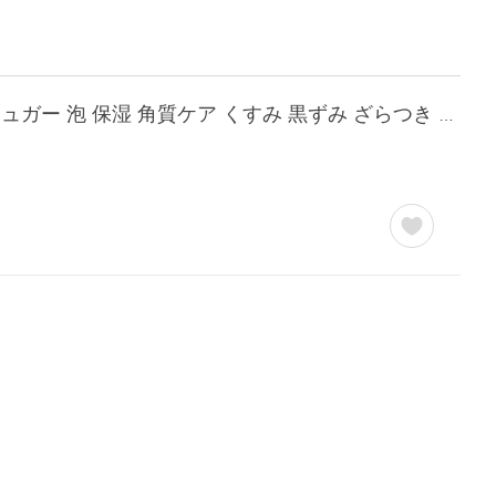
ボディスクラブ 公式 TBC ボディスクラブソープ 300g ボディソープ ソルト スクラブ シュガー 泡 保湿 角質ケア くすみ 黒ずみ ざらつき ローズの香り