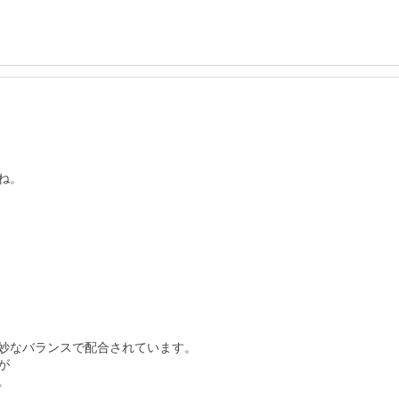
。

妙なバランスで配合されています。




