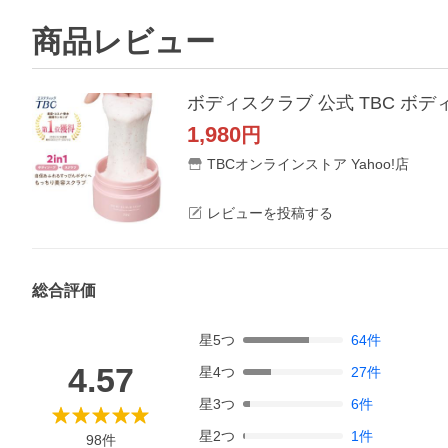
商品レビュー
1,980
円
TBCオンラインストア Yahoo!店
レビューを投稿する
総合評価
星
5
つ
64
件
4.57
星
4
つ
27
件
星
3
つ
6
件
星
2
つ
1
件
98
件