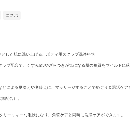
コスパ
とした肌に洗い上げる、ボディ用スクラブ洗浄料🫧

スクラブ配合で、くすみ※3やざらつきが気になる肌の角質をマイルドに落
房などによる夏冷えや冬冷えに、マッサージすることでめぐり＆温活ケアと
無配合）。

クリーミィーな泡状になり、角質ケアと同時に洗浄ケアができます。
