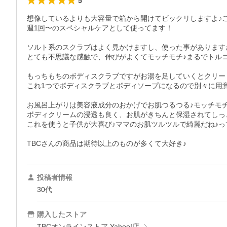
5
想像しているよりも大容量で箱から開けてビックリしますよ♪こ
週1回〜のスペシャルケアとして使ってます！

ソルト系のスクラブはよく見かけますし、使った事があります
とても不思議な感触で、伸びがよくてモッチモチ♪まるでトルコ
もっちもちのボディスクラブですがお湯を足していくとクリーミ
これ1つでボディスクラブとボディソープになるので別々に用意
お風呂上がりは美容液成分のおかげでお肌つるつる♪モッチモチ
ボディクリームの浸透も良く、お肌がきちんと保湿されてしっと
これを使うと子供が大喜び♪ママのお肌ツルツルで綺麗だね♪って
TBCさんの商品は期待以上のものが多くて大好き♪
投稿者情報
30代
購入したストア
TBCオンラインストア Yahoo!店