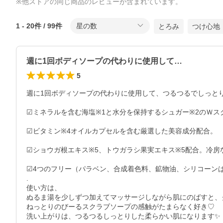
※他ストアの同じ商品のレビューが含まれています。
1
-
20
件 /
99
件
星の数
とろみ
つけ心地
週に1回ボディソープの代わりに使用して…
5
週に1回ボディソープの代わりに使用して、つるつるでしっとり
☑︎ミネラルを含む海塩※1と水分を保持するシュガー※2のＷ
☑︎ビタミン※4オイルカプセルを含む厳選した美容成分配合。

☑︎ショウガ根エキス※5、トウガラシ果実エキス※5配合。冷
☑︎4つのフリー（パラベン、合成着色料、鉱物油、シリコーンは
.

使い方は、

ぬるま湯を少しずつ加えてマッサージしながら肌にのばすと、
ねっとりのびーるスクラブソープの感触がたまらなく好き♡

洗い上がりは、つるつるしっとりした柔らかい肌になります✨
