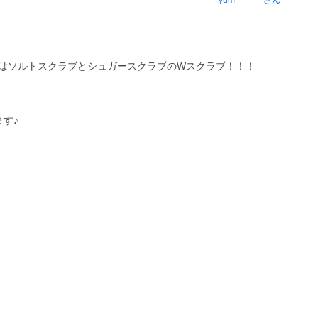
yum********
さん
はソルトスクラブとシュガースクラブのWスクラブ！！！

♪
