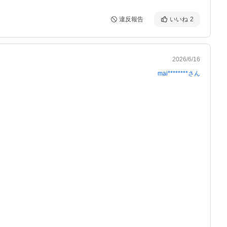
違反報告
いいね
2
2026/6/16
mai********
さん