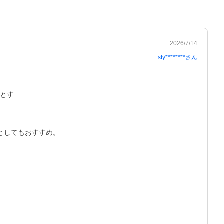
2026/7/14
sty********
さん
とす

してもおすすめ。
