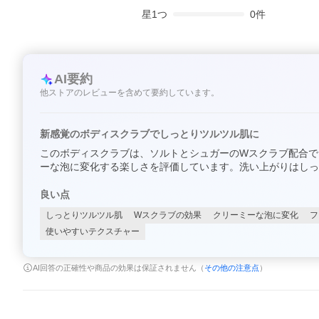
星
1
つ
0
件
AI要約
他ストアのレビューを含めて要約しています。
新感覚のボディスクラブでしっとりツルツル肌に
このボディスクラブは、ソルトとシュガーのWスクラブ配合で
ーな泡に変化する楽しさを評価しています。洗い上がりはしっ
良い点
しっとりツルツル肌
Wスクラブの効果
クリーミーな泡に変化
フ
使いやすいテクスチャー
AI回答の正確性や商品の効果は保証されません（
その他の注意点
）