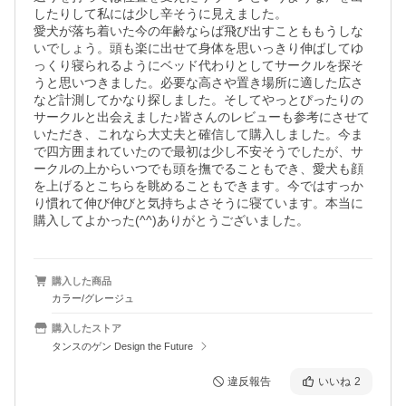
したりして私には少し辛そうに見えました。

愛犬が落ち着いた今の年齢ならば飛び出すことももうしな
いでしょう。頭も楽に出せて身体を思いっきり伸ばしてゆ
っくり寝られるようにベッド代わりとしてサークルを探そ
うと思いつきました。必要な高さや置き場所に適した広さ
など計測してかなり探しました。そしてやっとぴったりの
サークルと出会えました♪皆さんのレビューも参考にさせて
いただき、これなら大丈夫と確信して購入しました。今ま
で四方囲まれていたので最初は少し不安そうでしたが、サ
ークルの上からいつでも頭を撫でることもでき、愛犬も顔
を上げるとこちらを眺めることもできます。今ではすっか
り慣れて伸び伸びと気持ちよさそうに寝ています。本当に
購入してよかった(^^)ありがとうございました。
購入した商品
カラー/グレージュ
購入したストア
タンスのゲン Design the Future
違反報告
いいね
2