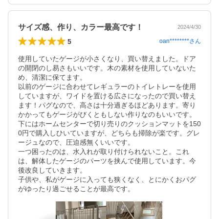
サイズ感、作り、カラー最高です！
2024/4/30
5
oan********
さん
使用していたゲージが小さくなり、買い替えました。ドア
の開閉のし易さもいいです。木の素材を使用していないた
め、清潔に保てます。

以前のゲージに合わせてレギュラーのトイレトレーを使用
していますが、ワイドを置ける広さになったので買い替え
ます！パグなので、高さは十分過ぎるほどあります。寄り
かかってもゲージがびくともしない作りなのもいいです。

下にはホームセンターで切り売りのクッションマットを150
0円で購入しひいていますが、どちらも掃除が楽です。グレ
ージュなので、圧迫感無くいいです。

一つ困ったのは、水入れが取り付けられないこと。これ
は、解体したゲージのパーツを挟んで使用しています。今
後改良していきます。

子供や、私がゲージに入っても狭くなく、とにかくおパグ
がゆったり過ごせることが最高です。