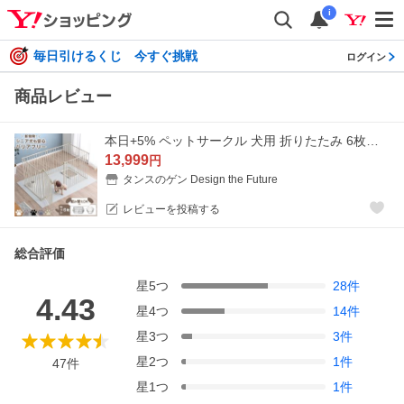
i
毎日引けるくじ 今すぐ挑戦
ログイン
商品レビュー
本日+5% ペットサークル 犬用 折りたたみ 6枚セット 犬 ケージ 高さ76 大型犬 小型犬 シニア犬 バリアフリー ゲージ サークルおしゃれ ワイド ペットフェンス
13,999
円
タンスのゲン Design the Future
レビューを投稿する
総合評価
星
5
つ
28
件
4.43
星
4
つ
14
件
星
3
つ
3
件
星
2
つ
1
件
47
件
星
1
つ
1
件