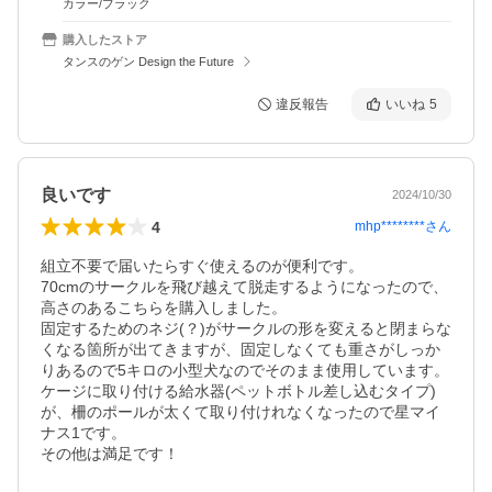
カラー/ブラック
購入したストア
タンスのゲン Design the Future
違反報告
いいね
5
良いです
2024/10/30
4
mhp********
さん
組立不要で届いたらすぐ使えるのが便利です。

70cmのサークルを飛び越えて脱走するようになったので、
高さのあるこちらを購入しました。

固定するためのネジ(？)がサークルの形を変えると閉まらな
くなる箇所が出てきますが、固定しなくても重さがしっか
りあるので5キロの小型犬なのでそのまま使用しています。

ケージに取り付ける給水器(ペットボトル差し込むタイプ)
が、柵のポールが太くて取り付けれなくなったので星マイ
ナス1です。

その他は満足です！