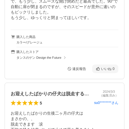
で、もう少し、スムーズな開け閉めだと最高でした。90°で
自動に扉が閉まるのですが、そのスピードが意外に速いの
もビックリしました。

もう少し、ゆっくりと閉まってほしいです。
購入した商品
カラー/グレージュ
購入したストア
タンスのゲン Design the Future
違反報告
いいね
0
2024/3/3
お迎えしたばかりの仔犬は脱走する！！涙
（編集済み）
5
su0********
さん
お迎えしたばかりの生後二ヶ月の仔犬は

まさかの、、

脱走できます　涙
