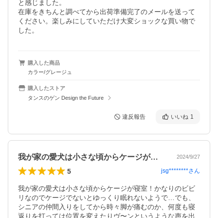
と感じました。

在庫をきちんと調べてから出荷準備完了のメールを送って
ください。楽しみにしていただけ大変ショックな買い物で
した。
購入した商品
カラー/グレージュ
購入したストア
タンスのゲン Design the Future
違反報告
いいね
1
我が家の愛犬は小さな頃からケージが寝室…
2024/9/27
5
jsg********
さん
我が家の愛犬は小さな頃からケージが寝室！かなりのビビ
リなのでケージでないとゆっくり眠れないようで…でも、
シニアの仲間入りをしてから時々脚が痛むのか、何度も寝
返りを打っては位置を変えたりヴ〜ンというような声を出