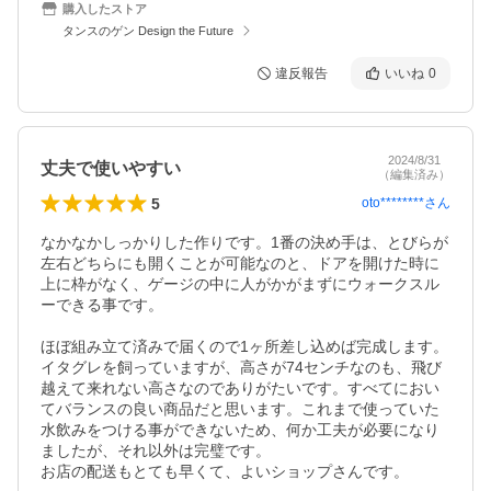
購入したストア
タンスのゲン Design the Future
違反報告
いいね
0
2024/8/31
丈夫で使いやすい
（編集済み）
5
oto********
さん
なかなかしっかりした作りです。1番の決め手は、とびらが
左右どちらにも開くことが可能なのと、ドアを開けた時に
上に枠がなく、ゲージの中に人がかがまずにウォークスル
ーできる事です。

ほぼ組み立て済みで届くので1ヶ所差し込めば完成します。
イタグレを飼っていますが、高さが74センチなのも、飛び
越えて来れない高さなのでありがたいです。すべてにおい
てバランスの良い商品だと思います。これまで使っていた
水飲みをつける事ができないため、何か工夫が必要になり
ましたが、それ以外は完璧です。

お店の配送もとても早くて、よいショップさんです。