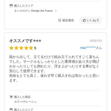
購入したストア
タンスのゲン Design the Future
違反報告
いいね
0
オススメです⭐️⭐️⭐️
2023/7/13
5
may********
さん
箱から出して、立てるだけで組み立てられてすごく楽ちん
でした。サークルもしっかりとした重厚感があり犬が飛び
かかったりしても倒れたり、浮き上がったりする事がなく
安心して使用できます。

色味もとても良く、迷わず早く購入すれば良かったと思い
ます。
購入した商品
カラー/グレージュ
購入したストア