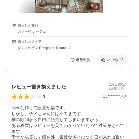
購入した商品
カラー/グレージュ
購入したストア
タンスのゲン Design the Future
違反報告
いいね
12
2025/10/17
レビュー書き換えました
（編集済み）
3
ty5********
さん
簡単な作りで設置が楽です。

しかし、子犬ちゃんには不向きです。

柵の隙間から自由に脱走してしまいますから

ある程度はレビューを見てわかっていたので対策をとって
ます。

愛犬が成長して柵を外し素敵な感じになる日が来れば良い