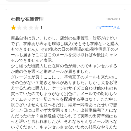
杜撰な在庫管理
2024/8/11
1
mtr********
さん
商品自体は良い。しかし、店舗の在庫管理・対応がひどい
です。在庫あり表示を確認し購入(そもそも在庫ないと購入
もできません)、その後次の日の朝商品の出荷準備完了のメ
ールも届きそこにはこのメールを受け取れば今後はキャン
セルできませんと表示。

少し経った頃購入した在庫の色が無いのでキャンセルする
か他の色を選べと別途メールが届きました。

グレージュが良くここにし、準備完了のメールも来たのに
その色がない？驚きと呆れがありました。しかし犬をお迎
えするために購入し、ケージのサイズに合わせ他のものも
買っていたのでしょうがなく別色に。メールでの対応もシ
ステムチックで一切こちらを配慮する事はなく、ただ申し
訳ございませんを並べるだけ。結果一悶着あったせいで想
定した日には届かず大変困りました。出荷準備完了とはな
んだったのか？自動送信で送られてて実際の出荷準備はも
っと遅いと言われましたが、それならそんなメール送らな
いでください。キャンセルさせないための姑息なやり方だ