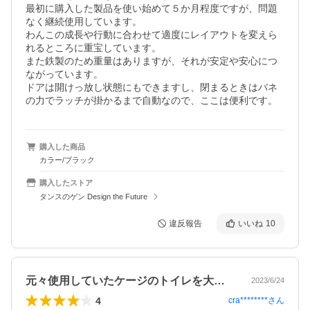
最初に購入した製品を使い始めて５か月程度ですが、問題
なく継続使用しています。

わんこの成長や行動に合わせて適度にレイアウトを変えら
れるところに重宝しています。

また鉄製のため重量はありますが、それが安定や安心につ
ながっています。

ドアは開けっ放し状態にもできますし、閉まるときはバネ
の力でラッチが掛かるまで自動なので、ここは便利です。
購入した商品
カラー/ブラック
購入したストア
タンスのゲン Design the Future
違反報告
いいね
10
元々使用していたケージのトイレを大きく…
2023/6/24
4
cra********
さん