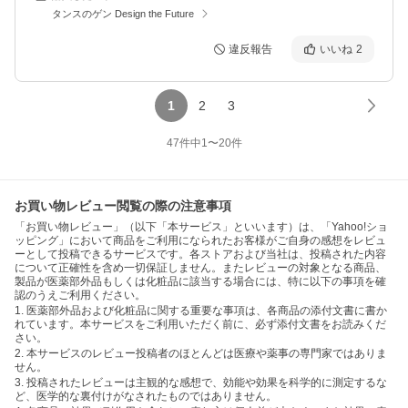
タンスのゲン Design the Future
違反報告
いいね
2
1
2
3
47
件中
1
〜
20
件
お買い物レビュー閲覧の際の注意事項
「お買い物レビュー」（以下「本サービス」といいます）は、「Yahoo!ショ
ッピング」において商品をご利用になられたお客様がご自身の感想をレビュ
ーとして投稿できるサービスです。各ストアおよび当社は、投稿された内容
について正確性を含め一切保証しません。またレビューの対象となる商品、
製品が医薬部外品もしくは化粧品に該当する場合には、特に以下の事項を確
認のうえご利用ください。
1. 医薬部外品および化粧品に関する重要な事項は、各商品の添付文書に書か
れています。本サービスをご利用いただく前に、必ず添付文書をお読みくだ
さい。
2. 本サービスのレビュー投稿者のほとんどは医療や薬事の専門家ではありま
せん。
3. 投稿されたレビューは主観的な感想で、効能や効果を科学的に測定するな
ど、医学的な裏付けがなされたものではありません。