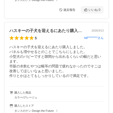
違反報告
いいね
0
ハスキーの子犬を迎えるにあたり購入しま…
2026/3/13
5
rat********
さん
ハスキーの子犬を迎えるにあたり購入しました。

パネルも増やせるとのことでこちらにしました。

小型犬のパピーですと隙間から出れるくらいの幅だと思い
ます。

市販の水飲むやつは幅等の問題で疲れなかったのでそこは
改善してほしいなぁと思いました。

作りとかはとてもしっかりしているので満足です。
購入した商品
カラー/グレージュ
購入したストア
タンスのゲン Design the Future