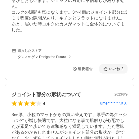
るかとおもいます。ショップの対応に不信感しかありませ
ん。

コルクの隙間も気になります。3〜4個のジョイント部分に3
ミリ程度の隙間があり、キチンとフラットになりません。
あと、届いた時コルクのカスがマットに全体的についてま
した。
購入したストア
タンスのゲン Design the Future
違反報告
いいね
2
ジョイント部分の形状について
2023/8/9
4
ume********
さん
8㎜厚、小粒のマットからの買い替えです。厚手の為クッシ
ョン性が増し快適です。大粒になる事で肌触りが心配でし
たが素足で歩いても違和感なく満足しています。ただ意味
があるのかもしれませんがジョイント部分の形状が一定で
なく、少しずらしてジョイントしたい時に無駄が出たりし