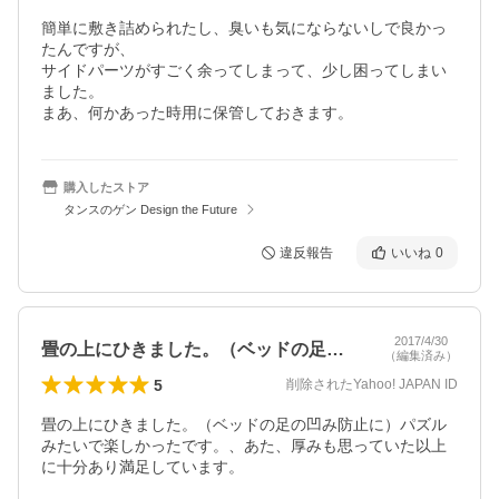
簡単に敷き詰められたし、臭いも気にならないしで良かっ
たんですが、

サイドパーツがすごく余ってしまって、少し困ってしまい
ました。

まあ、何かあった時用に保管しておきます。
購入したストア
タンスのゲン Design the Future
違反報告
いいね
0
2017/4/30
畳の上にひきました。（ベッドの足の凹み…
（編集済み）
5
削除されたYahoo! JAPAN ID
畳の上にひきました。（ベッドの足の凹み防止に）パズル
みたいで楽しかったです。、あた、厚みも思っていた以上
に十分あり満足しています。