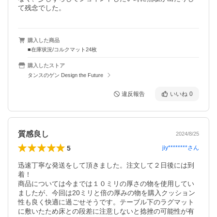
て残念でした。
購入した商品
■在庫状況/コルクマット24枚
購入したストア
タンスのゲン Design the Future
違反報告
いいね
0
質感良し
2024/8/25
5
jiy********
さん
迅速丁寧な発送をして頂きました。注文して２日後には到
着！

商品については今までは１０ミリの厚さの物を使用してい
ましたが、今回は20ミリと倍の厚みの物を購入クッション
性も良く快適に過ごせそうです。テーブル下のラグマット
に敷いたため床との段差に注意しないと捻挫の可能性が有