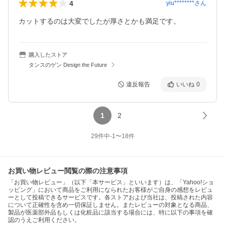
4
yiu********
さん
カットするのは大変でしたが厚さとかも満足です。
購入したストア
タンスのゲン Design the Future
違反報告
いいね
0
1
2
29
件中
-1
〜
18
件
お買い物レビュー閲覧の際の注意事項
「お買い物レビュー」（以下「本サービス」といいます）は、「Yahoo!ショ
ッピング」において商品をご利用になられたお客様がご自身の感想をレビュ
ーとして投稿できるサービスです。各ストアおよび当社は、投稿された内容
について正確性を含め一切保証しません。またレビューの対象となる商品、
製品が医薬部外品もしくは化粧品に該当する場合には、特に以下の事項を確
認のうえご利用ください。