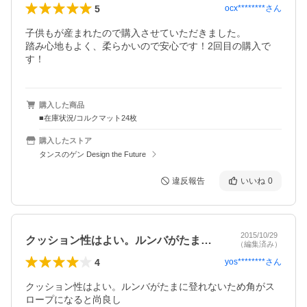
5
ocx********
さん
子供もが産まれたので購入させていただきました。

踏み心地もよく、柔らかいので安心です！2回目の購入で
す！
購入した商品
■在庫状況/コルクマット24枚
購入したストア
タンスのゲン Design the Future
違反報告
いいね
0
2015/10/29
クッション性はよい。ルンバがたまに登れ…
（編集済み）
4
yos********
さん
クッション性はよい。ルンバがたまに登れないため角がス
ロープになると尚良し