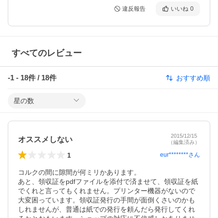
違反報告
いいね
0
すべてのレビュー
-1
-
18
件 /
18
件
おすすめ順
星の数
2015/12/15
オススメしない
（編集済み）
1
eur********
さん
コルクの間に隙間が何ミリかあります。

あと、領収証をpdfファイルを添付で済ませて、領収証を紙
でくれと言ってもくれません。プリンター機器がないので
大変困っています。領収証発行の手間が面倒くさいのかも
しれませんが、普通は紙での発行を頼んだら発行してくれ