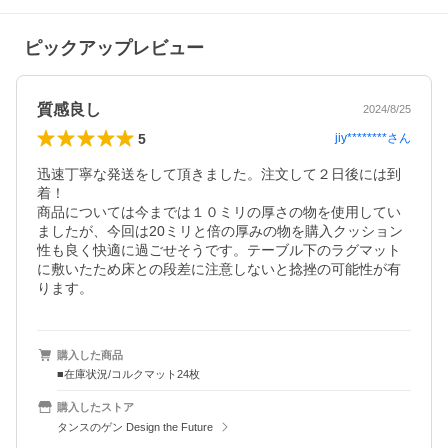
ピックアップレビュー
質感良し
2024/8/25
5
jiy********
さん
迅速丁寧な発送をして頂きました。注文して２日後には到
着！

商品については今までは１０ミリの厚さの物を使用してい
ましたが、今回は20ミリと倍の厚みの物を購入クッション
性も良く快適に過ごせそうです。テーブル下のラグマット
に敷いたため床との段差に注意しないと捻挫の可能性が有
ります。
購入した商品
■在庫状況/コルクマット24枚
購入したストア
タンスのゲン Design the Future