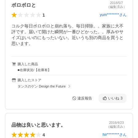
2018/5/7
ボロボロと
（編集済み）
1
yum********
さん
コルク毎日ボロボロと崩れ落ち、毎日掃除。。家族に大不
評です。届いて開けた瞬間が一番ひどかった。。厚みやサ
イズはいいのにもったいない。近いうち別の商品を買うと
思います。
購入した商品
■在庫状況/【在庫有】
購入したストア
タンスのゲン Design the Future
違反報告
いいね
3
2016/4/23
品物は良いと思います。
（編集済み）
4
hir********
さん