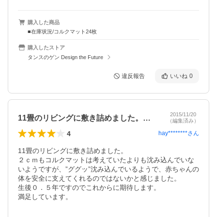
購入した商品
■在庫状況/コルクマット24枚
購入したストア
タンスのゲン Design the Future
違反報告
いいね
0
2015/11/20
11畳のリビングに敷き詰めました。２ｃ…
（編集済み）
4
hay********
さん
11畳のリビングに敷き詰めました。

２ｃｍもコルクマットは考えていたよりも沈み込んでいな
いようですが、”ググッ”沈み込んでいるようで、赤ちゃんの
体を安全に支えてくれるのではないかと感じました。

生後０．５年ですのでこれからに期待します。

満足しています。