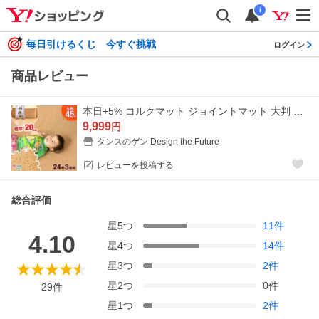
i
毎日引けるくじ 今すぐ挑戦
ログイン
商品レビュー
本日+5% コルクマット ジョイントマット 大判 45cm 厚手 24枚 3畳 極厚20mm
9,999
円
タンスのゲン Design the Future
レビューを投稿する
総合評価
星
5
つ
11
件
4.10
星
4
つ
14
件
星
3
つ
2
件
星
2
つ
0
件
29
件
星
1
つ
2
件