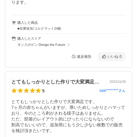
ります。
購入した商品
■在庫状況/コルクマット24枚
購入したストア
タンスのゲン Design the Future
違反報告
いいね
0
とてもしっかりとした作りで大変満足です…
2023/11/28
5
saw********
さん
とてもしっかりとした作りで大変満足です。

7ヶ月の赤ちゃんがいますが、厚いためしっかりとハマって
おり、今のところ剥がされる様子はありません。

ただ、部屋のレイアウト的にぴったりにならないので

割高でもいいので、追加用にもう少し少ない枚数での販売
を検討頂きたいです。