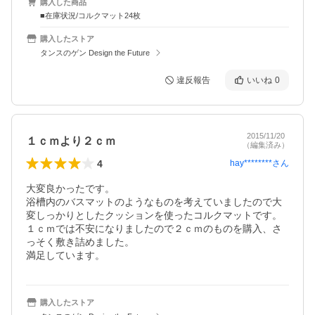
購入した商品
■在庫状況/コルクマット24枚
購入したストア
タンスのゲン Design the Future
違反報告
いいね
0
2015/11/20
１ｃｍより２ｃｍ
（編集済み）
4
hay********
さん
大変良かったです。

浴槽内のバスマットのようなものを考えていましたので大
変しっかりとしたクッションを使ったコルクマットです。

１ｃｍでは不安になりましたので２ｃｍのものを購入、さ
っそく敷き詰めました。

満足しています。
購入したストア