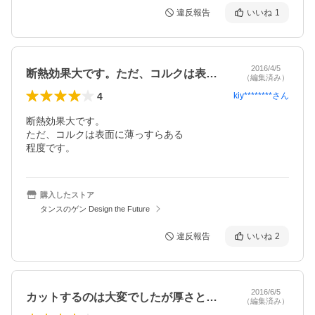
違反報告
いいね
1
2016/4/5
断熱効果大です。ただ、コルクは表面に薄…
（編集済み）
4
kiy********
さん
断熱効果大です。

ただ、コルクは表面に薄っすらある

程度です。
購入したストア
タンスのゲン Design the Future
違反報告
いいね
2
2016/6/5
カットするのは大変でしたが厚さとかも満…
（編集済み）