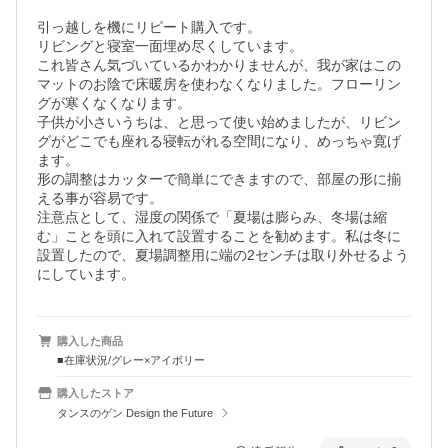
引っ越しを機にリピート購入です。

リビングと寝室一面埋め尽くしています。

これ皆さん気づいているかわかりませんが、我が家はこの
マットのお陰で床暖房を使わなくなりました。フローリン
グが寒くなくなります。

子供が小さいうちは、と思って使い始めましたが、リビン
グがどこでも座れる寝転がれる空間になり、めっちゃ寛げ
ます。

形の調整はカッターで簡単にできますので、部屋の形に揃
える事が容易です。

注意点として、湿度の関係で「夏場は膨らみ、冬場は縮
む」ことを頭に入れて設置することを勧めます。私は冬に
設置したので、夏場調整用に端の2センチは取り外せるよう
にしています。
購入した商品
■在庫状況/グレー×アイボリー
購入したストア
タンスのゲン Design the Future