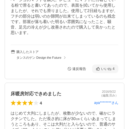
る粉で滑ると書いてあったので、表面を拭いてから使用し
ましたが、それでも滑りました。使用して2日経ちますが、
フチの部分は弱いのか隙間が出来てしまっているのも残念
です。部屋が落ち着いた明るい雰囲気になったこと、騒
音、足元の冷えが少し改善されたので購入して良かったと
思います。
購入したストア
タンスのゲン Design the Future
違反報告
いいね
4
2016/9/22
床暖房対応できめました
（編集済み）
4
aya********
さん
はじめて大判にしましたが、枚数が少ないので、確かにラ
クチンでした。ただ長さ的に床が30㎝くらいあまってしま
うところもあり、そこは大判だと入らないので、普通のサ