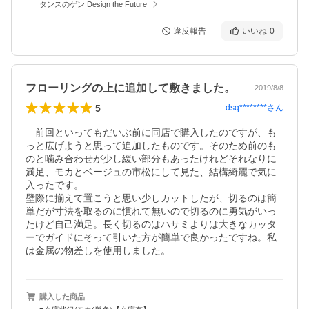
タンスのゲン Design the Future
違反報告
いいね
0
フローリングの上に追加して敷きました。
2019/8/8
5
dsq********
さん
　前回といってもだいぶ前に同店で購入したのですが、も
っと広げようと思って追加したものです。そのため前のも
のと噛み合わせが少し緩い部分もあったけれどそれなりに
満足、モカとベージュの市松にして見た、結構綺麗で気に
入ったです。

壁際に揃えて置こうと思い少しカットしたが、切るのは簡
単だが寸法を取るのに慣れて無いので切るのに勇気がいっ
たけど自己満足。長く切るのはハサミよりは大きなカッタ
ーでガイドにそって引いた方が簡単で良かったですね。私
は金属の物差しを使用しました。
購入した商品