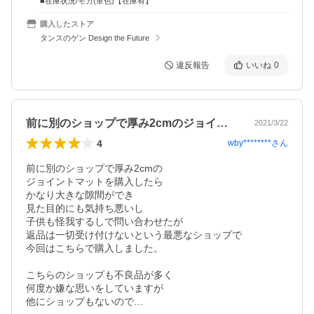
■在庫状況/モカ(単色)【在庫有】
購入したストア
タンスのゲン Design the Future
違反報告
いいね
0
前に別のショップで厚み2cmのジョイン…
2021/3/22
4
wby********
さん
前に別のショップで厚み2cmの

ジョイントマットを購入したら

かなり大きな隙間ができ

見た目的にも気持ち悪いし

子供も怪我するしで問い合わせたが

返品は一切受け付けないという最悪なショップで

今回はこちらで購入しました。

こちらのショップも不良品が多く

何度か嫌な思いをしていますが

他にショップもないので…
