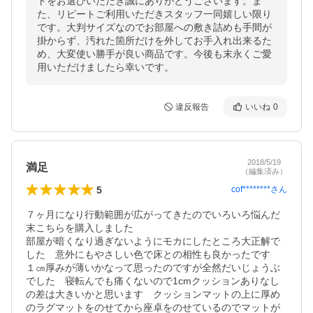
トをお選びいただき誠にありがとうございます。ま
た、リピートご利用いただきスタッフ一同嬉しい限り
です。大判サイズなのでお部屋への敷き詰めも手間が
掛からず、汚れた箇所だけを外してお手入れ出来るた
め、大変使い勝手が良い商品です。今後も末永くご愛
用いただけましたら幸いです。
違反報告
いいね
0
2018/5/19
満足
（編集済み）
5
cof********
さん
７ヶ月になり行動範囲が広がってきたのでいろいろ悩んだ
末こちらを購入しました

部屋が暗くなり過ぎないようにモカにしたところ大正解で
した　意外にもやさしい色で床との相性も良かったです

１㎝厚みが薄いかなって思ったのですが全然だいじょうぶ
でした　寝転んでも痛くないので1cmクッションありなし
の差は大きいかと思います　クッションマットの上に厚め
のラグマットをのせてから座卓をのせているのでマットが