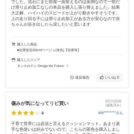
でした。流石にまた部屋一面変えるのは面倒なので一部だ
け滑り止め加工なしの本品を購入し張り替えました。結果
大正解。ハイハイのスピードが上がり動きやすそうです。
上の走り回る子には滑り止め加工がある方が安心なので赤
ちゃんが歩き出したら戻したいと思います
購入した商品
■在庫状況/60cm/ベージュ(単色)【在庫有】
購入したストア
タンスのゲン Design the Future
違反報告
いいね
0
2017/10/26
傷みが気になってリピ買い
（編集済み）
4
sim********
さん
子育て世帯には必須と言えるクッションマット。あまり派
手な色使いは好みでないので、こちらの茶色を購入しまし