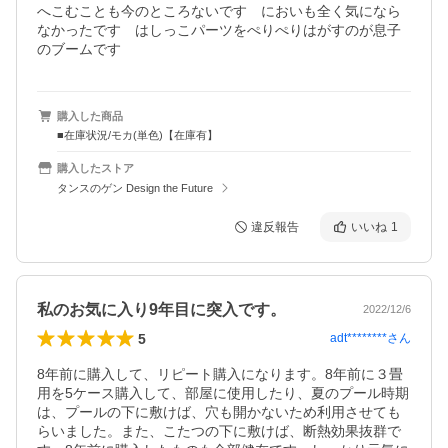
へこむことも今のところないです　においも全く気になら
なかったです　はしっこパーツをぺりぺりはがすのが息子
のブームです
購入した商品
■在庫状況/モカ(単色)【在庫有】
購入したストア
タンスのゲン Design the Future
違反報告
いいね
1
私のお気に入り9年目に突入です。
2022/12/6
5
adt********
さん
8年前に購入して、リピート購入になります。8年前に３畳
用を5ケース購入して、部屋に使用したり、夏のプール時期
は、プールの下に敷けば、穴も開かないため利用させても
らいました。また、こたつの下に敷けば、断熱効果抜群で