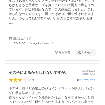
イズ（30㎝くらいの）と使い分けが必要と思いました。う
ちはもともと普通サイズを持っているので両方で床をうめ
ています。床暖房対応なので、この商品にしました。これ
から冬なので安心です。買ったばかりで耐久性はわかりま
せん。つかって1週間ですが、いまのところ問題ありませ
ん。
購入したストア
タンスのゲン Design the Future
違反報告
いいね
0
2019/12/20
その子によるかもしれないですが、
（編集済み）
3
ber********
さん
今年秋、滑りどめ加工のジョイントマットを購入しリビン
グに敷き詰めてました。

赤ちゃんがハイハイを始め床が冷たくならず良かったと思
っていましたが、服が引っかかるようでハイハイし辛そう