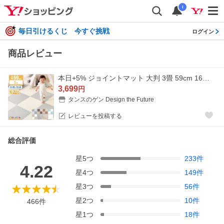
i
毎日引けるくじ 今すぐ挑戦
ログイン
商品レビュー
本日+5% ジョイントマット 大判 3畳 59cm 16枚 厚手 サイドパーツ付 防音マット 床マット クッションマット プレイマット パズルマット ベビー 防音 騒音
3,699
円
タンスのゲン Design the Future
レビューを投稿する
総合評価
星
5
つ
233
件
4.22
星
4
つ
149
件
星
3
つ
56
件
星
2
つ
10
件
466
件
星
1
つ
18
件