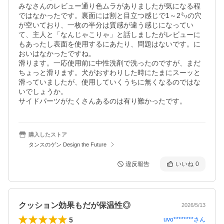
みなさんのレビュー通り色ムラがありましたが気になる程
ではなかったです。裏面には割と目立つ感じで1～2㍉の穴
が空いており、一枚の半分は質感が違う感じになってい
て、主人と「なんじゃこりゃ」と話しましたがレビューに
もあったし表面を使用するにあたり、問題はないです。に
おいはなかったですね。

滑ります。一応使用前に中性洗剤で洗ったのですが、まだ
ちょっと滑ります。犬がおすわりした時にたまにスーッと
滑っていましたが、使用していくうちに無くなるのではな
いでしょうか。

サイドパーツがたくさんあるのは有り難かったです。
購入したストア
タンスのゲン Design the Future
違反報告
いいね
0
クッション効果もだが保温性◎
2026/5/13
5
uvo********
さん