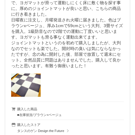
で、ヨガマットが滑って運動しにくく床に敷く物を探す事
に。厚めのジョイントマットが良いと思い、こちらの商品
に行き着きました。

日曜夜に注文し、月曜発送され火曜に届きました。色はブ
ラウンxベージュ、厚み1cmで59cmという大判、3畳サイズ
を購入。1級防音なので2階での運動に丁度いいと思いま
す。ヨガマットも滑る事なく運動出来てます。

ジョイントマットというのを初めて購入しましたが、大判
なのでセットも楽でした。開封時の臭いは気にならなかっ
たですが、念の為に開封した後、部屋で放置して週末にセ
ット。全然品質に問題はありませんでした。購入して良か
購入した商品
■在庫状況/ブラウン×ベージュ
購入したストア
タンスのゲン Design the Future