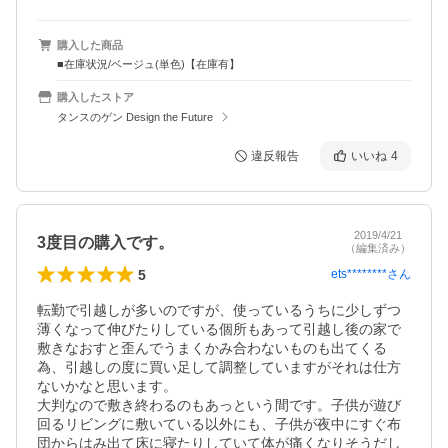
購入した商品
■在庫状況/ベージュ(単色)【在庫有】
購入したストア
タンスのゲン Design the Future
違反報告
いいね
4
2019/4/21
3度目の購入です。
（編集済み）
5
ets********
さん
転勤で引越しが多いのですが、使っているうちに少しずつ
薄くなって伸びたりしている個所もあって引越し後の家で
敷きなおすと歪んでうまくかみ合わないものも出てくる
為、引越しの度に買い足して調整していますがそれは仕方
ないかなと思います。

大判なので敷き終わるのもあっという間です。子供が遊び
回るリビングに敷いている以外にも、子供が夜中にすぐ布
団からはみ出て床に寝たりしていて体が痛くなりそうだし