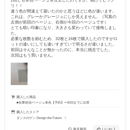
2回とも単色ベージュを注文したのですが、開けてビック
リ！！

違う色が間違えて届いたのかと思うほどに色が違います。

これは、グレーかグレージュにしか見えません。（写真の
左側が前回のベージュ、右側が今回のベージュです）

とても暗い印象になり、大きさも変わっていて後悔しまし
た。

必要な枚数を頼むため、32枚と16枚で購入したのですがロ
ットの違いにしても違いすぎていて明るさが違いました。

前回はそんなことが無かったのに、本当に残念でした。

次回はもう買いません。
購入した商品
■在庫状況/ベージュ単色【予約】〜8/20までに出荷
購入したストア
タンスのゲン Design the Future
違反報告
いいね
1