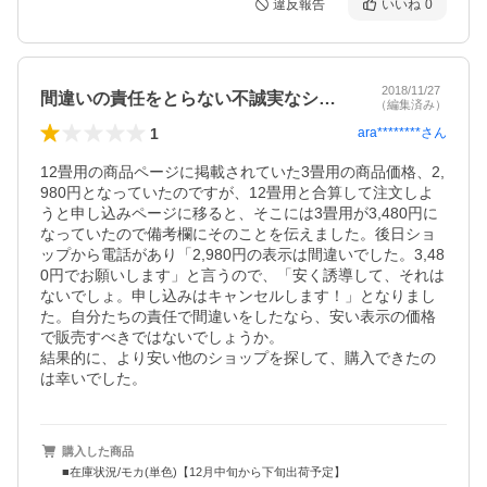
違反報告
いいね
0
2018/11/27
間違いの責任をとらない不誠実なショップ
（編集済み）
1
ara********
さん
12畳用の商品ページに掲載されていた3畳用の商品価格、2,
980円となっていたのですが、12畳用と合算して注文しよ
うと申し込みページに移ると、そこには3畳用が3,480円に
なっていたので備考欄にそのことを伝えました。後日ショ
ップから電話があり「2,980円の表示は間違いでした。3,48
0円でお願いします」と言うので、「安く誘導して、それは
ないでしょ。申し込みはキャンセルします！」となりまし
た。自分たちの責任で間違いをしたなら、安い表示の価格
で販売すべきではないでしょうか。

結果的に、より安い他のショップを探して、購入できたの
は幸いでした。
購入した商品
■在庫状況/モカ(単色)【12月中旬から下旬出荷予定】