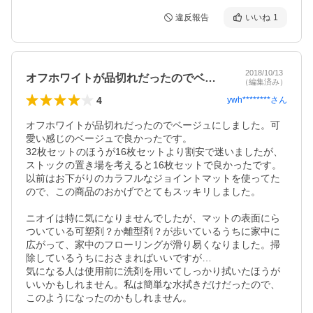
違反報告
いいね
1
2018/10/13
オフホワイトが品切れだったのでベージュ…
（編集済み）
4
ywh********
さん
オフホワイトが品切れだったのでベージュにしました。可
愛い感じのベージュで良かったです。

32枚セットのほうが16枚セットより割安で迷いましたが、
ストックの置き場を考えると16枚セットで良かったです。
以前はお下がりのカラフルなジョイントマットを使ってた
ので、この商品のおかげでとてもスッキリしました。

ニオイは特に気になりませんでしたが、マットの表面にら
ついている可塑剤？か離型剤？が歩いているうちに家中に
広がって、家中のフローリングが滑り易くなりました。掃
除しているうちにおさまればいいですが…

気になる人は使用前に洗剤を用いてしっかり拭いたほうが
いいかもしれません。私は簡単な水拭きだけだったので、
このようになったのかもしれません。