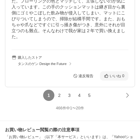
た。フローリングの色とマッチして、主張しないのが気に
入っています。この手のクッションマットは継ぎ目から裏
側にゴミやこぼした飲み物が侵入してしまい、マットにこ
びりついてしまうので、掃除が結構手間です。また、おも
ちゃや爪などですぐに引っ掻き傷がつき、意外にそれが目
立つのも難点。そんなわけで我が家は２年で買い換えまし
た。
購入したストア
タンスのゲン Design the Future
違反報告
いいね
0
1
2
3
4
5
466
件中
1
〜
20
件
お買い物レビュー閲覧の際の注意事項
「お買い物レビュー」（以下「本サービス」といいます）は、「Yahoo!ショ