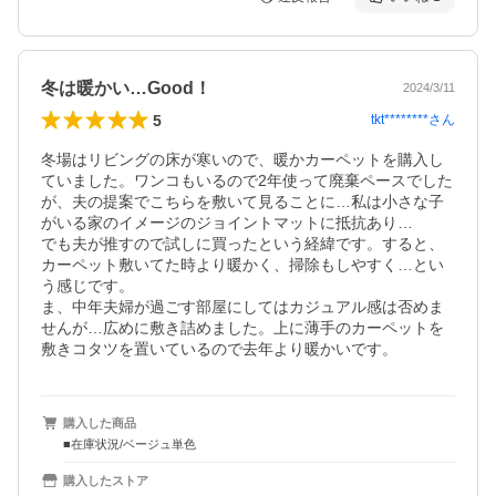
冬は暖かい…Good！
2024/3/11
5
tkt********
さん
冬場はリビングの床が寒いので、暖かカーペットを購入し
ていました。ワンコもいるので2年使って廃棄ペースでした
が、夫の提案でこちらを敷いて見ることに…私は小さな子
がいる家のイメージのジョイントマットに抵抗あり…

でも夫が推すので試しに買ったという経緯です。すると、
カーペット敷いてた時より暖かく、掃除もしやすく…とい
う感じです。

ま、中年夫婦が過ごす部屋にしてはカジュアル感は否めま
せんが…広めに敷き詰めました。上に薄手のカーペットを
購入した商品
■在庫状況/ベージュ単色
購入したストア