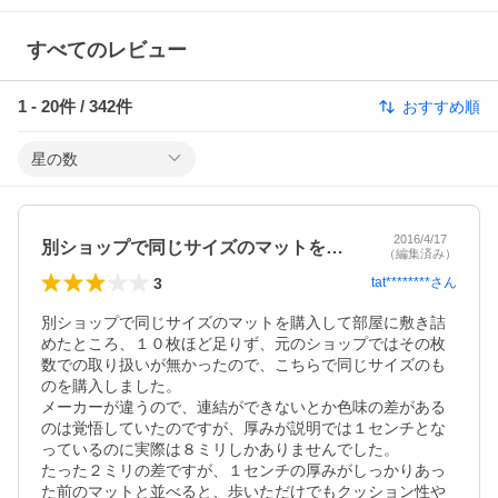
すべてのレビュー
1
-
20
件 /
342
件
おすすめ順
星の数
2016/4/17
別ショップで同じサイズのマットを購入し…
（編集済み）
3
tat********
さん
別ショップで同じサイズのマットを購入して部屋に敷き詰
めたところ、１０枚ほど足りず、元のショップではその枚
数での取り扱いが無かったので、こちらで同じサイズのも
のを購入しました。

メーカーが違うので、連結ができないとか色味の差がある
のは覚悟していたのですが、厚みが説明では１センチとな
っているのに実際は８ミリしかありませんでした。

たった２ミリの差ですが、１センチの厚みがしっかりあっ
た前のマットと並べると、歩いただけでもクッション性や