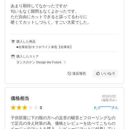
あまり期待してなかったですが

匂いもなく隙間もなくよかったです。

ただ自由にカットできると謳ってるわりに

硬くてカットしづらく、すごい大変でした。
購入した商品
■在庫状況/オフホワイト単色【在庫有】
購入したストア
タンスのゲン Design the Future
違反報告
いいね
0
2016/1/22
価格相当
（編集済み）
3
p_s********
さん
子供部屋に下の階の方への足音の騒音とフローリングなの
で足元の冷え対策の為、価格とレビューを比べてこちらの
ベージュのマットを購入。レビューにマットに付着してい