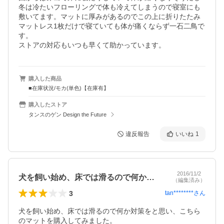
冬は冷たいフローリングで体も冷えてしまうので寝室にも
敷いてます。マットに厚みがあるのでこの上に折りたたみ
マットレス1枚だけで寝ていても体が痛くならず一石二鳥で
す。

ストアの対応もいつも早くて助かっています。
購入した商品
■在庫状況/モカ(単色)【在庫有】
購入したストア
タンスのゲン Design the Future
違反報告
いいね
1
2016/11/2
犬を飼い始め、床では滑るので何か対策を…
（編集済み）
3
tan********
さん
犬を飼い始め、床では滑るので何か対策をと思い、こちら
のマットを購入してみました。
