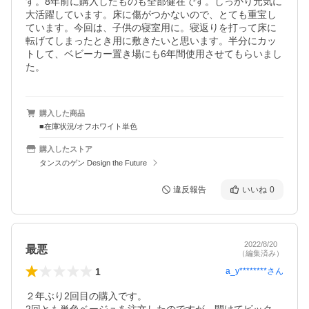
す。8年前に購入したものも全部健在です。しっかり元気に
大活躍しています。床に傷がつかないので、とても重宝し
ています。今回は、子供の寝室用に。寝返りを打って床に
転げてしまったとき用に敷きたいと思います。半分にカッ
トして、ベビーカー置き場にも6年間使用させてもらいまし
た。
購入した商品
■在庫状況/オフホワイト単色
購入したストア
タンスのゲン Design the Future
違反報告
いいね
0
2022/8/20
最悪
（編集済み）
1
a_y********
さん
２年ぶり2回目の購入です。
