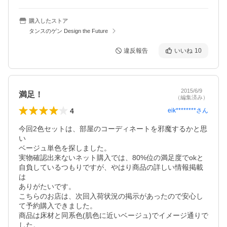
購入したストア
タンスのゲン Design the Future
違反報告
いいね
10
2015/6/9
満足！
（編集済み）
4
eik********
さん
今回2色セットは、部屋のコーディネートを邪魔するかと思
い

ベージュ単色を探しました。

実物確認出来ないネット購入では、80%位の満足度でokと

自負しているつもりですが、やはり商品の詳しい情報掲載
は

ありがたいです。

こちらのお店は、次回入荷状況の掲示があったので安心し
て予約購入できました。

商品は床材と同系色(肌色に近いベージュ)でイメージ通りで
した。
