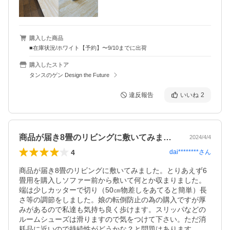
購入した商品
■在庫状況/ホワイト【予約】〜9/10までに出荷
購入したストア
タンスのゲン Design the Future
違反報告
いいね
2
商品が届き8畳のリビングに敷いてみまし…
2024/4/4
4
dai********
さん
商品が届き8畳のリビングに敷いてみました。とりあえず6
畳用を購入しソファー前から敷いて何とか収まりました。
端は少しカッターで切り（50㎝物差しをあてると簡単）長
さ等の調節をしました。娘の転倒防止の為の購入ですが厚
みがあるので私達も気持ち良く歩けます。スリッパなどの
ルームシューズは滑りますので気をつけて下さい。ただ消
耗品に近いので持続性がどうかな？と問題はあります。