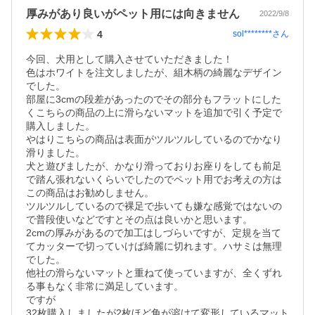
厚みがあり良いがペット用には向きません
2022/9/8
4
sol********
さん
今回、犬用として購入させていただきました！

色はホワイトを注文しましたが、組木柄の綺麗なデザイン
でした。

部屋に3cmの段差があったのでその部分もフラットにした
くこちらの商品の上に滑らないマットを追加で引く予定で
購入しました。

やはりこちらの商品は表面がツルツルしているのでかなり
滑りました。

犬と遊びましたが、かなり滑っておりお座りをしても前足
で踏ん張れないくらいでしたのでペット用でお考えの方は
この商品はお勧めしません。

ツルツルしているので裸足で歩いても嫌な感覚ではないの
で普段使いなどですとその点は良いかと思います。

2cmの厚みがあるので加工はしづらいですが、定規を当て
てカッターで切っていけば綺麗に切れます。ハサミは無理
でした。

他社の滑らないマットと重ねて使っていますが、全くずれ
る事もなく非常に満足しています。

ですが

32枚購入しましたが2枚ほど角が溶けて変形しているマット