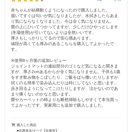
赤ちゃんが結構動くようになったので購入しました。

届いてすぐは匂いが気になりましたが、水拭きしたらあま
り気にならなくなりました。今は全く気になりません。

畳の上にひいてつかってますが、少しだけひやっとします
(冬場使用)が引いてないよりは全然いいです。

厚さもしっかりしてるので安心感あります。

値段が高くても厚みのあるこちらを購入してよかったで
す。

※使用8ヶ月後の追加レビュー

ジョイントマットの連結部分のゴミなど気になると聞きま
すが、厚さ2cmあるからか全く気になりません。子供も1歳
をすぎ飲み物をこぼしたり、ご飯をばら撒いたりしますが
拭くのも簡単で染み込んだりは特にしてないと思います。

歩き回るようになってこけたりしますが、泣かないのであ
まり痛くないのかなと思います。

畳やカーペットの時よりも断然掃除もしやすくて本当買っ
てよかったです。実家用にも追加で購入しました。
購入した商品
■在庫状況/オーク【在庫有】