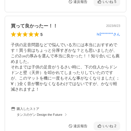
違反報告
いいね
5
買って良かったー！！
2023/8/23
5
iv2********
さん
子供の足音問題などで悩んでいる方には本当におすすめで
す！買う前はちょっと分厚すぎかな？とも思いましたが、
この2㎝の厚みを選んで本当に良かった！！知り合いにも薦
めました。

それまでは子供の足音がうるさい時に、下の住人からドン
ドンと壁（天井）を叩かれてしまったりしていたのです
が、このマットを機に一度もそんな事がなくなりました( ；
∀；)全く音が響かなくなるわけではないですが、かなり軽
減されますよ！
購入したストア
タンスのゲン Design the Future
違反報告
いいね
2