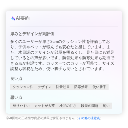
AI要約
厚みとデザインが高評価
多くのユーザーが厚さ2cmのクッション性を評価してお
り、子供やペットが転んでも安心だと感じています。ま
た、木目調のデザインが部屋を明るくし、見た目にも満足
しているとの声が多いです。防音効果や防寒効果も期待で
きる点が好評です。カッターでのカットが可能で、サイズ
調整も容易なため、使い勝手も良いとされています。
良い点
クッション性
デザイン
防音効果
防寒効果
使い勝手
悪い点
滑りやすい
カットが大変
検品の甘さ
段差の問題
匂い
AI回答の正確性や商品の効果は保証されません（
その他の注意点
）