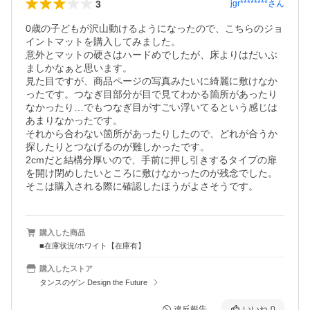
3
jgr********
さん
0歳の子どもが沢山動けるようになったので、こちらのジョ
イントマットを購入してみました。

意外とマットの硬さはハードめでしたが、床よりはだいぶ
ましかなぁと思います。

見た目ですが、商品ページの写真みたいに綺麗に敷けなか
ったです。つなぎ目部分が目で見てわかる箇所があったり
なかったり…でもつなぎ目がすごい浮いてるという感じは
あまりなかったです。

それから合わない箇所があったりしたので、どれが合うか
探したりとつなげるのが難しかったです。

2cmだと結構分厚いので、手前に押し引きするタイプの扉
を開け閉めしたいところに敷けなかったのが残念でした。

そこは購入される際に確認したほうがよさそうです。
購入した商品
■在庫状況/ホワイト【在庫有】
購入したストア
タンスのゲン Design the Future
違反報告
いいね
0