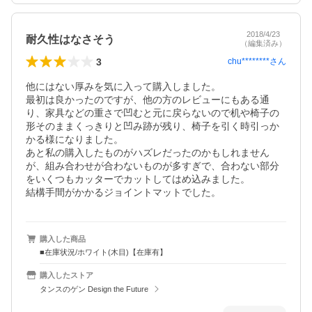
2018/4/23
耐久性はなさそう
（編集済み）
3
chu********
さん
他にはない厚みを気に入って購入しました。

最初は良かったのですが、他の方のレビューにもある通
り、家具などの重さで凹むと元に戻らないので机や椅子の
形そのままくっきりと凹み跡が残り、椅子を引く時引っか
かる様になりました。

あと私の購入したものがハズレだったのかもしれません
が、組み合わせが合わないものが多すぎで、合わない部分
をいくつもカッターでカットしてはめ込みました。

結構手間がかかるジョイントマットでした。
購入した商品
■在庫状況/ホワイト(木目)【在庫有】
購入したストア
タンスのゲン Design the Future