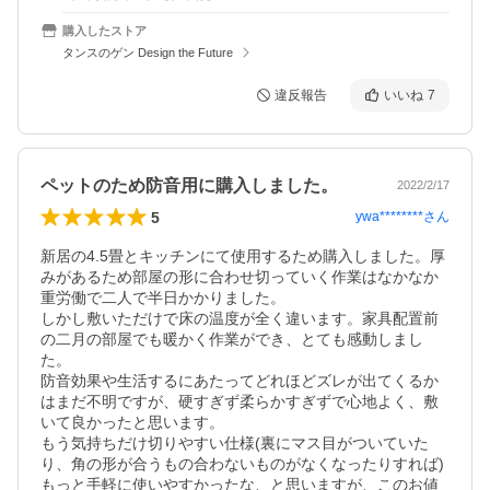
購入したストア
タンスのゲン Design the Future
違反報告
いいね
7
ペットのため防音用に購入しました。
2022/2/17
5
ywa********
さん
新居の4.5畳とキッチンにて使用するため購入しました。厚
みがあるため部屋の形に合わせ切っていく作業はなかなか
重労働で二人で半日かかりました。

しかし敷いただけで床の温度が全く違います。家具配置前
の二月の部屋でも暖かく作業ができ、とても感動しまし
た。

防音効果や生活するにあたってどれほどズレが出てくるか
はまだ不明ですが、硬すぎず柔らかすぎずで心地よく、敷
いて良かったと思います。

もう気持ちだけ切りやすい仕様(裏にマス目がついていた
り、角の形が合うもの合わないものがなくなったりすれば)
もっと手軽に使いやすかったな、と思いますが、このお値