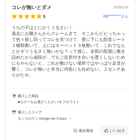
コレが無いとダメ
2026/2/14
5
ddt********
さん
うちの子はとにかくうるさい！

過去にお隣さんからクレームきて、そこからビビっちゃっ
て色々探し回ってコレを見つけて、更に下にも防音シート
２種類敷いて、上にはカーペット３枚敷いて…これでなん
とかギリうるさく無いかな？って感じ。全部の部屋に敷き
詰めたから値段が…でもご近所付き合いを悪くしないため
にもやらないと。これが敷けない場所ではやっぱり足音が
響く。コレが無いと本当に何処にも住めない。２センチあ
りがたや。
購入した商品
■カラーをお選びください/オフホワイト
購入したストア
タンスのゲン Design the Future
違反報告
いいね
0