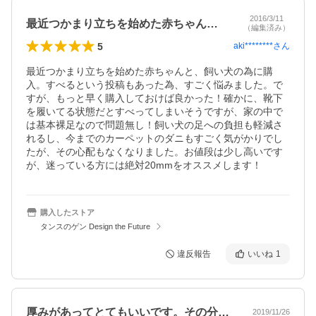
2016/3/11
最近つかまり立ちを始めた赤ちゃんと、飼…
（編集済み）
5
aki********
さん
最近つかまり立ちを始めた赤ちゃんと、飼い犬の為に購
入。すべるという投稿もあった為、すごく悩みました。で
すが、もっと早く購入しておけば良かった！確かに、靴下
を履いてる状態だとすべってしまいそうですが、家の中で
は基本裸足なので問題無し！飼い犬の足への負担も軽減さ
れるし、今までのカーペットのダニもすごく気がかりでし
たが、その心配もなくなりました。お値段は少し高いです
が、迷っている方には絶対20mmをオススメします！
購入したストア
タンスのゲン Design the Future
違反報告
いいね
1
厚みがあってとてもいいです。その分、端…
2019/11/26