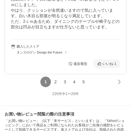
ｍにしました。

やはり、クッションが全然違いますので気に入っていま
す。白い木目も部屋が明るくなり満足しています。

ただ、2ｃｍあるため、ダイニングのテーブルや椅子などの
部分は凹みが目立ちますが仕方ないと思っています。
購入したストア
タンスのゲン Design the Future
違反報告
いいね
1
1
2
3
4
5
220
件中
1
〜
20
件
お買い物レビュー閲覧の際の注意事項
「お買い物レビュー」（以下「本サービス」といいます）は、「Yahoo!ショ
ッピング」において商品をご利用になられたお客様がご自身の感想をレビュ
ーとして投稿できるサービスです。各ストアおよび当社は、投稿された内容