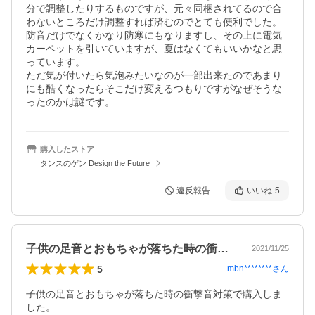
分で調整したりするものですが、元々同梱されてるので合
わないところだけ調整すれば済むのでとても便利でした。

防音だけでなくかなり防寒にもなりますし、その上に電気
カーペットを引いていますが、夏はなくてもいいかなと思
っています。

ただ気が付いたら気泡みたいなのが一部出来たのであまり
にも酷くなったらそこだけ変えるつもりですがなぜそうな
ったのかは謎です。
購入したストア
タンスのゲン Design the Future
違反報告
いいね
5
子供の足音とおもちゃが落ちた時の衝撃音…
2021/11/25
5
mbn********
さん
子供の足音とおもちゃが落ちた時の衝撃音対策で購入しま
した。
