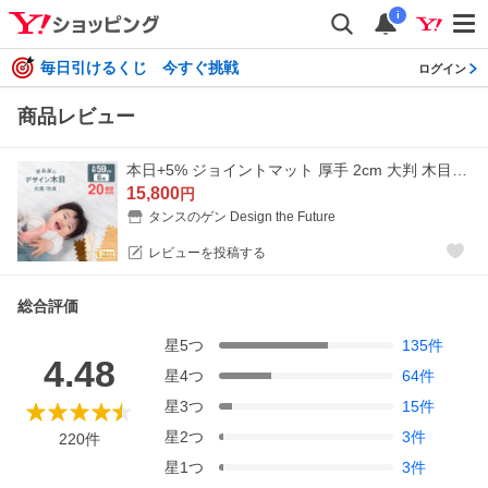
i
毎日引けるくじ 今すぐ挑戦
ログイン
商品レビュー
本日+5% ジョイントマット 厚手 2cm 大判 木目調 32枚 6畳 防音マット 床マット クッションマット プレイマット パズルマット フロアマット 赤ちゃん ベビー
15,800
円
タンスのゲン Design the Future
レビューを投稿する
総合評価
星
5
つ
135
件
4.48
星
4
つ
64
件
星
3
つ
15
件
星
2
つ
3
件
220
件
星
1
つ
3
件