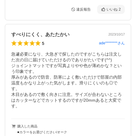
違反報告
いいね
2
すべりにくく、あたたかい
2023/10/17
5
ade********
さん
急遽必要になり、大急ぎで探したのですがこちらは注文し
た次の日に届けていただけるのでありがたいです(^^)

ジョイントマットですが写真よりやや色が薄めかな？とい
う印象です。

厚みがあるので防音、防寒によく敷いただけで部屋の内部
温度もかなり上がった気がします。滑りにくいのも◎で
す。

木目があるので敷く向きに注意。サイズが合わないところ
はカッターなどでカットするのですが20mmあると大変で
購入した商品
■カラーをお選びください/オーク