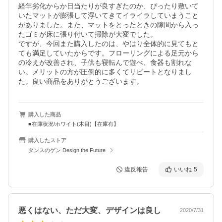
経年劣化からか日当たりが良すぎたのか、ぴったり敷いて
いたマットが膨張して浮いてきてイライラしていまうこと
がありました。また、マットをとったときの隙間から入っ
たゴミが床に張り付いて掃除が大変でした。

ですが、今回また購入したのは、やはり全体的に見てもと
ても満足していたからです。フローリングによる足元から
の冷えが改善され、子供も寝転んで遊べ、食器も割れな
い。メリットの方が圧倒的に多くてリビートとなりまし
た。良い商品をありがとうございます。
購入した商品
■在庫状況/ホワイト(木目)【在庫有】
購入したストア
タンスのゲン Design the Future
違反報告
いいね
5
悪くはない、ただ大変、デザインは良し
2020/7/31