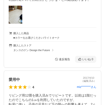
購入した商品
■カラーをお選びください/ライトオーク
購入したストア
タンスのゲン Design the Future
違反報告
いいね
0
2017/4/10
愛用中
（編集済み）
4
miz********
さん
リビング用12畳を購入済みでリピートです。以前は1階だっ
たのでこちらの1㎝を利用していたのですが、

転居に伴い、子供の足音など下の階への影響も考えて、2ｃ