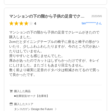
マンションの下の階から子供の足音でクレ…
2020/9/6
4
tan********
さん
マンションの下の階から子供の足音でクレームがきたので
購入しました。

2cmだとダイニングテーブルの椅子に座ると椅子の形がつ
いたり、少しふわふわしたりますが、今のところ穴があい
たりはしていません。

滑りやすいとも感じませんでした。

厚みがあったのでカットはしずらかったけですが、キレイ
にしけました。またゴミもあまり目立ちません。

敷く前より確実に足音のドタバタは軽減されてるので買っ
て良かったです。
購入した商品
■在庫状況/オーク【在庫有】
購入したストア
タンスのゲン Design the Future