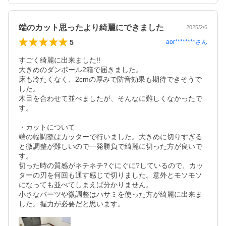
端のカット思ったより綺麗にできました
2025/2/6
5
aor********
さん
すごく綺麗に出来ました!!

大きめのダンボール2箱で届きました。

床も冷たくなく、2cmの厚みで防音効果も期待できそうで
した。

木目を合わせて並べましたが、そんなに難しくなかったで
す。

・カットについて

端の幅調整はカッターで行いました。大きめに切りすぎる
と微調整が難しいので一発勝負で綺麗に切った方が良いで
す。

切った時の質感がネチネチ?ぐにぐに?しているので、カッ
ターの刃を何回も通す感じで切りました。意外とモソモソ
になっても並べてしまえば分かりません。

小さなパーツや微調整はハサミを使った方が綺麗に出来ま
した。握力が必要だと思います。