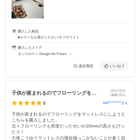
購入した商品
■カラーをお選びください/オフホワイト
購入したストア
タンスのゲン Design the Future
違反報告
いいね
1
2017/3/21
子供が産まれるのでフローリングをマット…
（編集済み）
5
het********
さん
子供が産まれるのでフローリングをマットレスにしようと
こちらを購入しました。

元々フローリングも和室だったせいか20mmの高さもぴっ
たり！

大体こうゆうマットレスの場合端っこがないことが多く自