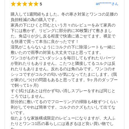
5
ari********
さん
購入して1週間経ちました。冬の寒さ対策とワンコの足腰の
負担軽減の為の購入です。

家具の下にひくと凹むという方々のレビューをみて家具の
下には敷かず、リビングに部分的に30枚繋げて敷きまし
た。角辺りが少し反る程度で快適に過ごせてます。裸足で
も快適で買って本当に良かったです！

湿気がこもらないようにコルクの下に除湿シートも一緒に
敷いたので雨季の対策も大丈夫ではと思ってます。

ワンコがものすごいダッシュを毎日してもずれたりパーツ
が割れたりもありません。こたつと隣接してるコルクは反
れたりもありません。反れるのは角のみです。ワンコのオ
シッコですがコルクの匂いが気になってたまにします。(我
が家のしつけの問題もあると思ってます。9ヶ月のダップー
で飼って1ヶ月)

すぐ拭けばあとは付かず匂い消しスプレーをすれば同じと
ころではしません。

部分的に敷いてるのでフローリングの掃除も4枚ずつくらい
剥がしてやれば簡単です。コルクのクズもたいして出てな
いです。

似たような家族構成限定のレビューになりますが、大人ふ
たりとワンコ1匹の暮らしには過ぎるほど良い買い物でし