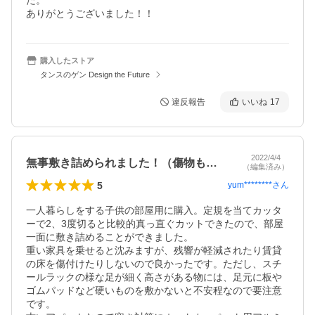
た。

ありがとうございました！！
購入したストア
タンスのゲン Design the Future
違反報告
いいね
17
2022/4/4
無事敷き詰められました！（傷物も有り）
（編集済み）
5
yum********
さん
一人暮らしをする子供の部屋用に購入。定規を当てカッタ
ーで2、3度切ると比較的真っ直ぐカットできたので、部屋
一面に敷き詰めることができました。

重い家具を乗せると沈みますが、残響が軽減されたり賃貸
の床を傷付けたりしないので良かったです。ただし、スチ
ールラックの様な足が細く高さがある物には、足元に板や
ゴムパッドなど硬いものを敷かないと不安程なので要注意
です。
