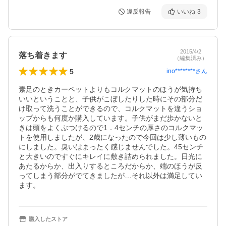
違反報告
いいね
3
2015/4/2
落ち着きます
（編集済み）
5
ino********
さん
素足のときカーペットよりもコルクマットのほうが気持ち
いいということと、子供がこぼしたりした時にその部分だ
け取って洗うことができるので、コルクマットを違うショ
ップからも何度か購入しています。子供がまだ歩かないと
きは頭をよくぶつけるので1．4センチの厚さのコルクマッ
トを使用しましたが、2歳になったので今回は少し薄いもの
にしました。臭いはまったく感じませんでした。45センチ
と大きいのですぐにキレイに敷き詰められました。日光に
あたるからか、出入りするところだからか、端のほうが反
ってしまう部分がでてきましたが…それ以外は満足してい
ます。
購入したストア