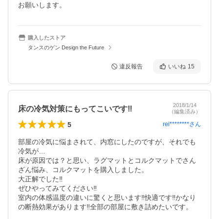
お願いします。
購入したストア
タンスのゲン Design the Future
違反報告
いいね
15
2018/1/14
床の冷気対策にもってこいです‼︎
（編集済み）
5
rei********
さん
部屋の冷気に悩まされて、内窓にしたのですが、それでも
冷気が…

床が原因では？と思い、ラグマットとコルクマットでさん
ざん悩み、コルクマットを購入しました。

大正解でした‼︎

ぜひやってみてください‼︎

室内の体感温度の違いに驚くと思います‼︎快適です‼︎かなり
の断熱効果があります‼︎全部の部屋に敷き詰めたいです。
