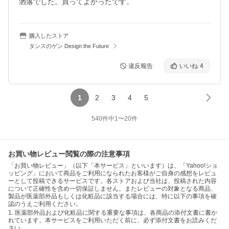
洒落でした。買ってよかったです。
購入したストア
タンスのゲン Design the Future
違反報告
いいね
4
1
2
3
4
5
540
件中
1
〜
20
件
お買い物レビュー閲覧の際の注意事項
「お買い物レビュー」（以下「本サービス」といいます）は、「Yahoo!ショ
ッピング」において商品をご利用になられたお客様がご自身の感想をレビュ
ーとして投稿できるサービスです。各ストアおよび当社は、投稿された内容
について正確性を含め一切保証しません。またレビューの対象となる商品、
製品が医薬部外品もしくは化粧品に該当する場合には、特に以下の事項を確
認のうえご利用ください。
1. 医薬部外品および化粧品に関する重要な事項は、各商品の添付文書に書か
れています。本サービスをご利用いただく前に、必ず添付文書をお読みくだ
さい。