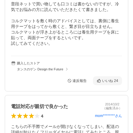
普段ネットで買い物しても口コミは書かないのですが、冷
気でお悩みの方に読んでいただきたくて書きました。

コルクマットを敷く時のアドバイスとしては、裏側に養生
用テープをはってから敷くと、繋ぎ目が目立ちません。

コルクマットが浮き上がるところには養生用テープを床に
貼って、両面テープをするといいです。

試してみてください。
購入したストア
タンスのゲン Design the Future
違反報告
いいね
24
2014/10/2
電話対応が親切で良かった
（編集済み）
4
mom********
さん
こちらの不手際でメールが開けなくなってしまい、配送の
詳細が知りたくフリーダイヤルに電話してみたところ、親