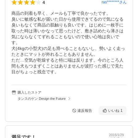
4
ras********
さん
商品の到着も早く、メールも丁寧で良かったです。

臭いに敏感な私が届いた日から使用できてるので気になる
臭いもなくて商品の肌触りも良いです。はじめに一枚手に
取った時は薄いかなって思ったけど、敷き詰めたら薄さは
気にならなくてずれることもないので使い心地は良いで
す。

犬(4kgの小型犬)の足も滑べることもないし、勢いよく走っ
たときにマットが外れることもありません。

ただ…空気が乾燥すると特に端は反ります。今のところ人
間も犬もつまずくことはありませんが波打った感じで見た
目がちょっと残念です。
購入したストア
タンスのゲン Design the Future
違反報告
いいね
1
2015/1/29
満足です！