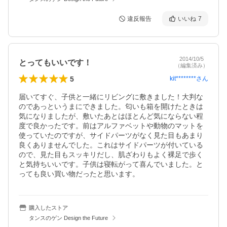
違反報告
いいね
7
2014/10/5
とってもいいです！
（編集済み）
5
kit********
さん
届いてすぐ、子供と一緒にリビングに敷きました！大判な
のであっというまにできました。匂いも箱を開けたときは
気になりましたが、敷いたあとはほとんど気にならない程
度で良かったです。前はアルファベットや動物のマットを
使っていたのですが、サイドパーツがなく見た目もあまり
良くありませんでした。これはサイドパーツが付いている
ので、見た目もスッキリだし、肌ざわりもよく裸足で歩く
と気持ちいいです。子供は寝転がって喜んでいました。と
っても良い買い物だったと思います。
購入したストア
タンスのゲン Design the Future