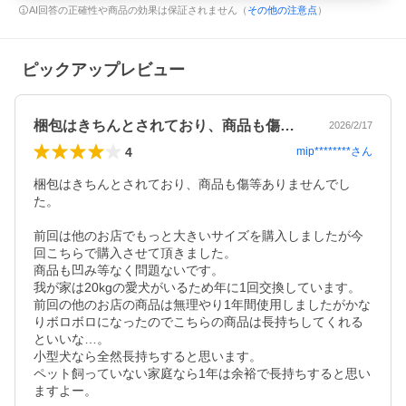
AI回答の正確性や商品の効果は保証されません（
その他の注意点
）
ピックアップレビュー
梱包はきちんとされており、商品も傷等あ…
2026/2/17
4
mip********
さん
梱包はきちんとされており、商品も傷等ありませんでし
た。

前回は他のお店でもっと大きいサイズを購入しましたが今
回こちらで購入させて頂きました。

商品も凹み等なく問題ないです。

我が家は20kgの愛犬がいるため年に1回交換しています。

前回の他のお店の商品は無理やり1年間使用しましたがかな
りボロボロになったのでこちらの商品は長持ちしてくれる
といいな…。

小型犬なら全然長持ちすると思います。

ペット飼っていない家庭なら1年は余裕で長持ちすると思い
ますよー。