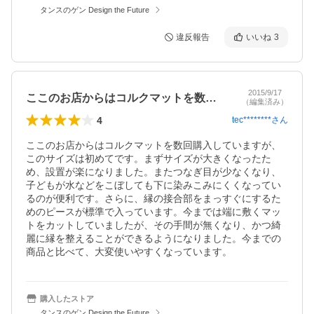
タンスのゲン Design the Future
違反報告
いいね
3
2015/9/17
ここのお店からはコルクマットを数回購入…
（編集済み）
4
tec********
さん
ここのお店からはコルクマットを数回購入していますが、
このサイズは初めてです。まずサイズが大きくなったた
め、設置が楽になりました。またつなぎ目が少なくなり、
子どもが水などをこぼしても下に染みこみにくくなってい
るのが便利です。さらに、縁の接合部をまっすぐにするた
めのピースが標準で入っています。今までは端に敷くマッ
トをカットしていましたが、その手間が無くなり、かつ綺
麗に縁を整えることができるようになりました。今までの
商品と比べて、大変使いやすくなっています。
購入したストア
タンスのゲン Design the Future