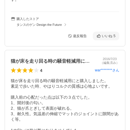
購入したストア
タンスのゲン Design the Future
違反報告
いいね
5
2016/7/23
猫が床を走り回る時の騒音軽減用にと購入…
（編集済み）
4
war********
さん
猫が床を走り回る時の騒音軽減用にと購入しました。

素足で歩いた時、やはりコルクの質感は心地よいです。

購入前の心配だった点は以下の３点でした。

1、開封後の匂い。

2、猫が爪とぎして表面が破れる。

3、耐久性。気温差の伸縮でマットのジョイントに隙間があ
く等。
