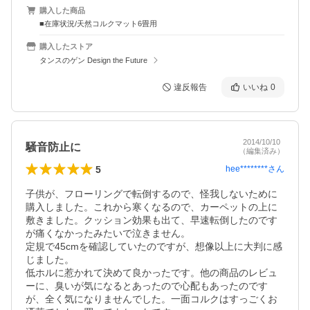
購入した商品
■在庫状況/天然コルクマット6畳用
購入したストア
タンスのゲン Design the Future
違反報告
いいね
0
2014/10/10
騒音防止に
（編集済み）
5
hee********
さん
子供が、フローリングで転倒するので、怪我しないために
購入しました。これから寒くなるので、カーペットの上に
敷きました。クッション効果も出て、早速転倒したのです
が痛くなかったみたいで泣きません。

定規で45cmを確認していたのですが、想像以上に大判に感
じました。

低ホルに惹かれて決めて良かったです。他の商品のレビュ
ーに、臭いが気になるとあったので心配もあったのです
が、全く気になりませんでした。一面コルクはすっごくお