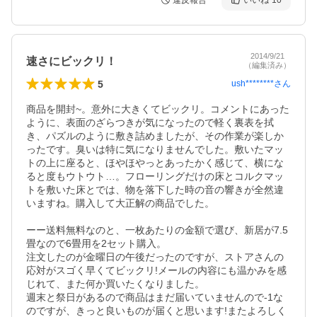
違反報告
いいね
10
2014/9/21
速さにビックリ！
（編集済み）
5
ush********
さん
商品を開封~。意外に大きくてビックリ。コメントにあった
ように、表面のざらつきが気になったので軽く裏表を拭
き、パズルのように敷き詰めましたが、その作業が楽しか
ったです。臭いは特に気になりませんでした。敷いたマッ
トの上に座ると、ほやほやっとあったかく感じて、横にな
ると度もウトウト…。フローリングだけの床とコルクマッ
トを敷いた床とでは、物を落下した時の音の響きが全然違
いますね。購入して大正解の商品でした。

ーー送料無料なのと、一枚あたりの金額で選び、新居が7.5
畳なので6畳用を2セット購入。

注文したのが金曜日の午後だったのですが、ストアさんの
応対がスゴく早くてビックリ!メールの内容にも温かみを感
じれて、また何か買いたくなりました。

週末と祭日があるので商品はまだ届いていませんので-1な
のですが、きっと良いものが届くと思います!またよろしく