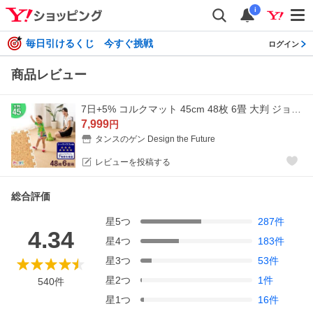
i
毎日引けるくじ 今すぐ挑戦
ログイン
商品レビュー
7日+5% コルクマット 45cm 48枚 6畳 大判 ジョイントマット コルク 厚手 床暖房対応 サイドパーツ付き フロアマット クッションマット パズルマット
7,999
円
タンスのゲン Design the Future
レビューを投稿する
総合評価
星
5
つ
287
件
4.34
星
4
つ
183
件
星
3
つ
53
件
星
2
つ
1
件
540
件
星
1
つ
16
件