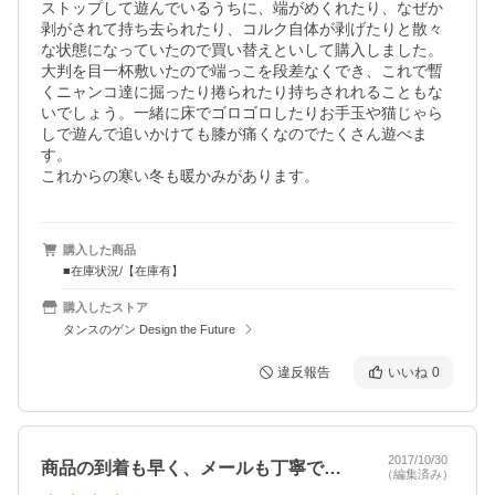
ストップして遊んでいるうちに、端がめくれたり、なぜか
剥がされて持ち去られたり、コルク自体が剥げたりと散々
な状態になっていたので買い替えといして購入しました。

大判を目一杯敷いたので端っこを段差なくでき、これで暫
くニャンコ達に掘ったり捲られたり持ちされれることもな
いでしょう。一緒に床でゴロゴロしたりお手玉や猫じゃら
しで遊んで追いかけても膝が痛くなのでたくさん遊べま
す。

これからの寒い冬も暖かみがあります。
購入した商品
■在庫状況/【在庫有】
購入したストア
タンスのゲン Design the Future
違反報告
いいね
0
2017/10/30
商品の到着も早く、メールも丁寧で良かっ…
（編集済み）