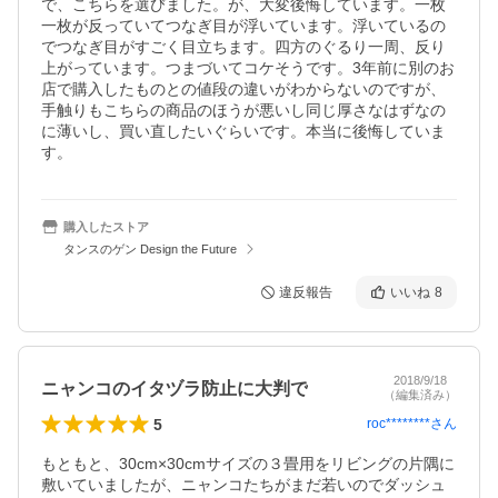
で、こちらを選びました。が、大変後悔しています。一枚
一枚が反っていてつなぎ目が浮いています。浮いているの
でつなぎ目がすごく目立ちます。四方のぐるり一周、反り
上がっています。つまづいてコケそうです。3年前に別のお
店で購入したものとの値段の違いがわからないのですが、
手触りもこちらの商品のほうが悪いし同じ厚さなはずなの
に薄いし、買い直したいぐらいです。本当に後悔していま
す。
購入したストア
タンスのゲン Design the Future
違反報告
いいね
8
2018/9/18
ニャンコのイタヅラ防止に大判で
（編集済み）
5
roc********
さん
もともと、30cm×30cmサイズの３畳用をリビングの片隅に
敷いていましたが、ニャンコたちがまだ若いのでダッシュ