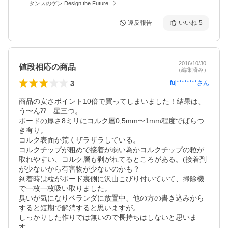
タンスのゲン Design the Future
違反報告
いいね
5
2016/10/30
値段相応の商品
（編集済み）
3
fuj********
さん
商品の安さポイント10倍で買ってしまいました！結果は、
う〜ん⁇…星三つ。

ボードの厚さ8ミリにコルク層0,5mm〜1mm程度でばらつ
き有り。

コルク表面か荒くザラザラしている。

コルクチップが粗めで接着が弱い為かコルクチップの粒が
取れやすい、コルク層も剥がれてるところがある。(接着剤
が少ないから有害物が少ないのかも？

到着時は粒がボード裏側に沢山こびり付いていて、掃除機
で一枚一枚吸い取りました。

臭いが気になりベランダに放置中、他の方の書き込みから
すると短期で解消すると思いますが。

しっかりした作りでは無いので長持ちはしないと思いま
す。