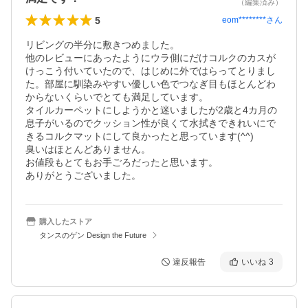
（編集済み）
5
eom********
さん
リビングの半分に敷きつめました。

他のレビューにあったようにウラ側にだけコルクのカスが
けっこう付いていたので、はじめに外ではらってとりまし
た。部屋に馴染みやすい優しい色でつなぎ目もほとんどわ
からないくらいでとても満足しています。

タイルカーペットにしようかと迷いましたが2歳と4カ月の
息子がいるのでクッション性が良くて水拭きできれいにで
きるコルクマットにして良かったと思っています(^^)

臭いはほとんどありません。

お値段もとてもお手ごろだったと思います。

ありがとうございました。
購入したストア
タンスのゲン Design the Future
違反報告
いいね
3