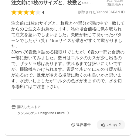
2017/10/20
注文前に1枚のサイズと、枚数と○○畳分…
（編集済み）
4
削除されたYahoo! JAPAN ID
注文前に1枚のサイズと、枚数と○○畳分が頭の中で一致して
からのご注文をお薦めします。私の場合価格に気を取られ
て注文を急いでしまいました。失敗が転じて良かったパタ
ーンでしたが（笑）45㎝サイズが敷きやすくて助かりまし
た。

30cmで6畳敷き詰める段取りでしたが、6畳の一部と台所の
一部に敷いてみました。数日はコルクのカスが少し出るの
で、ザラザラ感はあります。慣れるまでは扱いにくいです
が、掃除機もかけられます。素足で歩いてほんのり暖か味
があるので、足元が冷える場所に敷くのも良いかと思いま
す。水洗いしましたがコルクの色水が出ますので、水を切
る場所にはご注意下さい。
購入したストア
タンスのゲン Design the Future
違反報告
いいね
2