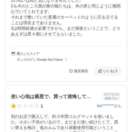
1の匂いは殆ど気になりませんでした。

2も今のところ我が家の猫たちは、木の床と同じように無関
心でいてくれてます。

それまで敷いていた普通のカーペットのように爪を立てる
ことは現在までありません。

3は時間経過が必要ですから、まだ保留ということで、とり
あえずは星４個にさせてもらいました。
購入したストア
タンスのゲン Design the Future
違反報告
いいね
3
2017/12/10
使い心地は最悪で、買って後悔しています。
（編集済み）
1
kur********
さん
別のお店で購入して、約３年間コルクマットを使いまし
た。小さい子供がいるので、まだまだ使い続けたくて、買
い替えを検討、低ホルムであり床暖使用可能ということ