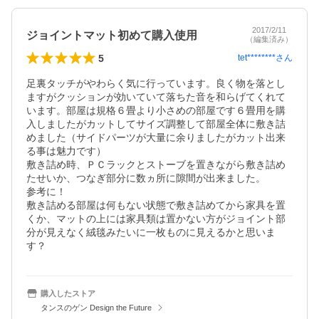
2017/2/11
ジョイントマット初めて購入使用
（編集済み）
5
tet********
さん
足裏タッチがやわらく気に行っています。良く物を落とし
ますがクッションが効いていて落ちた音を和らげてくれて
います。部屋は規格６畳より小さめの部屋です６畳用を購
入しましたがカットしてサイズ調整して部屋全体に敷き詰
めました（サイドパーツが大量に余りましたがカット出来
る事は魅力です）

敷き詰め時、ＰＣラックとストーブを置きながら敷き詰め
たせいか、つなぎ部分に数ヵ所に隙間が出来ました。

参考に！

敷き詰める部屋は何もない状態で敷き詰めてから家具を置
くか、マットの上には家具類は置かない方がジョイント部
分が見えなく絨毯みたいに一枚ものに見えるかと思いま
す？
購入したストア
タンスのゲン Design the Future