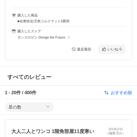
購入した商品
■在庫状況/天然コルクマット6畳用
購入したストア
タンスのゲン Design the Future
違反報告
いいね
0
すべてのレビュー
1
-
20
件 /
400
件
おすすめ順
星の数
2018/1/31
大人二人とワンコ 1階角部屋11度寒い
（編集済み）