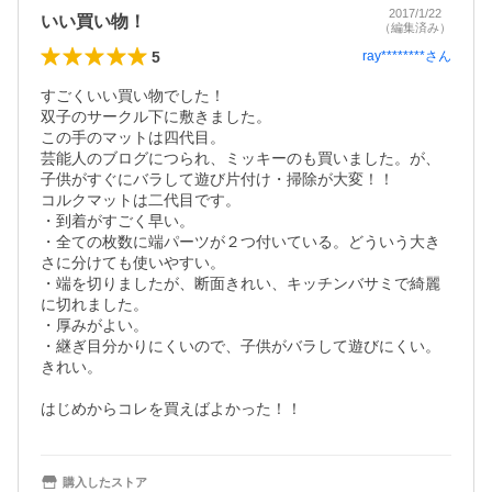
2017/1/22
いい買い物！
（編集済み）
5
ray********
さん
すごくいい買い物でした！

双子のサークル下に敷きました。

この手のマットは四代目。

芸能人のブログにつられ、ミッキーのも買いました。が、
子供がすぐにバラして遊び片付け・掃除が大変！！

コルクマットは二代目です。

・到着がすごく早い。

・全ての枚数に端パーツが２つ付いている。どういう大き
さに分けても使いやすい。

・端を切りましたが、断面きれい、キッチンバサミで綺麗
に切れました。

・厚みがよい。

・継ぎ目分かりにくいので、子供がバラして遊びにくい。
きれい。

はじめからコレを買えばよかった！！
購入したストア