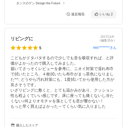
タンスのゲン Design the Future
違反報告
いいね
2
2017/11/6
リビングに
（編集済み）
5
mis********
さん
こどもがドタバタするので少しでも音を吸収すれば…と評
価がよかったので購入してみました。

届いてさっそくレビューを参考に、ニオイ対策で濡れ布巾
で拭いたところ、４枚拭いたら布巾がまっ茶色になりまし
た^^; どうやら汚れ対策にも、1度拭いてから使用した方が
良さそうです。

いざリビングに敷くと、とても温かみがあり、クッション
性も程よくていい感じです。床に座っても痛くないし冷た
くない♪何よりオモチャを落としても音が響かない！

もっと早く買えばよかった～てくらい気に入りました
購入したストア