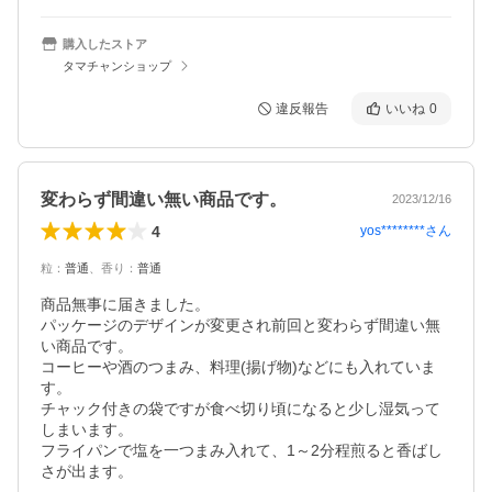
購入したストア
タマチャンショップ
違反報告
いいね
0
変わらず間違い無い商品です。
2023/12/16
4
yos********
さん
粒
：
普通
、
香り
：
普通
商品無事に届きました。

パッケージのデザインが変更され前回と変わらず間違い無
い商品です。

コーヒーや酒のつまみ、料理(揚げ物)などにも入れていま
す。

チャック付きの袋ですが食べ切り頃になると少し湿気って
しまいます。

フライパンで塩を一つまみ入れて、1～2分程煎ると香ばし
さが出ます。