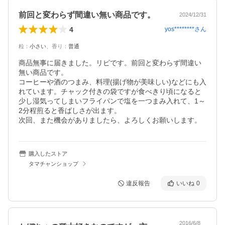
前回と変わらず間違い無い商品です。
2024/12/31
4
yos********
さん
粒
：
小さい
、
香り
：
普通
商品無事に届きました。リピです。前回と変わらず間違い
無い商品です。

コーヒーや酒のつまみ、料理(揚げ物が美味しい)などにも入
れています。チャック付きの袋ですが食べきり頃になると

少し湿気ってしまいフライパンで塩を一つまみ入れて、1～
2分程煎ると香ばしさが出ます。

次回、また機会がありましたら、よろしくお願いします。
購入したストア
タマチャンショップ
違反報告
いいね
0
2016/6/8