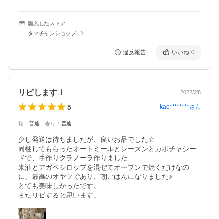
購入したストア
タマチャンショップ
違反報告
いいね
0
リピします！
2022/2/8
5
kao********
さん
粒
：
普通
、
香り
：
普通
少し発送は待ちましたが、良いお品でした☆

同梱してもらったオートミールとレーズンとカボチャシー
ドで、手作りグラノーラ作りました！

米油とアガベシロップを混ぜてオーブンで焼くだけなの
に、最高のオヤツであり、朝ごはんになりました♪

とても美味しかったです。

またリピすると思います。