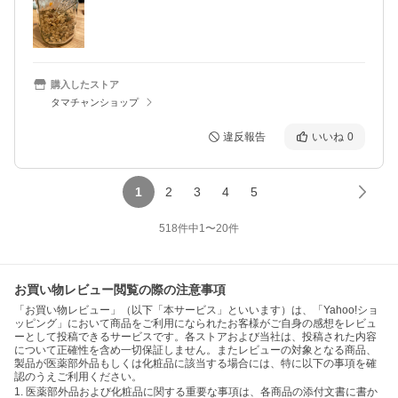
購入したストア
タマチャンショップ
違反報告
いいね
0
1
2
3
4
5
518
件中
1
〜
20
件
お買い物レビュー閲覧の際の注意事項
「お買い物レビュー」（以下「本サービス」といいます）は、「Yahoo!ショ
ッピング」において商品をご利用になられたお客様がご自身の感想をレビュ
ーとして投稿できるサービスです。各ストアおよび当社は、投稿された内容
について正確性を含め一切保証しません。またレビューの対象となる商品、
製品が医薬部外品もしくは化粧品に該当する場合には、特に以下の事項を確
認のうえご利用ください。
1. 医薬部外品および化粧品に関する重要な事項は、各商品の添付文書に書か