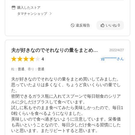
購入したストア
タマチャンショップ
違反報告
いいね
0
夫が好きなのでそれなりの量をまとめ買い…
2022/4/27
4
yjj********
さん
粒
：
普通
、
香り
：
普通
夫が好きなのでそれなりの量をまとめ買いしてみました。
思っていたよりは多くなく、ちょうど良いくらいの量でし
た。

密閉できるガラス瓶に入れてスプーンで毎日朝食のシリア
ルに少しだけプラスして食べています。

試しに私もそのまま食べてみたら美味しかったので、毎日1
0粒くらいを食べるようになりました。

美味しいので食べ過ぎないように注意しています。栄養価
も高いということなので、毎日少しだけ食べる習慣にした
いと思います。またリピートすると思います。