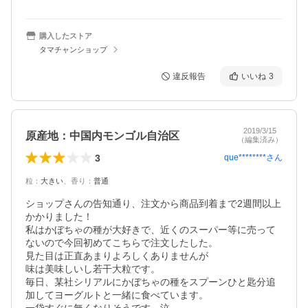
購入したストア
タマチャンショップ
違反報告
いいね
3
2019/3/15
原産地：中国内モンゴル自治区
（編集済み）
3
que********
さん
粒
：
大きい
、
香り
：
普通
ショップさんの告知通り、注文から商品到着まで2週間以上
かかりました！

私はかぼちゃの種が大好きで、近くのスーパー等に売って
ないので今回初めてこちらで注文したした。

見た目は正直あまりよろしくありませんが

味は美味しいし若干大粒です。

毎日、某社シリアルにかぼちゃの種をスプーンひと匙分追
加してヨーグルトと一緒に食べています。
