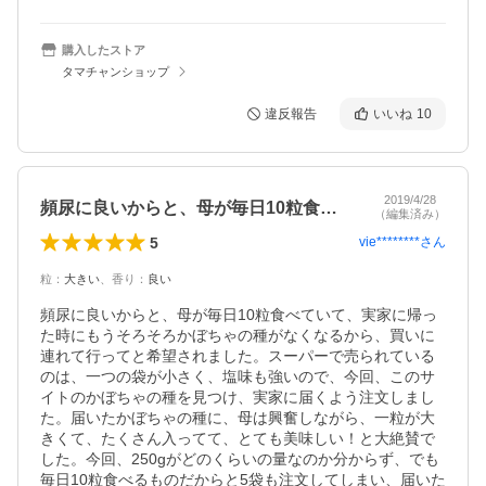
購入したストア
タマチャンショップ
違反報告
いいね
10
2019/4/28
頻尿に良いからと、母が毎日10粒食べて…
（編集済み）
5
vie********
さん
粒
：
大きい
、
香り
：
良い
頻尿に良いからと、母が毎日10粒食べていて、実家に帰っ
た時にもうそろそろかぼちゃの種がなくなるから、買いに
連れて行ってと希望されました。スーパーで売られている
のは、一つの袋が小さく、塩味も強いので、今回、このサ
イトのかぼちゃの種を見つけ、実家に届くよう注文しまし
た。届いたかぼちゃの種に、母は興奮しながら、一粒が大
きくて、たくさん入ってて、とても美味しい！と大絶賛で
した。今回、250gがどのくらいの量なのか分からず、でも
毎日10粒食べるものだからと5袋も注文してしまい、届いた