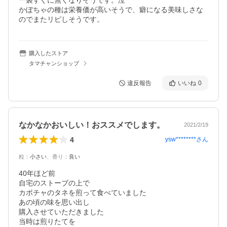
一袋すぐに無くなりそうです。泣

かぼちゃの種は栄養価が高いそうで、癖になる美味しさな
のでまたリピしそうです。
購入したストア
タマチャンショップ
違反報告
いいね
0
なかなかおいしい！おススメでします。
2021/2/19
4
ysw********
さん
粒
：
小さい
、
香り
：
良い
40年ほど前

自宅のストーブの上で

カボチャのタネを煎って食べていました

あの頃の味を思い出し

購入させていただきました

当時は煎りたてを
