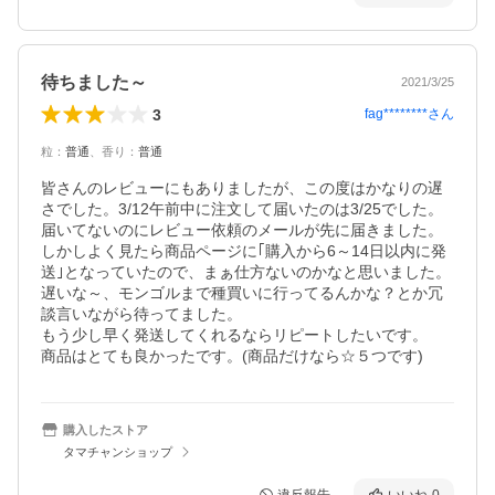
待ちました～
2021/3/25
3
fag********
さん
粒
：
普通
、
香り
：
普通
皆さんのレビューにもありましたが、この度はかなりの遅
さでした。3/12午前中に注文して届いたのは3/25でした。
届いてないのにレビュー依頼のメールが先に届きました。

しかしよく見たら商品ページに｢購入から6～14日以内に発
送｣となっていたので、まぁ仕方ないのかなと思いました。

遅いな～、モンゴルまで種買いに行ってるんかな？とか冗
談言いながら待ってました。

もう少し早く発送してくれるならリピートしたいです。

商品はとても良かったです。(商品だけなら☆５つです)
購入したストア
タマチャンショップ