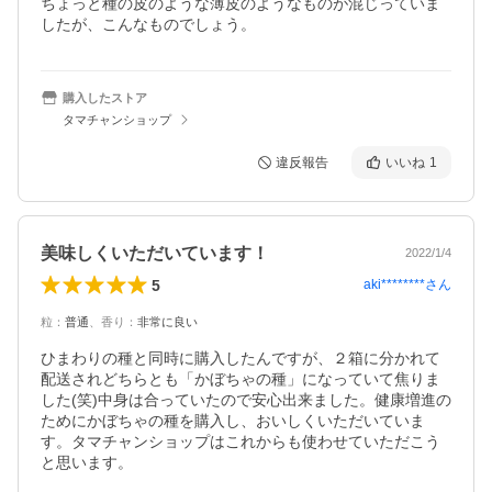
ちょっと種の皮のような薄皮のようなものが混じっていま
したが、こんなものでしょう。
購入したストア
タマチャンショップ
違反報告
いいね
1
美味しくいただいています！
2022/1/4
5
aki********
さん
粒
：
普通
、
香り
：
非常に良い
ひまわりの種と同時に購入したんですが、２箱に分かれて
配送されどちらとも「かぼちゃの種」になっていて焦りま
した(笑)中身は合っていたので安心出来ました。健康増進の
ためにかぼちゃの種を購入し、おいしくいただいていま
す。タマチャンショップはこれからも使わせていただこう
と思います。