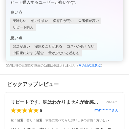
ピート購入するユーザーが多いです。
良い点
美味しい
使いやすい
保存性が高い
栄養価が高い
リピート購入
悪い点
発送が遅い
湿気ることがある
コスパが良くない
中国産に対する懸念
量が少ないと感じる
AI回答の正確性や商品の効果は保証されません（
その他の注意点
）
ピックアップレビュー
リピートです。味はわかりませんが食感が…
2026/7/9
5
myl********
さん
粒
：
普通
、
香り
：
普通
、
実際に食べてみたおいしさの評価
：
おいしい