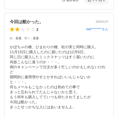
違反報告
いいね
0
今回は酷かった。
2020/12/7
2
mih********
さん
粒
：
普通
、
香り
：
普通
かぼちゃの種、ひまわりの種、松の実と同時に購入。

11月15日に購入したのに届いたのは12月6日。

同じ日に購入したミックスナッツはすぐ届いたのに

何故こんなに違うのか・・・。

例のキャンペーンで注文が多く忙しいのかもしれないけれ
ど

期間的に雇用増やすとかすればいいんじゃないか
と・・・。

何もメールもこなかったのは初めての事で

きっと忘れられてたんじゃないかと思う。

もう何年も購入してていつも待たされてましたが

今回は酷かった。

きっとせっかちな人にはあいませんよ。