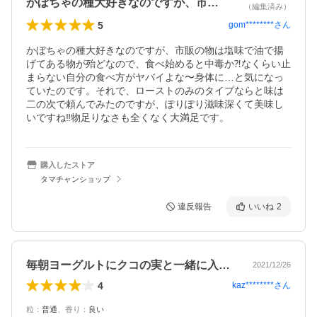
かぼちゃの種大好きなのですが、市販の物…
（編集済み）
5
gom********
さん
かぼちゃの種大好きなのですが、市販の物は塩味で油で揚
げてある物が殆どなので、食べ始めると中毒か⁈なくらい止
まらない自分の食べ方がヤバイよな〜身体に…と気になっ
ていたのです。それで、ローストのみのタイプならと味は
二の次で頼んでみたのですが、ぽりぽり滋味深くて美味し
いですね‼︎物足りなさも全くなく大満足です。
購入したストア
タマチャンショップ
違反報告
いいね
2
毎朝ヨーグルトにクコの実と一緒に入れて…
2021/12/26
4
kaz********
さん
粒
：
普通
、
香り
：
良い