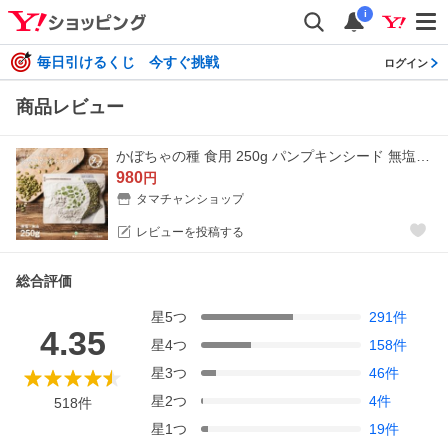
i
毎日引けるくじ 今すぐ挑戦
ログイン
商品レビュー
かぼちゃの種 食用 250g パンプキンシード 無塩 ロースト 無油 素焼き おやつ おつまみ お菓子 スーパーフード 送料無料
980
円
タマチャンショップ
レビューを投稿する
総合評価
星
5
つ
291
件
4.35
星
4
つ
158
件
星
3
つ
46
件
星
2
つ
4
件
518
件
星
1
つ
19
件