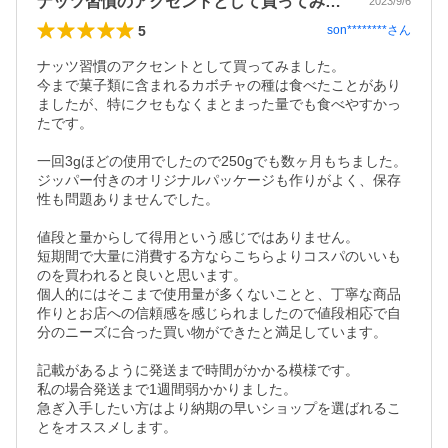
ナッツ習慣のアクセントとして買ってみま…
2023/9/6
5
son********
さん
ナッツ習慣のアクセントとして買ってみました。

今まで菓子類に含まれるカボチャの種は食べたことがあり
ましたが、特にクセもなくまとまった量でも食べやすかっ
たです。

一回3gほどの使用でしたので250gでも数ヶ月もちました。

ジッパー付きのオリジナルパッケージも作りがよく、保存
性も問題ありませんでした。

値段と量からして得用という感じではありません。

短期間で大量に消費する方ならこちらよりコスパのいいも
のを買われると良いと思います。

個人的にはそこまで使用量が多くないことと、丁寧な商品
作りとお店への信頼感を感じられましたので値段相応で自
分のニーズに合った買い物ができたと満足しています。

記載があるように発送まで時間がかかる模様です。

私の場合発送まで1週間弱かかりました。

急ぎ入手したい方はより納期の早いショップを選ばれるこ
とをオススメします。