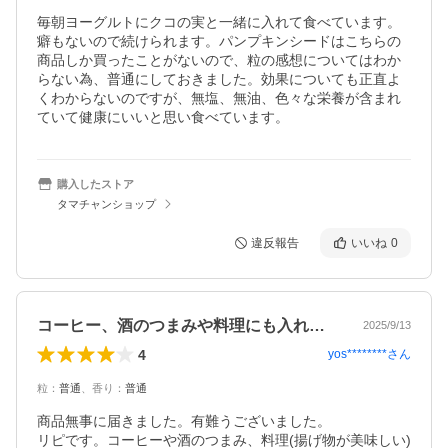
毎朝ヨーグルトにクコの実と一緒に入れて食べています。
癖もないので続けられます。パンプキンシードはこちらの
商品しか買ったことがないので、粒の感想についてはわか
らない為、普通にしておきました。効果についても正直よ
くわからないのですが、無塩、無油、色々な栄養が含まれ
ていて健康にいいと思い食べています。
購入したストア
タマチャンショップ
違反報告
いいね
0
コーヒー、酒のつまみや料理にも入れます。
2025/9/13
4
yos********
さん
粒
：
普通
、
香り
：
普通
商品無事に届きました。有難うございました。

リピです。コーヒーや酒のつまみ、料理(揚げ物が美味しい)