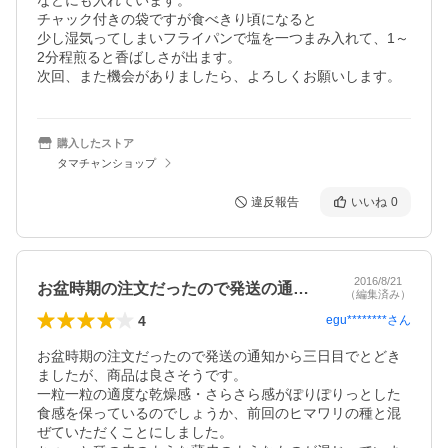
などにも入れています。

チャック付きの袋ですが食べきり頃になると

少し湿気ってしまいフライパンで塩を一つまみ入れて、1～
2分程煎ると香ばしさが出ます。

次回、また機会がありましたら、よろしくお願いします。
購入したストア
タマチャンショップ
違反報告
いいね
0
2016/8/21
お盆時期の注文だったので発送の通知から…
（編集済み）
4
egu********
さん
お盆時期の注文だったので発送の通知から三日目でとどき
ましたが、商品は良さそうです。

一粒一粒の適度な乾燥感・さらさら感がぽりぽりっとした
食感を保っているのでしょうか、前回のヒマワリの種と混
ぜていただくことにしました。
