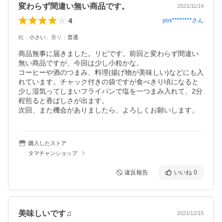
変わらず間違い無い商品です。
2021/11/14
4
yos********
さん
粒
：
小さい
、
香り
：
普通
商品無事に届きました。リピです。前回と変わらず間違い
無い商品ですが、今回は少し小粒かな。

コーヒーや酒のつまみ、料理(揚げ物が美味しい)などにも入
れています。チャック付きの袋ですが食べきり頃になると

少し湿気ってしまいフライパンで塩を一つまみ入れて、2分
程煎ると香ばしさが出ます。

次回、また機会がありましたら、よろしくお願いします。
購入したストア
タマチャンショップ
違反報告
いいね
0
美味しいです♫
2021/12/15