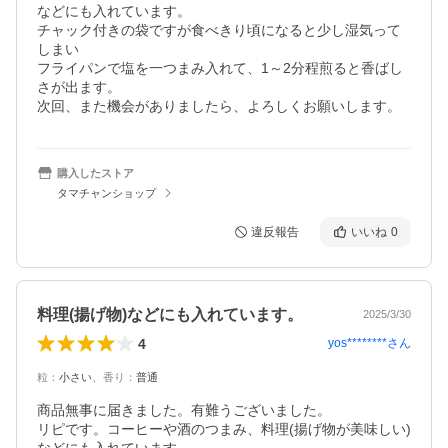
などにも入れています。

チャック付きの袋ですが食べきり頃になると少し湿気って
しまい

フライパンで塩を一つまみ入れて、1～2分程煎ると香ばし
さが出ます。

次回、また機会がありましたら、よろしくお願いします。
購入したストア
タマチャンショップ
違反報告
いいね
0
料理(揚げ物)などにも入れています。
2025/3/30
4
yos********
さん
粒
：
小さい
、
香り
：
普通
商品無事に届きました。有難うございました。

リピです。コーヒーや酒のつまみ、料理(揚げ物が美味しい)