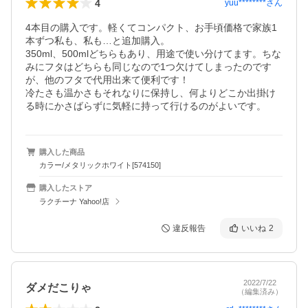
4
yuu********
さん
4本目の購入です。軽くてコンパクト、お手頃価格で家族1
本ずつ私も、私も…と追加購入。

350ml、500mlどちらもあり、用途で使い分けてます。ちな
みにフタはどちらも同じなので1つ欠けてしまったのです
が、他のフタで代用出来て便利です！

冷たさも温かさもそれなりに保持し、何よりどこか出掛け
る時にかさばらずに気軽に持って行けるのがよいです。
購入した商品
カラー/メタリックホワイト[574150]
購入したストア
ラクチーナ Yahoo!店
違反報告
いいね
2
2022/7/22
ダメだこりゃ
（編集済み）