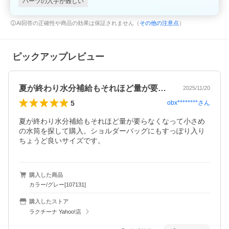
パーツの入手が難しい
AI回答の正確性や商品の効果は保証されません（
その他の注意点
）
ピックアップレビュー
夏が終わり水分補給もそれほど量が要らな…
2025/11/20
5
obx********
さん
夏が終わり水分補給もそれほど量が要らなくなって小さめ
の水筒を探して購入。ショルダーバッグにもすっぽり入り
ちょうど良いサイズです。
購入した商品
カラー/グレー[107131]
購入したストア
ラクチーナ Yahoo!店