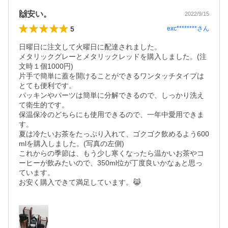
🙌安い。
2022/9/15
5
exc********
さん
日曜日に注文して火曜日に配達されました。

メタリックグレーとメタリックレッドを購入しました。(注
文時１個1000円)

片手で簡単に蓋を開けることができるワンタッチタイプは
とても便利です。

パッキンやパーツは簡単に分解できるので、しっかり洗え
て衛生的です。

保温保冷のどちらにも使用できるので、一年中愛用できま
す。

夏は冷たいお茶をたっぷり入れて、ゴクゴク飲めるよう600
mlを購入しました。(写真の左側)

これからの季節は、もう少し寒くなったら温かいお茶やコ
ーヒーが飲みたいので、350ml位が丁度良いかなぁと思っ
ています。

お安く購入できて満足しています。😹
