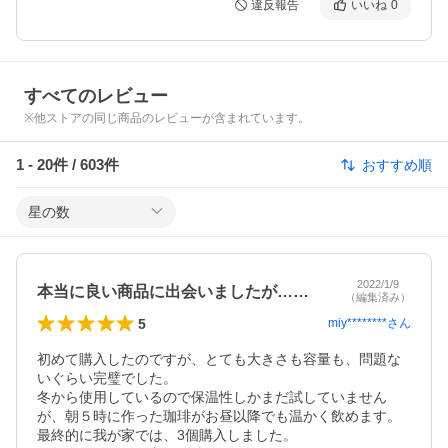
違反報告
いいね
0
すべてのレビュー
※他ストアの同じ商品のレビューが含まれています。
1
-
20
件 /
603
件
おすすめ順
星の数
2022/1/9
本当に良い商品に出会いましたが…その結果
（編集済み）
5
miy********
さん
初めて購入したのですが、とても大きさも容量も、問題な
いぐらい完璧でした。

冬から使用しているので保温性しかまだ試していません
が、朝５時に作った珈琲がお昼以降でも温かく飲めます。
最終的に我が家では、3個購入しました。
