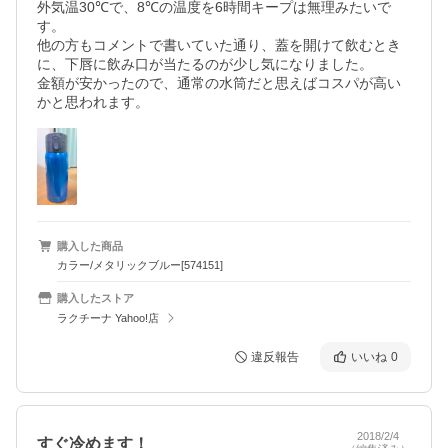
外気温30℃で、8℃の温度を6時間キープは無理みたいで
す。

他の方もコメントで書いていた通り、蓋を開けて飲むとき
に、下唇に飲み口が当たるのが少し気になりました。

金額が安かったので、通常の水筒だと思えばコスパが高い
購入した商品
カラー/メタリックブルー[574151]
購入したストア
ラクチーナ Yahoo!店
違反報告
いいね
0
2018/2/4
すぐ冷めます！