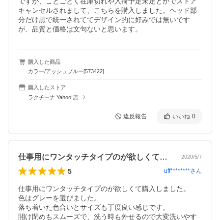
ですが、ことごとく在庫切れや入荷予定未定とかでストア
キャンセルされまして、こちらを購入しました。ヘッド部
分だけ黒で統一されててデザイン的に好みでは無いです
が、品質と価格は文句ないと思います。
購入した商品
カラー/アッシュブルー[573422]
購入したストア
ラクチーナ Yahoo!店
違反報告
いいね
0
仕事用にワンタッチタイプのが欲しくて購…
2020/5/7
5
uff********
さん
仕事用にワンタッチタイプのが欲しくて購入しました。

色はグレーを選びました。

落ち着いた色合いとサイズも丁度良い感じです。

開け閉めもスムーズで、洗う時も外せるので大変洗いやす