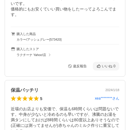
いです。

価格的にもお安くていい買い物をしたーってよろこんでま
す。
購入した商品
カラー/アッシュグレー[573420]
購入したストア
ラクチーナ Yahoo!店
違反報告
いいね
0
保温バッチリ
2024/1/18
5
xea********
さん
近場のお店よりも安価で、保温も6時間くらいは問題ないで
す。中身が少ないと冷めるのも早いですが、沸騰のお湯を
満タンにしておけば8時間くらいは80度以上ありそうなので
(正確には測ってませんが)赤ちゃんのミルク作りに重宝して