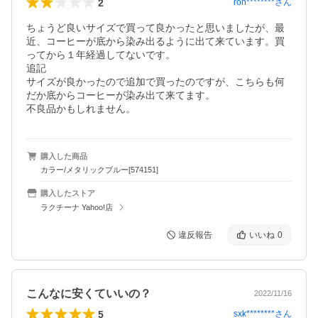
2
ron********
さん
ちょうど良いサイズで買って良かったと思いましたが、最
近、コーヒーが底から染み出るように出て来ています。買
ってから１年経過してないです。

追記

サイズが良かったので追加で買ったのですが、こちらも何
だか底からコーヒーが染み出て来てます。

不良品かもしれません。
購入した商品
カラー/メタリックブルー[574151]
購入したストア
ラクチーナ Yahoo!店
違反報告
いいね
0
こんなに安くていいの？
2022/11/16
5
sxk********
さん