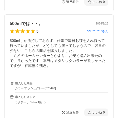
違反報告
いいね
0
500mlでは・・。
2024/1/23
5
snr********
さん
500mlしか所持しておらず、仕事で毎日お茶を入れ持って
行っていましたが、どうしても残ってしまうので、容量の
少ない、こちらの商品を購入しました。

　近所のホームセンターとかより、お安く購入出来たの
で、良かったです。本当はメタリックカラーが欲しかった
ですが、在庫無く残念。
購入した商品
カラー/アッシュグレー[573420]
購入したストア
ラクチーナ Yahoo!店
違反報告
いいね
0