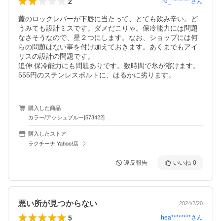
2
rd_********
さん
蓋のロックレバーが下唇に当たって、とても飲み辛い。ど
うみても設計ミスです。ダメだこりゃ。保冷能力には問題
なさそうなので、星２つにします。なお、ショップには何
らの問題はない事を付け加えておきます。あくまでもアイ
リスの設計の問題です。

追伸:保冷能力にも問題ありです。数時間で氷が溶けます。
555円のステンレスボルトに、はるかに劣ります。
購入した商品
カラー/アッシュブルー[573422]
購入したストア
ラクチーナ Yahoo!店
違反報告
いいね
0
悪い所が見つからない
2024/2/20
5
hea********
さん