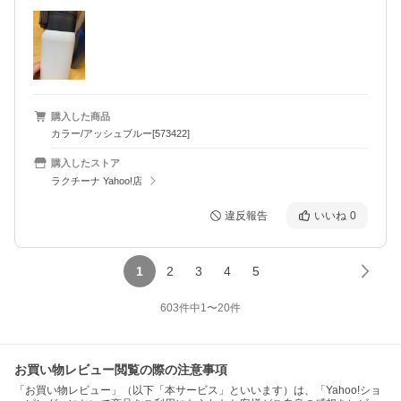
購入した商品
カラー/アッシュブルー[573422]
購入したストア
ラクチーナ Yahoo!店
違反報告
いいね
0
1
2
3
4
5
603
件中
1
〜
20
件
お買い物レビュー閲覧の際の注意事項
「お買い物レビュー」（以下「本サービス」といいます）は、「Yahoo!ショ