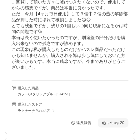
…閲覧して頂いた方々に嘘はつきたくないので、使用して
からの感想ですが、商品は本当に良かったです。

ただ…今月【4ヶ月毎日使用】して３個中２個の蓋の解除部
品が押した時に壊れて破損しました😅😅

とても残念ですが、残りの1個もいつ同じ現象になるかは時
間の問題です💦

本当は長く使いたかったのですが、別途蓋の部分だけを購
入出来ないので残念ですが諦めます。

この現象は私が購入したものだけがハズレ商品だっただけ
かも知れませんが、購入される際は少し気にしておいた方
が良いかもです。本当に残念ですが、今までありがとうご
ざいました。
購入した商品
カラー/メタリックブルー[574151]
購入したストア
ラクチーナ Yahoo!店
違反報告
いいね
20