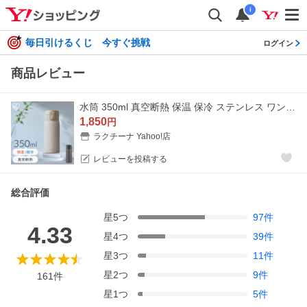
i
毎日引けるくじ 今すぐ挑戦
ログイン
商品レビュー
水筒 350ml 真空断熱 保温 保冷 ステンレス ワンタッチ 直飲み 通勤 通学 スポーツドリンク 対応 マグボトル アイリスオーヤマ SKB-O350 *
1,850
円
ラクチーナ Yahoo!店
レビューを投稿する
総合評価
星
5
つ
97
件
4.33
星
4
つ
39
件
星
3
つ
11
件
星
2
つ
9
件
161
件
星
1
つ
5
件