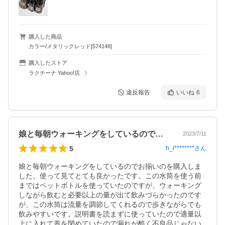
購入した商品
カラー/メタリックレッド[574148]
購入したストア
ラクチーナ Yahoo!店
違反報告
いいね
6
娘と毎朝ウォーキングをしているのでお揃…
2023/7/11
5
h_i********
さん
娘と毎朝ウォーキングをしているのでお揃いのを購入しま
した。使って見てとても良かったです。この水筒を使う前
まではペットボトルを使っていたのですが、ウォーキング
しながら飲むと必要以上の量が出て飲みづらかったのです
が、この水筒は流量を調節してくれるので歩きながらでも
飲みやすいです。説明書を読まずに使っていたので適量以
上に入れて蓋を閉めていたので漏れが酷く不良品じゃない