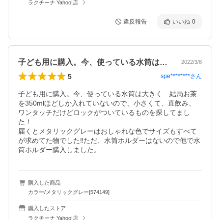
ラクチーナ Yahoo!店
違反報告
いいね
0
子ども用に購入。今、使っている水筒は大…
2022/3/8
5
spe********
さん
子ども用に購入。今、使っている水筒は大きく…結局お茶
を350mlほどしか入れていないので、小さくて、直飲み、
ワンタッチだけどロックがついているものを探してまし
た！

届くとメタリックグレーはおしゃれな色でサイズもすべて
が求めてた物でした‼︎ただ、水筒ホルダーはないので他で水
筒ホルダー購入しました。
購入した商品
カラー/メタリックグレー[574149]
購入したストア
ラクチーナ Yahoo!店