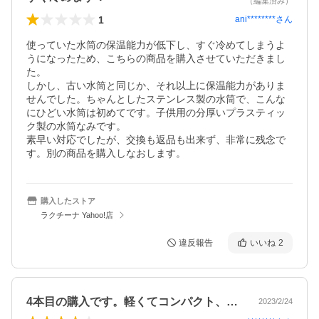
（編集済み）
1
ani********
さん
使っていた水筒の保温能力が低下し、すぐ冷めてしまうよ
うになったため、こちらの商品を購入させていただきまし
た。

しかし、古い水筒と同じか、それ以上に保温能力がありま
せんでした。ちゃんとしたステンレス製の水筒で、こんな
にひどい水筒は初めてです。子供用の分厚いプラスティッ
ク製の水筒なみです。

素早い対応でしたが、交換も返品も出来ず、非常に残念で
す。別の商品を購入しなおします。
購入したストア
ラクチーナ Yahoo!店
違反報告
いいね
2
4本目の購入です。軽くてコンパクト、お…
2023/2/24