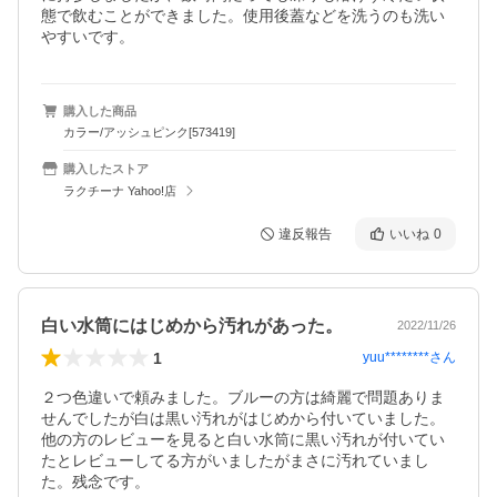
態で飲むことができました。使用後蓋などを洗うのも洗い
やすいです。
購入した商品
カラー/アッシュピンク[573419]
購入したストア
ラクチーナ Yahoo!店
違反報告
いいね
0
白い水筒にはじめから汚れがあった。
2022/11/26
1
yuu********
さん
２つ色違いで頼みました。ブルーの方は綺麗で問題ありま
せんでしたが白は黒い汚れがはじめから付いていました。
他の方のレビューを見ると白い水筒に黒い汚れが付いてい
たとレビューしてる方がいましたがまさに汚れていまし
た。残念です。