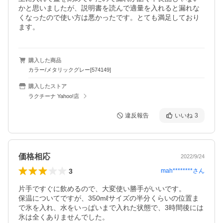
かと思いましたが、説明書を読んで適量を入れると漏れな
くなったので使い方は悪かったです。とても満足しており
ます。
購入した商品
カラー/メタリックグレー[574149]
購入したストア
ラクチーナ Yahoo!店
違反報告
いいね
3
価格相応
2022/9/24
3
mah********
さん
片手ですぐに飲めるので、大変使い勝手がいいです。

保温についてですが、350mℓサイズの半分くらいの位置ま
で氷を入れ、水をいっぱいまで入れた状態で、3時間後には
氷は全くありませんでした。
