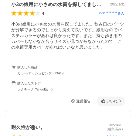
小3の娘用に小さめの水筒を探してました…
2022/1/31
4
oce********
さん
小3の娘用に小さめの水筒を探してました。飲み口のパーツ
が分解できるのでしっかり洗えて良いです。娘用なのでパ
ステルカラーがあれば良かったです。また、持ち歩き用の
カバーもなかなか合うサイズが見つからなかったので、こ
の水筒専用カバーがあればいいなと思いました。
購入した商品
カラー/アッシュピンク[573419]
購入したストア
ラクチーナ Yahoo!店
違反報告
いいね
3
2022/4/8
耐久性が悪い。
（編集済み）