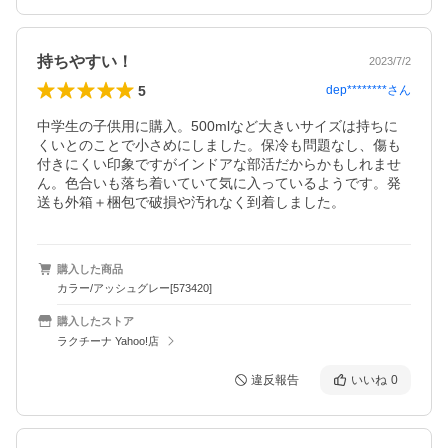
持ちやすい！
2023/7/2
5
dep********
さん
中学生の子供用に購入。500mlなど大きいサイズは持ちに
くいとのことで小さめにしました。保冷も問題なし、傷も
付きにくい印象ですがインドアな部活だからかもしれませ
ん。色合いも落ち着いていて気に入っているようです。発
送も外箱＋梱包で破損や汚れなく到着しました。
購入した商品
カラー/アッシュグレー[573420]
購入したストア
ラクチーナ Yahoo!店
違反報告
いいね
0