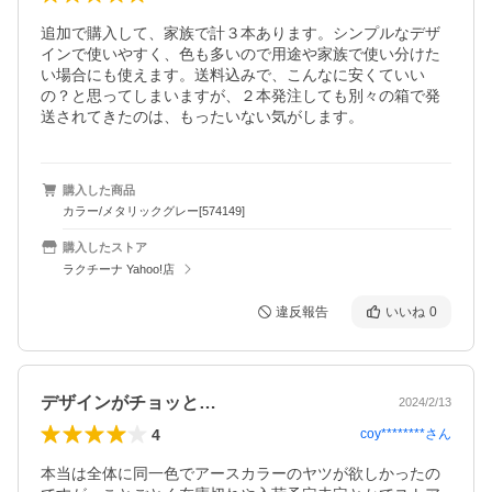
追加で購入して、家族で計３本あります。シンプルなデザ
インで使いやすく、色も多いので用途や家族で使い分けた
い場合にも使えます。送料込みで、こんなに安くていい
の？と思ってしまいますが、２本発注しても別々の箱で発
送されてきたのは、もったいない気がします。
購入した商品
カラー/メタリックグレー[574149]
購入したストア
ラクチーナ Yahoo!店
違反報告
いいね
0
デザインがチョッと…
2024/2/13
4
coy********
さん
本当は全体に同一色でアースカラーのヤツが欲しかったの