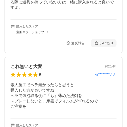
る際に道具を持っていない方は一緒に購入されると良いで
すよ。
購入したストア
宝船ヤフーショップ
違反報告
いいね
0
これ無いと大変
2026/4/4
5
kir********
さん
素人施工でヘラ無かったらと思うと

購入した方が良いですね

ヘラで気泡取る側に『も』薄めた洗剤を

スプレーしないと、摩擦でフィルムがずれるので

ご注意を
購入したストア