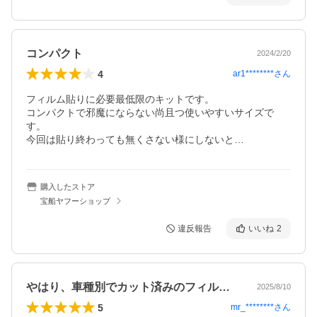
コンパクト
2024/2/20
4
ar1********
さん
フィルム貼りに必要最低限のキットです。

コンパクトで邪魔にならない尚且つ使いやすいサイズで
す。

今回は貼り終わっても無くさない様にしないと…
購入したストア
宝船ヤフーショップ
違反報告
いいね
2
やはり、車種別でカット済みのフィルムが…
2025/8/10
5
mr_********
さん