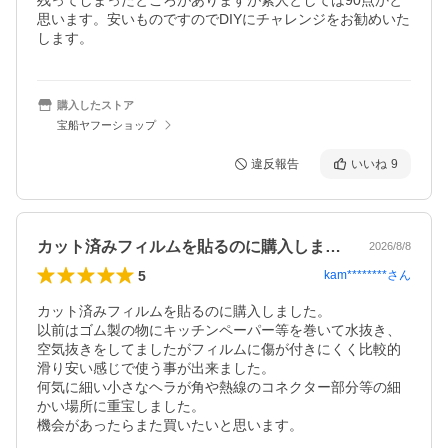
残ってしまったところがありますが素人としては90点かと
思います。安いものですのでDIYにチャレンジをお勧めいた
します。
購入したストア
宝船ヤフーショップ
違反報告
いいね
9
カット済みフィルムを貼るのに購入しまし…
2026/8/8
5
kam********
さん
カット済みフィルムを貼るのに購入しました。

以前はゴム製の物にキッチンペーパー等を巻いて水抜き、
空気抜きをしてましたがフィルムに傷が付きにくく比較的
滑り安い感じで使う事が出来ました。

何気に細い小さなヘラが角や熱線のコネクター部分等の細
かい場所に重宝しました。

機会があったらまた買いたいと思います。