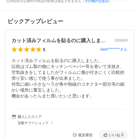
AI回答の正確性や商品の効果は保証されません（
その他の注意点
）
ピックアップレビュー
カット済みフィルムを貼るのに購入しまし…
2026/8/8
5
kam********
さん
カット済みフィルムを貼るのに購入しました。

以前はゴム製の物にキッチンペーパー等を巻いて水抜き、
空気抜きをしてましたがフィルムに傷が付きにくく比較的
滑り安い感じで使う事が出来ました。

何気に細い小さなヘラが角や熱線のコネクター部分等の細
かい場所に重宝しました。

機会があったらまた買いたいと思います。
購入したストア
宝船ヤフーショップ
違反報告
いいね
0