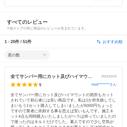
すべてのレビュー
※他ストアの同じ商品のレビューが含まれています。
1
-
20
件 /
51
件
おすすめ順
星の数
全てサンバー用にカット及びハイマウント…
2023/10/19
5
mod********
さん
全てサンバー用にカット及びハイマウントの箇所もカット
されていて初心者には良い商品です。私は1か所失敗してし
まいもう1セット購入してしまいましたが5000円ちょっと
ですので業者に依頼する事を思えば安いもんです。施工キ
ット4点も同時購入いたしましたがヘラは持っていましたの
で使ったのはキルトだけでした。素人ですので少し空気が