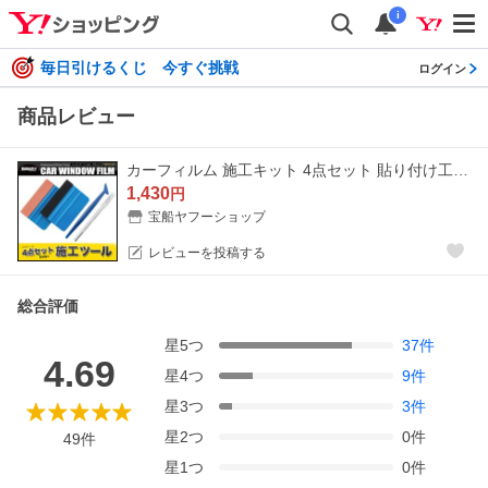
i
毎日引けるくじ 今すぐ挑戦
ログイン
商品レビュー
カーフィルム 施工キット 4点セット 貼り付け工具 へら
1,430
円
宝船ヤフーショップ
レビューを投稿する
総合評価
星
5
つ
37
件
4.69
星
4
つ
9
件
星
3
つ
3
件
星
2
つ
0
件
49
件
星
1
つ
0
件