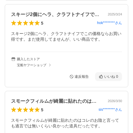
スキージ2個にヘラ、クラフトナイフでこ…
2025/3/24
5
hok********
さん
スキージ2個にヘラ、クラフトナイフでこの価格ならお買い
得です。まだ使用してませんが、いい商品です。
購入したストア
宝船ヤフーショップ
違反報告
いいね
0
スモークフィルムが綺麗に貼れたのはコレ…
2026/3/30
5
sis********
さん
スモークフィルムが綺麗に貼れたのはコレのお陰と言って
も過言では無いくらい良かった道具だったです。