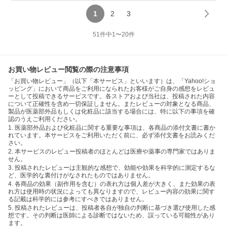
1
2
3
51
件中
1
〜
20
件
お買い物レビュー閲覧の際の注意事項
「お買い物レビュー」（以下「本サービス」といいます）は、「Yahoo!ショ
ッピング」において商品をご利用になられたお客様がご自身の感想をレビュ
ーとして投稿できるサービスです。各ストアおよび当社は、投稿された内容
について正確性を含め一切保証しません。またレビューの対象となる商品、
製品が医薬部外品もしくは化粧品に該当する場合には、特に以下の事項を確
認のうえご利用ください。
1. 医薬部外品および化粧品に関する重要な事項は、各商品の添付文書に書か
れています。本サービスをご利用いただく前に、必ず添付文書をお読みくだ
さい。
2. 本サービスのレビュー投稿者のほとんどは医療や薬事の専門家ではありま
せん。
3. 投稿されたレビューは主観的な感想で、効能や効果を科学的に測定するな
ど、医学的な裏付けがなされたものではありません。
4. 各商品の効果（副作用を含む）の表れ方は個人差が大きく、また効果の表
れ方は使用時の状況によっても異なりますので、レビュー内容の効果に関す
る記載は科学的には参考にすべきではありません。
5. 投稿されたレビューは、投稿者各自が独自の判断に基づき選び使用した感
想です。その判断は医師による診断ではないため、誤っている可能性があり
ます。