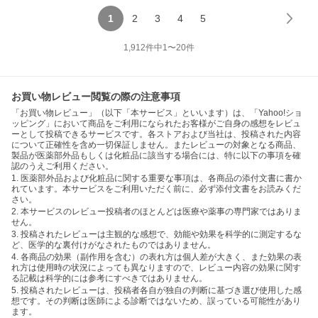
1
2
3
4
5
1,912
件中
1
〜
20
件
お買い物レビュー閲覧の際の注意事項
「お買い物レビュー」（以下「本サービス」といいます）は、「Yahoo!ショ
ッピング」において商品をご利用になられたお客様がご自身の感想をレビュ
ーとして投稿できるサービスです。各ストアおよび当社は、投稿された内容
について正確性を含め一切保証しません。またレビューの対象となる商品、
製品が医薬部外品もしくは化粧品に該当する場合には、特に以下の事項を確
認のうえご利用ください。
1. 医薬部外品および化粧品に関する重要な事項は、各商品の添付文書に書か
れています。本サービスをご利用いただく前に、必ず添付文書をお読みくだ
さい。
2. 本サービスのレビュー投稿者のほとんどは医療や薬事の専門家ではありま
せん。
3. 投稿されたレビューは主観的な感想で、効能や効果を科学的に測定するな
ど、医学的な裏付けがなされたものではありません。
4. 各商品の効果（副作用を含む）の表れ方は個人差が大きく、また効果の表
れ方は使用時の状況によっても異なりますので、レビュー内容の効果に関す
る記載は科学的には参考にすべきではありません。
5. 投稿されたレビューは、投稿者各自が独自の判断に基づき選び使用した感
想です。その判断は医師による診断ではないため、誤っている可能性があり
ます。