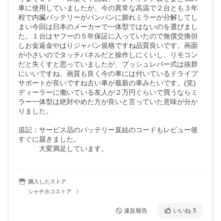
車に使用していましたが、今の異常な高温で２台とも３年
程で内臓バッテリーがパンパンに膨れミラーが分解してし
まい今回は日本のメーカーで一体型ではないのを選びまし
た。１台はヤフーの５年保証に入っていたので無償交換但
しお金返金やはりジャパン規格ですね品質良いです。画面
が小さいのでタッチパネルだと操作しにくいし、リモコン
だと失くすと思っていましたが、プッシュレバー式は抜群
にいいですね。画質も良く今の車には付いているドライブ
サポートが良いですね古い車が最新の車みたいです。(笑)

ディーラーに働いている友人が２万円ぐらいで買うならミ
ラー一体型は絶対やめた方が良いと言っていた意味が分か
りました。

追記：サービス品のバッテリー直結のコードもレビュー後
すぐに届きました。

　　　大変満足しています。
購入したストア
シャチホコストア
違反報告
いいね
5