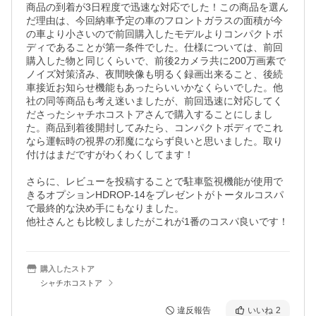
商品の到着が3日程度で迅速な対応でした！この商品を選ん
だ理由は、今回納車予定の車のフロントガラスの面積が今
の車より小さいので前回購入したモデルよりコンパクトボ
ディであることが第一条件でした。仕様については、前回
購入した物と同じくらいで、前後2カメラ共に200万画素で
ノイズ対策済み、夜間映像も明るく録画出来ること、後続
車接近お知らせ機能もあったらいいかなくらいでした。他
社の同等商品も考え迷いましたが、前回迅速に対応してく
ださったシャチホコストアさんで購入することにしまし
た。商品到着後開封してみたら、コンパクトボディでこれ
なら運転時の視界の邪魔にならず良いと思いました。取り
付けはまだですがわくわくしてます！

さらに、レビューを投稿することで駐車監視機能が使用で
きるオプションHDROP-14をプレゼントがトータルコスパ
で最終的な決め手にもなりました。

他社さんとも比較しましたがこれが1番のコスパ良いです！
購入したストア
シャチホコストア
違反報告
いいね
2