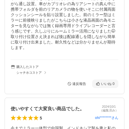
がら通し設置。車がカブリオレの為リアシートの真ん中に
携帯フォルダを前のリアカメラの物を使いそこに付属両面
クッションシールを貼り設置しました。前のミラー型はミ
ラーに前後映りましたがこちらは小さな液晶画面の為モニ
ターを見ながらでは無く録画専用ドライブレコーダーと言
う感じです。久しぶりにルームミラー活用になりました🤭
取り付け位置さえ決まれば後は配線通しを隠しながら簡単
に取り付け出来ました。耐久性などは分かりませんが期待
します。
購入したストア
シャチホコストア
違反報告
いいね
0
2024/10/1
使いやすくて大変良い商品でした。
（編集済み）
5
ohi********
さん
今までミラー一体型で中国製、インドネシア製を妻と私の