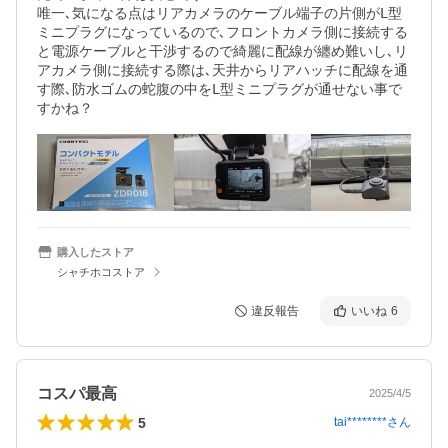
唯一､気になる点はリアカメラのケーブル端子の片側がⅬ型
ミニプラグになっているので､フロントカメラ側に接続する
と電源ケーブルと干渉するので綺麗に配線が纏め難いし､リ
アカメラ側に接続する際は､天井からリアハッチに配線を通
す際､防水ゴムの蛇腹の中をⅬ型ミニプラグが通せない事で
すかね？
購入したストア
シャチホコストア
違反報告
いいね
6
コスパ最高
2025/4/5
5
tai********
さん