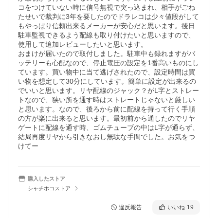
コをつけていない時に信号無視で突っ込まれ、相手がごね
たせいで裁判に3年を要したのでドラレコは少々値段がして
もやっぱり信頼出来るメーカーが安心だと思います。後日
駐車監視できるよう配線も取り付けたいと思いますので、
使用して追加レビューしたいと思います。

おまけが届いたので取付しました。駐車中も録れますがバ
ッテリーも心配なので、停止電圧の設定を1番高いものにし
ています。買い物中に当て逃げされたので、設定時間は買
い物を想定して30分にしています。簡単に設定が出来るの
でいいと思います。リヤ配線のジャック？がL字とストレー
トなので、狭い所を通す時はストレートじゃないと厳しい
と思います。なので、後ろから前に配線を持って行く手順
の方が楽に出来ると思います。最初前から通したのでリヤ
ゲートに配線を通す時、ゴムチューブの中はL字が通らず、
結局再度リヤから引きなおし無駄な手間でした。お気をつ
けてー
購入したストア
シャチホコストア
違反報告
いいね
19