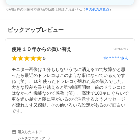
AI回答の正確性や商品の効果は保証されません（
その他の注意点
）
ピックアップレビュー
使用１０年からの買い替え
2026/7/17
5
sio********
さん
モニター画像は１分もしないうちに消えるので故障かと思
ったら最近のドラレコはこのような事になっているんです
ね（笑）、10年使ったドラレコが壊れた為の購入でした、
大きな段差を乗り越えると強制録画開始、前のドラレコに
はなかった機能なので感激（笑）、高速で100キロぐらいで
車を追い越すと隣に車がいるので注意するようメッセージ
が流れます又感動、その他いろいろ設定があるので面白い
です。
購入したストア
シャチホコストア