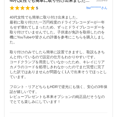
40代女性でも簡単に取り付け出来ました…
2025/4/9
5
tsu********
さん
40代女性でも簡単に取り付け出来ました。

最初に取り付けた一万円程度のドライブレコーダーが一年
もせず壊れてしまったため、ずっとドライブレコーダーを
取り付けていませんでした。子供達が免許を取得したのを
機にYouTubeや皆さんの評価を参考にこちらを購入しまし
た。

取り付けのみでしたら簡単に設置できますし、取説もきち
んと付いているので設定の仕方もわかりやすいです。

コードクランプを用意していなかったため、キレイにリア
カメラのコードを処理しきれなかったのでまだ完璧に完了
した訳ではありませんが問題なく1人で出来そうでほっとし
ています。

フロント・リアどちらもHDRで逆光にも強く、安心の3年保
証が嬉しいです。

レビュープレゼントも本来オプションの純正品だそうなの
でとても楽しみにしています！