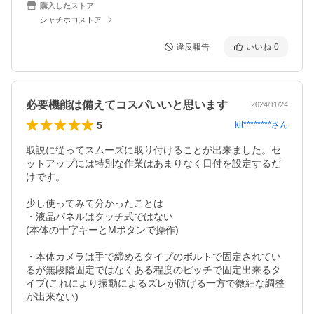
購入したストア
シャチホコストア
違反報告
いいね
0
必要機能は備えてコスパいいと思います
2024/11/24
5
kit********
さん
取説に従ってスムーズに取り付けることが出来ました。セ
ットアップには特別な作業はあまりなく日付を設定するだ
けです。

少し使ってみて分かったことは

・液晶パネルはタッチ式ではない

(本体の十字キーとMボタンで操作)

・本体カメラは手で締めるタイプのボルトで固定されてい
るが無段階固定ではなくある程度のピッチで固定出来るタ
イプ(これにより振動によるズレが防げる一方で微細な調整
が出来ない)
