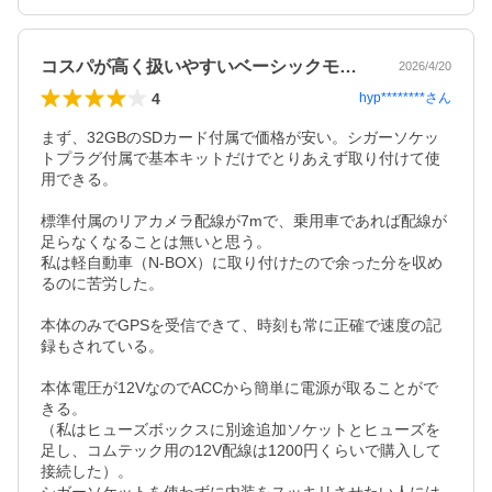
コスパが高く扱いやすいベーシックモデル
2026/4/20
4
hyp********
さん
まず、32GBのSDカード付属で価格が安い。シガーソケッ
トプラグ付属で基本キットだけでとりあえず取り付けて使
用できる。

標準付属のリアカメラ配線が7mで、乗用車であれば配線が
足らなくなることは無いと思う。

私は軽自動車（N-BOX）に取り付けたので余った分を収め
るのに苦労した。

本体のみでGPSを受信できて、時刻も常に正確で速度の記
録もされている。

本体電圧が12VなのでACCから簡単に電源が取ることがで
きる。

（私はヒューズボックスに別途追加ソケットとヒューズを
足し、コムテック用の12V配線は1200円くらいで購入して
接続した）。
