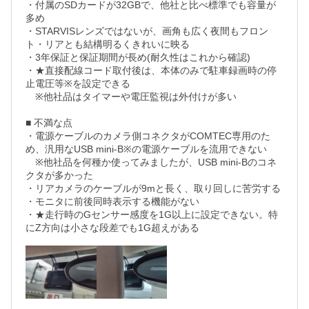
・付属のSDカードが32GBで、他社と比べ標準でも容量が
多め

・STARVISレンズではないが、画角も広く夜間もフロン
ト・リアとも結構明るくきれいに映る

・3年保証と保証期間が長め(耐久性はこれから確認)

・★直接配線コード取付後は、本体のみで駐車録画時の停
止電圧等※を設定できる

　※他社品はタイマーや電圧監視は外付けが多い

■ 不満な点

・電源ケーブルのカメラ側コネクタがCOMTEC専用のた
め、汎用なUSB mini-B※の電源ケーブルを流用できない

　※他社品を何種か使ってみましたが、USB mini-Bのコネ
クタが多かった

・リアカメラのケーブルが9mと長く、取り回しに苦労する

・モニタに前後同時表示する機能がない

・★走行時のGセンサー感度を1G以上に設定できない。特
にZ方向は小さな段差でも1G超えがある