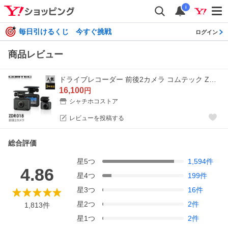
i
毎日引けるくじ 今すぐ挑戦
ログイン
商品レビュー
ドライブレコーダー 前後2カメラ コムテック ZDR018 3年保証 ノイズ対策済 フルHD高画質 GPS 駐車監視対応 常時 衝撃録画【ZDR017 後継機】
16,100
円
シャチホコストア
レビューを投稿する
総合評価
星
5
つ
1,594
件
4.86
星
4
つ
199
件
星
3
つ
16
件
星
2
つ
2
件
1,813
件
星
1
つ
2
件