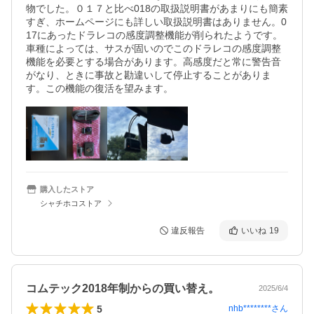
物でした。０１７と比べ018の取扱説明書があまりにも簡素
すぎ、ホームページにも詳しい取扱説明書はありません。0
17にあったドラレコの感度調整機能が削られたようです。
車種によっては、サスが固いのでこのドラレコの感度調整
機能を必要とする場合があります。高感度だと常に警告音
がなり、ときに事故と勘違いして停止することがありま
す。この機能の復活を望みます。
購入したストア
シャチホコストア
違反報告
いいね
19
コムテック2018年制からの買い替え。
2025/6/4
5
nhb********
さん