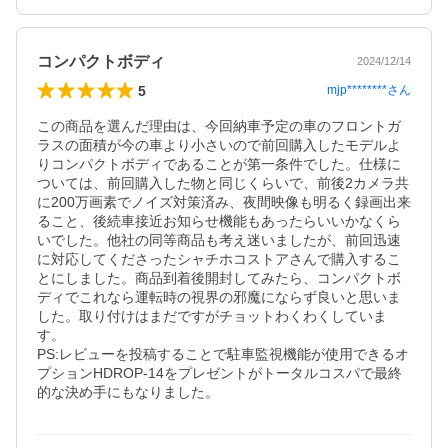
コンパクトボディ
2024/12/14
5
mjp********
さん
この商品を選んだ理由は、今回納車予定の車のフロントガ
ラスの面積が今の車より小さいので前回購入したモデルよ
りコンパクトボディであることが第一条件でした。仕様に
ついては、前回購入した物と同じくらいで、前後2カメラ共
に200万画素でノイズ対策済み、夜間映像も明るく録画出来
ること、後続車接近お知らせ機能もあったらいいかなくら
いでした。他社の同等商品も考え迷いましたが、前回迅速
に対応してくださったシャチホコストアさんで購入するこ
とにしました。商品到着後開封してみたら、コンパクトボ
ディでこれなら運転時の視界の邪魔にならず良いと思いま
した。取り付けはまだですがチョットわくわくしていま
す。

PS:レビューを投稿することで駐車監視機能が使用できるオ
プションHDROP-14をプレゼントがトータルコスパで最終
的な決め手にもなりました。