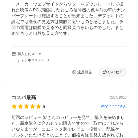
・メーカーウェブサイトからソフトをダウンロードして撮
れた映像をPCで確認したところ信号機の色や前の車のナン
バープレートは確認することが出来ました。デフォルトの
設定では昼夜の見え方は肉眼に近いものと感じました。夜
間の雷雨は肉眼で見るのと同様見づらいものでした。まと
めて言うと自然な見え方です。
購入したストア
シャチホコストア
違反報告
いいね
0
コスパ最高
2024/10/13
5
win********
さん
前回のレビュー:皆さんのレビューを見て、購入を決めまし
た。新車購入に合わせての購入ですので、取付はこれから
となりますが、コムテック製でレビュー投稿で、配線ケー
ブルをいただけるとのことで、価格も経営努力成されてお