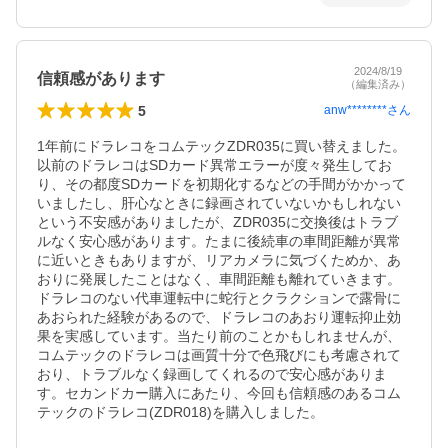
2024/8/19
信頼感があります
（編集済み）
5
anw********
さん
1年前にドラレコをコムテックZDR035に買い替えました。
以前のドラレコはSDカード異常エラーが度々発生してお
り、その都度SDカードを初期化するなどの手間がかかって
いましたし、肝心なときに録画されていないかもしれない
という不安感がありましたが、ZDR035に交換後はトラブ
ルなく安心感があります。たまに後続車の車間距離が異常
に近いときもありますが、リアカメラに気づくためか、あ
おりに発展したことはなく、車間距離も離れていきます。
ドラレコのない代車運転中に蛇行とクラクションで露骨に
あおられた経験があるので、ドラレコのあおり運転抑止効
果を実感しています。当たり前のことかもしれませんが、
コムテックのドラレコは画質十分で色飛びにも考慮されて
おり、トラブルなく録画してくれるので安心感がありま
す。セカンドカー購入にあたり、今回も信頼感のあるコム
テックのドラレコ(ZDR018)を購入しました。