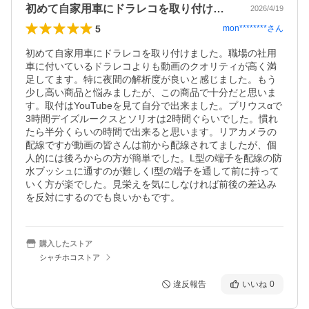
初めて自家用車にドラレコを取り付けまし…
2026/4/19
5
mon********
さん
初めて自家用車にドラレコを取り付けました。職場の社用
車に付いているドラレコよりも動画のクオリティが高く満
足してます。特に夜間の解析度が良いと感じました。もう
少し高い商品と悩みましたが、この商品で十分だと思いま
す。取付はYouTubeを見て自分で出来ました。プリウスαで
3時間デイズルークスとソリオは2時間ぐらいでした。慣れ
たら半分くらいの時間で出来ると思います。リアカメラの
配線ですが動画の皆さんは前から配線されてましたが、個
人的には後ろからの方が簡単でした。L型の端子を配線の防
水ブッシュに通すのが難しくI型の端子を通して前に持って
いく方が楽でした。見栄えを気にしなければ前後の差込み
を反対にするのでも良いかもです。
購入したストア
シャチホコストア
違反報告
いいね
0