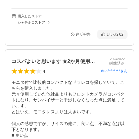
購入したストア
シャチホコストア
違反報告
いいね
62
2024/9/22
コスパよいと思います ★2か月使用後追記
（編集済み）
4
duo********
さん
モニタ付で比較的コンパクトなドラレコを探していて、こ
ちらを購入しました。

元々使用していた他社品よりもフロントカメラがコンパク
トになり、サンバイザーと干渉しなくなった点に満足して
います。

とはいえ、モニタレスよりは大きいです。

個人の感想ですが、サイズの他に、良い点、不満な点は以
下となります。

■ 良い点
