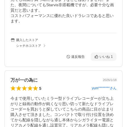
た、夜間についてもStarvis非搭載機ですが、必要十分な画
質だと思います。

コストパフォーマンスに優れた良いドラレコであると思い
ます。
購入したストア
シャチホコストア
違反報告
いいね
1
万が一の為に
2026/1/18
5
yum********
さん
今まで使用していたミラー型ドライブレコーダーが立ち上
がりと録画の動作が鈍くなり思い切って新たなドライブレ
コーダーを買おうと探していてこちらの商品に目が止まり
購入させて頂きました。コンパクトで取り付け位置を決め
てから配線を隠しながら通し本体からシガライター電源と
リアカメラ配線を通し設置完了。リアカメラ配線も隠しな