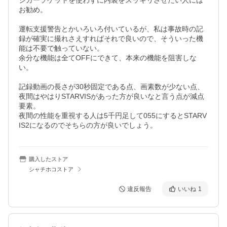
シガーソケットを使わずに内装をスッキリさせたい人には
お勧め。

運転支援警告とかいろいろ付いているが、私は事故時の記
録が確実に撮れさえすればそれで良いので、そういった機
能は不要で触っていない。

余分な機能は全てOFFにできて、本来の機能を阻害しな
い。

記録動画の長さが30秒固定である点、画素数が少ない点、
夜間はやはりSTARVISがあった方が良いなと言う点が減点
要素。

夜間の性能を重視する人は5千円足して055にするとSTARV
IS2になるのでそちらの方が良いでしょう。
購入したストア
シャチホコストア
違反報告
いいね
1