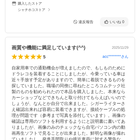
購入したストア
シャチホコストア
違反報告
いいね
0
画質や機能に満足しています(^^)
2025/11/29
5
acc********
さん
自家用車での通勤機会が増えましたので、もしものために
ドラレコを装着することにしましたが、今乗っている車は
近々手放す予定がありますので、簡単に着脱できるものを
探していました。職場の同僚に尋ねたところコムテック社
製のものを勧められたので本品を購入しました。本来なら
カーショップなどできちんと取り付けてもらえばいいので
しょうが、なんとか自分で出来ました。シガーライターさ
え確認出来れば容易に装着できますが、接続ケーブルの処
理が問題です（参考まで写真を添付しています）。画像の
確認は専用のソフトを利用するようにと説明書に書いてあ
りましたが、画像のみのチェックなら自宅パソコン内の動
画再生ソフトで見ることが出来ました。鮮明な画像が撮れ
ていましたし、発進手間取りや接近車両に対する警告な