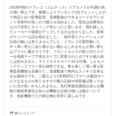
2018年制のドラレコ（コムテック）リアカメラが不調の為
の買い替えです。検索によりランキング1位でヒットしたの
で他店と比べ駐車監視、直接配線ができるコードがプレゼ
ント等条件が良いので購入を決めました。現在は在庫切れ
なので非常にタイミング良かったと思います。慣れ親しん
だメーカーで画質がアップしてるのは分かりました。前車
のナンバーも読み取れました。　操作音とナレーションが
以前の物には有りませんでした。ドラレコ不調等無いと
中々買い替えに辿り着かない物かもしれませんが買い替え
はプラスに働きそうです。フロントカメラの取り付けステ
ーを両面テープで張るタイプに変更された点ですが個人的
には好みません。マイクロＳＤカード32Ｇ付属。しかもメ
ンテナンスフリー安心材料ですね。車も新しく買い替え駐
車監視機能も必要かと。直接配線で車内もスッキリ出来る
点も期待大です。ご購入より1年間0円にてデータ復旧サー
ビスなるものが有りますので購入記録や領収書は取ってお
いた方が良いかもしれません。先行車接近継続お知らせ機
能や後続車接近お知らせ機能も以前の物には無かったで
す。他多機能でどの様な物か非常に楽しみです。
購入したストア