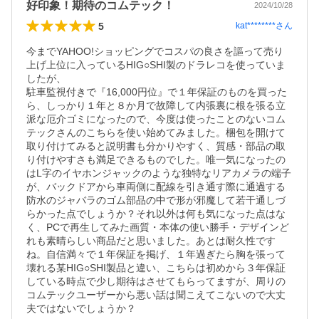
好印象！期待のコムテック！
2024/10/28
5
kat********
さん
今までYAHOO!ショッピングでコスパの良さを謳って売り
上げ上位に入っているHIG○SHI製のドラレコを使っていま
したが、

駐車監視付きで『16,000円位』で１年保証のものを買った
ら、しっかり１年と８か月で故障して内張裏に根を張る立
派な厄介ゴミになったので、今度は使ったことのないコム
テックさんのこちらを使い始めてみました。梱包を開けて
取り付けてみると説明書も分かりやすく、質感・部品の取
り付けやすさも満足できるものでした。唯一気になったの
はL字のイヤホンジャックのような独特なリアカメラの端子
が、バックドアから車両側に配線を引き通す際に通過する
防水のジャバラのゴム部品の中で形が邪魔して若干通しづ
らかった点でしょうか？それ以外は何も気になった点はな
く、PCで再生してみた画質・本体の使い勝手・デザインど
れも素晴らしい商品だと思いました。あとは耐久性です
ね。自信満々で１年保証を掲げ、１年過ぎたら胸を張って
壊れる某HIG○SHI製品と違い、こちらは初めから３年保証
している時点で少し期待はさせてもらってますが、周りの
コムテックユーザーから悪い話は聞こえてこないので大丈
夫ではないでしょうか？