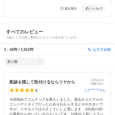
違反報告
いいね
0
すべてのレビュー
※他ストアの同じ商品のレビューが含まれています。
1
-
20
件 /
1,912
件
おすすめ順
星の数
2025/5/19
配線を隠して取付けるならリヤから
（編集済み）
5
j_s********
さん
今回初めてコムテックを購入しました。過去がユピテルの
コンパクトタイプだったためそれからするとやや大きいで
すが、リヤカメラは小さくていいと思います。32GBのSD
が最初から付いているのもいいです。10年以上前にドラレ