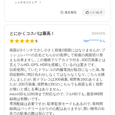
シャチホコストア
違反報告
いいね
0
とにかくコスパは最高！
2024/10/31
5
hgn********
さん
画面が2インチで少し小さく前後2画面にはなりませんが､プ
ッシュレバーの左右どちらかの長押しで前後の画面切り替
えも出来ますし､この価格でリアカメラ付き､200万画素とは
言えフルHD､GPS､HDRを搭載しているのは驚きです。

以前使用していたドラレコの内臓電池が駄目になった為､毎
回起動時に時計合わせしなくてはならなくなり､こちらを購
入しましたが､前ドラレコは300画素､視野角160ありまし
たが､200万画素､視野角139のこちらでも画質も良く視野
が狭いと感じる事はありません｡

microSDも128GBまで対応なので､フルHDでも､最長9時間
録画は有難いです｡

専用配線は必要ですが､駐車監視モードもあるので､長時間
録画はバッテリー上がりの心配はありますが､買い物等の出
先での駐車の際は安心です｡
