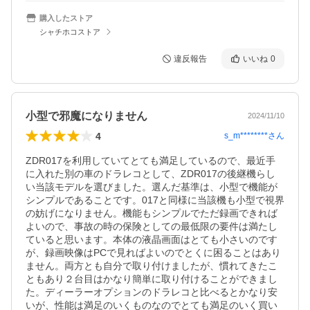
購入したストア
シャチホコストア
違反報告
いいね
0
小型で邪魔になりません
2024/11/10
4
s_m********
さん
ZDR017を利用していてとても満足しているので、最近手
に入れた別の車のドラレコとして、ZDR017の後継機らし
い当該モデルを選びました。選んだ基準は、小型で機能が
シンプルであることです。017と同様に当該機も小型で視界
の妨げになりません。機能もシンプルでただ録画できれば
よいので、事故の時の保険としての最低限の要件は満たし
ていると思います。本体の液晶画面はとても小さいのです
が、録画映像はPCで見ればよいのでとくに困ることはあり
ません。両方とも自分で取り付けましたが、慣れてきたこ
ともあり２台目はかなり簡単に取り付けることができまし
た。ディーラーオプションのドラレコと比べるとかなり安
いが、性能は満足のいくものなのでとても満足のいく買い