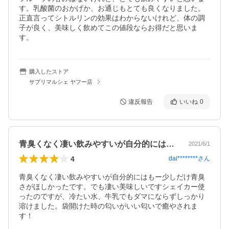
す。乳酸菌のおかげか、お通じもとても良くなりました。

正直言ってシトルリンの効果はわからないけれど、体の調
子が良く、美味しく飲めてこの値段ならお得だと思いま
す。
購入したストア
サプリマルシェ ヤフー店
違反報告
いいね
0
青臭くなく凄い飲みやすいが自分的にはも…
2021/6/1
4
dai********
さん
青臭くなく凄い飲みやすいが自分的にはもー少しだけ青臭
さがほしかったです。でも凄い美味しいですシェイカー使
ったのですが、冷たい水、牛乳でもダマにならずしっかり
溶けました。袋開けた時の匂いがいい匂いで癒やされま
す！