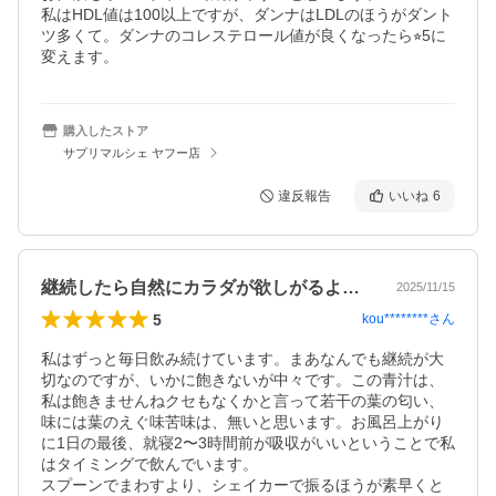
私はHDL値は100以上ですが、ダンナはLDLのほうがダント
ツ多くて。ダンナのコレステロール値が良くなったら⭐︎5に
変えます。
購入したストア
サプリマルシェ ヤフー店
違反報告
いいね
6
継続したら自然にカラダが欲しがるように
2025/11/15
5
kou********
さん
私はずっと毎日飲み続けています。まあなんでも継続が大
切なのですが、いかに飽きないが中々です。この青汁は、
私は飽きませんねクセもなくかと言って若干の葉の匂い、
味には葉のえぐ味苦味は、無いと思います。お風呂上がり
に1日の最後、就寝2〜3時間前が吸収がいいということで私
はタイミングで飲んでいます。

スプーンでまわすより、シェイカーで振るほうが素早くと