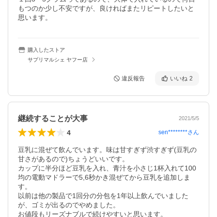
もつのか少し不安ですが、良ければまたリピートしたいと
思います。
購入したストア
サプリマルシェ ヤフー店
違反報告
いいね
2
継続することが大事
2021/5/5
4
sen********
さん
豆乳に混ぜて飲んでいます。味は甘すぎず渋すぎず(豆乳の
甘さがあるので)ちょうどいいです。

カップに半分ほど豆乳を入れ、青汁を小さじ1杯入れて100
均の電動マドラーで5,6秒かき混ぜてから豆乳を追加しま
す。

以前は他の製品で1回分の分包を1年以上飲んでいました
が、ゴミが出るのでやめました。

お値段もリーズナブルで続けやすいと思います。
