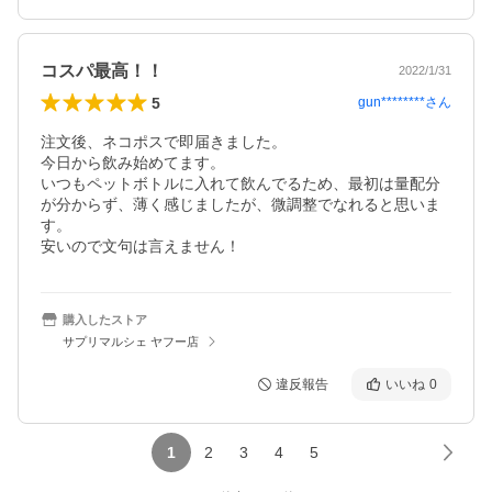
コスパ最高！！
2022/1/31
5
gun********
さん
注文後、ネコポスで即届きました。

今日から飲み始めてます。

いつもペットボトルに入れて飲んでるため、最初は量配分
が分からず、薄く感じましたが、微調整でなれると思いま
す。

安いので文句は言えません！
購入したストア
サプリマルシェ ヤフー店
違反報告
いいね
0
1
2
3
4
5