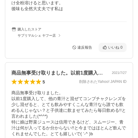
け全粉溶けると思います。

後味も全然大丈夫です私は
購入したストア
サプリマルシェ ヤフー店
違反報告
いいね
0
商品無事受け取りました。以前1度購入し…
2021/7/27
5
削除されたYahoo! JAPAN ID
商品無事受け取りました。

以前1度購入して、他の青汁と混ぜてコンブチャクレンズを
少し混ぜると、とても飲みやすくこんな青汁なら誰でも飲
めるんじゃない？と子供達に飲ませてみたら毎日飲める!!と
言われました(*^^*)

特に娘は野菜ジュースは信用できるけど、スムージー、青
汁は何が入ってるか分からない!!と今まではほとんど飲んで
くれませんでした。とても嬉しいで( ‘-^ )b