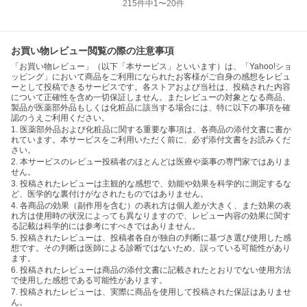
215
件中
1
〜
20
件
お買い物レビュー閲覧の際の注意事項
「お買い物レビュー」（以下「本サービス」といいます）は、「Yahoo!ショ
ッピング」において商品をご利用になられたお客様がご自身の感想をレビュ
ーとして投稿できるサービスです。各ストアおよび当社は、投稿された内容
について正確性を含め一切保証しません。またレビューの対象となる商品、
製品が医薬部外品もしくは化粧品に該当する場合には、特に以下の事項を確
認のうえご利用ください。
1. 医薬部外品および化粧品に関する重要な事項は、各商品の添付文書に書か
れています。本サービスをご利用いただく前に、必ず添付文書をお読みくだ
さい。
2. 本サービスのレビュー投稿者のほとんどは医療や薬事の専門家ではありま
せん。
3. 投稿されたレビューは主観的な感想で、効能や効果を科学的に測定するな
ど、医学的な裏付けがなされたものではありません。
4. 各商品の効果（副作用を含む）の表れ方は個人差が大きく、また効果の表
れ方は使用時の状況によっても異なりますので、レビュー内容の効果に関す
る記載は科学的には参考にすべきではありません。
5. 投稿されたレビューは、投稿者各自が独自の判断に基づき選び使用した感
想です。その判断は医師による診断ではないため、誤っている可能性があり
ます。
6. 投稿されたレビューは商品の添付文書に記載されたとおりでない使用方法
で使用した感想である可能性があります。
7. 投稿されたレビューは、実際に商品を使用して投稿された保証はありませ
ん。