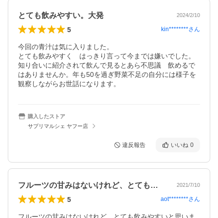
とても飲みやすい。大発
2024/2/10
5
kin********
さん
今回の青汁は気に入りました。

とても飲みやすく　はっきり言って今までは嫌いでした。
知り合いに紹介されて飲んで見るとあら不思議　飲めるで
はありませんか。年も50を過ぎ野菜不足の自分には様子を
観察しながらお世話になります。
購入したストア
サプリマルシェ ヤフー店
違反報告
いいね
0
フルーツの甘みはないけれど、とても飲み…
2021/7/10
5
aot********
さん
フルーツの甘みはないけれど、とても飲みやすいと思いま