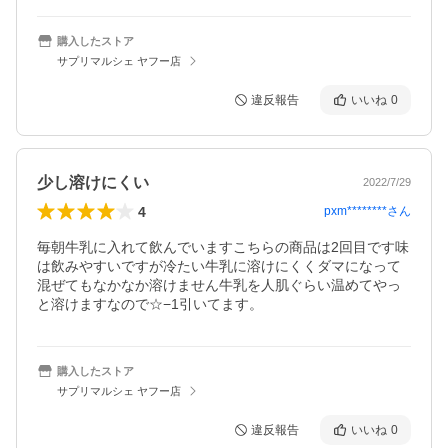
購入したストア
サプリマルシェ ヤフー店
違反報告
いいね
0
少し溶けにくい
2022/7/29
4
pxm********
さん
毎朝牛乳に入れて飲んでいますこちらの商品は2回目です味
は飲みやすいですが冷たい牛乳に溶けにくくダマになって
混ぜてもなかなか溶けません牛乳を人肌ぐらい温めてやっ
と溶けますなので☆−1引いてます。
購入したストア
サプリマルシェ ヤフー店
違反報告
いいね
0