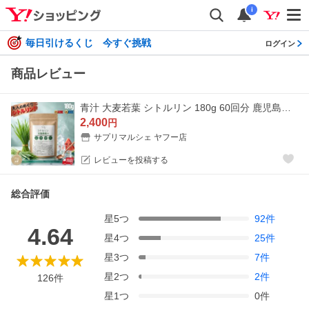
i
毎日引けるくじ 今すぐ挑戦
ログイン
商品レビュー
青汁 大麦若葉 シトルリン 180g 60回分 鹿児島県産 国産 300種農薬検査済 粉末 乳酸菌 食物繊維 送料無料 爆買
2,400
円
サプリマルシェ ヤフー店
レビューを投稿する
総合評価
星
5
つ
92
件
4.64
星
4
つ
25
件
星
3
つ
7
件
星
2
つ
2
件
126
件
星
1
つ
0
件