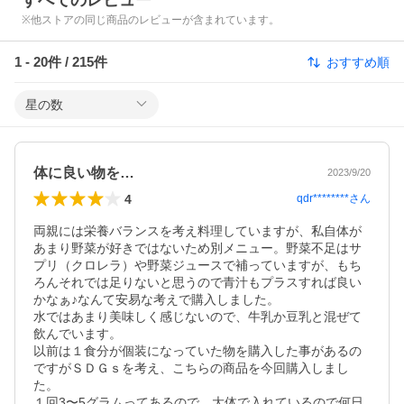
すべてのレビュー
※他ストアの同じ商品のレビューが含まれています。
1
-
20
件 /
215
件
おすすめ順
星の数
体に良い物を…
2023/9/20
4
qdr********
さん
両親には栄養バランスを考え料理していますが、私自体が
あまり野菜が好きではないため別メニュー。野菜不足はサ
プリ（クロレラ）や野菜ジュースで補っていますが、もち
ろんそれでは足りないと思うので青汁もプラスすれば良い
かなぁ♪なんて安易な考えで購入しました。

水ではあまり美味しく感じないので、牛乳か豆乳と混ぜて
飲んでいます。

以前は１食分が個装になっていた物を購入した事があるの
ですがＳＤＧｓを考え、こちらの商品を今回購入しまし
た。

１回3〜5グラムってあるので、大体で入れているので何日