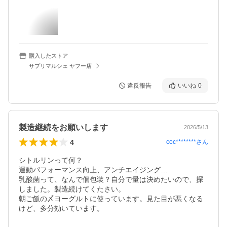
購入したストア
サプリマルシェ ヤフー店
違反報告
いいね
0
製造継続をお願いします
2026/5/13
4
coc********
さん
シトルリンって何？

運動パフォーマンス向上、アンチエイジング…

乳酸菌って、なんで個包装？自分で量は決めたいので、探
しました。製造続けてくたさい。

朝ご飯の〆ヨーグルトに使っています。見た目が悪くなる
けど、多分効いています。