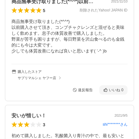
商品無事受け取りました(*^^*)以前…
2021/11/10
5
削除されたYahoo! JAPAN ID
商品無事受け取りました(*^^*)

以前購入させて頂き、コンブチャクレンズと混ぜると美味
しく飲めます。息子の体質改善で購入しました。

野菜が苦手も困りますが、毎日野菜を沢山食べるのも金銭
的にも今は大変です。

少しでも体質改善になれば良いと思います( ‘-^ )b
購入したストア
サプリマルシェ ヤフー店
違反報告
いいね
0
安いが惜しい！
2021/9/5
3
shi********
さん
初めて購入しました。乳酸菌入り青汁の中で、最も安いと