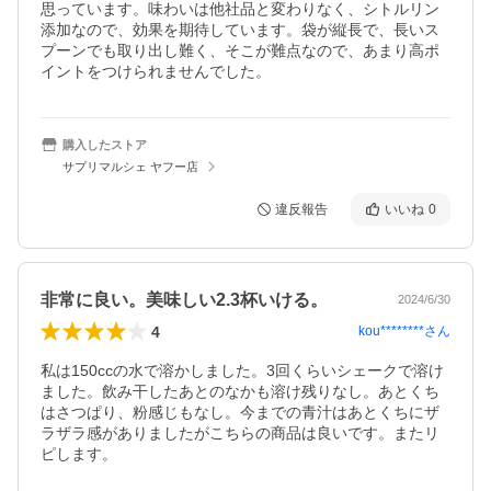
思っています。味わいは他社品と変わりなく、シトルリン
添加なので、効果を期待しています。袋が縦長で、長いス
プーンでも取り出し難く、そこが難点なので、あまり高ポ
イントをつけられませんでした。
購入したストア
サプリマルシェ ヤフー店
違反報告
いいね
0
非常に良い。美味しい2.3杯いける。
2024/6/30
4
kou********
さん
私は150ccの水で溶かしました。3回くらいシェークで溶け
ました。飲み干したあとのなかも溶け残りなし。あとくち
はさつぱり、粉感じもなし。今までの青汁はあとくちにザ
ラザラ感がありましたがこちらの商品は良いです。またリ
ピします。