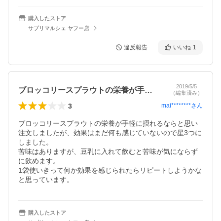
購入したストア
サプリマルシェ ヤフー店
違反報告
いいね
1
2019/5/5
ブロッコリースプラウトの栄養が手軽に摂…
（編集済み）
3
mai********
さん
ブロッコリースプラウトの栄養が手軽に摂れるならと思い
注文しましたが、効果はまだ何も感じていないので星3つに
しました。

苦味はありますが、豆乳に入れて飲むと苦味が気にならず
に飲めます。

1袋使いきって何か効果を感じられたらリピートしようかな
と思っています。
購入したストア