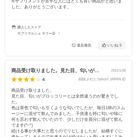
※サプリメントが苦手な人にはとても良い商品かと思いま
した。ありがとうございます。
購入したストア
サプリマルシェ ヤフー店
違反報告
いいね
5
商品受け取りました。見た目、匂いがブロ…
2021/1/28
4
削除されたYahoo! JAPAN ID
商品受け取りました。

見た目、匂いがブロッコリーとは全然違うのが驚きでし
た。

色は茶色で匂いも引くような匂いでしたが、毎日1杯のスム
ージーに混ぜて飲んでみました。子供達も特に匂いや味に
何も言わず飲んでいたので、少しだけ全員分に混ぜて飲ん
でます(^-^)

続ける事が大事だと思うのでリピしましたが、結構すぐに
終わってしまうので出来るだけ続けたいと思います( ‘-^ )b