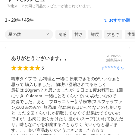
※他ストアの同じ商品のレビューが含まれています。
1
-
20
件 /
45
件
おすすめ順
星の数
食感
甘さ
鮮度
大きさ
実
2019/2/25
ありがとうございます。。
（編集済み）
5
lqk********
さん
粉末タイプで  お料理と一緒に 摂取できるのがいいなぁと

思って 購入しました。 物凄い凝縮されてるらしく  

最初は 20gram？と思いましたが  ３日に１度お料理に  1回
につき  0.4gram  一緒にとるくらいでいいみたいなので

納得でした。あと、ブロッコリー新芽粉末(スルフォラファ
ン)100％のみで  無添加  他に何もはいってないのも良いな
と  まだ２回くらいしか摂取してなくて 結果はでてないの
ですが、お肉に 振りかけたり 温かいスープにいれて飲んだ
り。味もなにかを邪魔することもなく 良いかなと思いま
す。。。良い商品ありがとうございました☆☆☆
