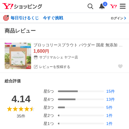
i
毎日引けるくじ 今すぐ挑戦
ログイン
商品レビュー
ブロッコリースプラウト パウダー 国産 無添加 スルフォラファン 20g 粉末 サプリ グルコラファニン 送料無料 365日発送 爆買
1,600
円
サプリマルシェ ヤフー店
レビューを投稿する
総合評価
星
5
つ
15
件
4.14
星
4
つ
13
件
星
3
つ
5
件
星
2
つ
1
件
35
件
星
1
つ
1
件