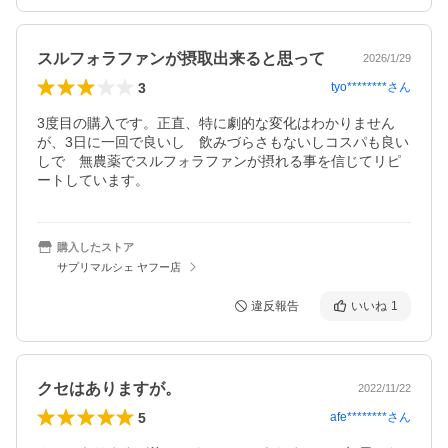
スルフォラファンが摂取出来ると思って
2026/1/29
3
tyo********
さん
3度目の購入です。正直、特に劇的な変化はわかりません
が、3日に一回で良いし　飲みづらさもないしコスパも良い
しで　無農薬でスルフォラファンが摂れる事を信じてリピ
ートしています。
購入したストア
サプリマルシェ ヤフー店
違反報告
いいね
1
クセはありますが。
2022/11/22
5
afe********
さん