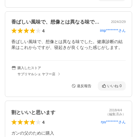
香ばしい風味で、想像とは異なる味でした…
2024/2/29
4
imp********
さん
香ばしい風味で、想像とは異なる味でした。健康診断の結
果はこれからですが、寝起きが良くなった感じがします。
購入したストア
サプリマルシェ ヤフー店
違反報告
いいね
0
2018/4/4
割といいと思います
（編集済み）
4
ryu********
さん
ガンの父のために購入
