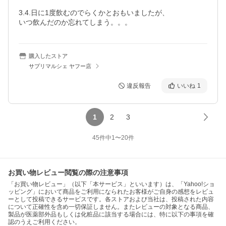
3.4.日に1度飲むのでらくかとおもいましたが、

いつ飲んだのか忘れてしまう。。。
購入したストア
サプリマルシェ ヤフー店
違反報告
いいね
1
1
2
3
45
件中
1
〜
20
件
お買い物レビュー閲覧の際の注意事項
「お買い物レビュー」（以下「本サービス」といいます）は、「Yahoo!ショ
ッピング」において商品をご利用になられたお客様がご自身の感想をレビュ
ーとして投稿できるサービスです。各ストアおよび当社は、投稿された内容
について正確性を含め一切保証しません。またレビューの対象となる商品、
製品が医薬部外品もしくは化粧品に該当する場合には、特に以下の事項を確
認のうえご利用ください。