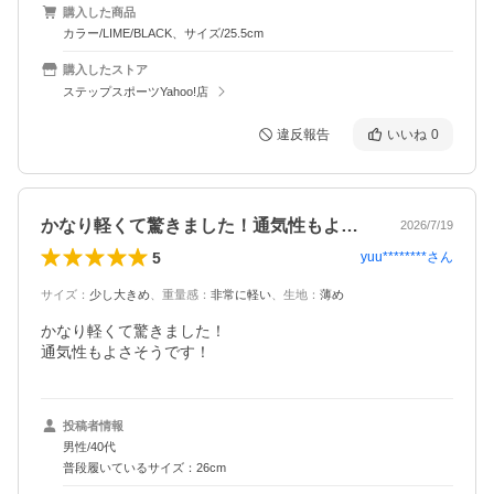
購入した商品
カラー/LIME/BLACK、サイズ/25.5cm
購入したストア
ステップスポーツYahoo!店
違反報告
いいね
0
かなり軽くて驚きました！通気性もよさそ…
2026/7/19
5
yuu********
さん
サイズ
：
少し大きめ
、
重量感
：
非常に軽い
、
生地
：
薄め
かなり軽くて驚きました！

通気性もよさそうです！
投稿者情報
男性/40代
普段履いているサイズ：26cm