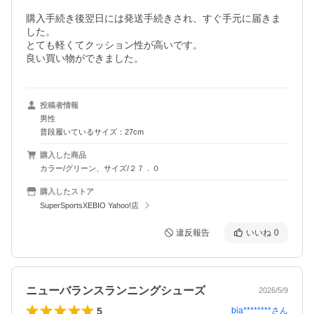
購入手続き後翌日には発送手続きされ、すぐ手元に届きま
した。

とても軽くてクッション性が高いです。

良い買い物ができました。
投稿者情報
男性
普段履いているサイズ：27cm
購入した商品
カラー/グリーン、サイズ/２７．０
購入したストア
SuperSportsXEBIO Yahoo!店
違反報告
いいね
0
ニューバランスランニングシューズ
2026/5/9
5
bia********
さん