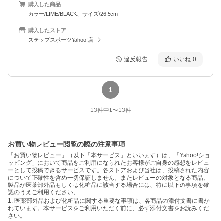
購入した商品
カラー/LIME/BLACK、サイズ/26.5cm
購入したストア
ステップスポーツYahoo!店
違反報告
いいね
0
1
13
件中
1
〜
13
件
お買い物レビュー閲覧の際の注意事項
「お買い物レビュー」（以下「本サービス」といいます）は、「Yahoo!ショ
ッピング」において商品をご利用になられたお客様がご自身の感想をレビュ
ーとして投稿できるサービスです。各ストアおよび当社は、投稿された内容
について正確性を含め一切保証しません。またレビューの対象となる商品、
製品が医薬部外品もしくは化粧品に該当する場合には、特に以下の事項を確
認のうえご利用ください。
1. 医薬部外品および化粧品に関する重要な事項は、各商品の添付文書に書か
れています。本サービスをご利用いただく前に、必ず添付文書をお読みくだ
さい。