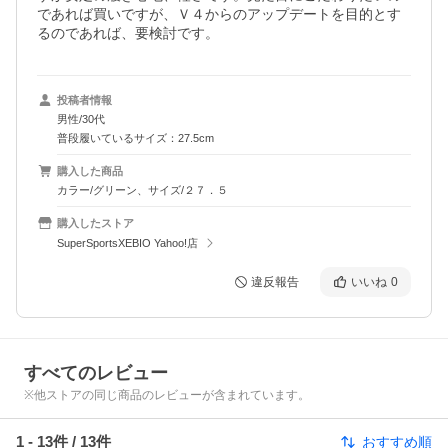
であれば買いですが、Ｖ４からのアップデートを目的とす
るのであれば、要検討です。
投稿者情報
男性/30代
普段履いているサイズ：27.5cm
購入した商品
カラー/グリーン、サイズ/２７．５
購入したストア
SuperSportsXEBIO Yahoo!店
違反報告
いいね
0
すべてのレビュー
※他ストアの同じ商品のレビューが含まれています。
1
-
13
件 /
13
件
おすすめ順