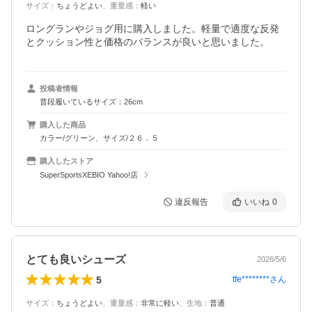
サイズ
：
ちょうどよい
、
重量感
：
軽い
ロングランやジョグ用に購入しました。軽量で適度な反発
とクッション性と価格のバランスが良いと思いました。
投稿者情報
普段履いているサイズ：26cm
購入した商品
カラー/グリーン、サイズ/２６．５
購入したストア
SuperSportsXEBIO Yahoo!店
違反報告
いいね
0
とても良いシューズ
2026/5/6
5
tfe********
さん
サイズ
：
ちょうどよい
、
重量感
：
非常に軽い
、
生地
：
普通