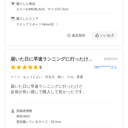
購入した商品
カラー/LIME/BLACK、サイズ/27.0cm
購入したストア
ステップスポーツYahoo!店
違反報告
いいね
0
届いた日に早速ランニングに行ったけど反…
2026/7/13
5
ish********
さん
サイズ
：
ちょうどよい
、
重量感
：
軽い
、
生地
：
普通
届いた日に早速ランニングに行ったけど

反発が良い感じで購入して良かったです。
投稿者情報
男性/40代
普段履いているサイズ：25.5cm