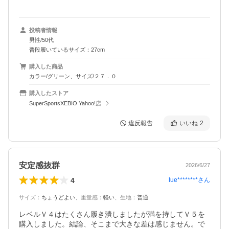
投稿者情報
男性/50代
普段履いているサイズ：27cm
購入した商品
カラー/グリーン、サイズ/２７．０
購入したストア
SuperSportsXEBIO Yahoo!店
違反報告
いいね
2
安定感抜群
2026/6/27
4
lue********
さん
サイズ
：
ちょうどよい
、
重量感
：
軽い
、
生地
：
普通
レベルＶ４はたくさん履き潰しましたが満を持してＶ５を
購入しました。結論、そこまで大きな差は感じません。で