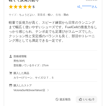
5
s1_********
さん
サイズ
：
ちょうどよい
、
重量感
：
軽い
、
生地
：
薄め
軽量で反発力が高く、スピード練習から日常のランニング
まで幅広く使いやすいシューズです。FuelCellの推進力をし
っかり感じられ、テンポ走でも足運びがスムーズでした。
クッション性と安定感のバランスも良く、部活やトレーニ
ング用としても満足できる一足です。
投稿者情報
男性/30代
普段履いているサイズ：27cm
購入した商品
カラー/グリーン、サイズ/２７．５
購入したストア
VictoriaSurf&SnowYahoo!店
違反報告
いいね
0