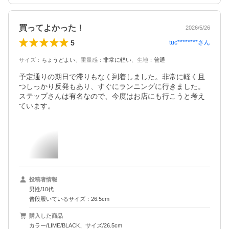
買ってよかった！
2026/5/26
5
tuc********
さん
サイズ
：
ちょうどよい
、
重量感
：
非常に軽い
、
生地
：
普通
予定通りの期日で滞りもなく到着しました。非常に軽く且
つしっかり反発もあり、すぐにランニングに行きました。
ステップさんは有名なので、今度はお店にも行こうと考え
ています。
投稿者情報
男性/10代
普段履いているサイズ：26.5cm
購入した商品
カラー/LIME/BLACK、サイズ/26.5cm