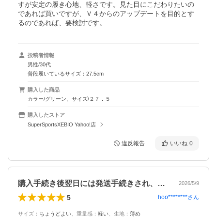
すが安定の履き心地、軽さです。見た目にこだわりたいの
であれば買いですが、Ｖ４からのアップデートを目的とす
るのであれば、要検討です。
投稿者情報
男性/30代
普段履いているサイズ：27.5cm
購入した商品
カラー/グリーン、サイズ/２７．５
購入したストア
SuperSportsXEBIO Yahoo!店
違反報告
いいね
0
購入手続き後翌日には発送手続きされ、す…
2026/5/9
5
hoo********
さん
サイズ
：
ちょうどよい
、
重量感
：
軽い
、
生地
：
薄め