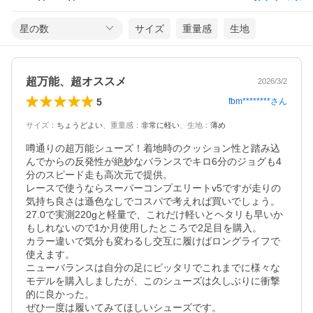
星の数
サイズ
重量感
生地
超万能、超オススメ
2026/3/2
5
fbm********
さん
サイズ
：
ちょうどよい
、
重量感
：
非常に軽い
、
生地
：
薄め
噂通りの超万能シューズ！着地時のクッション性と踏み込
んでからの反発性が絶妙なバランスでキロ6分のジョグも4
分のスピード走も高次元で提供。

レースで使うならスーパーコンプエリートv5ですが走りの
気持ち良さは遜色なしでコスパで考えれば買いでしょう。

27.0で実測220gと軽量で、これだけ軽いとヘタリも早いか
もしれないので1か月使用したところで2足目を購入。

カラー違いで気分も変わるし交互に履けばロングライフで
使えます。

ニューバランスは自分の足にピッタリでこれまでに様々な
モデルを購入しましたが、このシューズは久しぶりに衝撃
的に良かった。

ぜひ一度は履いてみてほしいシューズです。