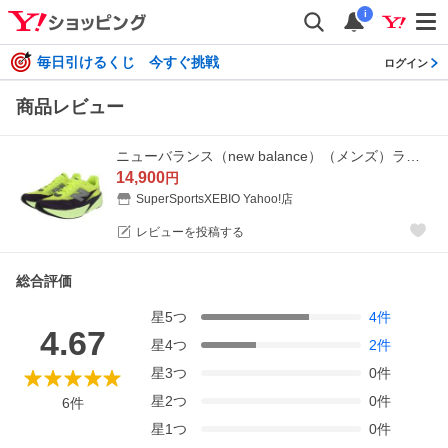
i
毎日引けるくじ 今すぐ挑戦
ログイン
商品レビュー
ニューバランス（new balance）（メンズ）ランニングシューズ トレーニングシューズ 部活 フューエルセル レベル v5 グリーン MFCX4TRD スポーツ シューズ
14,900
円
SuperSportsXEBIO Yahoo!店
レビューを投稿する
総合評価
星
5
つ
4
件
4.67
星
4
つ
2
件
星
3
つ
0
件
星
2
つ
0
件
6
件
星
1
つ
0
件