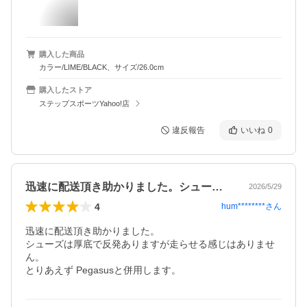
購入した商品
カラー/LIME/BLACK、サイズ/26.0cm
購入したストア
ステップスポーツYahoo!店
違反報告
いいね
0
迅速に配送頂き助かりました。シューズは…
2026/5/29
4
hum********
さん
迅速に配送頂き助かりました。

シューズは厚底で反発ありますが走らせる感じはありませ
ん。

とりあえず Pegasusと併用します。