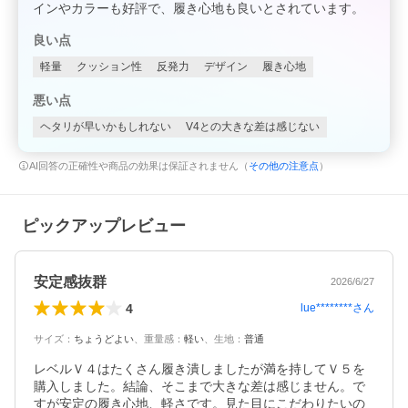
インやカラーも好評で、履き心地も良いとされています。
良い点
軽量
クッション性
反発力
デザイン
履き心地
悪い点
ヘタリが早いかもしれない
V4との大きな差は感じない
AI回答の正確性や商品の効果は保証されません（
その他の注意点
）
ピックアップレビュー
安定感抜群
2026/6/27
4
lue********
さん
サイズ
：
ちょうどよい
、
重量感
：
軽い
、
生地
：
普通
レベルＶ４はたくさん履き潰しましたが満を持してＶ５を
購入しました。結論、そこまで大きな差は感じません。で
すが安定の履き心地、軽さです。見た目にこだわりたいの