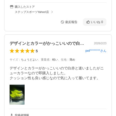
購入したストア
ステップスポーツYahoo!店
違反報告
いいね
0
デザインとカラーがかっこいいので白赤と…
2026/2/23
5
pet********
さん
サイズ
：
ちょうどよい
、
重量感
：
軽い
、
生地
：
薄め
デザインとカラーがかっこいいので白赤と迷いましたがニ
ューカラーなので即購入しました。

クッション性も良い感じなので気に入って履いてます。
投稿者情報