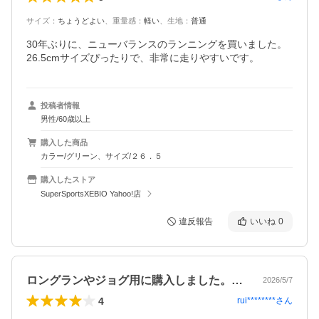
サイズ
：
ちょうどよい
、
重量感
：
軽い
、
生地
：
普通
30年ぶりに、ニューバランスのランニングを買いました。

26.5cmサイズぴったりで、非常に走りやすいです。
投稿者情報
男性/60歳以上
購入した商品
カラー/グリーン、サイズ/２６．５
購入したストア
SuperSportsXEBIO Yahoo!店
違反報告
いいね
0
ロングランやジョグ用に購入しました。軽…
2026/5/7
4
rui********
さん