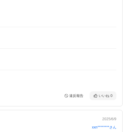
違反報告
いいね
0
2025/6/9
xxn********
さん