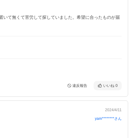
置いて無くて苦労して探していました。希望に合ったものが届
違反報告
いいね
0
2024/4/11
yam********
さん