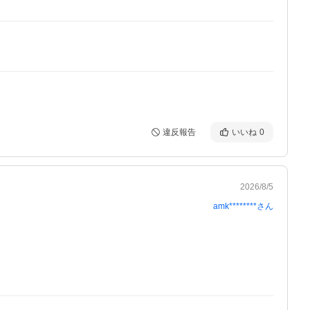
違反報告
いいね
0
2026/8/5
amk********
さん