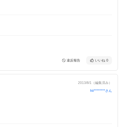
違反報告
いいね
0
2013/8/1
（編集済み）
hii********
さん