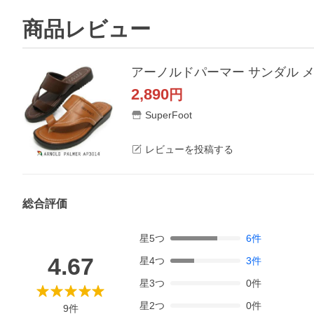
商品レビュー
アーノルドパーマー サンダル メ
2,890
円
SuperFoot
レビューを投稿する
総合評価
星
5
つ
6
件
4.67
星
4
つ
3
件
星
3
つ
0
件
星
2
つ
0
件
9
件