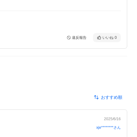
違反報告
いいね
0
おすすめ順
2025/6/16
xje********
さん