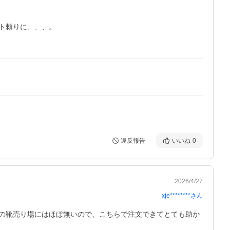
頼りに、、、。

違反報告
いいね
0
2026/4/27
xje********
さん
の靴売り場にはほぼ無いので、こちらで注文できてとても助か