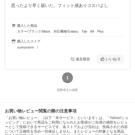
思ったより早く届いた。フィット感ありコスパよし
購入した商品
カラー/ブラック/Black、対応機種/Galaxy Tab A9 Plus
購入したストア
sunnystore
違反報告
いいね
0
1
6
件中
1
〜
6
件
お買い物レビュー閲覧の際の注意事項
「お買い物レビュー」（以下「本サービス」といいます）は、「Yahoo!ショ
ッピング」において商品をご利用になられたお客様がご自身の感想をレビュ
ーとして投稿できるサービスです。各ストアおよび当社は、投稿された内容
について正確性を含め一切保証しません。またレビューの対象となる商品、