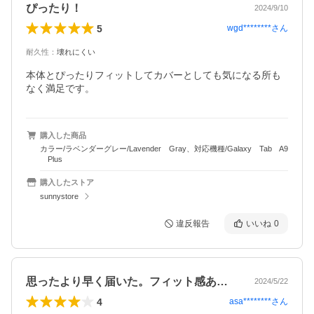
ぴったり！
2024/9/10
5
wgd********
さん
耐久性
：
壊れにくい
本体とぴったりフィットしてカバーとしても気になる所も
なく満足です。
購入した商品
カラー/ラベンダーグレー/Lavender Gray、対応機種/Galaxy Tab A9
Plus
購入したストア
sunnystore
違反報告
いいね
0
思ったより早く届いた。フィット感ありコ…
2024/5/22
4
asa********
さん