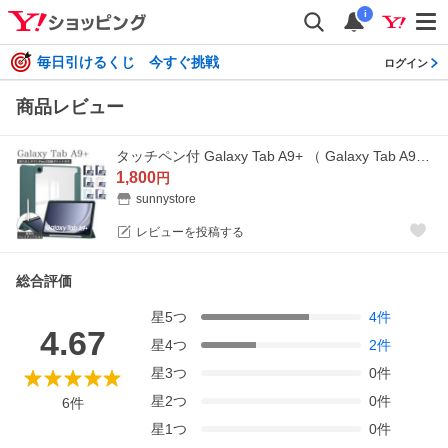
i
毎日引けるくじ 今すぐ挑戦
ログイン
商品レビュー
タッチペン付 Galaxy Tab A9+ （ Galaxy Tab A9 Plus ） ギャラクシー タブレット a9 プラス SM-X210 / SM-X215 / SM-X216B 背面クリア かわいい 角割れ無し
1,800
円
sunnystore
レビューを投稿する
総合評価
星
5
つ
4
件
4.67
星
4
つ
2
件
星
3
つ
0
件
星
2
つ
0
件
6
件
星
1
つ
0
件