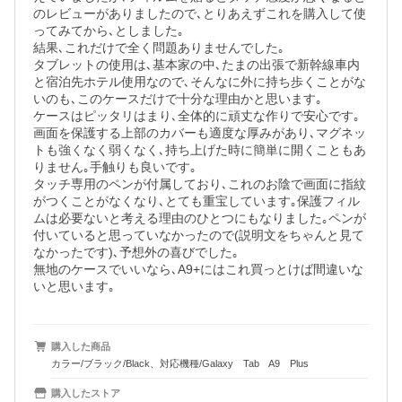
のレビューがありましたので､とりあえずこれを購入して使
ってみてから､としました｡

結果､これだけで全く問題ありませんでした｡

タブレットの使用は､基本家の中､たまの出張で新幹線車内
と宿泊先ホテル使用なので､そんなに外に持ち歩くことがな
いのも､このケースだけで十分な理由かと思います｡

ケースはピッタリはまり､全体的に頑丈な作りで安心です｡
画面を保護する上部のカバーも適度な厚みがあり､マグネッ
トも強くなく弱くなく､持ち上げた時に簡単に開くこともあ
りません｡手触りも良いです｡

タッチ専用のペンが付属しており､これのお陰で画面に指紋
がつくことがなくなり､とても重宝しています｡保護フィル
ムは必要ないと考える理由のひとつにもなりました｡ペンが
付いていると思っていなかったので(説明文をちゃんと見て
なかったです)､予想外の喜びでした｡

無地のケースでいいなら､A9+にはこれ買っとけば間違いな
購入した商品
カラー/ブラック/Black、対応機種/Galaxy Tab A9 Plus
購入したストア