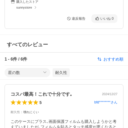
購入したストア
sunnystore
違反報告
いいね
0
すべてのレビュー
1
-
6
件 /
6
件
おすすめ順
星の数
耐久性
コスパ最高！これで十分です｡
2024/12/27
5
bfd********
さん
耐久性
：
壊れにくい
このケースにプラス､画面保護フィルムも購入しようかと考
えていましたが､フィルムを貼るとタッチ感度が悪くなると