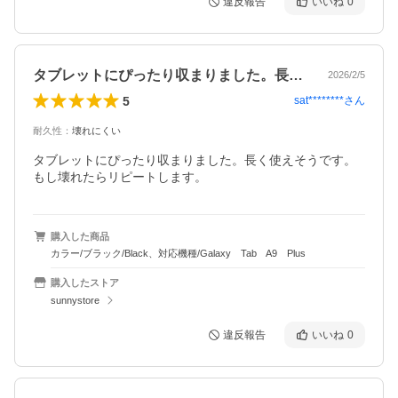
違反報告
いいね
0
タブレットにぴったり収まりました。長く…
2026/2/5
5
sat********
さん
耐久性
：
壊れにくい
タブレットにぴったり収まりました。長く使えそうです。
もし壊れたらリピートします。
購入した商品
カラー/ブラック/Black、対応機種/Galaxy Tab A9 Plus
購入したストア
sunnystore
違反報告
いいね
0