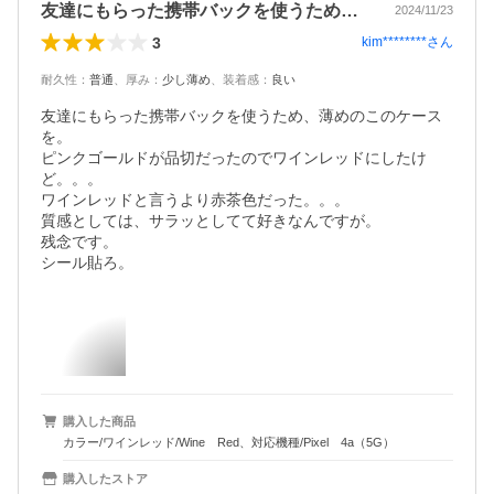
友達にもらった携帯バックを使うため、薄…
2024/11/23
3
kim********
さん
耐久性
：
普通
、
厚み
：
少し薄め
、
装着感
：
良い
友達にもらった携帯バックを使うため、薄めのこのケース
を。

ピンクゴールドが品切だったのでワインレッドにしたけ
ど。。。

ワインレッドと言うより赤茶色だった。。。

質感としては、サラッとしてて好きなんですが。

残念です。

シール貼ろ。
購入した商品
カラー/ワインレッド/Wine Red、対応機種/Pixel 4a（5G）
購入したストア