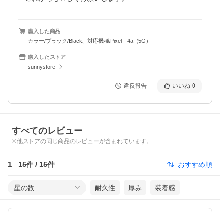
購入した商品
カラー/ブラック/Black、対応機種/Pixel 4a（5G）
購入したストア
sunnystore
違反報告
いいね
0
すべてのレビュー
※他ストアの同じ商品のレビューが含まれています。
1
-
15
件 /
15
件
おすすめ順
星の数
耐久性
厚み
装着感