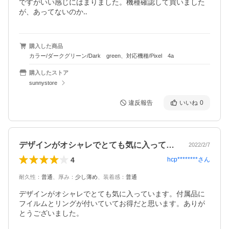
ですがいい感じにはまりました。機種確認して買いました
が、あってないのか‥
購入した商品
カラー/ダークグリーン/Dark green、対応機種/Pixel 4a
購入したストア
sunnystore
違反報告
いいね
0
デザインがオシャレでとても気に入ってい…
2022/2/7
4
hcp********
さん
耐久性
：
普通
、
厚み
：
少し薄め
、
装着感
：
普通
デザインがオシャレでとても気に入っています。付属品に
フイルムとリングが付いていてお得だと思います。ありが
とうございました。