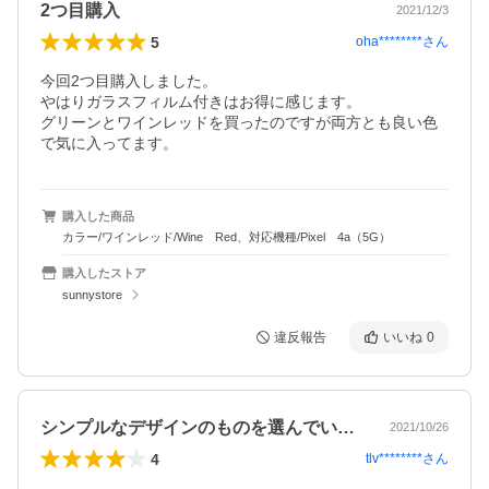
2つ目購入
2021/12/3
5
oha********
さん
今回2つ目購入しました。

やはりガラスフィルム付きはお得に感じます。

グリーンとワインレッドを買ったのですが両方とも良い色
で気に入ってます。
購入した商品
カラー/ワインレッド/Wine Red、対応機種/Pixel 4a（5G）
購入したストア
sunnystore
違反報告
いいね
0
シンプルなデザインのものを選んでいたの…
2021/10/26
4
tlv********
さん