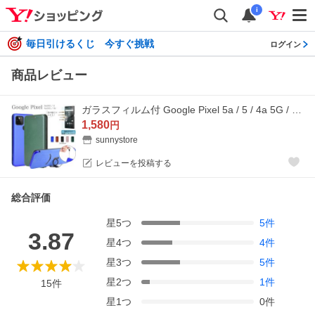
i
毎日引けるくじ 今すぐ挑戦
ログイン
商品レビュー
ガラスフィルム付 Google Pixel 5a / 5 / 4a 5G / Pixel 4a グーグルピクセル5a 5 4a 5g ケース カード収納 蓋マグネット ストラップリング 手帳型 カバー
1,580
円
sunnystore
レビューを投稿する
総合評価
星
5
つ
5
件
3.87
星
4
つ
4
件
星
3
つ
5
件
星
2
つ
1
件
15
件
星
1
つ
0
件