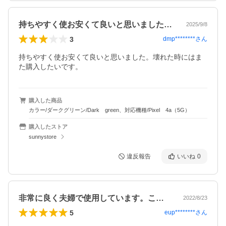
持ちやすく使お安くて良いと思いました。…
2025/9/8
3
dmp********
さん
持ちやすく使お安くて良いと思いました。壊れた時にはま
た購入したいです。
購入した商品
カラー/ダークグリーン/Dark green、対応機種/Pixel 4a（5G）
購入したストア
sunnystore
違反報告
いいね
0
非常に良く夫婦で使用しています。これか…
2022/8/23
5
eup********
さん