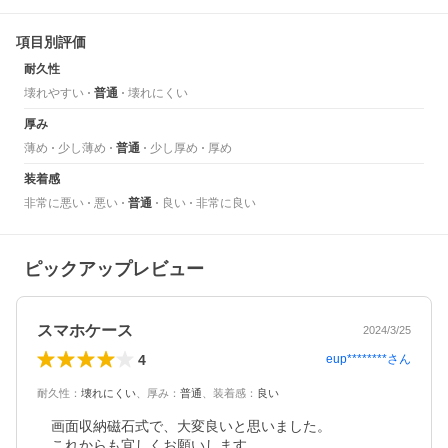
項目別評価
耐久性
壊れやすい
普通
壊れにくい
厚み
薄め
少し薄め
普通
少し厚め
厚め
装着感
非常に悪い
悪い
普通
良い
非常に良い
ピックアップレビュー
スマホケース
2024/3/25
4
eup********
さん
耐久性
：
壊れにくい
、
厚み
：
普通
、
装着感
：
良い
　画面収納磁石式で、大変良いと思いました。

　これからも宜しくお願いします。