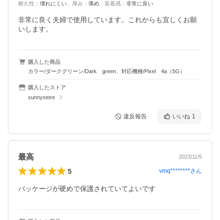
耐久性
：
壊れにくい
、
厚み
：
薄め
、
装着感
：
非常に良い
非常に良く夫婦で使用しています。これからも宜しくお願
いします。
購入した商品
カラー/ダークグリーン/Dark green、対応機種/Pixel 4a（5G）
購入したストア
sunnystore
違反報告
いいね
1
最高
2023/11/5
5
vmq********
さん
パッケージが硬めで保護されていてよいです