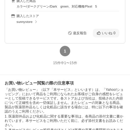
購入した商品
カラー/ダークグリーン/Dark green、対応機種/Pixel 5
購入したストア
sunnystore
違反報告
いいね
0
1
15
件中
1
〜
15
件
お買い物レビュー閲覧の際の注意事項
「お買い物レビュー」（以下「本サービス」といいます）は、「Yahoo!ショ
ッピング」において商品をご利用になられたお客様がご自身の感想をレビュ
ーとして投稿できるサービスです。各ストアおよび当社は、投稿された内容
について正確性を含め一切保証しません。またレビューの対象となる商品、
製品が医薬部外品もしくは化粧品に該当する場合には、特に以下の事項を確
認のうえご利用ください。
1. 医薬部外品および化粧品に関する重要な事項は、各商品の添付文書に書か
れています。本サービスをご利用いただく前に、必ず添付文書をお読みくだ
さい。