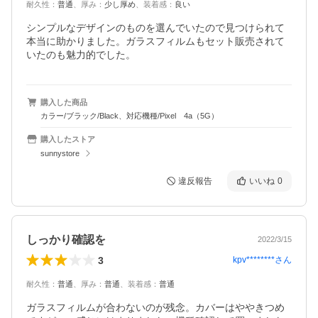
耐久性
：
普通
、
厚み
：
少し厚め
、
装着感
：
良い
シンプルなデザインのものを選んでいたので見つけられて
本当に助かりました。ガラスフィルムもセット販売されて
いたのも魅力的でした。
購入した商品
カラー/ブラック/Black、対応機種/Pixel 4a（5G）
購入したストア
sunnystore
違反報告
いいね
0
しっかり確認を
2022/3/15
3
kpv********
さん
耐久性
：
普通
、
厚み
：
普通
、
装着感
：
普通
ガラスフィルムが合わないのが残念。カバーはややきつめ