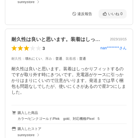
sunnystore
違反報告
いいね
0
耐久性は良いと思います。装着はしっかり…
2023/10/15
3
nan********
さん
耐久性
：
壊れにくい
、
厚み
：
普通
、
装着感
：
普通
耐久性は良いと思います。装着はしっかりフィットするの
ですが取り外す時にきついです。充電器がケースに引っか
かりはまりにくいので注意がいります。発送までは早く梱
包も問題なしでしたが、使いにくさがあるので星3つにしま
した。
購入した商品
カラー/ピンクゴールド/Pink gold、対応機種/Pixel 5
購入したストア
sunnystore