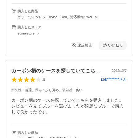
購入した商品
カラー/ワインレッド/Wine Red、対応機種/Pixel 5
購入したストア
sunnystore
違反報告
いいね
0
カーボン柄のケースを探していてこちらを…
2022/10/7
4
kbk********
さん
耐久性
：
普通
、
厚み
：
少し薄め
、
装着感
：
良い
カーボン柄のケースを探していてこちらを購入しました。
レビューを見てブルーを選びましたが綺麗なブルーで購入
して良かったです。
購入した商品