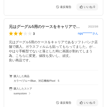
違反報告
いいね
0
元はグーグル5用のケースをキャリアであ…
2022/3/8
3
ngq********
さん
元はグーグル5用のケースをキャリアであるソフトバンク店
舗で購入。ガラスフィルムも貼ってもらってました。が…
やはり手帳型でないと落とした時に画面が割れてしまう
為、こちらに変更。値段も安いし、頑丈。

良い商品です。
購入した商品
カラー/ブルー/Blue、対応機種/Pixel 5
購入したストア
sunnystore
違反報告
いいね
0