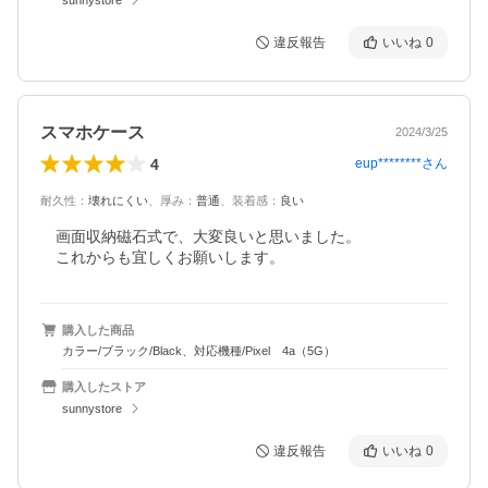
違反報告
いいね
0
スマホケース
2024/3/25
4
eup********
さん
耐久性
：
壊れにくい
、
厚み
：
普通
、
装着感
：
良い
　画面収納磁石式で、大変良いと思いました。

　これからも宜しくお願いします。
購入した商品
カラー/ブラック/Black、対応機種/Pixel 4a（5G）
購入したストア
sunnystore
違反報告
いいね
0