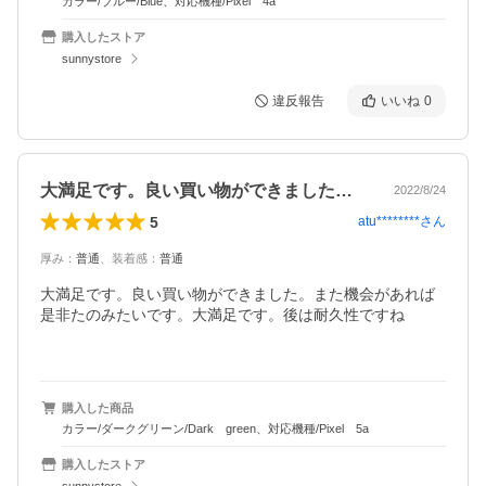
カラー/ブルー/Blue、対応機種/Pixel 4a
購入したストア
sunnystore
違反報告
いいね
0
大満足です。良い買い物ができました。ま…
2022/8/24
5
atu********
さん
厚み
：
普通
、
装着感
：
普通
大満足です。良い買い物ができました。また機会があれば
是非たのみたいです。大満足です。後は耐久性ですね　

購入した商品
カラー/ダークグリーン/Dark green、対応機種/Pixel 5a
購入したストア
sunnystore