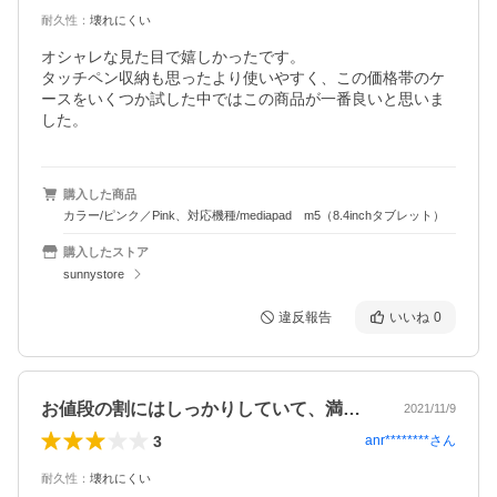
耐久性
：
壊れにくい
オシャレな見た目で嬉しかったです。

タッチペン収納も思ったより使いやすく、この価格帯のケ
ースをいくつか試した中ではこの商品が一番良いと思いま
した。
購入した商品
カラー/ピンク／Pink、対応機種/mediapad m5（8.4inchタブレット）
購入したストア
sunnystore
違反報告
いいね
0
お値段の割にはしっかりしていて、満足で…
2021/11/9
3
anr********
さん
耐久性
：
壊れにくい