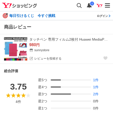
i
毎日引けるくじ 今すぐ挑戦
ログイン
商品レビュー
タッチペン 専用フィルム2枚付 Huawei MediaPad ファーウェイメディアパッド M5 8.4 専用ケース LTEモデル SHT-AL09 SIMフリー 2つ折りカバー
980
円
sunnystore
レビューを投稿する
総合評価
星
5
つ
1
件
3.75
星
4
つ
1
件
星
3
つ
2
件
星
2
つ
0
件
4
件
星
1
つ
0
件