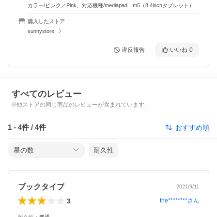
カラー/ピンク／Pink、対応機種/mediapad m5（8.4inchタブレット）
購入したストア
sunnystore
違反報告
いいね
0
すべてのレビュー
※他ストアの同じ商品のレビューが含まれています。
1
-
4
件 /
4
件
おすすめ順
星の数
耐久性
ブックタイプ
2021/9/11
3
the********
さん