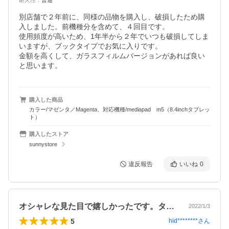
耐久性
：
普通
別店舗で２年前に、同様の品物を購入し、破損したため購
入しました。前機種分を含めて、４回目です。

使用頻度が高いため、1年半から２年でいつも破損してしま
いますが、ブックタイプでお気に入りです。

金額を高くして、ガラスフィルムバージョンがあれば良い
と思います。
購入した商品
カラー/マゼンタ／Magenta、対応機種/mediapad m5（8.4inchタブレッ
ト）
購入したストア
sunnystore
違反報告
いいね
0
オシャレな見た目で嬉しかったです。タッ…
2022/1/3
5
hid********
さん