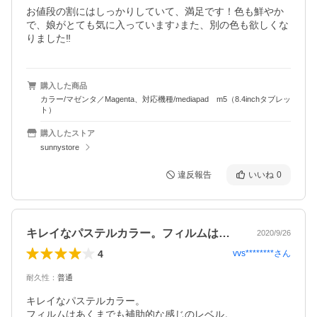
お値段の割にはしっかりしていて、満足です！色も鮮やか
で、娘がとても気に入っています♪また、別の色も欲しくな
りました‼︎
購入した商品
カラー/マゼンタ／Magenta、対応機種/mediapad m5（8.4inchタブレッ
ト）
購入したストア
sunnystore
違反報告
いいね
0
キレイなパステルカラー。フィルムはあく…
2020/9/26
4
vvs********
さん
耐久性
：
普通
キレイなパステルカラー。

フィルムはあくまでも補助的な感じのレベル。