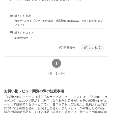
購入した商品
カラー/スカイブルー／Skyblue、対応機種/mediapad m5（8.4inchタブ
レット）
購入したストア
sunnystore
違反報告
いいね
0
1
4
件中
1
〜
4
件
お買い物レビュー閲覧の際の注意事項
「お買い物レビュー」（以下「本サービス」といいます）は、「Yahoo!ショ
ッピング」において商品をご利用になられたお客様がご自身の感想をレビュ
ーとして投稿できるサービスです。各ストアおよび当社は、投稿された内容
について正確性を含め一切保証しません。またレビューの対象となる商品、
製品が医薬部外品もしくは化粧品に該当する場合には、特に以下の事項を確