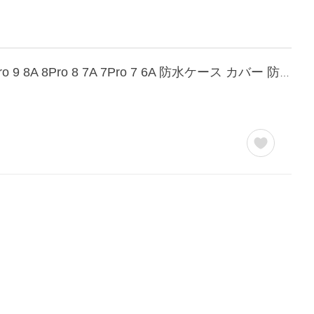
IP68完全防水仕様 Google Pixel 11ProXL 11 11Pro 10A 10ProXL 10 10Pro 9A 9ProXL 9Pro 9 8A 8Pro 8 7A 7Pro 7 6A 防水ケース カバー 防水 防塵 耐衝撃 透明