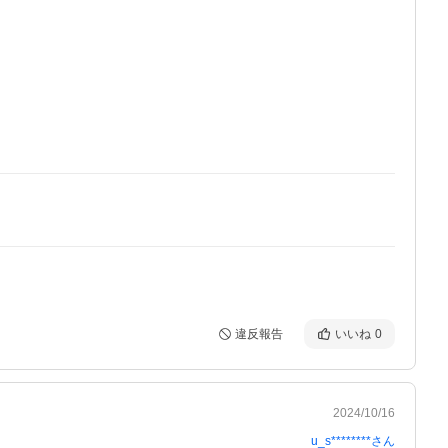
違反報告
いいね
0
2024/10/16
u_s********
さん