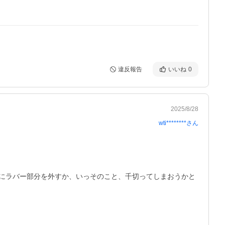
違反報告
いいね
0
2025/8/28
wti********
さん
にラバー部分を外すか、いっそのこと、千切ってしまおうかと