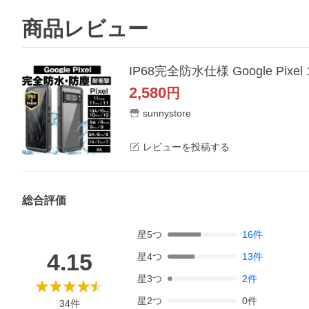
商品レビュー
2,580
円
sunnystore
レビューを投稿する
総合評価
星
5
つ
16
件
4.15
星
4
つ
13
件
星
3
つ
2
件
星
2
つ
0
件
34
件