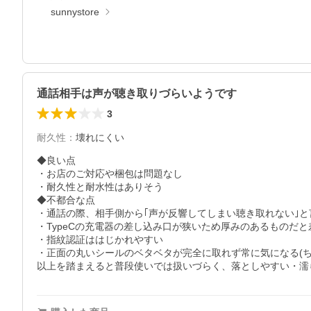
sunnystore
通話相手は声が聴き取りづらいようです
3
耐久性
：
壊れにくい
◆良い点

・お店のご対応や梱包は問題なし

・耐久性と耐水性はありそう

◆不都合な点

・通話の際、相手側から｢声が反響してしまい聴き取れない｣と言
・TypeCの充電器の差し込み口が狭いため厚みのあるものだと
・指紋認証ははじかれやすい

・正面の丸いシールのベタベタが完全に取れず常に気になる(ち
以上を踏まえると普段使いでは扱いづらく、落としやすい・濡