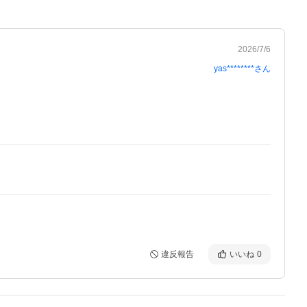
2026/7/6
yas********
さん
違反報告
いいね
0