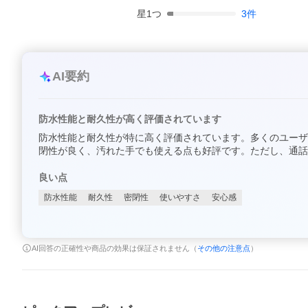
星
1
つ
3
件
AI要約
防水性能と耐久性が高く評価されています
防水性能と耐久性が特に高く評価されています。多くのユーザ
閉性が良く、汚れた手でも使える点も好評です。ただし、通話
良い点
防水性能
耐久性
密閉性
使いやすさ
安心感
AI回答の正確性や商品の効果は保証されません（
その他の注意点
）