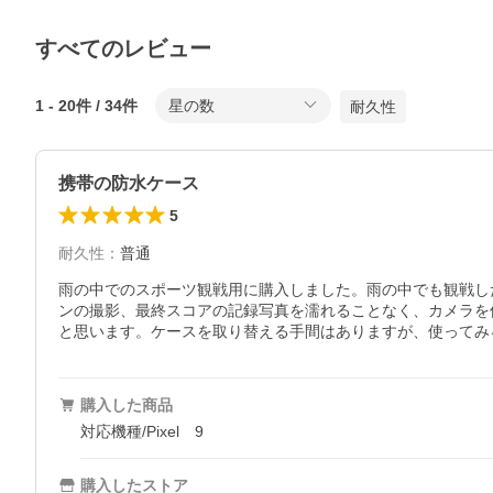
すべてのレビュー
1
-
20
件 /
34
件
星の数
耐久性
携帯の防水ケース
5
耐久性
：
普通
雨の中でのスポーツ観戦用に購入しました。雨の中でも観戦し
ンの撮影、最終スコアの記録写真を濡れることなく、カメラを
購入した商品
対応機種/Pixel 9
購入したストア