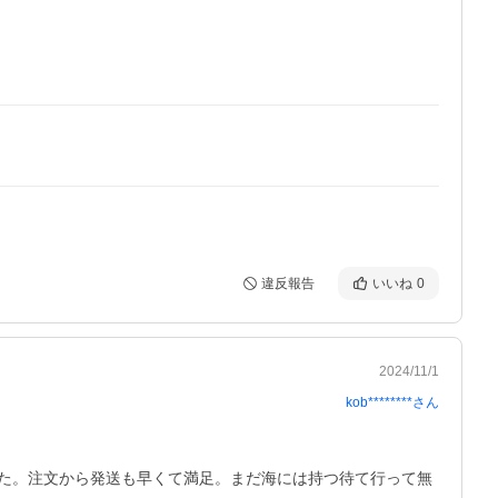
違反報告
いいね
0
2024/11/1
kob********
さん
た。注文から発送も早くて満足。まだ海には持つ待て行って無