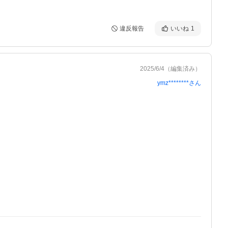
違反報告
いいね
1
2025/6/4
（編集済み）
ymz********
さん