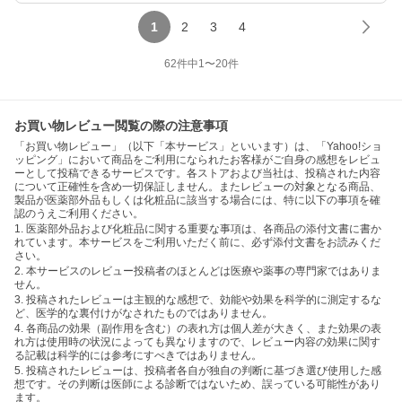
1
2
3
4
62
件中
1
〜
20
件
お買い物レビュー閲覧の際の注意事項
「お買い物レビュー」（以下「本サービス」といいます）は、「Yahoo!ショ
ッピング」において商品をご利用になられたお客様がご自身の感想をレビュ
ーとして投稿できるサービスです。各ストアおよび当社は、投稿された内容
について正確性を含め一切保証しません。またレビューの対象となる商品、
製品が医薬部外品もしくは化粧品に該当する場合には、特に以下の事項を確
認のうえご利用ください。
1. 医薬部外品および化粧品に関する重要な事項は、各商品の添付文書に書か
れています。本サービスをご利用いただく前に、必ず添付文書をお読みくだ
さい。
2. 本サービスのレビュー投稿者のほとんどは医療や薬事の専門家ではありま
せん。
3. 投稿されたレビューは主観的な感想で、効能や効果を科学的に測定するな
ど、医学的な裏付けがなされたものではありません。
4. 各商品の効果（副作用を含む）の表れ方は個人差が大きく、また効果の表
れ方は使用時の状況によっても異なりますので、レビュー内容の効果に関す
る記載は科学的には参考にすべきではありません。
5. 投稿されたレビューは、投稿者各自が独自の判断に基づき選び使用した感
想です。その判断は医師による診断ではないため、誤っている可能性があり
ます。