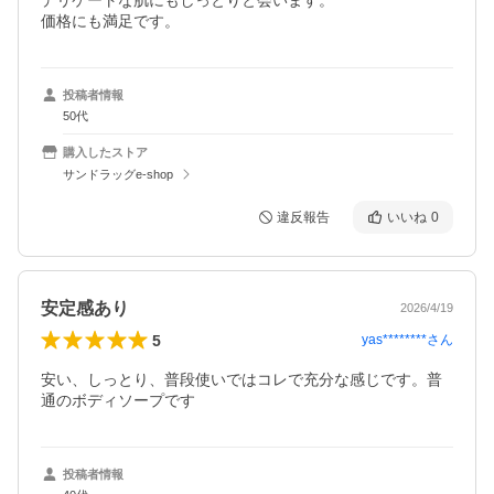
デリケートな肌にもしっとりと会います。

価格にも満足です。
投稿者情報
50代
購入したストア
サンドラッグe-shop
違反報告
いいね
0
安定感あり
2026/4/19
5
yas********
さん
安い、しっとり、普段使いではコレで充分な感じです。普
通のボディソープです
投稿者情報