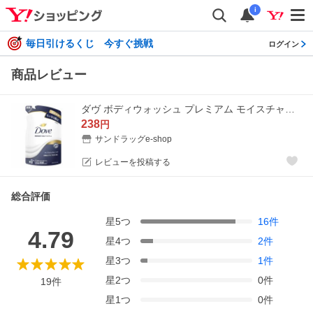
i
毎日引けるくじ 今すぐ挑戦
ログイン
商品レビュー
ダヴ ボディウォッシュ プレミアム モイスチャーケア つめかえ用 330g
238
円
サンドラッグe-shop
レビューを投稿する
総合評価
星
5
つ
16
件
4.79
星
4
つ
2
件
星
3
つ
1
件
星
2
つ
0
件
19
件
星
1
つ
0
件