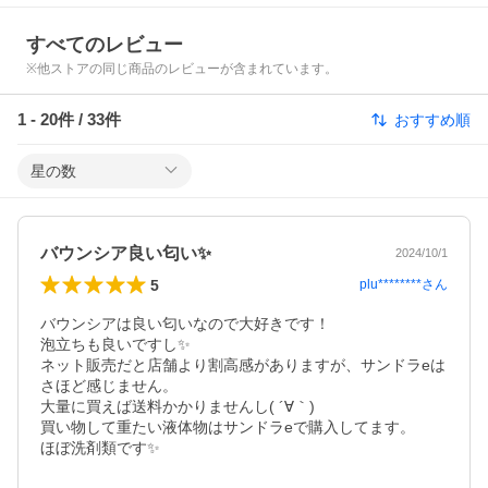
すべてのレビュー
※他ストアの同じ商品のレビューが含まれています。
1
-
20
件 /
33
件
おすすめ順
星の数
バウンシア良い匂い✨
2024/10/1
5
plu********
さん
バウンシアは良い匂いなので大好きです！

泡立ちも良いですし✨

ネット販売だと店舗より割高感がありますが、サンドラeは
さほど感じません。

大量に買えば送料かかりませんし( ´∀｀)

買い物して重たい液体物はサンドラeで購入してます。

ほぼ洗剤類です✨