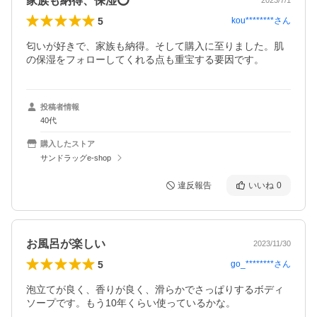
家族も納得、保湿⭕️
2023/7/1
5
kou********
さん
匂いが好きで、家族も納得。そして購入に至りました。肌
の保湿をフォローしてくれる点も重宝する要因です。
投稿者情報
40代
購入したストア
サンドラッグe-shop
違反報告
いいね
0
お風呂が楽しい
2023/11/30
5
go_********
さん
泡立てが良く、香りが良く、滑らかでさっぱりするボディ
ソープです。もう10年くらい使っているかな。