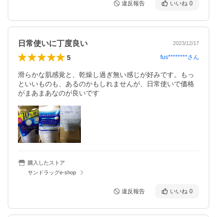
違反報告
いいね
0
日常使いに丁度良い
2023/12/17
5
fus********
さん
滑らかな肌感覚と、乾燥し過ぎ無い感じが好みです。もっ
といいものも、あるのかもしれませんが、日常使いで価格
がまあまあなのが良いです
購入したストア
サンドラッグe-shop
違反報告
いいね
0