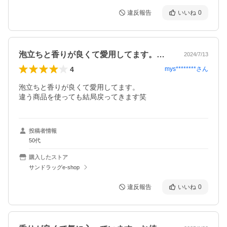
違反報告
いいね
0
泡立ちと香りが良くて愛用してます。違う…
2024/7/13
4
mys********
さん
泡立ちと香りが良くて愛用してます。

違う商品を使っても結局戻ってきます笑
投稿者情報
50代
購入したストア
サンドラッグe-shop
違反報告
いいね
0