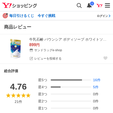
i
毎日引けるくじ 今すぐ挑戦
ログイン
商品レビュー
牛乳石鹸 バウンシア ボディソープ ホワイトソープの香り 詰め替え 360ml【3個セット】
899
円
サンドラッグe-shop
レビューを投稿する
総合評価
星
5
つ
16
件
4.76
星
4
つ
5
件
星
3
つ
0
件
星
2
つ
0
件
21
件
星
1
つ
0
件