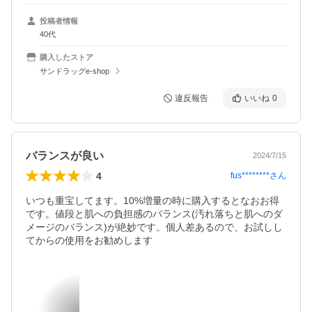
投稿者情報
40代
購入したストア
サンドラッグe-shop
違反報告
いいね
0
バランスが良い
2024/7/15
4
fus********
さん
いつも重宝してます。10%増量の時に購入するとなおお得
です。値段と肌への負担感のバランス(汚れ落ちと肌へのダ
メージのバランス)が絶妙です。個人差あるので、お試しし
てからの使用をお勧めします