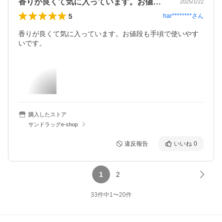
香りが良くて気に入っています。お値段も…
2025/1/22
5
har********
さん
香りが良くて気に入っています。お値段も手頃で使いやす
いです。
購入したストア
サンドラッグe-shop
違反報告
いいね
0
1
2
33
件中
1
〜
20
件