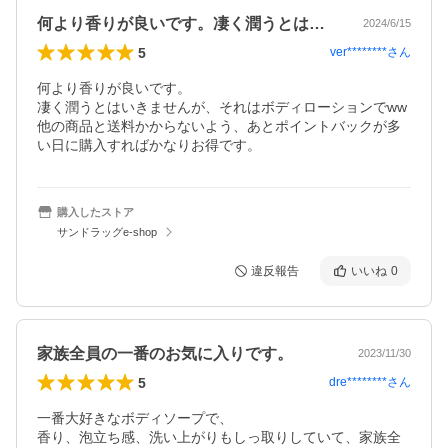
何より香りが良いです。凄く潤うとはいき…
2024/6/15
5
ver********
さん
何より香りが良いです。

凄く潤うとはいきませんが、それはボディローションでww

他の商品と送料かからないよう、あとポイントバックが多
い日に購入すればかなりお得です。
購入したストア
サンドラッグe-shop
違反報告
いいね
0
家族全員の一番のお気に入りです。
2023/11/30
5
dre********
さん
一番大好きなボディソープで、

香り、泡立ち感、洗い上がりもしっ取りしていて、家族全