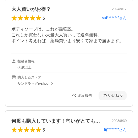
大人買いがお得？
2024/9/17
5
sat********
さん
ボディソープは、これが最強説。

これしか買わない大量大人買いして送料無料。

ポイント考えれば、薬局買いより安くて家まで届きます。
投稿者情報
60歳以上
購入したストア
サンドラッグe-shop
違反報告
いいね
0
何度も購入しています！匂いがとても好き…
2023/8/30
5
lij********
さん