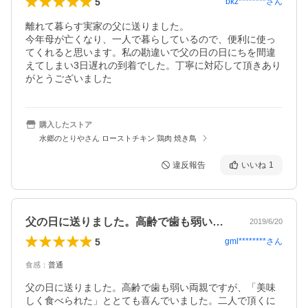
5
bkz********
さん
離れて暮らす実家の父に送りました。

今年母が亡くなり、一人で暮らしているので、便利に使っ
てくれると思います。私の勘違いで父の日の日にちを間違
えてしまい3日遅れの到着でした。丁寧に対応して頂きあり
がとうございました
購入したストア
水郷のとりやさん ローストチキン 鶏肉 焼き鳥
違反報告
いいね
1
父の日に送りました。高齢で歯も弱い両親…
2019/6/20
5
gml********
さん
食感
：
普通
父の日に送りました。高齢で歯も弱い両親ですが、「美味
しく食べられた」ととても喜んでいました。二人で頂くに