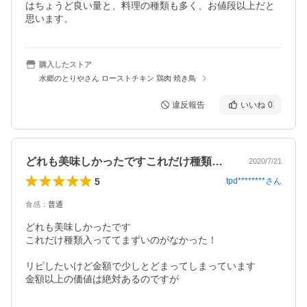
はちょうど良い量と、料理の種類も多く、お値段以上だと
思います。
購入したストア
水郷のとりやさん ローストチキン 鶏肉 焼き鳥
違反報告
いいね
0
どれも美味しかったですこれだけ種類入っ…
2020/7/21
5
tpd********
さん
食感
：
普通
どれも美味しかったです

これだけ種類入っててまずいのがなかった！

リピしたいけど金額で少しとどまってしまっています

金額以上の価値は絶対あるのですが