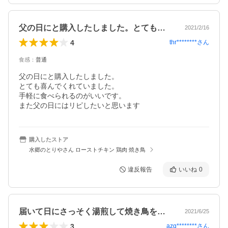
父の日にと購入したしました。とても喜ん…
2021/2/16
4
thr********
さん
食感
：
普通
父の日にと購入したしました。

とても喜んでくれていました。

手軽に食べられるのがいいです。

また父の日にはリピしたいと思います
購入したストア
水郷のとりやさん ローストチキン 鶏肉 焼き鳥
違反報告
いいね
0
届いて日にさっそく湯煎して焼き鳥を食べ…
2021/6/25
3
azg********
さん