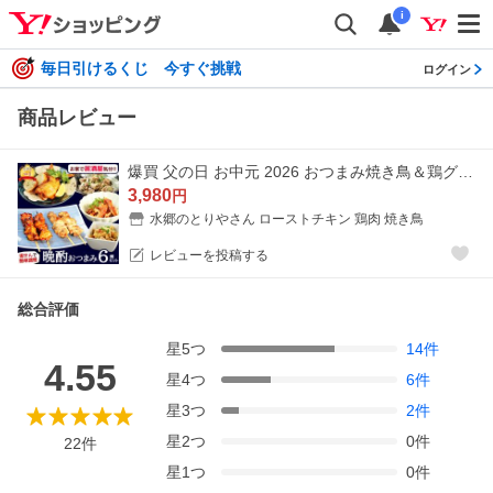
i
毎日引けるくじ 今すぐ挑戦
ログイン
商品レビュー
爆買 父の日 お中元 2026 おつまみ焼き鳥＆鶏グルメ６品セット 送料無料 焼き鳥 やきとり 焼鳥 プレゼント ギフト 国産 冷蔵（冷凍）
3,980
円
水郷のとりやさん ローストチキン 鶏肉 焼き鳥
レビューを投稿する
総合評価
星
5
つ
14
件
4.55
星
4
つ
6
件
星
3
つ
2
件
星
2
つ
0
件
22
件
星
1
つ
0
件