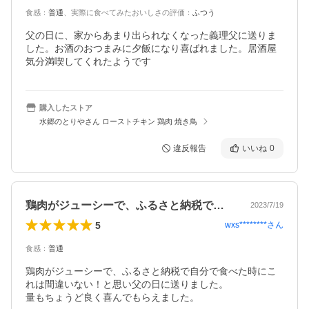
食感
：
普通
、
実際に食べてみたおいしさの評価
：
ふつう
父の日に、家からあまり出られなくなった義理父に送りま
した。お酒のおつまみに夕飯になり喜ばれました。居酒屋
気分満喫してくれたようです
購入したストア
水郷のとりやさん ローストチキン 鶏肉 焼き鳥
違反報告
いいね
0
鶏肉がジューシーで、ふるさと納税で自分…
2023/7/19
5
wxs********
さん
食感
：
普通
鶏肉がジューシーで、ふるさと納税で自分で食べた時にこ
れは間違いない！と思い父の日に送りました。

量もちょうど良く喜んでもらえました。