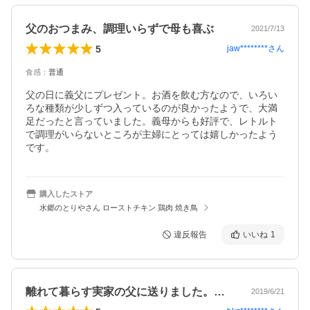
父のおつまみ、調理いらずで母も喜ぶ
2021/7/13
5
jaw********
さん
食感
：
普通
父の日に義父にプレゼント。お酒を飲む方なので、いろい
ろな種類が少しずつ入っているのが良かったようで、大満
足だったと言っていました。義母からも好評で、レトルト
で調理がいらないところが主婦にとっては嬉しかったよう
です。
購入したストア
水郷のとりやさん ローストチキン 鶏肉 焼き鳥
違反報告
いいね
1
離れて暮らす実家の父に送りました。今年…
2019/6/21