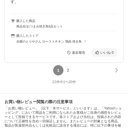
す。
購入した商品
商品名/おつまみ焼き鳥6品セット
購入したストア
水郷のとりやさん ローストチキン 鶏肉 焼き鳥
違反報告
いいね
0
1
2
22
件中
1
〜
20
件
お買い物レビュー閲覧の際の注意事項
「お買い物レビュー」（以下「本サービス」といいます）は、「Yahoo!ショ
ッピング」において商品をご利用になられたお客様がご自身の感想をレビュ
ーとして投稿できるサービスです。各ストアおよび当社は、投稿された内容
について正確性を含め一切保証しません。またレビューの対象となる商品、
製品が医薬部外品もしくは化粧品に該当する場合には、特に以下の事項を確