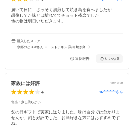
届いて日に　さっそく湯煎して焼き鳥を食べましたが

想像してた味とは離れててチョット残念でした

他の物は明日いただきます。
購入したストア
水郷のとりやさん ローストチキン 鶏肉 焼き鳥
違反報告
いいね
0
家族には好評
2023/8/8
4
roz********
さん
食感
：
少し柔らかい
父の日ギフトで実家に送りました。味は自分では分かりま
せんが、割と好評でした。お酒好きな方にはおすすめです
ね。