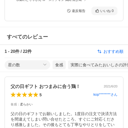
違反報告
いいね
0
すべてのレビュー
1
-
20
件 /
22
件
おすすめ順
星の数
食感
実際に食べてみたおいしさの評
父の日ギフト おつまみに合う鶏！
2021/6/20
5
kop********
さん
食感
：
柔らかい
父の日のギフトでお願いしました。1度目の注文で決済方法
を間違えてしまい問い合せたところ、すぐにご対応くださ
り感激しました。その後もとても丁寧なやりとりをしてい