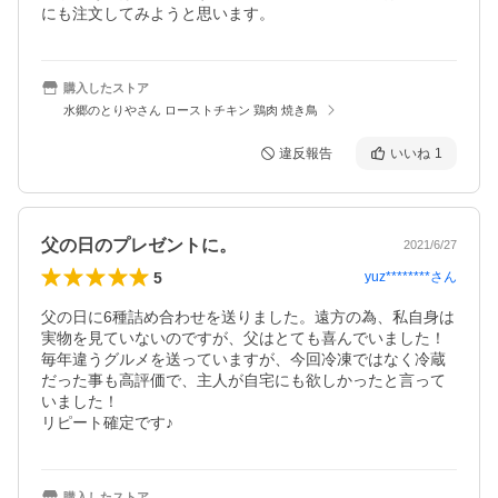
にも注文してみようと思います。
購入したストア
水郷のとりやさん ローストチキン 鶏肉 焼き鳥
違反報告
いいね
1
父の日のプレゼントに。
2021/6/27
5
yuz********
さん
父の日に6種詰め合わせを送りました。遠方の為、私自身は
実物を見ていないのですが、父はとても喜んでいました！

毎年違うグルメを送っていますが、今回冷凍ではなく冷蔵
だった事も高評価で、主人が自宅にも欲しかったと言って
いました！

リピート確定です♪
購入したストア