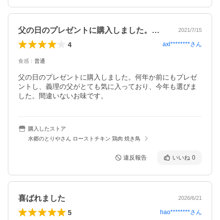
父の日のプレゼントに購入しました。何年…
2021/7/15
4
axl********
さん
食感
：
普通
父の日のプレゼントに購入しました。何年か前にもプレゼ
ントし、義理の父がとても気に入っており、今年も選びま
した。間違いないお味です。
購入したストア
水郷のとりやさん ローストチキン 鶏肉 焼き鳥
違反報告
いいね
0
喜ばれました
2026/6/21
5
hao********
さん