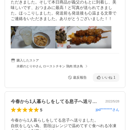
ただきました。そして本日商品が義父のもとに到着し、美
味しいです、おつまみに最高！と写真が送られてきまし
た。ほっこりしました。発送前も発送後も心温まる文章で
ご連絡をいただきました。ありがとうございました！！
購入したストア
水郷のとりやさん ローストチキン 鶏肉 焼き鳥
違反報告
いいね
1
今春から1人暮らしをしてる息子へ送りま…
2022/5/28
5
jpd********
さん
今春から1人暮らしをしてる息子へ送りました。

自炊をしない為、普段はレンジで温めてすぐ食べれる冷凍