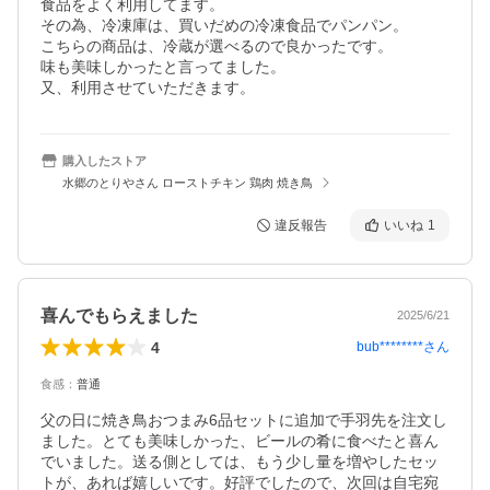
食品をよく利用してます。

その為、冷凍庫は、買いだめの冷凍食品でパンパン。

こちらの商品は、冷蔵が選べるので良かったです。

味も美味しかったと言ってました。

又、利用させていただきます。
購入したストア
水郷のとりやさん ローストチキン 鶏肉 焼き鳥
違反報告
いいね
1
喜んでもらえました
2025/6/21
4
bub********
さん
食感
：
普通
父の日に焼き鳥おつまみ6品セットに追加で手羽先を注文し
ました。とても美味しかった、ビールの肴に食べたと喜ん
でいました。送る側としては、もう少し量を増やしたセッ
トが、あれば嬉しいです。好評でしたので、次回は自宅宛