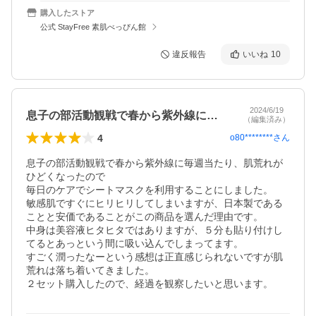
購入したストア
公式 StayFree 素肌べっぴん館
違反報告
いいね
10
2024/6/19
息子の部活動観戦で春から紫外線に毎週当…
（編集済み）
4
o80********
さん
息子の部活動観戦で春から紫外線に毎週当たり、肌荒れが
ひどくなったので

毎日のケアでシートマスクを利用することにしました。

敏感肌ですぐにヒリヒリしてしまいますが、日本製である
ことと安価であることがこの商品を選んだ理由です。

中身は美容液ヒタヒタではありますが、５分も貼り付けし
てるとあっという間に吸い込んでしまってます。

すごく潤ったなーという感想は正直感じられないですが肌
荒れは落ち着いてきました。

２セット購入したので、経過を観察したいと思います。