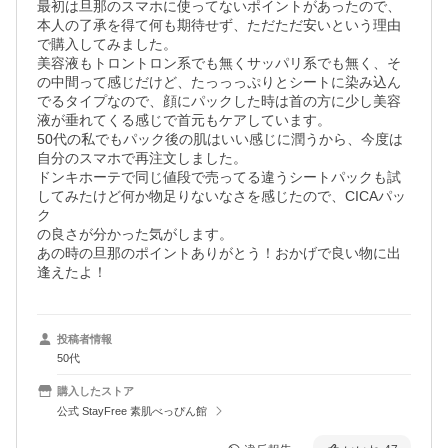
最初は旦那のスマホに使ってないポイントがあったので、
本人の了承を得て何も期待せず、ただただ安いという理由
で購入してみました。

美容液もトロントロン系でも無くサッパリ系でも無く、そ
の中間って感じだけど、たっっっぷりとシートに染み込ん
でるタイプなので、顔にパックした時は首の方に少し美容
液が垂れてくる感じで首元もケアしています。

50代の私でもパック後の肌はいい感じに潤うから、今度は
自分のスマホで再注文しました。

ドンキホーテで同じ値段で売ってる違うシートパックも試
してみたけど何か物足りないなさを感じたので、CICAパッ
ク

の良さが分かった気がします。

あの時の旦那のポイントありがとう！おかげで良い物に出
逢えたよ！
投稿者情報
50代
購入したストア
公式 StayFree 素肌べっぴん館