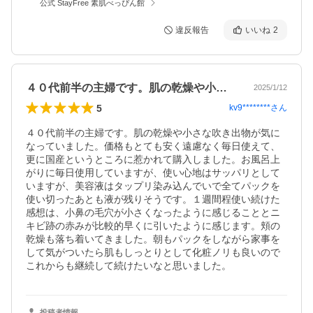
公式 StayFree 素肌べっぴん館
違反報告
いいね
2
４０代前半の主婦です。肌の乾燥や小さな…
2025/1/12
5
kv9********
さん
４０代前半の主婦です。肌の乾燥や小さな吹き出物が気に
なっていました。価格もとても安く遠慮なく毎日使えて、
更に国産というところに惹かれて購入しました。お風呂上
がりに毎日使用していますが、使い心地はサッパリとして
いますが、美容液はタップリ染み込んでいで全てパックを
使い切ったあとも液が残りそうです。１週間程使い続けた
感想は、小鼻の毛穴が小さくなったように感じることとニ
キビ跡の赤みが比較的早くに引いたように感じます。頬の
乾燥も落ち着いてきました。朝もパックをしながら家事を
して気がついたら肌もしっとりとして化粧ノリも良いので
これからも継続して続けたいなと思いました。
投稿者情報