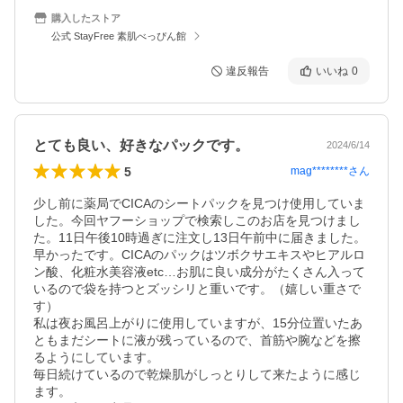
購入したストア
公式 StayFree 素肌べっぴん館
違反報告
いいね
0
とても良い、好きなパックです。
2024/6/14
5
mag********
さん
少し前に薬局でCICAのシートパックを見つけ使用していま
した。今回ヤフーショップで検索しこのお店を見つけまし
た。11日午後10時過ぎに注文し13日午前中に届きました。
早かったです。CICAのパックはツボクサエキスやヒアルロ
ン酸、化粧水美容液etc…お肌に良い成分がたくさん入って
いるので袋を持つとズッシリと重いです。（嬉しい重さで
す）

私は夜お風呂上がりに使用していますが、15分位置いたあ
ともまだシートに液が残っているので、首筋や腕などを擦
るようにしています。

毎日続けているので乾燥肌がしっとりして来たように感じ
ます。
