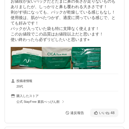
お値段が安いパックだとたまに鼻の長さが足りないものも
ありましたが、しっかりと鼻も覆われる大きさです！

剥がす頃になっても、パックが乾燥している感じもなし！

使用後は、肌がべたつかず、適度に潤っている感じで、と
ても好みです！

パックが入っていた袋も特に支障なく使えます！

このお値段でこの品質はお値段以上だと思います！

使い終わったら必ずリピしたいと思います⭐︎
投稿者情報
20代
購入したストア
公式 StayFree 素肌べっぴん館
違反報告
いいね
48