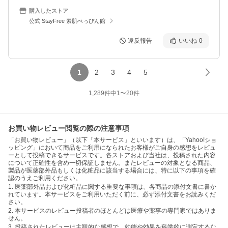
購入したストア
公式 StayFree 素肌べっぴん館
違反報告
いいね
0
1
2
3
4
5
1,289
件中
1
〜
20
件
お買い物レビュー閲覧の際の注意事項
「お買い物レビュー」（以下「本サービス」といいます）は、「Yahoo!ショ
ッピング」において商品をご利用になられたお客様がご自身の感想をレビュ
ーとして投稿できるサービスです。各ストアおよび当社は、投稿された内容
について正確性を含め一切保証しません。またレビューの対象となる商品、
製品が医薬部外品もしくは化粧品に該当する場合には、特に以下の事項を確
認のうえご利用ください。
1. 医薬部外品および化粧品に関する重要な事項は、各商品の添付文書に書か
れています。本サービスをご利用いただく前に、必ず添付文書をお読みくだ
さい。
2. 本サービスのレビュー投稿者のほとんどは医療や薬事の専門家ではありま
せん。
3. 投稿されたレビューは主観的な感想で、効能や効果を科学的に測定するな