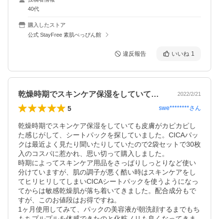
40代
購入したストア
公式 StayFree 素肌べっぴん館
違反報告
いいね
1
乾燥時期でスキンケア保湿をしていても皮…
2022/2/21
5
swe********
さん
乾燥時期でスキンケア保湿をしていても皮膚がカピカピし
た感じがして、シートパックを探していました。CICAパッ
クは最近よく見たり聞いたりしていたので2袋セットで30枚
入のコスパに惹かれ、思い切って購入しました。

時期によってスキンケア用品をさっぱりしっとりなど使い
分けていますが、肌の調子が悪く酷い時はスキンケアをし
てヒリヒリしてしまいCICAシートパックを使うようになっ
てからは敏感乾燥肌が落ち着いてきました。配合成分もで
すが、このお値段はお得ですね。

1ヶ月使用してみて、パックの美容液が朝洗顔するまでもち
もちプルプルを体感できたのと化粧ノリも良くなってきま