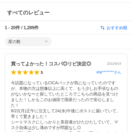
すべてのレビュー
1
-
20
件 /
1,289
件
おすすめ順
星の数
買ってよかった！コスパ◎リピ決定◎
2022/8/24
5
vhp********
さん
今話題になっているCICAパックが気になっていたのです
が、本物の方は想像以上に高くて、もう少しお手頃なもの
がないかな〜と探していたところでこちらの商品を見つけ
ました！しかもこのお値段で国産だったので安心しまし
た！

8/22(月)正午に注文して24(水)午後にポストに届いていて、
早くて驚きました！

シートマスクにしっかりと美容液がひたひたしていて、マ
スク自体は少し薄めですが問題なし◎
