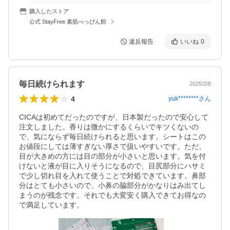
購入したストア
公式 StayFree 素肌べっぴん館
違反報告
いいね
0
毎日続けられます
2025/2/8
4
yuk********
さん
CICAは初めてだったのですが、日本製だったので安心して
注文しました。香りは微かにするくらいでキツくないの
で、気にならず毎日続けられると思います。シートはこの
お値段にしては薄すぎない厚さで扱いやすいです。ただ、
目が大きめの方には目の部分が小さいと思います。気を付
けないと液が目に入りそうになるので、目尻部分にハサミ
で少し切れ目を入れて使うことで対処できています。鼻部
分はとても小さいので、小鼻の脇部分がかなりはみ出てし
まうのが残念です。それでも大変安く購入できてお得なの
で満足しています。