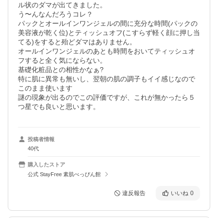
ル状のダマが出てきました。

う〜んなんだろうコレ？

パックとオールインワンジェルの間に充分な時間(パックの
美容液が乾く位)とティッシュオフ(こすらず軽く顔に押し当
てる)をすると殆どダマはありません。

オールインワンジェルのあとも時間をおいてティッシュオ
フすると全く気にならない。

基礎化粧品との相性かなぁ?

特に肌に異常も無いし、翌朝の肌の調子もイイ感じなので
このまま使います

謎の現象が出るのでこの評価ですが、これが無かったら５
つ星でも良いと思います。
投稿者情報
40代
購入したストア
公式 StayFree 素肌べっぴん館
違反報告
いいね
0