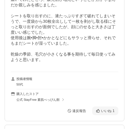
だか親しみを感じました。

シートを取り出すのに、液たっぷりすぎて破れてしまいそ
うで、一度袋から30枚全出しして一枚を剥がし取る様にそ
っと取り出すのが面倒でしたが、顔にのせると大きさは丁
度いい感じでした。

使用後は腕•脚•肘•かかとなどにもサラッと滑らせ、それで
もまだシートが湿っていました。

乾燥の季節、毛穴が小さくなる事を期待して毎日使ってみ
ようと思います。
投稿者情報
50代
購入したストア
公式 StayFree 素肌べっぴん館
違反報告
いいね
1