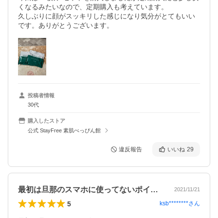
くなるみたいなので、定期購入も考えています。

久しぶりに顔がスッキリした感じになり気分がとてもいい
です。ありがとうございます。
投稿者情報
30代
購入したストア
公式 StayFree 素肌べっぴん館
違反報告
いいね
29
最初は旦那のスマホに使ってないポイント…
2021/11/21
5
ksb********
さん