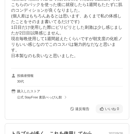
こちらのパックを使った後に就寝したら1週間もたたずに肌
のコンディションが良くなりました。

(個人差はもちろんあるとは思います、あくまで私の体感し
たことをそのまま書いてるだけです)

1日目だけ使用した際にピリピリとした刺激は少し感じまし
たが2日目以降感じません。

現在毎晩使用して1週間超えたくらいですが朝支度の化粧ノ
リもいい感じなのでこのコスパは魅力的なだなと思いま
す。

日本製なのも良いなと思いました。
投稿者情報
30代
購入したストア
公式 StayFree 素肌べっぴん館
違反報告
いいね
0
トラブルが多く、これを使用してから、肌…
2022/9/26