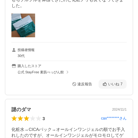
した。
投稿者情報
30代
購入したストア
公式 StayFree 素肌べっぴん館
違反報告
いいね
7
謎のダマ
2024/11/1
3
cax********
さん
化粧水→CICAパック→オールインワンジェルの順でお手入
れしたのですが、オールインワンジェルがモロモロしてゲ