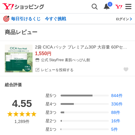
i
毎日引けるくじ 今すぐ挑戦
ログイン
商品レビュー
2袋 CICA パック プレミアム30P 大容量 60Pセット ツボクサエキス 日本製 シカ フェイスパック フェイスマスク シートマスク 爆買
1,550
円
公式 StayFree 素肌べっぴん館
レビューを投稿する
総合評価
星
5
つ
844
件
4.55
星
4
つ
336
件
星
3
つ
88
件
星
2
つ
16
件
1,289
件
星
1
つ
5
件