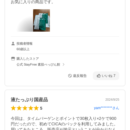
お気に入りの商品です。
投稿者情報
60歳以上
購入したストア
公式 StayFree 素肌べっぴん館
違反報告
いいね
7
液たっぷり国産品
2024/9/25
5
yam********
さん
今回は、タイムバーゲンとポイントで30枚入り×2ケで900
円だったので、初めてCICAのパックを利用してみました。

届いてみたところ、販売店が地元ということが分かりなん