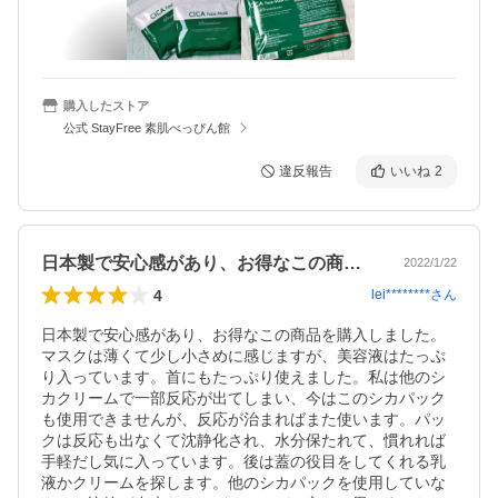
購入したストア
公式 StayFree 素肌べっぴん館
違反報告
いいね
2
日本製で安心感があり、お得なこの商品を…
2022/1/22
4
lei********
さん
日本製で安心感があり、お得なこの商品を購入しました。
マスクは薄くて少し小さめに感じますが、美容液はたっぷ
り入っています。首にもたっぷり使えました。私は他のシ
カクリームで一部反応が出てしまい、今はこのシカパック
も使用できませんが、反応が治まればまた使います。パッ
クは反応も出なくて沈静化され、水分保たれて、慣れれば
手軽だし気に入っています。後は蓋の役目をしてくれる乳
液かクリームを探します。他のシカパックを使用していな