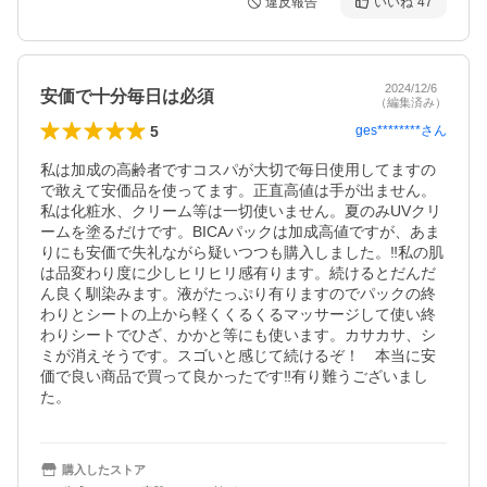
違反報告
いいね
47
2024/12/6
安価で十分毎日は必須
（編集済み）
5
ges********
さん
私は加成の高齢者ですコスパが大切で毎日使用してますの
で敢えて安価品を使ってます。正直高値は手が出ません。
私は化粧水、クリーム等は一切使いません。夏のみUVクリ
ームを塗るだけです。BICAパックは加成高値ですが、あま
りにも安価で失礼ながら疑いつつも購入しました。‼️私の肌
は品変わり度に少しヒリヒリ感有ります。続けるとだんだ
ん良く馴染みます。液がたっぷり有りますのでパックの終
わりとシートの上から軽くくるくるマッサージして使い終
わりシートでひざ、かかと等にも使います。カサカサ、シ
ミが消えそうです。スゴいと感じて続けるぞ！　本当に安
価で良い商品で買って良かったです‼️有り難うございまし
た。
購入したストア