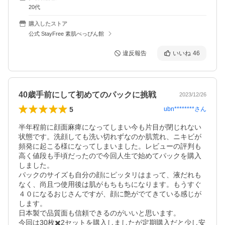
20代
購入したストア
公式 StayFree 素肌べっぴん館
違反報告
いいね
46
40歳手前にして初めてのパックに挑戦
2023/12/26
5
ubn********
さん
半年程前に顔面麻痺になってしまい今も片目が閉じれない
状態です。洗顔しても洗い切れずなのか肌荒れ、ニキビが
頻発に起こる様になってしまいました。レビューの評判も
高く値段も手頃だったので今回人生で始めてパックを購入
しました。

パックのサイズも自分の顔にピッタリはまって、液だれも
なく、尚且つ使用後は肌がもちもちになります。もうすぐ
４０になるおじさんですが、顔に艶がでてきている感じが
します。

日本製で品質面も信頼できるのがいいと思います。

今回は30枚✖️2セットを購入しましたが定期購入だと少し安