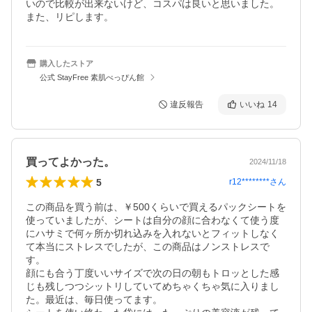
いので比較が出来ないけど、コスパは良いと思いました。
また、リピします。
購入したストア
公式 StayFree 素肌べっぴん館
違反報告
いいね
14
買ってよかった。
2024/11/18
5
r12********
さん
この商品を買う前は、￥500くらいで買えるパックシートを
使っていましたが、シートは自分の顔に合わなくて使う度
にハサミで何ヶ所か切れ込みを入れないとフィットしなく
て本当にストレスでしたが、この商品はノンストレスで
す。

顔にも合う丁度いいサイズで次の日の朝もトロッとした感
じも残しつつシットリしていてめちゃくちゃ気に入りまし
た。最近は、毎日使ってます。
