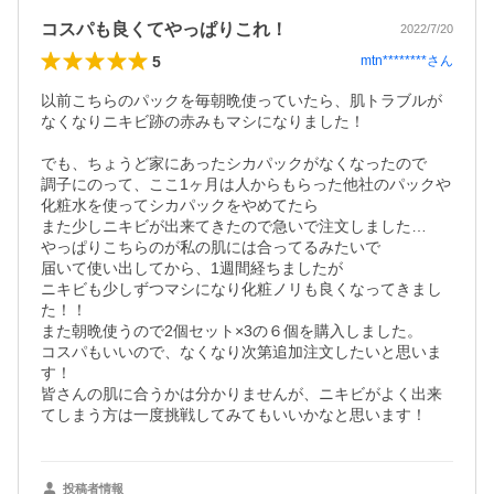
コスパも良くてやっぱりこれ！
2022/7/20
5
mtn********
さん
以前こちらのパックを毎朝晩使っていたら、肌トラブルが
なくなりニキビ跡の赤みもマシになりました！

でも、ちょうど家にあったシカパックがなくなったので

調子にのって、ここ1ヶ月は人からもらった他社のパックや
化粧水を使ってシカパックをやめてたら

また少しニキビが出来てきたので急いで注文しました…

やっぱりこちらのが私の肌には合ってるみたいで

届いて使い出してから、1週間経ちましたが

ニキビも少しずつマシになり化粧ノリも良くなってきまし
た！！

また朝晩使うので2個セット×3の６個を購入しました。

コスパもいいので、なくなり次第追加注文したいと思いま
す！

皆さんの肌に合うかは分かりませんが、ニキビがよく出来
投稿者情報