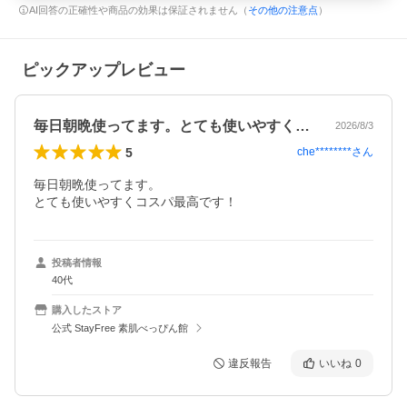
AI回答の正確性や商品の効果は保証されません（
その他の注意点
）
ピックアップレビュー
毎日朝晩使ってます。とても使いやすくコ…
2026/8/3
5
che********
さん
毎日朝晩使ってます。

とても使いやすくコスパ最高です！
投稿者情報
40代
購入したストア
公式 StayFree 素肌べっぴん館
違反報告
いいね
0