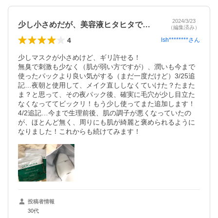
2024/3/23
少し小さめだが、美容液ヒタヒタで良い
（編集済み）
4
lsh********
さん
少しマスクが小さめけど、ギリ許せる！

無臭で刺激も少なく（肌が弱い方ですが）、潤いも今まで
使ったパックより良い気がする（まだ一度だけど）3/25追
記…夜朝と使用して、メイク直ししなくていけた？たまた
ま？と思って、その夜パック後、確実に毛穴が少し目立た
なくなっててビックリ！もう少し使ってまた追加します！
4/2追記…今まで生理前後、肌の調子が悪くなっていたの
が、ほとんど無く、周りにも肌が綺麗と褒められるように
なりました！これからも続けてみます！
投稿者情報
30代