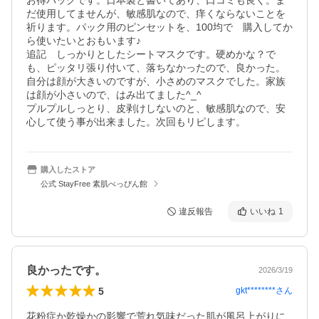
お得パックです。日本製と書いてあり、口コミも良く。ま
だ使用してませんが、敏感肌なので、痒くならないことを
祈ります。パック用のピンセットを、100均で　購入してか
ら使いたいとおもいます♪

追記　しっかりとしたシートマスクです。硬めかな？で
も、ピッタリ張り付いて、落ちなかったので、良かった。
自分は顔が大きいのですが、小さめのマスクでした。家族
は顔が小さいので、はみ出てました^_^

プルプルしっとり、皮剥けしないのと、敏感肌なので、安
心して使う事が出来ました。次回もリピします。
購入したストア
公式 StayFree 素肌べっぴん館
違反報告
いいね
1
良かったです。
2026/3/19
5
gkt********
さん
花粉症か乾燥かの影響で荒れ気味だった肌が風呂上がりに