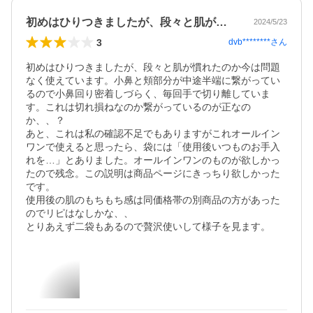
初めはひりつきましたが、段々と肌が慣れ…
2024/5/23
3
dvb********
さん
初めはひりつきましたが、段々と肌が慣れたのか今は問題
なく使えています。小鼻と頬部分が中途半端に繋がってい
るので小鼻回り密着しづらく、毎回手で切り離していま
す。これは切れ損ねなのか繋がっているのが正なの
か、、？

あと、これは私の確認不足でもありますがこれオールイン
ワンで使えると思ったら、袋には「使用後いつものお手入
れを…」とありました。オールインワンのものが欲しかっ
たので残念。この説明は商品ページにきっちり欲しかった
です。

使用後の肌のもちもち感は同価格帯の別商品の方があった
のでリピはなしかな、、
