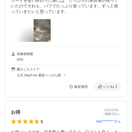
シートを使い終わった袋には、たっぷりの美容液が残って
いたのでそれも、パフでたっぷり使っています。ずっと使
っていきたいと思っています。
投稿者情報
50代
購入したストア
公式 StayFree 素肌べっぴん館
違反報告
いいね
3
2022/2/16
お得
（編集済み）
5
nan********
さん