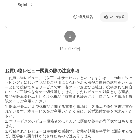
Stylink
違反報告
いいね
0
1
1
件中
1
〜
1
件
お買い物レビュー閲覧の際の注意事項
「お買い物レビュー」（以下「本サービス」といいます）は、「Yahoo!ショ
ッピング」において商品をご利用になられたお客様がご自身の感想をレビュ
ーとして投稿できるサービスです。各ストアおよび当社は、投稿された内容
について正確性を含め一切保証しません。またレビューの対象となる商品、
製品が医薬部外品もしくは化粧品に該当する場合には、特に以下の事項を確
認のうえご利用ください。
1. 医薬部外品および化粧品に関する重要な事項は、各商品の添付文書に書か
れています。本サービスをご利用いただく前に、必ず添付文書をお読みくだ
さい。
2. 本サービスのレビュー投稿者のほとんどは医療や薬事の専門家ではありま
せん。
3. 投稿されたレビューは主観的な感想で、効能や効果を科学的に測定するな
ど、医学的な裏付けがなされたものではありません。