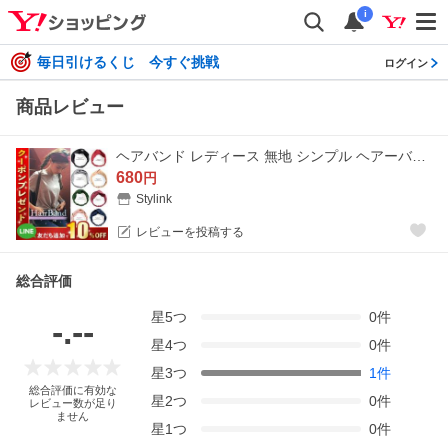
i
毎日引けるくじ 今すぐ挑戦
ログイン
商品レビュー
ヘアバンド レディース 無地 シンプル ヘアーバンド ターバン ヘアターバン ヘアーターバン ヘアアクセサリー ヘアアレンジ ワインレッド ネイビー
680
円
Stylink
レビューを投稿する
総合評価
星
5
つ
0
件
-.--
星
4
つ
0
件
星
3
つ
1
件
総合評価に有効な
星
2
つ
0
件
レビュー数が足り
ません
星
1
つ
0
件