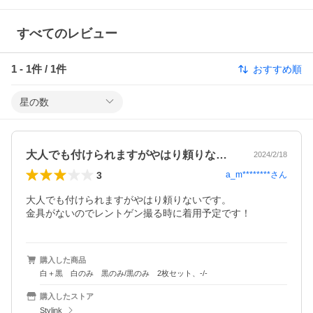
すべてのレビュー
1
-
1
件 /
1
件
おすすめ順
星の数
大人でも付けられますがやはり頼りないで…
2024/2/18
3
a_m********
さん
大人でも付けられますがやはり頼りないです。

金具がないのでレントゲン撮る時に着用予定です！
購入した商品
白＋黒 白のみ 黒のみ/黒のみ 2枚セット、-/-
購入したストア
Stylink