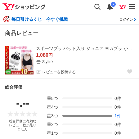
i
毎日引けるくじ 今すぐ挑戦
ログイン
商品レビュー
スポーツブラ パット入り ジュニア ヨガブラ かわいい ノンワイヤー フィットネスブラ ワイヤーなし ナイトブラ ブラック ホワイト 白 黒 2枚セット
1,080
円
Stylink
レビューを投稿する
総合評価
星
5
つ
0
件
-.--
星
4
つ
0
件
星
3
つ
1
件
総合評価に有効な
星
2
つ
0
件
レビュー数が足り
ません
星
1
つ
0
件