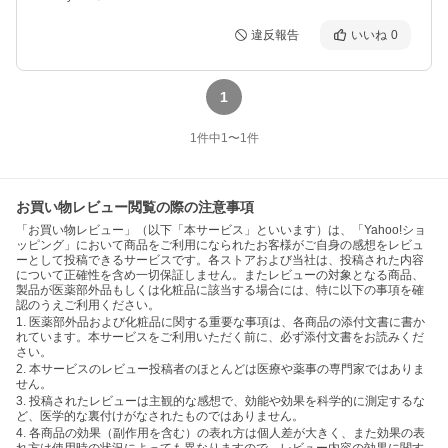
違反報告
いいね
0
1
1
件中
1
〜
1
件
お買い物レビュー閲覧の際の注意事項
「お買い物レビュー」（以下「本サービス」といいます）は、「Yahoo!ショ
ッピング」において商品をご利用になられたお客様がご自身の感想をレビュ
ーとして投稿できるサービスです。各ストアおよび当社は、投稿された内容
について正確性を含め一切保証しません。またレビューの対象となる商品、
製品が医薬部外品もしくは化粧品に該当する場合には、特に以下の事項を確
認のうえご利用ください。
1. 医薬部外品および化粧品に関する重要な事項は、各商品の添付文書に書か
れています。本サービスをご利用いただく前に、必ず添付文書をお読みくだ
さい。
2. 本サービスのレビュー投稿者のほとんどは医療や薬事の専門家ではありま
せん。
3. 投稿されたレビューは主観的な感想で、効能や効果を科学的に測定するな
ど、医学的な裏付けがなされたものではありません。
4. 各商品の効果（副作用を含む）の表れ方は個人差が大きく、また効果の表