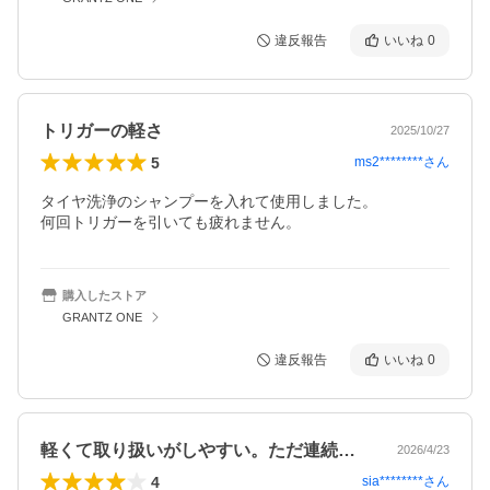
違反報告
いいね
0
トリガーの軽さ
2025/10/27
5
ms2********
さん
タイヤ洗浄のシャンプーを入れて使用しました。

何回トリガーを引いても疲れません。
購入したストア
GRANTZ ONE
違反報告
いいね
0
軽くて取り扱いがしやすい。ただ連続使用…
2026/4/23
4
sia********
さん