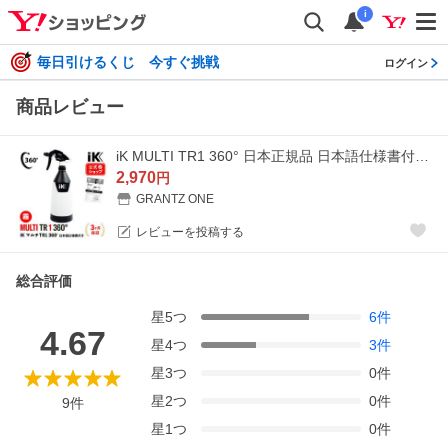
i
毎日引けるくじ 今すぐ挑戦
ログイン
商品レビュー
iK MULTI TR1 360° 日本正規品 日本語仕様書付 アイケイ トリガースプレー Goizper Group iK
2,970
円
GRANTZ ONE
レビューを投稿する
総合評価
星
5
つ
6
件
4.67
星
4
つ
3
件
星
3
つ
0
件
星
2
つ
0
件
9
件
星
1
つ
0
件