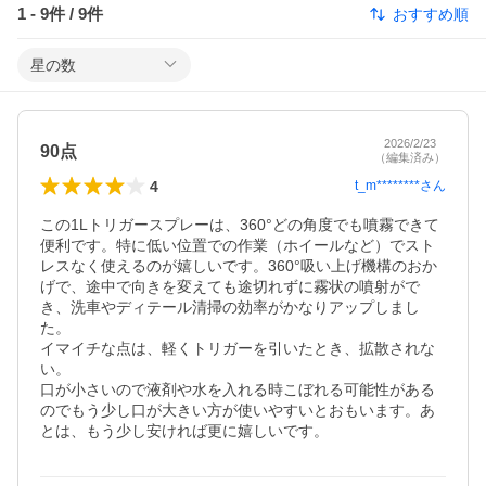
1
-
9
件 /
9
件
おすすめ順
星の数
2026/2/23
90点
（編集済み）
4
t_m********
さん
この1Lトリガースプレーは、360°どの角度でも噴霧できて
便利です。特に低い位置での作業（ホイールなど）でスト
レスなく使えるのが嬉しいです。360°吸い上げ機構のおか
げで、途中で向きを変えても途切れずに霧状の噴射がで
き、洗車やディテール清掃の効率がかなりアップしまし
た。

イマイチな点は、軽くトリガーを引いたとき、拡散されな
い。

口が小さいので液剤や水を入れる時こぼれる可能性がある
のでもう少し口が大きい方が使いやすいとおもいます。あ
とは、もう少し安ければ更に嬉しいです。