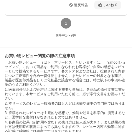
違反報告
いいね
0
1
9
件中
1
〜
9
件
お買い物レビュー閲覧の際の注意事項
「お買い物レビュー」（以下「本サービス」といいます）は、「Yahoo!ショ
ッピング」において商品をご利用になられたお客様がご自身の感想をレビュ
ーとして投稿できるサービスです。各ストアおよび当社は、投稿された内容
について正確性を含め一切保証しません。またレビューの対象となる商品、
製品が医薬部外品もしくは化粧品に該当する場合には、特に以下の事項を確
認のうえご利用ください。
1. 医薬部外品および化粧品に関する重要な事項は、各商品の添付文書に書か
れています。本サービスをご利用いただく前に、必ず添付文書をお読みくだ
さい。
2. 本サービスのレビュー投稿者のほとんどは医療や薬事の専門家ではありま
せん。
3. 投稿されたレビューは主観的な感想で、効能や効果を科学的に測定するな
ど、医学的な裏付けがなされたものではありません。
4. 各商品の効果（副作用を含む）の表れ方は個人差が大きく、また効果の表
れ方は使用時の状況によっても異なりますので、レビュー内容の効果に関す
る記載は科学的には参考にすべきではありません。