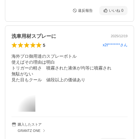
違反報告
いいね
0
洗車用材スプレーに
2025/12/19
5
x2t********
さん
海外プロ御用達のスプレーボトル

使えばその理由は明白

トリガーの軽さ　噴霧された液体が均等に噴霧され

無駄がない

見た目もクール　値段以上の価値あり
購入したストア
GRANTZ ONE