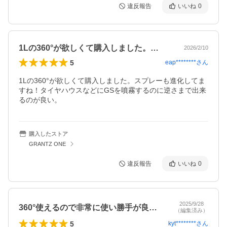
違反報告
いいね
0
1Lの360°が欲しくて購入しました。…
2026/2/10
5
eap********
さん
1Lの360°が欲しくて購入しました。スプレーも進化してま
すね！タイヤハウスなどにGSを噴霧するのに逆さまで出来
るのが良い。
購入したストア
GRANTZ ONE
違反報告
いいね
0
2025/9/28
360°使えるので非常に使い勝手が良い…
（編集済み）
5
kyt********
さん