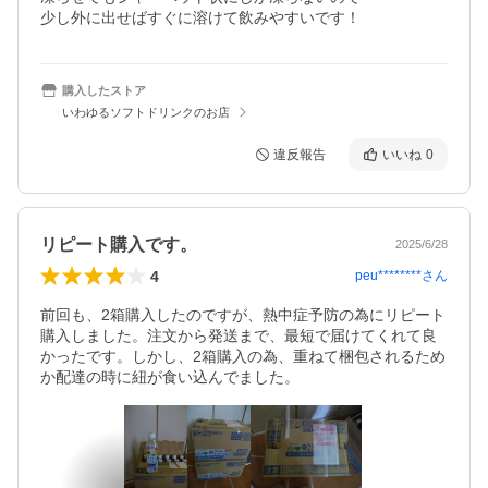
少し外に出せばすぐに溶けて飲みやすいです！
購入したストア
いわゆるソフトドリンクのお店
違反報告
いいね
0
リピート購入です。
2025/6/28
4
peu********
さん
前回も、2箱購入したのですが、熱中症予防の為にリピート
購入しました。注文から発送まで、最短で届けてくれて良
かったです。しかし、2箱購入の為、重ねて梱包されるため
か配達の時に紐が食い込んでました。