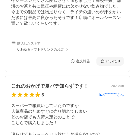
今シーズンたくさん愛飲させて頂きました！高校生娘、部
活のお茶と共に遠征や練習には欠かせない飲み物でした。
今までの製品では物足りなく、ライチの濃いめが汗をかい
た後には最高に良かったそうです！店頭にオールシーズン
置いて欲しいくらいです。
購入したストア
いわゆるソフトドリンクのお店
違反報告
いいね
0
これのおかげで夏バテ知らずです！
2020/9/8
5
hzk********
さん
スーパーで箱買いしていたのですが

人気商品のためすぐに売り切れてしまい

どのお店でも入荷未定とのことで

こちらで購入しました！

凍らせてもシャーベット状にしか凍らないので
