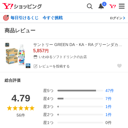
i
毎日引けるくじ 今すぐ挑戦
ログイン
商品レビュー
サントリー GREEN DA・KA・RA グリーンダカラ 塩ライチ＆ヨーグルト 490ml ペットボトル 48本 (24本入×2 まとめ買い) 熱中症対策 果汁飲料 冷凍
5,857
円
いわゆるソフトドリンクのお店
レビューを投稿する
総合評価
星
5
つ
47
件
4.79
星
4
つ
7
件
星
3
つ
1
件
星
2
つ
1
件
56
件
星
1
つ
0
件