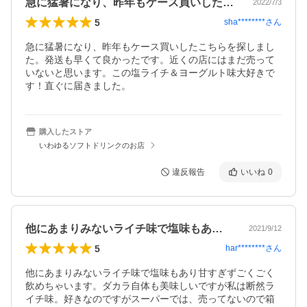
急に猛暑になり、昨年もケース買いしたこ…
2022/7/3
5
sha********
さん
急に猛暑になり、昨年もケース買いしたこちらを探しまし
た。発送も早くて良かったです。近くの店にはまだ売って
いないと思います。この塩ライチ＆ヨーグルト味大好きで
す！直ぐに届きました。
購入したストア
いわゆるソフトドリンクのお店
違反報告
いいね
0
他にあまりみないライチ味で塩味もあり甘…
2021/9/12
5
har********
さん
他にあまりみないライチ味で塩味もあり甘すぎずごくごく
飲めちゃいます。ダカラ自体も美味しいですが私は断然ラ
イチ味。好きなのですがスーパーでは、売ってないので箱