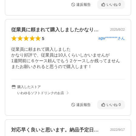
違反報告
いいね
0
従業員に頼まれて購入しましたかなり好評…
2025/8/22
5
agw********
さん
従業員に頼まれて購入しました

かなり好評で、従業員は10人くらいしかいませんが

1週間前に６ケース頼んでもう２ケースしか残ってません

またお願いされると思うので購入します！
購入したストア
いわゆるソフトドリンクのお店
違反報告
いいね
0
対応早く良いと思います。納品予定日より…
2022/9/17