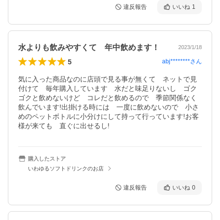
違反報告
いいね
1
水よりも飲みやすくて 年中飲めます！
2023/1/18
5
abj********
さん
気に入った商品なのに店頭で見る事が無くて　ネットで見
付けて　毎年購入しています　水だと味足りないし　ゴク
ゴクと飲めないけど　コレだと飲めるので　季節関係なく
飲んでいます!出掛ける時には　一度に飲めないので　小さ
めのペットボトルに小分けにして持って行っています!お客
様が来ても　直ぐに出せるし!
購入したストア
いわゆるソフトドリンクのお店
違反報告
いいね
0