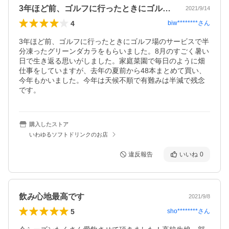
3年ほど前、ゴルフに行ったときにゴルフ…
2021/9/14
4
biw********
さん
3年ほど前、ゴルフに行ったときにゴルフ場のサービスで半
分凍ったグリーンダカラをもらいました。8月のすごく暑い
日で生き返る思いがしました。家庭菜園で毎日のように畑
仕事をしていますが、去年の夏前から48本まとめて買い、
今年もかいました。今年は天候不順で有難みは半減で残念
です。
購入したストア
いわゆるソフトドリンクのお店
違反報告
いいね
0
飲み心地最高です
2021/9/8
5
sho********
さん