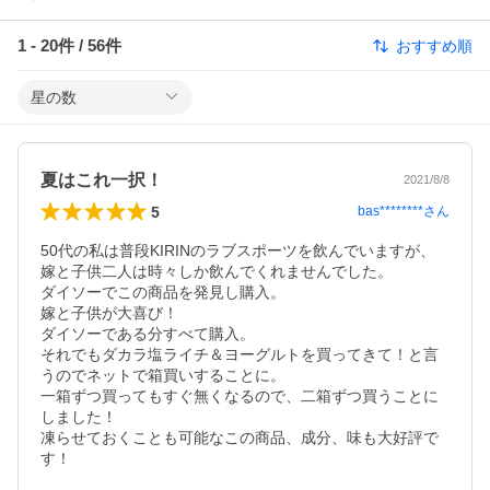
1
-
20
件 /
56
件
おすすめ順
星の数
夏はこれ一択！
2021/8/8
5
bas********
さん
50代の私は普段KIRINのラブスポーツを飲んでいますが、
嫁と子供二人は時々しか飲んでくれませんでした。

ダイソーでこの商品を発見し購入。

嫁と子供が大喜び！

ダイソーである分すべて購入。

それでもダカラ塩ライチ＆ヨーグルトを買ってきて！と言
うのでネットで箱買いすることに。

一箱ずつ買ってもすぐ無くなるので、二箱ずつ買うことに
しました！

凍らせておくことも可能なこの商品、成分、味も大好評で
す！