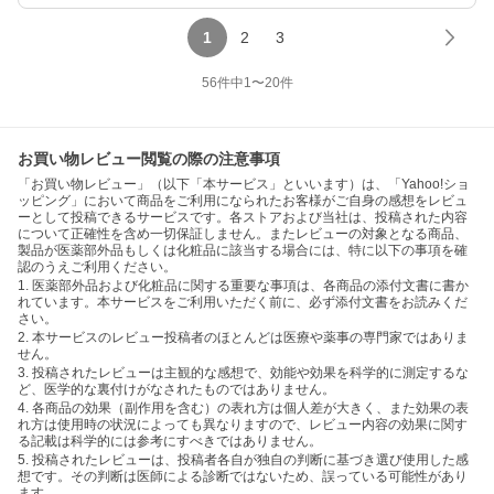
1
2
3
56
件中
1
〜
20
件
お買い物レビュー閲覧の際の注意事項
「お買い物レビュー」（以下「本サービス」といいます）は、「Yahoo!ショ
ッピング」において商品をご利用になられたお客様がご自身の感想をレビュ
ーとして投稿できるサービスです。各ストアおよび当社は、投稿された内容
について正確性を含め一切保証しません。またレビューの対象となる商品、
製品が医薬部外品もしくは化粧品に該当する場合には、特に以下の事項を確
認のうえご利用ください。
1. 医薬部外品および化粧品に関する重要な事項は、各商品の添付文書に書か
れています。本サービスをご利用いただく前に、必ず添付文書をお読みくだ
さい。
2. 本サービスのレビュー投稿者のほとんどは医療や薬事の専門家ではありま
せん。
3. 投稿されたレビューは主観的な感想で、効能や効果を科学的に測定するな
ど、医学的な裏付けがなされたものではありません。
4. 各商品の効果（副作用を含む）の表れ方は個人差が大きく、また効果の表
れ方は使用時の状況によっても異なりますので、レビュー内容の効果に関す
る記載は科学的には参考にすべきではありません。
5. 投稿されたレビューは、投稿者各自が独自の判断に基づき選び使用した感
想です。その判断は医師による診断ではないため、誤っている可能性があり
ます。