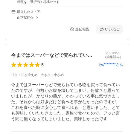
種類をご選択/B：柑橘セット
購入したストア
山下屋荘介
違反報告
いいね
1
2021/9/25
今まではスーパーなどで売られている物を…
（編集済み）
5
lyx********
さん
甘さ
：
甘さ控えめ
、
大きさ
：
小さめ
今まではスーパーなどで売られている物を買って食べてい
たのですが、何故かお腹を壊してしまい、何故？と思って
いましたが、かなりの薬が、かかっている事に気づきまし
た、それからは好きだけど食べる事がなかったのですが、
これを食べた時に安心して食べれる、と思いました、とて
も美味しくいただきました、家族で食べたので、アッと言
う間に無くなってしまいました、美味しかったです