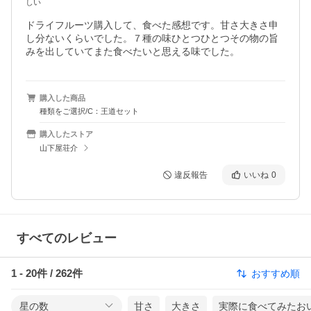
しい
ドライフルーツ購入して、食べた感想です。甘さ大きさ申
し分ないくらいでした。７種の味ひとつひとつその物の旨
みを出していてまた食べたいと思える味でした。
購入した商品
種類をご選択/C：王道セット
購入したストア
山下屋荘介
違反報告
いいね
0
すべてのレビュー
1
-
20
件 /
262
件
おすすめ順
星の数
甘さ
大きさ
実際に食べてみたお