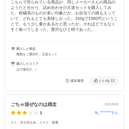
こちらで売られている商品が、同じメーカーさんの商品の
ようだと分かり、詰め合わせの王道セットを購入してみ
た。柑橘系のものが多い印象だが、お目当ての桃も入って
いて、どれもとても美味しかった。250gで1980円というこ
とで、もう少し量があるかと思ったが、それほどでもなく
すぐ食べてしまった。贅沢なひと時であった。
購入した商品
種類をご選択/C：王道セット
購入したストア
山下屋荘介
違反報告
いいね
13
ごちゃ混ぜなのは残念
2021/9/26
3
fa_********
さん
甘さ
：
甘さ控えめ
、
大きさ
：
普通