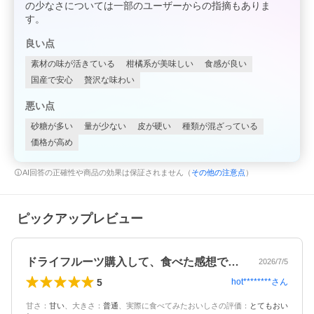
の少なさについては一部のユーザーからの指摘もありま
す。
良い点
素材の味が活きている
柑橘系が美味しい
食感が良い
国産で安心
贅沢な味わい
悪い点
砂糖が多い
量が少ない
皮が硬い
種類が混ざっている
価格が高め
AI回答の正確性や商品の効果は保証されません（
その他の注意点
）
ピックアップレビュー
ドライフルーツ購入して、食べた感想です…
2026/7/5
5
hot********
さん
甘さ
：
甘い
、
大きさ
：
普通
、
実際に食べてみたおいしさの評価
：
とてもおい