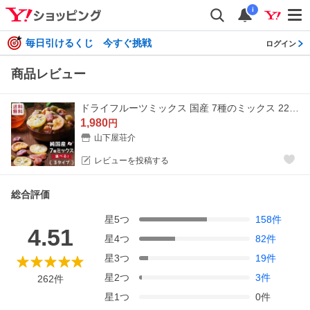
i
毎日引けるくじ 今すぐ挑戦
ログイン
商品レビュー
ドライフルーツミックス 国産 7種のミックス 220g 送料無料 食品 メール便 ギフト 国産ドライ おやつ 南信州菓子工房 おつまみ ポイント利用 超PayPay祭
1,980
円
山下屋荘介
レビューを投稿する
総合評価
星
5
つ
158
件
4.51
星
4
つ
82
件
星
3
つ
19
件
星
2
つ
3
件
262
件
星
1
つ
0
件