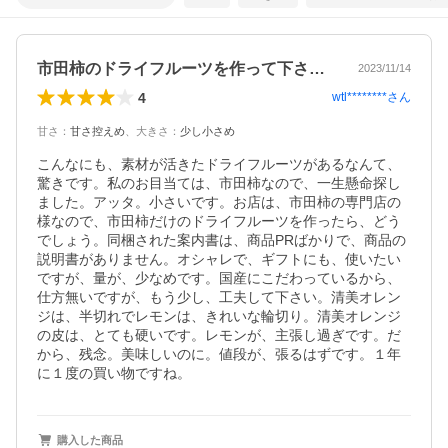
市田柿のドライフルーツを作って下さい。
2023/11/14
4
wtl********
さん
甘さ
：
甘さ控えめ
、
大きさ
：
少し小さめ
こんなにも、素材が活きたドライフルーツがあるなんて、
驚きです。私のお目当ては、市田柿なので、一生懸命探し
ました。アッタ。小さいです。お店は、市田柿の専門店の
様なので、市田柿だけのドライフルーツを作ったら、どう
でしょう。同梱された案内書は、商品PRばかりで、商品の
説明書がありません。オシャレで、ギフトにも、使いたい
ですが、量が、少なめです。国産にこだわっているから、
仕方無いですが、もう少し、工夫して下さい。清美オレン
ジは、半切れでレモンは、きれいな輪切り。清美オレンジ
の皮は、とても硬いです。レモンが、主張し過ぎです。だ
から、残念。美味しいのに。値段が、張るはずです。１年
に１度の買い物ですね。
購入した商品