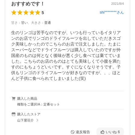
おすすめです！
2021/8/4
5
shi********
さん
甘さ
：
甘い
、
大きさ
：
普通
生のリンゴは苦手なのですが、いつも行っているイタリア
ンのお店でリンゴのドライフルーツを出していただきスゴ
ク美味しかったのでこちらのお店で注文しました。たまに
スーパーなどでドライフルーツは購入していたのですが外
国産のものは何となく後味が悪く少し食べては棄てていま
した。こちらのお店のものはとても美味しくて小腹を満た
すのにもちょうどいいです。すぐになくなりそうです。子
供もリンゴのドライフルーツが好きなのですが、、、ほと
んど子供に食べられてしまいました(笑)
購入した商品
種類をご選択/A：定番セット
購入したストア
山下屋荘介
違反報告
いいね
6