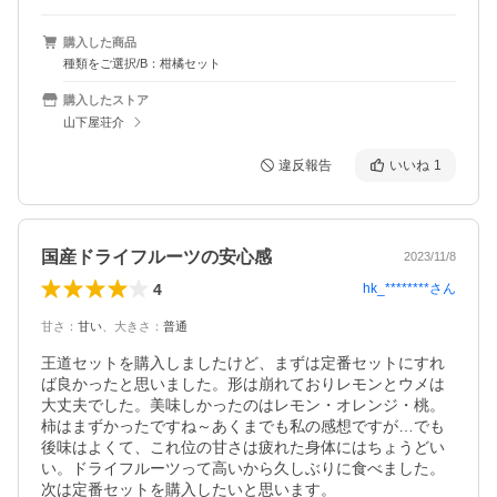
購入した商品
種類をご選択/B：柑橘セット
購入したストア
山下屋荘介
違反報告
いいね
1
国産ドライフルーツの安心感
2023/11/8
4
hk_********
さん
甘さ
：
甘い
、
大きさ
：
普通
王道セットを購入しましたけど、まずは定番セットにすれ
ば良かったと思いました。形は崩れておりレモンとウメは
大丈夫でした。美味しかったのはレモン・オレンジ・桃。
柿はまずかったですね～あくまでも私の感想ですが…でも
後味はよくて、これ位の甘さは疲れた身体にはちょうどい
い。ドライフルーツって高いから久しぶりに食べました。
次は定番セットを購入したいと思います。