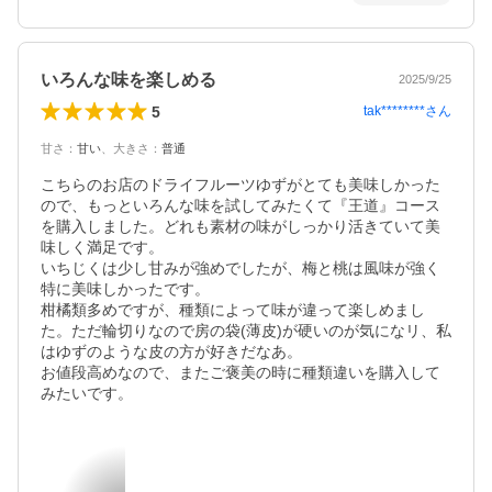
いろんな味を楽しめる
2025/9/25
5
tak********
さん
甘さ
：
甘い
、
大きさ
：
普通
こちらのお店のドライフルーツゆずがとても美味しかった
ので、もっといろんな味を試してみたくて『王道』コース
を購入しました。どれも素材の味がしっかり活きていて美
味しく満足です。

いちじくは少し甘みが強めでしたが、梅と桃は風味が強く
特に美味しかったです。

柑橘類多めですが、種類によって味が違って楽しめまし
た。ただ輪切りなので房の袋(薄皮)が硬いのが気になリ、私
はゆずのような皮の方が好きだなあ。

お値段高めなので、またご褒美の時に種類違いを購入して
みたいです。