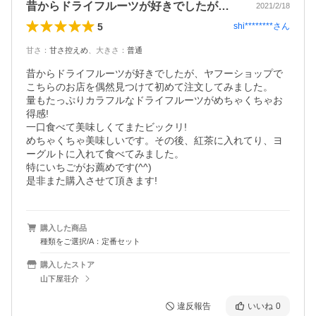
昔からドライフルーツが好きでしたが、ヤ…
2021/2/18
5
shi********
さん
甘さ
：
甘さ控えめ
、
大きさ
：
普通
昔からドライフルーツが好きでしたが、ヤフーショップで
こちらのお店を偶然見つけて初めて注文してみました。

量もたっぷりカラフルなドライフルーツがめちゃくちゃお
得感!

一口食べて美味しくてまたビックリ!

めちゃくちゃ美味しいです。その後、紅茶に入れてり、ヨ
ーグルトに入れて食べてみました。

特にいちごがお薦めです(^^)

是非また購入させて頂きます!
購入した商品
種類をご選択/A：定番セット
購入したストア
山下屋荘介
違反報告
いいね
0