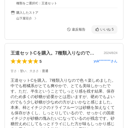
種類をご選択/C：王道セット
購入したストア
山下屋荘介
違反報告
いいね
5
王道セットCを購入。7種類入りなので色…
2024/8/24
5
yuk********
さん
甘さ
：
甘い
、
大きさ
：
普通
王道セットCを購入。7種類入りなので色々楽しめました。
中でも柑橘系がとても爽やかで、とても美味しかったで
す。ただ、半生ということでしっとり感を残す結果、保存
のため多くの砂糖が必要かとは思いますが、硬めでもよい
のでもう少し砂糖が少なめの方がよいかなと感じました。
本来、柿とイチジクのドライフルーツは砂糖を加えなくて
も保存がきくし、しっとりしているので、せっかくの国産
イチジクが砂糖の塊みたいになっているのが残念です。砂
糖控えめにしてもっとドライにした方が味もしっかり感じ