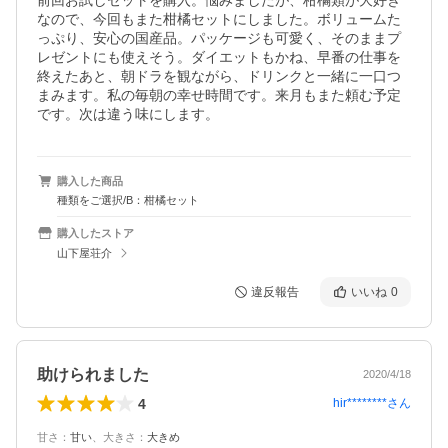
前回お試しセットを購入。悩みましたが、柑橘類が大好き
なので、今回もまた柑橘セットにしました。ボリュームた
っぷり、安心の国産品。パッケージも可愛く、そのままプ
レゼントにも使えそう。ダイエットもかね、早番の仕事を
終えたあと、朝ドラを観ながら、ドリンクと一緒に一口つ
まみます。私の毎朝の幸せ時間です。来月もまた頼む予定
です。次は違う味にします。
購入した商品
種類をご選択/B：柑橘セット
購入したストア
山下屋荘介
違反報告
いいね
0
助けられました
2020/4/18
4
hir********
さん
甘さ
：
甘い
、
大きさ
：
大きめ