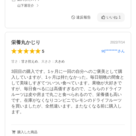
山下屋荘介
違反報告
いいね
1
栄養丸かじり
2022/7/14
5
srj********
さん
甘さ
：
甘さ控えめ
、
大きさ
：
大きめ
3回目の購入です。1ヶ月に一回の自分へのご褒美として購
入していますが、1ヶ月は持たなかった。毎日朝晩の間食と
して美味しすぎてついつい食べています。果物が大好きで
すが、毎日食べるには高価すぎるので、こちらのドライフ
ルーツは皮や房まで丸ごと食べられるので、栄養価も高い
です。在庫がなくなりコンビニでレモンのドライフルーツ
を買いましたが、全然違います。またなくなる前に購入し
ます。
購入した商品