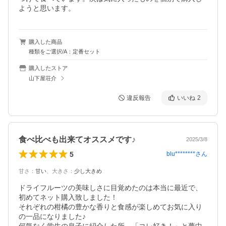
ようと思います。
購入した商品
種類をご選択/A：定番セット
購入したストア
山下屋荘介
違反報告
いいね
2
食べ比べも出来てオススメです♪
2025/3/8
5
blu********
さん
甘さ
：
甘い
、
大きさ
：
少し大きめ
ドライフルーツの美味しさに目覚めたのは本当に最近で、
初めてネット購入致しました！

それぞれの柑橘の豊かな香りと食感が楽しめてお気に入り
の一品になりました♪
