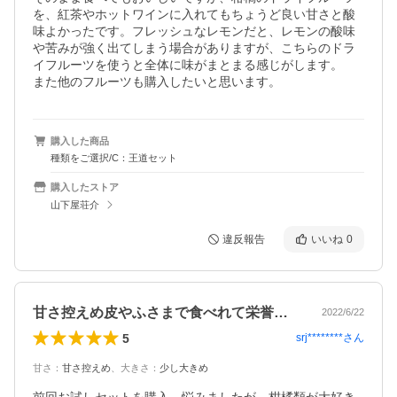
を、紅茶やホットワインに入れてもちょうど良い甘さと酸
味よかったです。フレッシュなレモンだと、レモンの酸味
や苦みが強く出てしまう場合がありますが、こちらのドラ
イフルーツを使うと全体に味がまとまる感じがします。

また他のフルーツも購入したいと思います。
購入した商品
種類をご選択/C：王道セット
購入したストア
山下屋荘介
違反報告
いいね
0
甘さ控えめ皮やふさまで食べれて栄誉満点
2022/6/22
5
srj********
さん
甘さ
：
甘さ控えめ
、
大きさ
：
少し大きめ