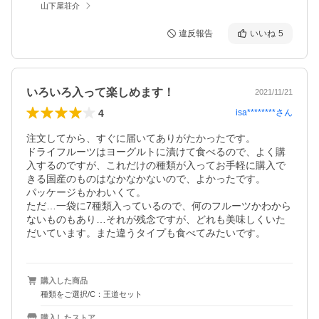
山下屋荘介
違反報告
いいね
5
いろいろ入って楽しめます！
2021/11/21
4
isa********
さん
注文してから、すぐに届いてありがたかったです。

ドライフルーツはヨーグルトに漬けて食べるので、よく購
入するのですが、これだけの種類が入ってお手軽に購入で
きる国産のものはなかなかないので、よかったです。

パッケージもかわいくて。

ただ…一袋に7種類入っているので、何のフルーツかわから
ないものもあり…それが残念ですが、どれも美味しくいた
だいています。また違うタイプも食べてみたいです。
購入した商品
種類をご選択/C：王道セット
購入したストア