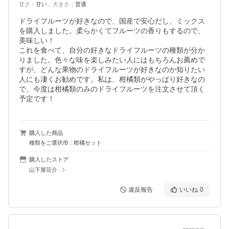
甘さ
：
甘い
、
大きさ
：
普通
ドライフルーツが好きなので、国産で安心だし、ミックス
を購入しました。柔らかくてフルーツの香りもするので、
美味しい！

これを食べて、自分の好きなドライフルーツの種類が分か
りました。色々な味を楽しみたい人にはもちろんお薦めで
すが、どんな果物のドライフルーツが好きなのか知りたい
人にも凄くお勧めです。私は、柑橘類がやっぱり好きなの
で、今度は柑橘類のみのドライフルーツを注文させて頂く
予定です！
購入した商品
種類をご選択/B：柑橘セット
購入したストア
山下屋荘介
違反報告
いいね
0