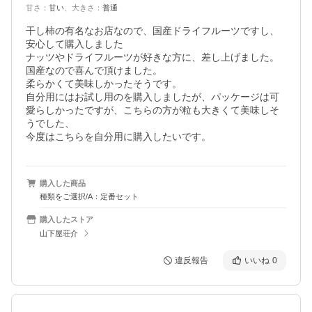
甘さ
：
甘い
、
大きさ
：
普通
干し柿の有名なお店なので、国産ドライフルーツですし、
安心して購入しました

ナッツやドライフルーツが好きな方に、差し上げました。

国産なので喜んで頂けました。

柔らかくて美味しかったそうです。

自分用にはお試し用のを購入しましたが、パッケージは可
愛らしかったですが、こちらの方が粒も大きくて美味しそ
うでした、

今度はこちらを自分用に購入したいです。
購入した商品
種類をご選択/A：定番セット
購入したストア
山下屋荘介
違反報告
いいね
0