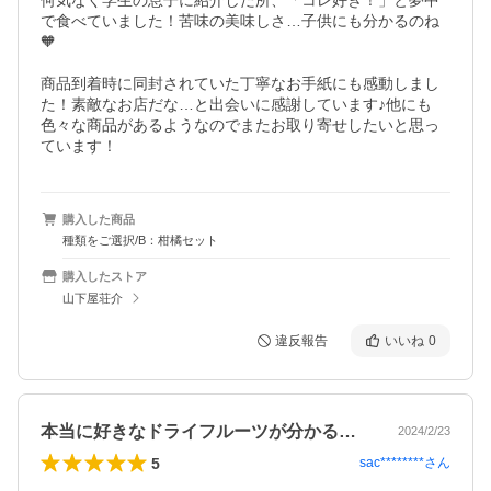
何気なく学生の息子に紹介した所、「コレ好き！」と夢中
で食べていました！苦味の美味しさ…子供にも分かるのね
🧡

商品到着時に同封されていた丁寧なお手紙にも感動しまし
た！素敵なお店だな…と出会いに感謝しています♪他にも
色々な商品があるようなのでまたお取り寄せしたいと思っ
ています！
購入した商品
種類をご選択/B：柑橘セット
購入したストア
山下屋荘介
違反報告
いいね
0
本当に好きなドライフルーツが分かるかも。
2024/2/23
5
sac********
さん