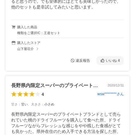
ると思うので。でも全体的にはとても美味しかったので、
他のセットも是非試してみたいと思います。
購入した商品
種類をご選択/C：王道セット
購入したストア
山下屋荘介
違反報告
いいね
4
長野県内限定スーパーのプライベートブラ…
2020/12/31
4
wsw********
さん
甘さ
：
甘い
、
大きさ
：
小さめ
長野県内限定スーパーのプライベートブランドとして売ら
れていた桃のドライフルーツを購入して食べた所、ドライ
フルーツながらフレッシュな感じをやや残した食感がとて
も良かった。県外在住のため入手できる方法を探した所、