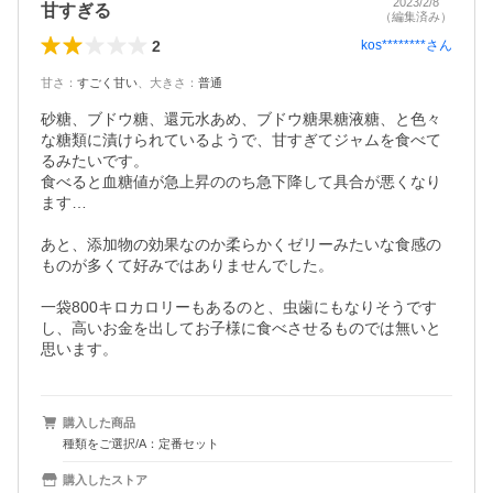
2023/2/8
甘すぎる
（編集済み）
2
kos********
さん
甘さ
：
すごく甘い
、
大きさ
：
普通
砂糖、ブドウ糖、還元水あめ、ブドウ糖果糖液糖、と色々
な糖類に漬けられているようで、甘すぎてジャムを食べて
るみたいです。

食べると血糖値が急上昇ののち急下降して具合が悪くなり
ます…

あと、添加物の効果なのか柔らかくゼリーみたいな食感の
ものが多くて好みではありませんでした。

一袋800キロカロリーもあるのと、虫歯にもなりそうです
し、高いお金を出してお子様に食べさせるものでは無いと
思います。
購入した商品
種類をご選択/A：定番セット
購入したストア