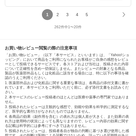
1
2
3
4
5
262
件中
1
〜
20
件
お買い物レビュー閲覧の際の注意事項
「お買い物レビュー」（以下「本サービス」といいます）は、「Yahoo!ショ
ッピング」において商品をご利用になられたお客様がご自身の感想をレビュ
ーとして投稿できるサービスです。各ストアおよび当社は、投稿された内容
について正確性を含め一切保証しません。またレビューの対象となる商品、
製品が医薬部外品もしくは化粧品に該当する場合には、特に以下の事項を確
認のうえご利用ください。
1. 医薬部外品および化粧品に関する重要な事項は、各商品の添付文書に書か
れています。本サービスをご利用いただく前に、必ず添付文書をお読みくだ
さい。
2. 本サービスのレビュー投稿者のほとんどは医療や薬事の専門家ではありま
せん。
3. 投稿されたレビューは主観的な感想で、効能や効果を科学的に測定するな
ど、医学的な裏付けがなされたものではありません。
4. 各商品の効果（副作用を含む）の表れ方は個人差が大きく、また効果の表
れ方は使用時の状況によっても異なりますので、レビュー内容の効果に関す
る記載は科学的には参考にすべきではありません。
5. 投稿されたレビューは、投稿者各自が独自の判断に基づき選び使用した感
想です。その判断は医師による診断ではないため、誤っている可能性があり