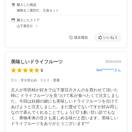
購入した商品
種類をご選択/C：王道セット
購入したストア
山下屋荘介
違反報告
いいね
1
美味しいドライフルーツ
2025/10/29
5
kim********
さん
甘さ
：
甘さ控えめ
、
大きさ
：
普通
主人が市田柿が好きで山下屋荘介さんのを買わせて頂いた
時に ドライフルーツを見つけて私が食べたくて注文しまし
た。今回は妊婦の娘にも美味しいドライフルーツを分けて
あげようと注文しました。まだ渡せてないですが好み同じ
なので喜んでくれることでしょう(ˊᗜˋ)凄い甘い訳でもな
く、果物本来の甘さも楽しめる味だと思います。美味しい
ドライフルーツをありがとうございます^^