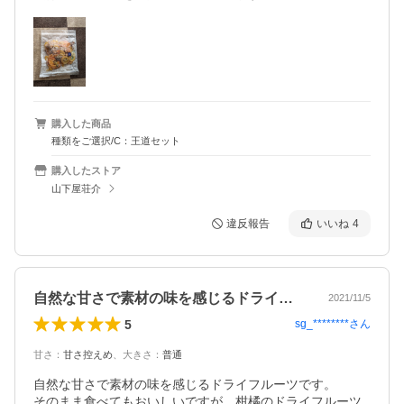
購入した商品
種類をご選択/C：王道セット
購入したストア
山下屋荘介
違反報告
いいね
4
自然な甘さで素材の味を感じるドライフル…
2021/11/5
5
sg_********
さん
甘さ
：
甘さ控えめ
、
大きさ
：
普通
自然な甘さで素材の味を感じるドライフルーツです。

そのまま食べてもおいしいですが、柑橘のドライフルーツ