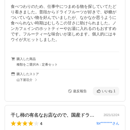
食べつわりのため、仕事中につまめる物を探していてたど
り着きました。普段からドライフルーツが好きで、砂糖が
ついていない物を好んでいましたが、なかなか思うように
食べられない時期はむしろこの甘さに助けられました。ノ
ンカフェインのホットティーやお湯に入れるのもおすすめ
です。フルーティーな味合いが楽しめます。個人的にはキ
ウイが大ヒットしました。
購入した商品
種類をご選択/A：定番セット
購入したストア
山下屋荘介
違反報告
いいね
1
干し柿の有名なお店なので、国産ドライフ…
2021/12/24
4
tor********
さん