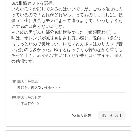
Bの柑橘セットを選択。

いろいろをお試しできるのはいいですが、ごちゃ混ぜに入
っているので「どれがどれやら」ってものもしばしば。乾
燥（半生）具合もモノによって違うようで、いっしょくた
にするのは良くないような。

あと皮の黒ずんだ部分も結構多かった（種類問わず）。

味は、オレンジが風味も甘みも良い感じ。晩白柚（多分）
もしっとりめで美味しい。レモンとカボスはカサカサで苦
いだけのも多かった。ゆずとはっさくも苦めながら香りも
あって上々。みかんは甘いばかりで香りはイマイチ。個人
の感想です。
購入した商品
種類をご選択/B：柑橘セット
購入したストア
山下屋荘介
違反報告
いいね
1