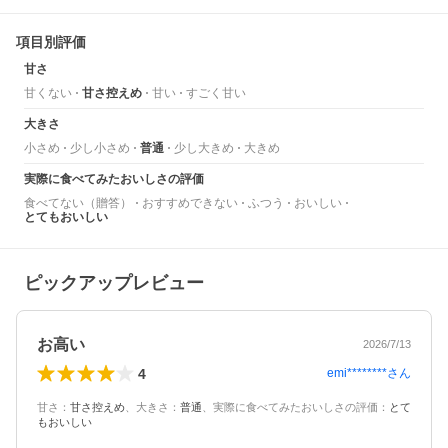
項目別評価
甘さ
甘くない
甘さ控えめ
甘い
すごく甘い
大きさ
小さめ
少し小さめ
普通
少し大きめ
大きめ
実際に食べてみたおいしさの評価
食べてない（贈答）
おすすめできない
ふつう
おいしい
とてもおいしい
ピックアップレビュー
お高い
2026/7/13
4
emi********
さん
甘さ
：
甘さ控えめ
、
大きさ
：
普通
、
実際に食べてみたおいしさの評価
：
とて
もおいしい