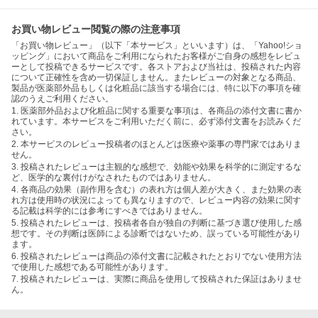
お買い物レビュー閲覧の際の注意事項
「お買い物レビュー」（以下「本サービス」といいます）は、「Yahoo!ショ
ッピング」において商品をご利用になられたお客様がご自身の感想をレビュ
ーとして投稿できるサービスです。各ストアおよび当社は、投稿された内容
について正確性を含め一切保証しません。またレビューの対象となる商品、
製品が医薬部外品もしくは化粧品に該当する場合には、特に以下の事項を確
認のうえご利用ください。
1. 医薬部外品および化粧品に関する重要な事項は、各商品の添付文書に書か
れています。本サービスをご利用いただく前に、必ず添付文書をお読みくだ
さい。
2. 本サービスのレビュー投稿者のほとんどは医療や薬事の専門家ではありま
せん。
3. 投稿されたレビューは主観的な感想で、効能や効果を科学的に測定するな
ど、医学的な裏付けがなされたものではありません。
4. 各商品の効果（副作用を含む）の表れ方は個人差が大きく、また効果の表
れ方は使用時の状況によっても異なりますので、レビュー内容の効果に関す
る記載は科学的には参考にすべきではありません。
5. 投稿されたレビューは、投稿者各自が独自の判断に基づき選び使用した感
想です。その判断は医師による診断ではないため、誤っている可能性があり
ます。
6. 投稿されたレビューは商品の添付文書に記載されたとおりでない使用方法
で使用した感想である可能性があります。
7. 投稿されたレビューは、実際に商品を使用して投稿された保証はありませ
ん。