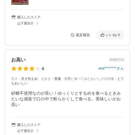
購入したストア
山下屋荘介
違反報告
いいね
0
お高い
2026/7/13
4
emi********
さん
甘さ
：
甘さ控えめ
、
大きさ
：
普通
、
実際に食べてみたおいしさの評価
：
とて
もおいしい
砂糖不使用なのが良い！ゆっくりとするめを食べるときみ
たいな感覚で口の中で軟らかくして食べる。美味しいがお
高い
購入したストア
山下屋荘介