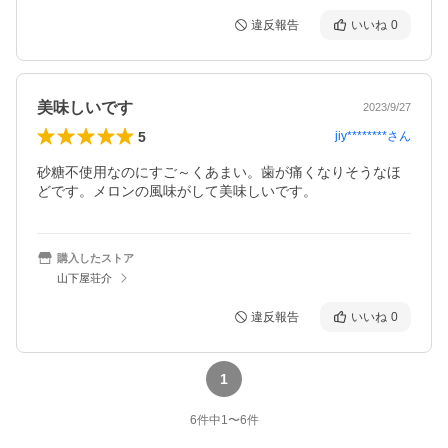
違反報告
いいね
0
美味しいです
2023/9/27
5
jiy********
さん
砂糖不使用なのにすご～くあまい。歯が痛くなりそうなほ
どです。メロンの風味がして美味しいです。
購入したストア
山下屋荘介
違反報告
いいね
0
1
6
件中
1
〜
6
件