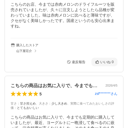
こちらのお店、今までは赤肉メロンのドライフルーツを販
売されていましたが、久々に注文しようとしたら品種が変
わっていました。味は赤肉メロンに比べると薄味ですが、
クセがなく美味しかったです。国産というのも安心出来ま
すね。
購入したストア
山下屋荘介
違反報告
いいね
0
こちらの商品はお気に入りで、今までも定…
2026/4/5
5
zsf********
さん
甘さ
：
甘さ控えめ
、
大きさ
：
少し大きめ
、
実際に食べてみたおいしさの評
価
：
とてもおいしい
こちらの商品はお気に入りで、今までも定期的に購入して
いましたが、最近、ヨーグルトに一晩浸して食べるのに嵌