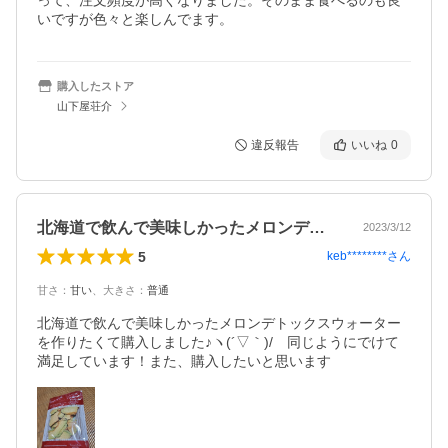
って、注文頻度が高くなりました。そのまま食べるのも良
いですが色々と楽しんでます。
購入したストア
山下屋荘介
違反報告
いいね
0
北海道で飲んで美味しかったメロンデトッ…
2023/3/12
5
keb********
さん
甘さ
：
甘い
、
大きさ
：
普通
北海道で飲んで美味しかったメロンデトックスウォーター
を作りたくて購入しました♪ヽ(´▽｀)/　同じようにでけて
満足しています！また、購入したいと思います