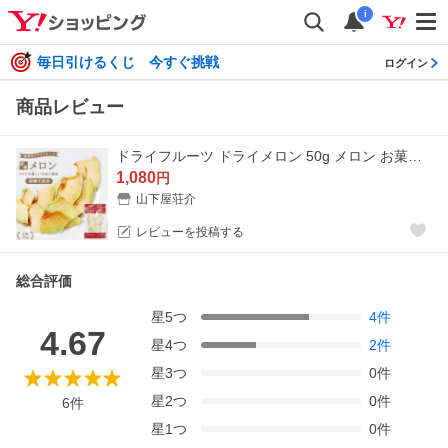
i
毎日引けるくじ 今すぐ挑戦
ログイン
商品レビュー
ドライフルーツ ドライメロン 50g メロン お菓子 乾燥果実 砂糖不使用 無添加 国産メロン おつまみ フォンダンウォーター ヨーグルト ポイント利用 超PayPay祭
1,080
円
山下屋荘介
レビューを投稿する
総合評価
星
5
つ
4
件
4.67
星
4
つ
2
件
星
3
つ
0
件
星
2
つ
0
件
6
件
星
1
つ
0
件