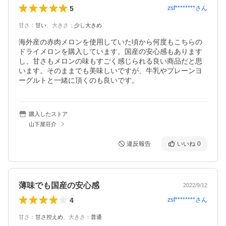
5
zsf********
さん
甘さ
：
甘い
、
大きさ
：
少し大きめ
海外産の赤肉メロンを使用していた頃から何度もこちらの
ドライメロンを購入しています。国産の安心感もあります
し、甘さもメロンの味もすごく感じられる良い商品だと思
います。そのままでも美味しいですが、牛乳やプレーンヨ
ーグルトと一緒に頂くのも良いです。
購入したストア
山下屋荘介
違反報告
いいね
0
薄味でも国産の安心感
2022/9/12
4
zsf********
さん
甘さ
：
甘さ控えめ
、
大きさ
：
普通