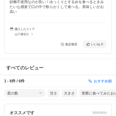
砂糖不使用なのが良い！ゆっくりとするめを食べるときみ
たいな感覚で口の中で軟らかくして食べる。美味しいがお
高い
購入したストア
山下屋荘介
違反報告
いいね
0
すべてのレビュー
1
-
6
件 /
6
件
おすすめ順
星の数
甘さ
大きさ
実際に食べてみたお
オススメです
2025/10/14