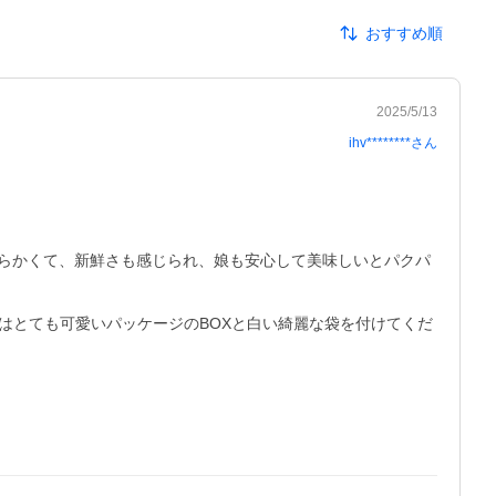
おすすめ順
2025/5/13
ihv********
さん
らかくて、新鮮さも感じられ、娘も安心して美味しいとパクパ
はとても可愛いパッケージのBOXと白い綺麗な袋を付けてくだ