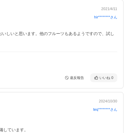
2021/4/11
hir********
さん
おいしいと思います。他のフルーツもあるようですので、試し
違反報告
いいね
0
2024/10/30
teq********
さん
しています。
