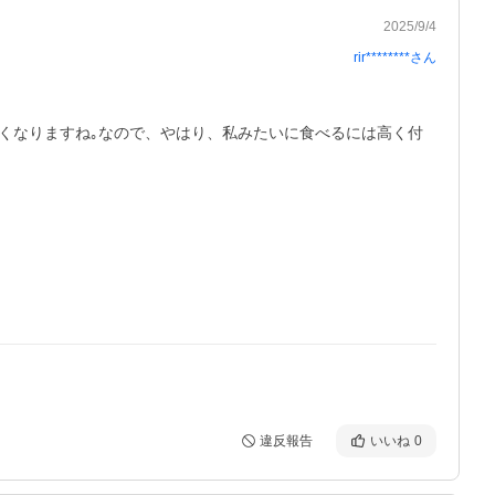
2025/9/4
rir********
さん
無くなりますね｡なので、やはり、私みたいに食べるには高く付
違反報告
いいね
0