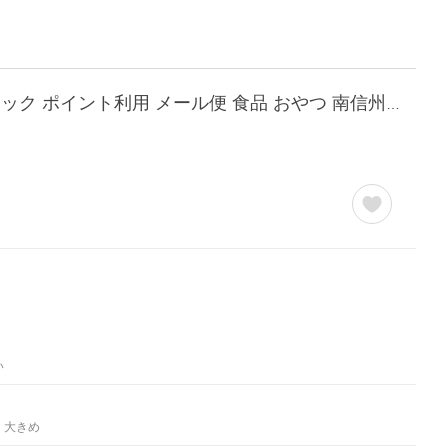
ドライフルーツ パイナップル 大袋 150g 送料無料 国内加工 パイン ドライパイン スティック ポイント利用 メール便 食品 おやつ 南信州菓子工房 超PayPay祭
い
大きめ