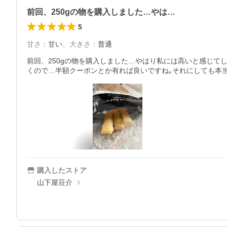
前回、250gの物を購入しました…やは…
5
甘さ
：
甘い
、
大きさ
：
普通
前回、250gの物を購入しました…やはり私には高いと感じて
くので…半額クーポンとか有れば良いですね｡それにしても本
購入したストア
山下屋荘介