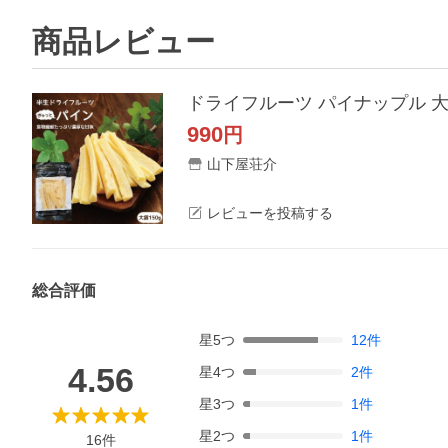
商品レビュー
990
円
山下屋荘介
レビューを投稿する
総合評価
星
5
つ
12
件
4.56
星
4
つ
2
件
星
3
つ
1
件
星
2
つ
1
件
16
件