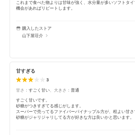
これまで食べた物よりは甘味が強く、水分量が多いソフトタイプ
機会があればリピートします。
購入したストア
山下屋荘介
甘すぎる
3
甘さ
：
すごく甘い
、
大きさ
：
普通
すごく甘いです。

砂糖がつきすぎてる感じがします。

スーパーで売ってるファイバーパイナップル方が、程よい甘さ
砂糖がジャリジャリしてる方が好きな方は良いかと思います。