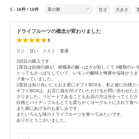
1
-
16
件 /
16
件
星の数
甘さ
大きさ
ドライフルーツの概念が変わりました
5
甘さ
：
甘い
、
大きさ
：
普通
2回目の購入です。

1度目は妊婦の娘が、柑橘系の酸っぱさが欲しくて 3種類のレモ
とってもさっぱりしていて、レモンの酸味と蜂蜜や塩味がうま
ク食べていました。

2度目は知り合いにとお土産にギフトBOXを、私と娘に白桃と
ギフトBOXは、お店に袋を付けていただけるか問い合わせた
さりました。リピートであることもお店の方は分かってくださ
白桃とパイナップルもとても柔らかくヨーグルトに入れて食べ
また娘にあげるのも楽しみです。

またいろんな味のドライフルーツを食べてみたいです。

ありがとうございました。