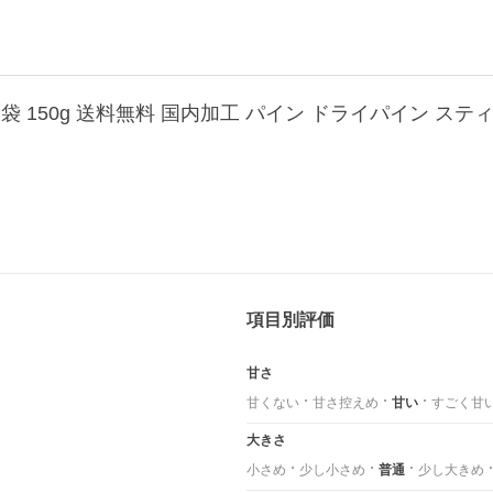
項目別評価
甘さ
甘くない
甘さ控えめ
甘い
すごく甘
大きさ
小さめ
少し小さめ
普通
少し大きめ