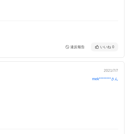
違反報告
いいね
0
2021/7/7
mek********
さん