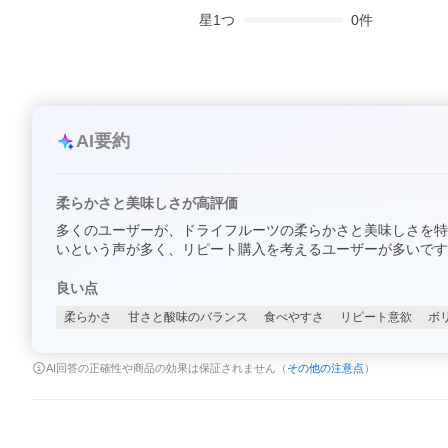
星
1
つ
0
件
AI要約
柔らかさと美味しさが高評価
多くのユーザーが、ドライフルーツの柔らかさと美味しさを特
いという声が多く、リピート購入を考えるユーザーが多いです
良い点
柔らかさ
甘さと酸味のバランス
食べやすさ
リピート意欲
ボ
AI回答の正確性や商品の効果は保証されません（
その他の注意点
）