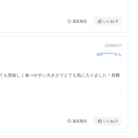
違反報告
いいね
0
2026/5/27
baf********
さん
ても美味しく食べやすい大きさでとても気に入りました！有難
違反報告
いいね
0