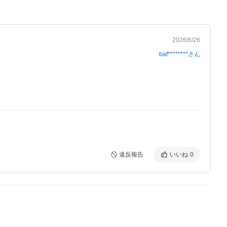
2026/6/26
baf********
さん
違反報告
いいね
0