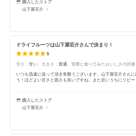
購入したストア
山下屋荘介
ドライフルーツは山下屋荘介さんで決まり！
5
甘さ
：
甘い
、
大きさ
：
普通
、
実際に食べてみたおいしさの評価
いつも迅速に送って頂き有難うございます。山下屋荘介さんに
う！ほどよい甘さと固さも良いですね。また近いうちにリピー
購入したストア
山下屋荘介