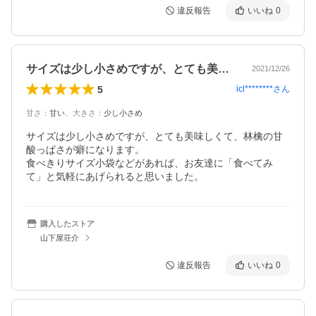
違反報告
いいね
0
サイズは少し小さめですが、とても美味し…
2021/12/26
5
icl********
さん
甘さ
：
甘い
、
大きさ
：
少し小さめ
サイズは少し小さめですが、とても美味しくて、林檎の甘
酸っぱさが癖になります。

食べきりサイズ小袋などがあれば、お友達に「食べてみ
て」と気軽にあげられると思いました。
購入したストア
山下屋荘介
違反報告
いいね
0