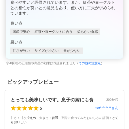
食べやすいと評価されています。また、紅茶やヨーグルト
との相性が良いとの意見もあり、使い方に工夫が求められ
ています。
良い点
国産で安心
紅茶やヨーグルトに合う
柔らかい食感
悪い点
甘さが強い
サイズが小さい
量が少ない
AI回答の正確性や商品の効果は保証されません（
その他の注意点
）
ピックアップレビュー
とっても美味しいです。息子の嫁にも食べ…
2026/4/2
5
cxx********
さん
甘さ
：
甘さ控えめ
、
大きさ
：
普通
、
実際に食べてみたおいしさの評価
：
とて
もおいしい