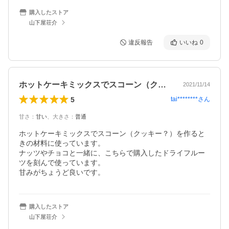
購入したストア
山下屋荘介
違反報告
いいね
0
ホットケーキミックスでスコーン（クッキ…
2021/11/14
5
tai********
さん
甘さ
：
甘い
、
大きさ
：
普通
ホットケーキミックスでスコーン（クッキー？）を作ると
きの材料に使っています。

ナッツやチョコと一緒に、こちらで購入したドライフルー
ツを刻んで使っています。

甘みがちょうど良いです。
購入したストア
山下屋荘介