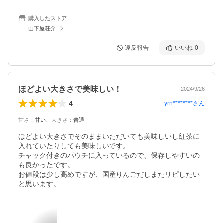
購入したストア
山下屋荘介
違反報告
いいね
0
ほどよい大きさで美味しい！
2024/9/26
4
yrn********
さん
甘さ
：
甘い
、
大きさ
：
普通
ほどよい大きさでそのままいただいても美味しいし紅茶に
入れていたりしても美味しいです。

チャック付きのパウチに入っているので、保存しやすいの
も良かったです。

お値段は少し高めですが、国産りんごだしまたリピしたい