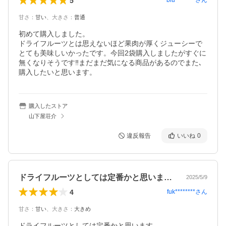
5
blu********
さん
甘さ
：
甘い
、
大きさ
：
普通
初めて購入しました。

ドライフルーツとは思えないほど果肉が厚くジューシーで
とても美味しいかったです。今回2袋購入しましたがすぐに
無くなりそうです‼︎まだまだ気になる商品があるのでまた､
購入したいと思います。
購入したストア
山下屋荘介
違反報告
いいね
0
ドライフルーツとしては定番かと思います…
2025/5/9
4
fuk********
さん
甘さ
：
甘い
、
大きさ
：
大きめ
ドライフルーツとしては定番かと思います。
