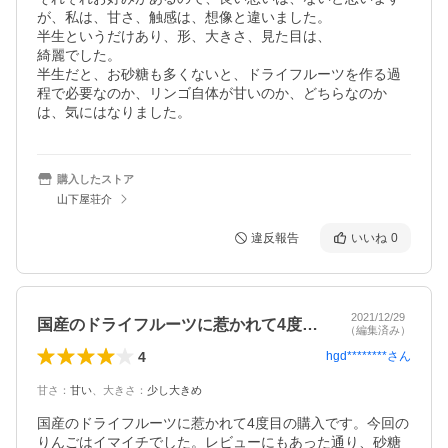
が、私は、甘さ、触感は、想像と違いました。

半生というだけあり、形、大きさ、見た目は、

綺麗でした。

半生だと、お砂糖も多くないと、ドライフルーツを作る過
程で必要なのか、リンゴ自体が甘いのか、どちらなのか
は、気にはなりました。
購入したストア
山下屋荘介
違反報告
いいね
0
2021/12/29
国産のドライフルーツに惹かれて4度目の…
（編集済み）
4
hgd********
さん
甘さ
：
甘い
、
大きさ
：
少し大きめ
国産のドライフルーツに惹かれて4度目の購入です。今回の
りんごはイマイチでした。レビューにもあった通り、砂糖