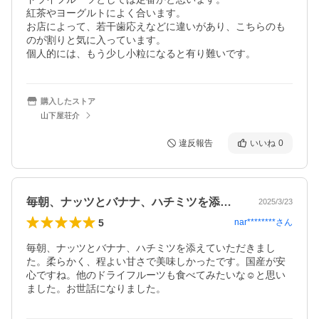
紅茶やヨーグルトによく合います。

お店によって、若干歯応えなどに違いがあり、こちらのも
のが割りと気に入っています。

個人的には、もう少し小粒になると有り難いです。
購入したストア
山下屋荘介
違反報告
いいね
0
毎朝、ナッツとバナナ、ハチミツを添えて…
2025/3/23
5
nar********
さん
毎朝、ナッツとバナナ、ハチミツを添えていただきまし
た。柔らかく、程よい甘さで美味しかったです。国産が安
心ですね。他のドライフルーツも食べてみたいな☺️と思い
ました。お世話になりました。