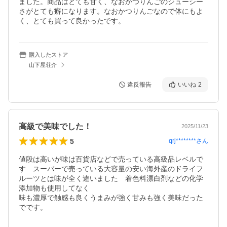
ました。商品はとても甘く、なおかつりんごのジューシー
さがとても癖になります。なおかつりんごなので体にもよ
く、とても買って良かったです。
購入したストア
山下屋荘介
違反報告
いいね
2
高級で美味でした！
2025/11/23
5
qrj********
さん
値段は高いが味は百貨店などで売っている高級品レベルで
す　スーパーで売っている大容量の安い海外産のドライフ
ルーツとは味が全く違いました　着色料漂白剤などの化学
添加物も使用してなく

味も濃厚で触感も良くうまみが強く甘みも強く美味だった
でです。