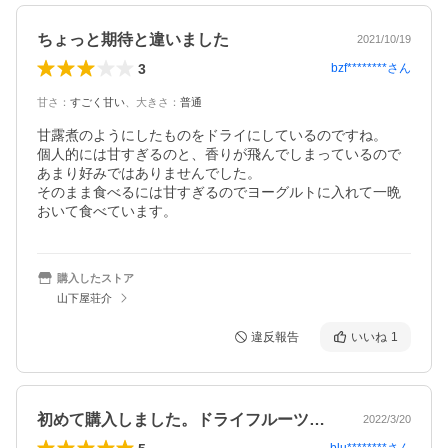
ちょっと期待と違いました
2021/10/19
3
bzf********
さん
甘さ
：
すごく甘い
、
大きさ
：
普通
甘露煮のようにしたものをドライにしているのですね。

個人的には甘すぎるのと、香りが飛んでしまっているので
あまり好みではありませんでした。

そのまま食べるには甘すぎるのでヨーグルトに入れて一晩
おいて食べています。
購入したストア
山下屋荘介
違反報告
いいね
1
初めて購入しました。ドライフルーツとは…
2022/3/20