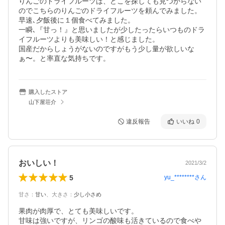
りんごのドライフルーツは、どこを探しても見つからない
のでこちらのりんごのドライフルーツを頼んでみました。

早速､夕飯後に１個食べてみました。

一瞬､『甘っ！』と思いましたが少したったらいつものドラ
イフルーツよりも美味しい！と感じました。

国産だからしょうがないのですがもう少し量が欲しいな
ぁ〜。と率直な気持ちです。
購入したストア
山下屋荘介
違反報告
いいね
0
おいしい！
2021/3/2
5
yu_********
さん
甘さ
：
甘い
、
大きさ
：
少し小さめ
果肉が肉厚で、とても美味しいです。

甘味は強いですが、リンゴの酸味も活きているので食べや