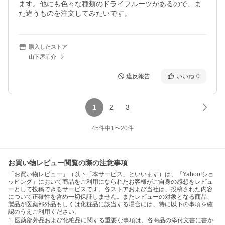
ます。他にも色々な種類のドライフルーツがあるので、ま
た違うものを注文してみたいです。
購入したストア
山下屋荘介
違反報告
いいね
0
1
2
3
45
件中
1
〜
20
件
お買い物レビュー閲覧の際の注意事項
「お買い物レビュー」（以下「本サービス」といいます）は、「Yahoo!ショ
ッピング」において商品をご利用になられたお客様がご自身の感想をレビュ
ーとして投稿できるサービスです。各ストアおよび当社は、投稿された内容
について正確性を含め一切保証しません。またレビューの対象となる商品、
製品が医薬部外品もしくは化粧品に該当する場合には、特に以下の事項を確
認のうえご利用ください。
1. 医薬部外品および化粧品に関する重要な事項は、各商品の添付文書に書か