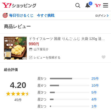
i
毎日引けるくじ 今すぐ挑戦
ログイン
商品レビュー
ドライフルーツ 国産 りんご ふじ 大袋 120g 送料無料 リンゴ ドライりんご メール便 食品 おやつ 南信州菓子工房 ギフト ヨーグルトに ポイント利用 超PayPay祭
990
円
山下屋荘介
レビューを投稿する
総合評価
星
5
つ
25
件
4.20
星
4
つ
10
件
星
3
つ
5
件
星
2
つ
4
件
45
件
星
1
つ
1
件