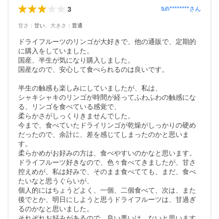
3
tuh********
さん
甘さ
：
甘い
、
大きさ
：
普通
ドライフルーツのリンゴが大好きで、他の通販で、定期的
に購入をしていました。

国産、半生が気になり購入しました。

国産なので、安心して食べられるのは良いです。

半生の触感も楽しみにしていましたが、私は、

シャキシャキのリンゴが時間が経ってふわふわの触感にな
る、リンゴを食べている感覚で、

柔らかさがしっくりきませんでした。

今まで、食べていたドライリンゴが乾燥がしっかりの硬め
だったので、余計に、差を感じてしまったのかと思いま
す。

柔らかめがお好みの方は、食べやすいのかなと思います。

ドライフルーツ好きなので、色々食べてきましたが、甘さ
控えめが、私は好みで、そのまま食べてても、まだ、食べ
たいなと思うぐらいが、

個人的にはちょうどよく、一個、二個食べて、次は、また
後でとか、明日にしようと思うドライフルーツは、甘過ぎ
るのかなと思いました。

それぞれお好みがあるので、良い悪いは、ないと思います