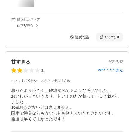
購入したストア
山下屋荘介
違反報告
いいね
0
甘すぎる
2021/3/12
2
wib********
さん
甘さ
：
すごく甘い
、
大きさ
：
少し小さめ
思ったより小さく、砂糖食べてるような感じでした…

おいしい！というより、甘い！の方が勝ってしまう気がし
ました…

お値段もお安いとは言えません。

国産で勝負ならもう少し甘さ控えていただきたいです。

発送は早くてよかったです！