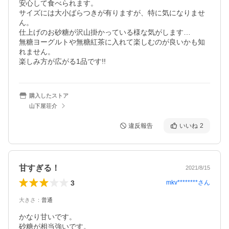
安心して食べられます。

サイズには大小ばらつきが有りますが、特に気になりませ
ん。

仕上げのお砂糖が沢山掛かっている様な気がします…

無糖ヨーグルトや無糖紅茶に入れて楽しむのが良いかも知
れません。

楽しみ方が広がる1品です!!
購入したストア
山下屋荘介
違反報告
いいね
2
甘すぎる！
2021/8/15
3
mkv********
さん
大きさ
：
普通
かなり甘いです。

砂糖が相当強いです。
