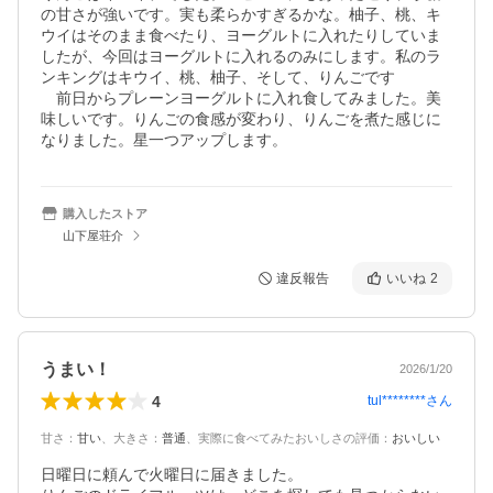
の甘さが強いです。実も柔らかすぎるかな。柚子、桃、キ
ウイはそのまま食べたり、ヨーグルトに入れたりしていま
したが、今回はヨーグルトに入れるのみにします。私のラ
ンキングはキウイ、桃、柚子、そして、りんごです

　前日からプレーンヨーグルトに入れ食してみました。美
味しいです。りんごの食感が変わり、りんごを煮た感じに
なりました。星一つアップします。
購入したストア
山下屋荘介
違反報告
いいね
2
うまい！
2026/1/20
4
tul********
さん
甘さ
：
甘い
、
大きさ
：
普通
、
実際に食べてみたおいしさの評価
：
おいしい
日曜日に頼んで火曜日に届きました。
