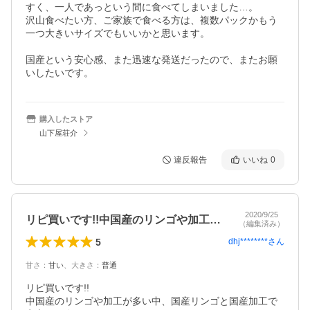
すく、一人であっという間に食べてしまいました…。

沢山食べたい方、ご家族で食べる方は、複数パックかもう
一つ大きいサイズでもいいかと思います。

国産という安心感、また迅速な発送だったので、またお願
いしたいです。
購入したストア
山下屋荘介
違反報告
いいね
0
2020/9/25
リピ買いです!!中国産のリンゴや加工が…
（編集済み）
5
dhj********
さん
甘さ
：
甘い
、
大きさ
：
普通
リピ買いです!!

中国産のリンゴや加工が多い中、国産リンゴと国産加工で