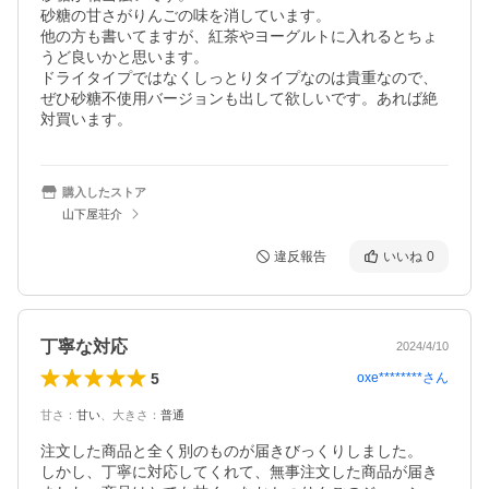
砂糖の甘さがりんごの味を消しています。

他の方も書いてますが、紅茶やヨーグルトに入れるとちょ
うど良いかと思います。

ドライタイプではなくしっとりタイプなのは貴重なので、
ぜひ砂糖不使用バージョンも出して欲しいです。あれば絶
対買います。
購入したストア
山下屋荘介
違反報告
いいね
0
丁寧な対応
2024/4/10
5
oxe********
さん
甘さ
：
甘い
、
大きさ
：
普通
注文した商品と全く別のものが届きびっくりしました。

しかし、丁寧に対応してくれて、無事注文した商品が届き