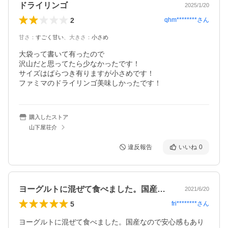
ドライリンゴ
2025/1/20
2
qhm********
さん
甘さ
：
すごく甘い
、
大きさ
：
小さめ
大袋って書いて有ったので

沢山だと思ってたら少なかったです！

サイズはばらつき有りますが小さめです！

ファミマのドライリンゴ美味しかったです！
購入したストア
山下屋荘介
違反報告
いいね
0
ヨーグルトに混ぜて食べました。国産なの…
2021/6/20
5
fri********
さん
ヨーグルトに混ぜて食べました。国産なので安心感もあり