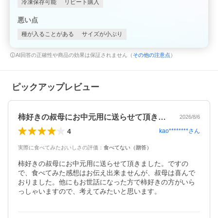
冷凍保存可能
リピート購入
悪い点
種が入ることがある
サイズが小ぶり
AI回答の正確性や商品の効果は保証されません（
その他の注意点
）
ピックアップレビュー
柿好きの叔母にお中元用に送らせて頂きま…
2026/8/6
4
kao********
さん
実際に食べてみたおいしさの評価
：
食べてない（贈答）
柿好きの叔母にお中元用に送らせて頂きました。ですの
で、食べてみた感想はお伝え出来ませんが、叔母は喜んで
おりました。他にもお世話になった方で柿好きの方がいら
っしゃいますので、考えてみたいと思います。