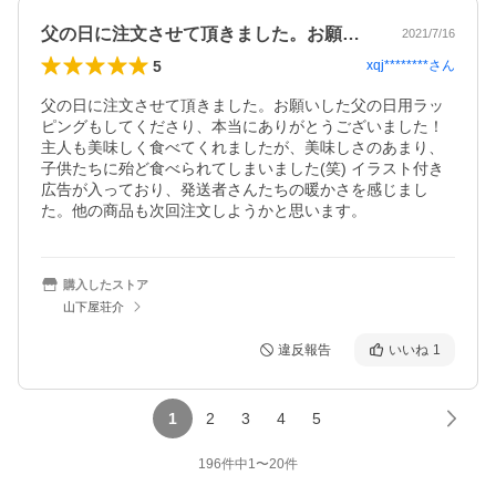
父の日に注文させて頂きました。お願いし…
2021/7/16
5
xqj********
さん
父の日に注文させて頂きました。お願いした父の日用ラッ
ピングもしてくださり、本当にありがとうございました！
主人も美味しく食べてくれましたが、美味しさのあまり、
子供たちに殆ど食べられてしまいました(笑) イラスト付き
広告が入っており、発送者さんたちの暖かさを感じまし
た。他の商品も次回注文しようかと思います。
購入したストア
山下屋荘介
違反報告
いいね
1
1
2
3
4
5
196
件中
1
〜
20
件