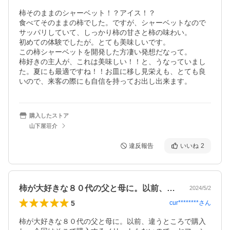
柿そのままのシャーベット！？アイス！？

食べてそのままの柿でした。ですが、シャーベットなので
サッパリしていて、しっかり柿の甘さと柿の味わい。

初めての体験でしたが。とても美味しいです。

この柿シャーベットを開発した方凄い発想だなって。

柿好きの主人が、これは美味しい！！と、うなっていまし
た。夏にも最適ですね！！お皿に移し見栄えも、とても良
いので、来客の際にも自信を持ってお出し出来ます。
購入したストア
山下屋荘介
違反報告
いいね
2
柿が大好きな８０代の父と母に。以前、違…
2024/5/2
5
cur********
さん
柿が大好きな８０代の父と母に。以前、違うところで購入