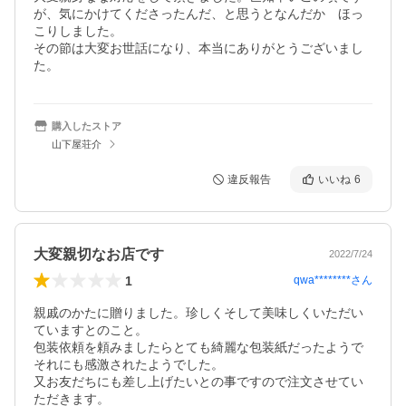
が、気にかけてくださったんだ、と思うとなんだか　ほっ
こりしました。

その節は大変お世話になり、本当にありがとうございまし
た。
購入したストア
山下屋荘介
違反報告
いいね
6
大変親切なお店です
2022/7/24
1
qwa********
さん
親戚のかたに贈りました。珍しくそして美味しくいただい
ていますとのこと。

包装依頼を頼みましたらとても綺麗な包装紙だったようで
それにも感激されたようでした。

又お友だちにも差し上げたいとの事ですので注文させてい
ただきます。
