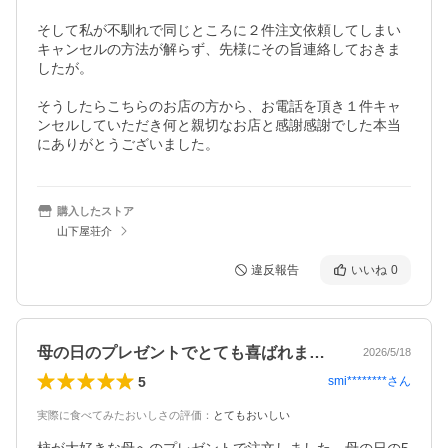
そして私が不馴れで同じところに２件注文依頼してしまい
キャンセルの方法が解らず、先様にその旨連絡しておきま
したが。

そうしたらこちらのお店の方から、お電話を頂き１件キャ
ンセルしていただき何と親切なお店と感謝感謝でした本当
にありがとうございました。
購入したストア
山下屋荘介
違反報告
いいね
0
母の日のプレゼントでとても喜ばれました。
2026/5/18
5
smi********
さん
実際に食べてみたおいしさの評価
：
とてもおいしい