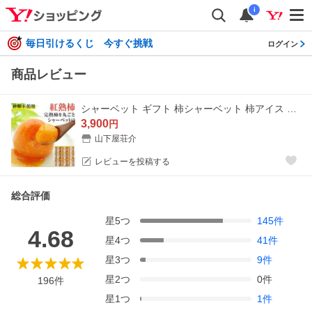
i
毎日引けるくじ 今すぐ挑戦
ログイン
商品レビュー
シャーベット ギフト 柿シャーベット 柿アイス 9個入り 紅熟柿 市田柿を丸ごと1個使った アイス 御祝 内祝 プレゼント ギフト 2026 超PayPay祭
3,900
円
山下屋荘介
レビューを投稿する
総合評価
星
5
つ
145
件
4.68
星
4
つ
41
件
星
3
つ
9
件
星
2
つ
0
件
196
件
星
1
つ
1
件