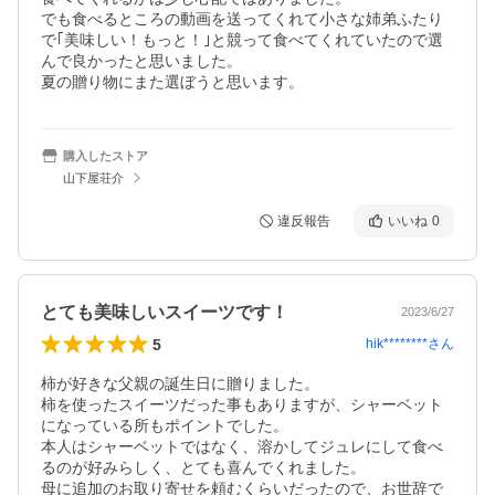
でも食べるところの動画を送ってくれて小さな姉弟ふたり
で｢美味しい！もっと！｣と競って食べてくれていたので選
んで良かったと思いました。

夏の贈り物にまた選ぼうと思います。
購入したストア
山下屋荘介
違反報告
いいね
0
とても美味しいスイーツです！
2023/6/27
5
hik********
さん
柿が好きな父親の誕生日に贈りました。

柿を使ったスイーツだった事もありますが、シャーベット
になっている所もポイントでした。

本人はシャーベットではなく、溶かしてジュレにして食べ
るのが好みらしく、とても喜んでくれました。

母に追加のお取り寄せを頼むくらいだったので、お世辞で