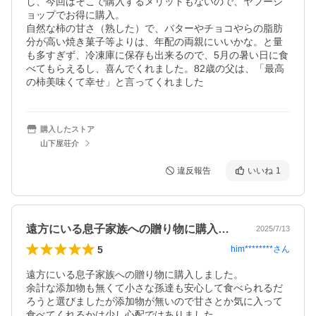
し、今回はそこで購入するメリットもないので、ヤフーシ
ョップでお得に購入。

自然な柿の甘さ（熟した）で、バターやチョコやらの脂肪
分が高い焼き菓子等よりは、年配の両親にいいかな。と量
も多すぎず、冷凍庫に保存も出来るので、5月の暑い日に食
べてもらえるし、喜んでくれました。82歳の父は、「最高
の柿美味くて幸せ」と言ってくれました
購入したストア
山下屋荘介
違反報告
いいね
1
遠方にいる息子家族への贈り物に購入しま…
2025/7/13
5
him********
さん
遠方にいる息子家族への贈り物に購入しました。

余計な添加物も無くて小さな孫達も安心して食べられるだ
ろうと選びましたが添加物が無いので甘さとか気に入って
食べてくれるかは少し心配ではありました。
