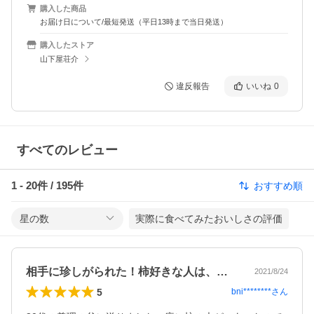
購入した商品
お届け日について/最短発送（平日13時まで当日発送）
購入したストア
山下屋荘介
違反報告
いいね
0
すべてのレビュー
1
-
20
件 /
195
件
おすすめ順
星の数
実際に食べてみたおいしさの評価
相手に珍しがられた！柿好きな人は、いい！
2021/8/24
5
bni********
さん