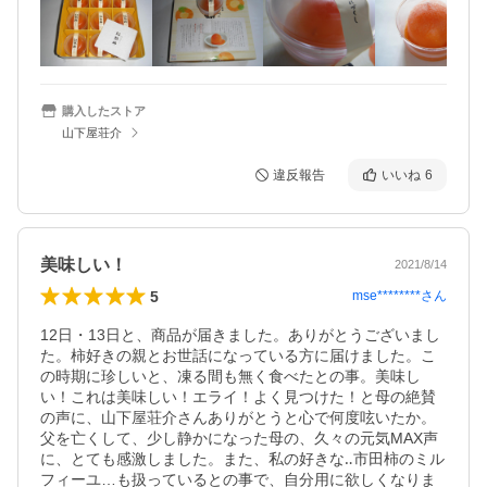
購入したストア
山下屋荘介
違反報告
いいね
6
美味しい！
2021/8/14
5
mse********
さん
12日・13日と、商品が届きました。ありがとうございまし
た。柿好きの親とお世話になっている方に届けました。こ
の時期に珍しいと、凍る間も無く食べたとの事。美味し
い！これは美味しい！エライ！よく見つけた！と母の絶賛
の声に、山下屋荘介さんありがとうと心で何度呟いたか。
父を亡くして、少し静かになった母の、久々の元気MAX声
に、とても感激しました。また、私の好きな‥市田柿のミル
フィーユ…も扱っているとの事で、自分用に欲しくなりま