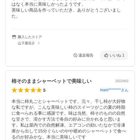
はなく本当に美味しかったようです。

美味しい商品を作っていただき、ありがとうございまし
た。
購入したストア
山下屋荘介
違反報告
いいね
1
柿そのままシャーベットで美味しい
2022/8/2
5
mam********
さん
本当に柿丸ごとシャーベットです。元々、干し柿が大好物
な私ですが、こんな美味しい柿のスイーツがこの夏の時期
に食べられる事に感謝です。味は当然、柿そのものの自然
な甘さで、溶かす方法で各自の好みに分かれると思いま
す。私は屋内での自然解凍。エアコンの効いたなかで冷凍
庫から出して15分ぐらいのやや硬めのシャーベットで食べ
るのが好みかな。本当に美味しいです