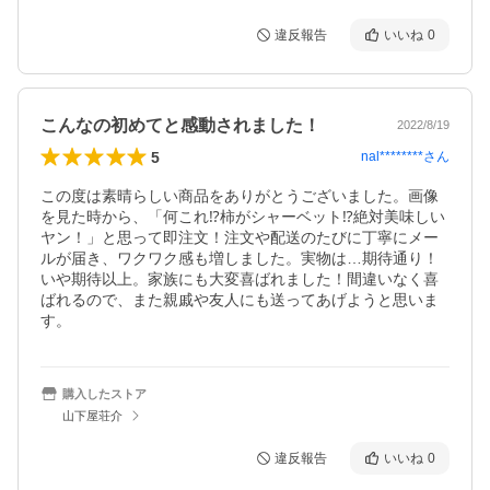
違反報告
いいね
0
こんなの初めてと感動されました！
2022/8/19
5
nal********
さん
この度は素晴らしい商品をありがとうございました。画像
を見た時から、「何これ⁉︎柿がシャーベット⁉︎絶対美味しい
ヤン！」と思って即注文！注文や配送のたびに丁寧にメー
ルが届き、ワクワク感も増しました。実物は…期待通り！
いや期待以上。家族にも大変喜ばれました！間違いなく喜
ばれるので、また親戚や友人にも送ってあげようと思いま
す。
購入したストア
山下屋荘介
違反報告
いいね
0