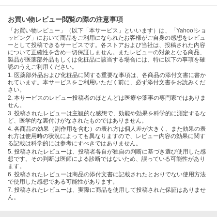
お買い物レビュー閲覧の際の注意事項
「お買い物レビュー」（以下「本サービス」といいます）は、「Yahoo!ショ
ッピング」において商品をご利用になられたお客様がご自身の感想をレビュ
ーとして投稿できるサービスです。各ストアおよび当社は、投稿された内容
について正確性を含め一切保証しません。またレビューの対象となる商品、
製品が医薬部外品もしくは化粧品に該当する場合には、特に以下の事項を確
認のうえご利用ください。
1. 医薬部外品および化粧品に関する重要な事項は、各商品の添付文書に書か
れています。本サービスをご利用いただく前に、必ず添付文書をお読みくだ
さい。
2. 本サービスのレビュー投稿者のほとんどは医療や薬事の専門家ではありま
せん。
3. 投稿されたレビューは主観的な感想で、効能や効果を科学的に測定するな
ど、医学的な裏付けがなされたものではありません。
4. 各商品の効果（副作用を含む）の表れ方は個人差が大きく、また効果の表
れ方は使用時の状況によっても異なりますので、レビュー内容の効果に関す
る記載は科学的には参考にすべきではありません。
5. 投稿されたレビューは、投稿者各自が独自の判断に基づき選び使用した感
想です。その判断は医師による診断ではないため、誤っている可能性があり
ます。
6. 投稿されたレビューは商品の添付文書に記載されたとおりでない使用方法
で使用した感想である可能性があります。
7. 投稿されたレビューは、実際に商品を使用して投稿された保証はありませ
ん。