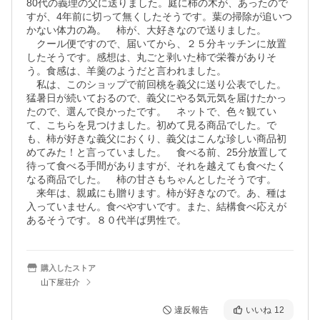
80代の義理の父に送りました。庭に柿の木が、あったので
すが、4年前に切って無くしたそうです。葉の掃除が追いつ
かない体力の為。　柿が、大好きなので送りました。

　クール便ですので、届いてから、２５分キッチンに放置
したそうです。感想は、丸ごと剥いた柿で栄養がありそ
う。食感は、羊羹のようだと言われました。

　私は、このショップで前回桃を義父に送り公表でした。

猛暑日が続いておるので、義父にやる気元気を届けたかっ
たので、選んで良かったです。　ネットで、色々観てい
て、こちらを見つけました。初めて見る商品でした。で
も、柿が好きな義父におくり、義父はこんな珍しい商品初
めてみた！と言っていました。　食べる前、25分放置して
待って食べる手間がありますが、それを越えても食べたく
なる商品でした。　柿の甘さもちゃんとしたそうです。

　来年は、親戚にも贈ります。柿が好きなので。あ、種は
入っていません。食べやすいです。また、結構食べ応えが
あるそうです。８０代半ば男性で。
購入したストア
山下屋荘介
違反報告
いいね
12