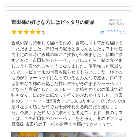
2022/7/11
市田柿の好きな方にはピッタリの商品
（編集済み）
5
sy_********
さん
親戚の家に持参して届けるため、自宅にストアから届けて
いただきました。希望日の配送ときちんとしたギフト梱包
で予定の日時に親戚の家にご挨拶が出来ました。親戚に渡
すときに、市田柿のシャーベットと伝えたら一緒に食べま
しょうと言われごちそうになりました。勝手知った親戚な
ので、レビュー用の写真も撮らせてもらいました。柿その
ものがシャーベットになっているとみんなで驚き、口の中
は新鮮な生柿の完熟した甘い果実がそのままシャーベット
になった商品でした。ストレートに柿そのものの風味で雑
味もなく、口の中に広がって行くのがわかりました。市田
柿のシャーベットは9個カップに入ったギフトでしたので物
足りなさを感じた時でも十分味わえる商品だと感じまし
た。今夏、また知人宅に贈ろうと考えています。夏のギフ
トは、この市田柿のシャーベットをと考え、冬のギフトは
最高級 市田柿の干し柿が定番でお届けできそうです。