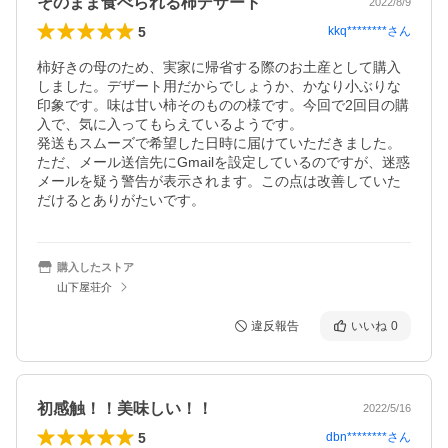
そのまま食べられる柿デザート
2022/8/9
5
kkq********
さん
柿好きの母のため、実家に帰省する際のお土産として購入
しました。デザート用だからでしょうか、かなり小ぶりな
印象です。味は甘い柿そのものの様です。今回で2回目の購
入で、気に入ってもらえているようです。

発送もスムーズで希望した日時に届けていただきました。
ただ、メール送信先にGmailを設定しているのですが、迷惑
メールを疑う警告が表示されます。この点は改善していた
だけるとありがたいです。
購入したストア
山下屋荘介
違反報告
いいね
0
初感触！！美味しい！！
2022/5/16
5
dbn********
さん