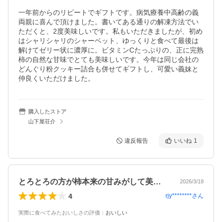
一年前からのリピートでギフトです。病気療養中高齢の義
両親に喜んで頂けました。書いてある通りの解凍方法でい
ただくと、2度美味しいです。私もいただきましたが、初め
はシャリシャリのシャーベット、ゆっくりと食べて最後は
解けてゼリー状に濃厚に。ビタミンCたっぷりの、正に完熟
柿の自然な甘味でとても美味しいです。今年は同じ会社の
どんぐり粉クッキー詰合も併せてギフトし、可愛い義妹と
仲良くいただけました。
購入したストア
山下屋荘介
違反報告
いいね
1
とろとろの方が柿本来の甘みがして美味しい
2026/3/18
4
rjy********
さん
実際に食べてみたおいしさの評価
：
おいしい