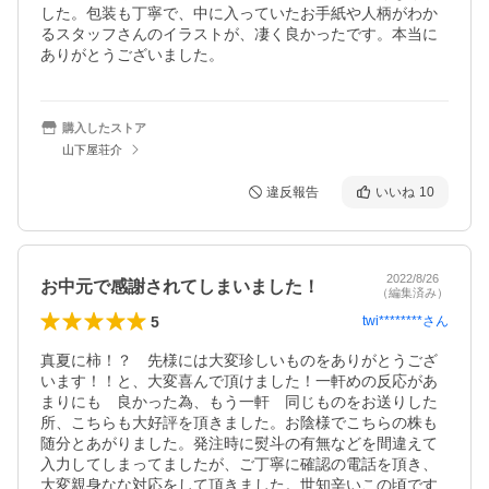
した。包装も丁寧で、中に入っていたお手紙や人柄がわか
るスタッフさんのイラストが、凄く良かったです。本当に
ありがとうございました。
購入したストア
山下屋荘介
違反報告
いいね
10
2022/8/26
お中元で感謝されてしまいました！
（編集済み）
5
twi********
さん
真夏に柿！？　先様には大変珍しいものをありがとうござ
います！！と、大変喜んで頂けました！一軒めの反応があ
まりにも　良かった為、もう一軒　同じものをお送りした
所、こちらも大好評を頂きました。お陰様でこちらの株も
随分とあがりました。発注時に熨斗の有無などを間違えて
入力してしまってましたが、ご丁寧に確認の電話を頂き、
大変親身なな対応をして頂きました。世知辛いこの頃です