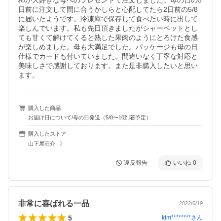
柿が大好きな母へのプレゼントで注文しました。母の日の5
日前に注文して間に合うかしらと心配してたら2日前の5/8
に届いたようです。冷凍庫で保存して食べたい時に出して
楽しんでいます。私も先日頂きましたがシャーベットとし
ても甘くて解けてくると熟した果肉のようにとろけた食感
が楽しめました。母も大満足でした。パッケージも母の日
仕様でカードも付いていました。間違いなく丁寧な対応と
美味しさで感謝しております。また是非購入したいと思い
ます。
購入した商品
お届け日について/母の日発送（5/8〜10到着予定）
購入したストア
山下屋荘介
違反報告
いいね
0
非常に喜ばれる一品
2022/6/19
5
kim********
さん