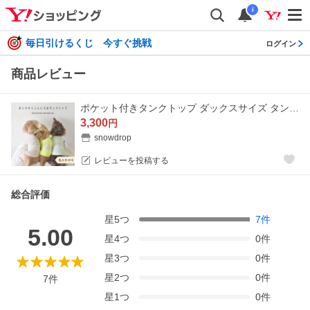
i
毎日引けるくじ 今すぐ挑戦
ログイン
商品レビュー
ポケット付きタンクトップ ダックスサイズ タンクトップ 犬 服snowdrop のびのび 着せやすい ゆうパケット対応
3,300
円
snowdrop
レビューを投稿する
総合評価
星
5
つ
7
件
5.00
星
4
つ
0
件
星
3
つ
0
件
星
2
つ
0
件
7
件
星
1
つ
0
件