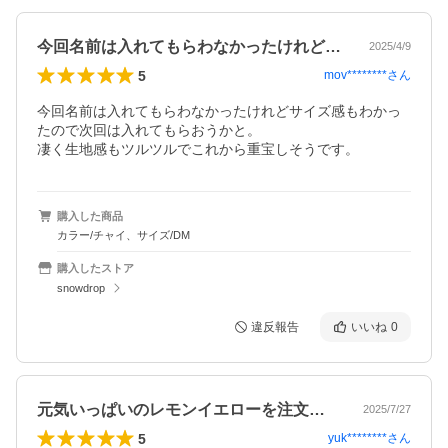
今回名前は入れてもらわなかったけれどサ…
2025/4/9
5
mov********
さん
今回名前は入れてもらわなかったけれどサイズ感もわかっ
たので次回は入れてもらおうかと。

凄く生地感もツルツルでこれから重宝しそうです。
購入した商品
カラー/チャイ、サイズ/DM
購入したストア
snowdrop
違反報告
いいね
0
元気いっぱいのレモンイエローを注文しま…
2025/7/27
5
yuk********
さん