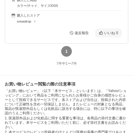
カラー/チャイ、サイズ/DSS
購入したストア
snowdrop
違反報告
いいね
0
1
7
件中
1
〜
7
件
お買い物レビュー閲覧の際の注意事項
「お買い物レビュー」（以下「本サービス」といいます）は、「Yahoo!ショ
ッピング」において商品をご利用になられたお客様がご自身の感想をレビュ
ーとして投稿できるサービスです。各ストアおよび当社は、投稿された内容
について正確性を含め一切保証しません。またレビューの対象となる商品、
製品が医薬部外品もしくは化粧品に該当する場合には、特に以下の事項を確
認のうえご利用ください。
1. 医薬部外品および化粧品に関する重要な事項は、各商品の添付文書に書か
れています。本サービスをご利用いただく前に、必ず添付文書をお読みくだ
さい。
2. 本サービスのレビュー投稿者のほとんどは医療や薬事の専門家ではありま