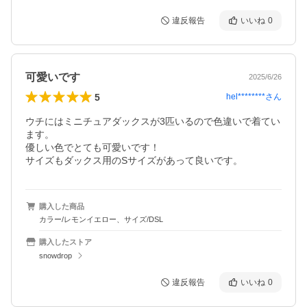
違反報告
いいね
0
可愛いです
2025/6/26
5
hel********
さん
ウチにはミニチュアダックスが3匹いるので色違いで着てい
ます。

優しい色でとても可愛いです！

サイズもダックス用のSサイズがあって良いです。
購入した商品
カラー/レモンイエロー、サイズ/DSL
購入したストア
snowdrop
違反報告
いいね
0