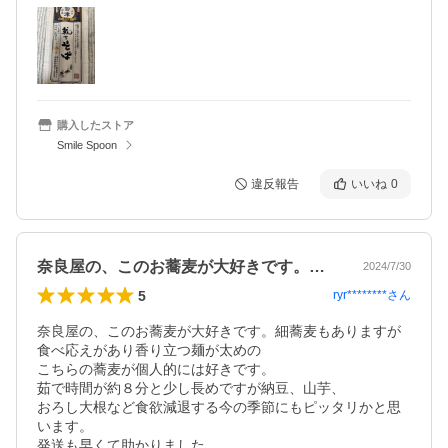
購入したストア
Smile Spoon
違反報告
いいね
0
奈良屋の、このお蕎麦が大好きです。細蕎…
2024/7/30
5
ryr********
さん
奈良屋の、このお蕎麦が大好きです。細蕎麦もありますが
食べ応えがあり香り立つ麺が太めの

こちらの蕎麦が個人的には好きです。

茹で時間が約８分と少し長めですが納豆、山芋、

おろし大根など食欲減退する今の季節にもピッタリかと思
います。

発送も早くて助かりました。