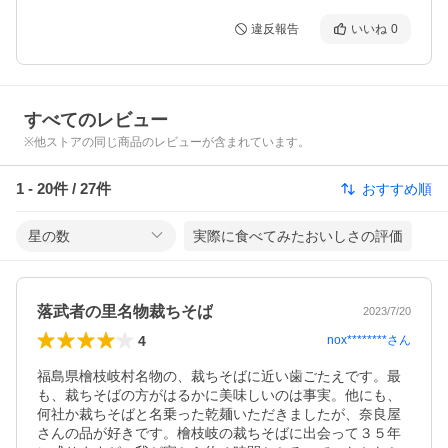
違反報告
いいね
0
すべてのレビュー
※他ストアの同じ商品のレビューが含まれています。
1
-
20
件 /
27
件
おすすめ順
星の数
実際に食べてみたおいしさの評価
落武者の里名物裁ちそば
2023/7/20
4
nox********
さん
福島県檜枝岐村名物の、裁ちそばに近い歯ごたえです。最
も、裁ちそばの方がはるかに美味しいのは事実。他にも、
何社か裁ちそばと名乗った乾麺いただきましたが、奈良屋
さんの品が好きです。檜枝岐の裁ちそばに出会って３５年