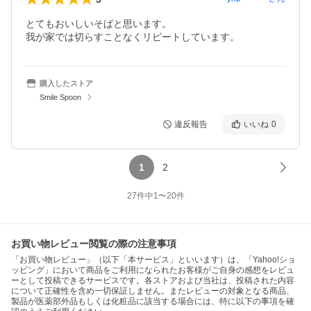
とてもおいしいそばと思います。

我が家では切らすことなくリピートしています。
購入したストア
Smile Spoon
違反報告
いいね
0
1
2
27
件中
1
〜
20
件
お買い物レビュー閲覧の際の注意事項
「お買い物レビュー」（以下「本サービス」といいます）は、「Yahoo!ショ
ッピング」において商品をご利用になられたお客様がご自身の感想をレビュ
ーとして投稿できるサービスです。各ストアおよび当社は、投稿された内容
について正確性を含め一切保証しません。またレビューの対象となる商品、
製品が医薬部外品もしくは化粧品に該当する場合には、特に以下の事項を確