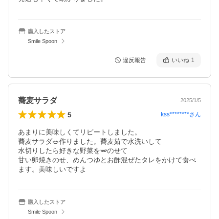
購入したストア
Smile Spoon
違反報告
いいね
1
蕎麦サラダ
2025/1/5
5
kss********
さん
あまりに美味しくてリピートしました。

蕎麦サラダ🥗作りました。蕎麦茹で水洗いして

水切りしたら好きな野菜を🫛のせて

甘い卵焼きのせ、めんつゆとお酢混ぜたタレをかけて食べ
ます。美味しいですよ
購入したストア
Smile Spoon