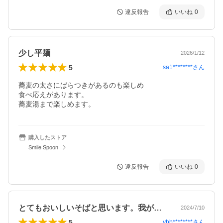
違反報告
いいね
0
少し平麺
2026/1/12
5
sa1********
さん
蕎麦の太さにばらつきがあるのも楽しめ

食べ応えがあります。

購入したストア
Smile Spoon
違反報告
いいね
0
とてもおいしいそばと思います。我が家で…
2024/7/10
5
yhb********
さん