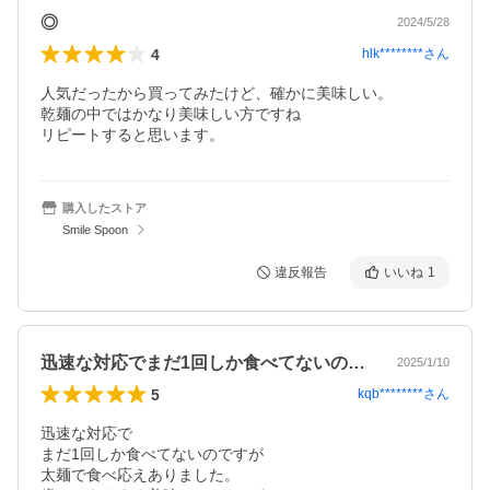
◎
2024/5/28
4
hlk********
さん
人気だったから買ってみたけど、確かに美味しい。

乾麺の中ではかなり美味しい方ですね

リピートすると思います。
購入したストア
Smile Spoon
違反報告
いいね
1
迅速な対応でまだ1回しか食べてないので…
2025/1/10
5
kqb********
さん
迅速な対応で

まだ1回しか食べてないのですが

太麺で食べ応えありました。
