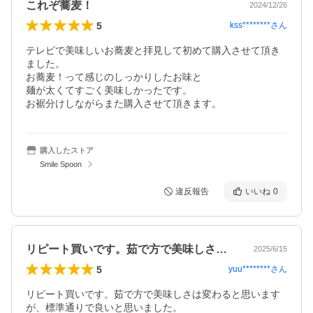
これぞ蕎麦！
2024/12/26
5
kss********
さん
テレビで美味しいお蕎麦と拝見して初めて購入させて頂き
ました。

お蕎麦！って感じのしっかりしたお味と

麺が太くてすごく美味しかったです。

お裾分けしながらまた購入させて頂きます。
購入したストア
Smile Spoon
違反報告
いいね
0
リピート買いです。茹で方で美味しさは変…
2025/6/15
5
yuu********
さん
リピート買いです。茹で方で美味しさは変わると思います
が、標準通りで良いと思いました。
