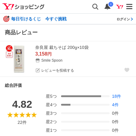
i
毎日引けるくじ 今すぐ挑戦
ログイン
商品レビュー
奈良屋 裁ちそば 200g×10袋
3,158
円
Smile Spoon
レビューを投稿する
総合評価
星
5
つ
18
件
4.82
星
4
つ
4
件
星
3
つ
0
件
星
2
つ
0
件
22
件
星
1
つ
0
件