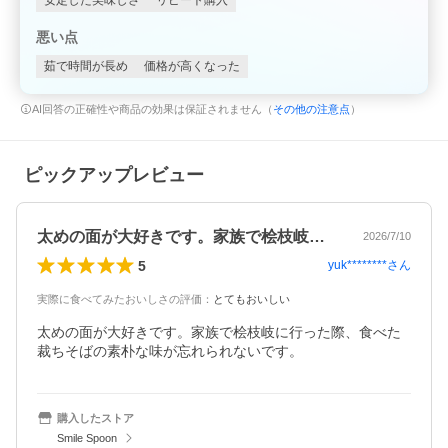
安定した美味しさ
リピート購入
悪い点
茹で時間が長め
価格が高くなった
AI回答の正確性や商品の効果は保証されません（
その他の注意点
）
ピックアップレビュー
太めの面が大好きです。家族で桧枝岐に行…
2026/7/10
5
yuk********
さん
実際に食べてみたおいしさの評価
：
とてもおいしい
太めの面が大好きです。家族で桧枝岐に行った際、食べた
裁ちそばの素朴な味が忘れられないです。
購入したストア
Smile Spoon