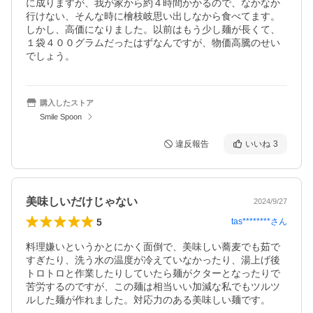
に成りますが、我が家から約４時間かかるので、なかなか
行けない、そんな時に檜枝岐思い出しなから食べてます。
しかし、高価になりました。以前はもう少し麺が長くて、
１袋４００グラムだったはずなんですが、物価高騰のせい
でしょう。
購入したストア
Smile Spoon
違反報告
いいね
3
美味しいだけじゃない
2024/9/27
5
tas********
さん
料理嫌いというかとにかく面倒で、美味しい蕎麦でも茹で
すぎたり、洗う水の温度が冷えていなかったり、湯上げ後
トロトロと作業したりしていたら麺がクターとなったりで
苦労するのですが、この麺は相当いい加減な私でもツルツ
ルした麺が作れました。対応力のある美味しい麺です。