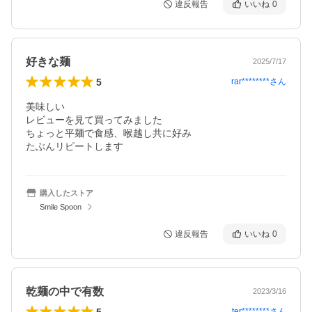
違反報告
いいね
0
好きな麺
2025/7/17
5
rar********
さん
美味しい

レビューを見て買ってみました

ちょっと平麺で食感、喉越し共に好み

たぶんリピートします
購入したストア
Smile Spoon
違反報告
いいね
0
乾麺の中で有数
2023/3/16
5
ter********
さん