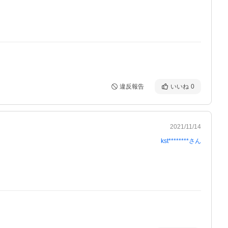
違反報告
いいね
0
2021/11/14
kst********
さん