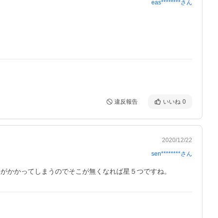
eas********
さん
違反報告
いいね
0
2020/12/22
sen********
さん
料がかかってしまうのでそこが無くなれば星５つですね。