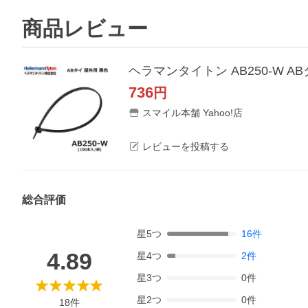
商品レビュー
ヘラマンタイトン AB250-W AB
736
円
スマイル本舗 Yahoo!店
レビューを投稿する
総合評価
星
5
つ
16
件
4.89
星
4
つ
2
件
星
3
つ
0
件
星
2
つ
0
件
18
件