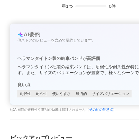
星
1
つ
0
件
AI要約
他ストアのレビューを含めて要約しています。
ヘラマンタイトン製の結束バンドが高評価
ヘラマンタイトン社製の結束バンドは、耐候性や耐久性が特に
す。また、サイズのバリエーションが豊富で、様々なシーンで
良い点
耐候性
耐久性
使いやすさ
経済的
サイズバリエーション
AI回答の正確性や商品の効果は保証されません（
その他の注意点
）
ピックアップレビュー