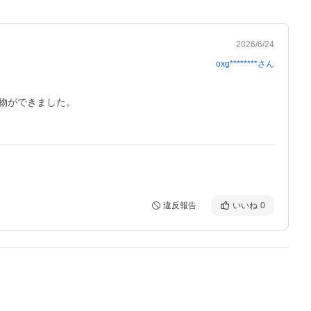
2026/6/24
oxg********
さん
ができました。

違反報告
いいね
0